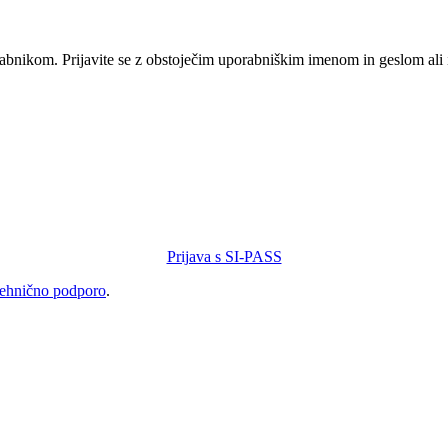
orabnikom. Prijavite se z obstoječim uporabniškim imenom in geslom ali
Prijava s SI-PASS
tehnično podporo
.