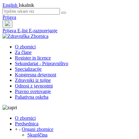
English
Iskalnik
Prijava
Prijava
E-list
E-razporejanje
O zbornici
Za člane
Register in licence
Sekundariat - Pripravništvo
Specializacije
Kongresna dejavnost
Zdravniki iz tujine
Odnosi z javnostmi
Pravno svetovanje
Paliativna oskrba
O zbornici
Predsednica
+
-
Organi zbornice
Skupščina