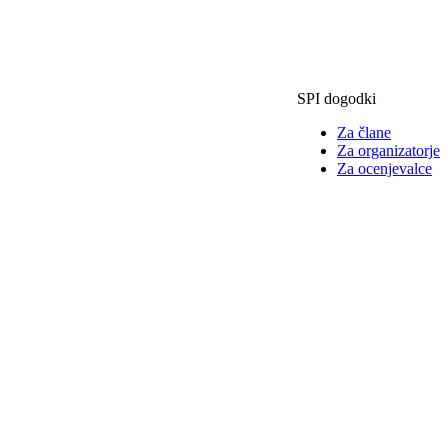
SPI dogodki
Za člane
Za organizatorje
Za ocenjevalce