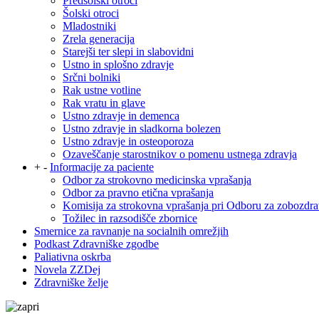
Predšolski otroci
Šolski otroci
Mladostniki
Zrela generacija
Starejši ter slepi in slabovidni
Ustno in splošno zdravje
Srčni bolniki
Rak ustne votline
Rak vratu in glave
Ustno zdravje in demenca
Ustno zdravje in sladkorna bolezen
Ustno zdravje in osteoporoza
Ozaveščanje starostnikov o pomenu ustnega zdravja
+
-
Informacije za paciente
Odbor za strokovno medicinska vprašanja
Odbor za pravno etična vprašanja
Komisija za strokovna vprašanja pri Odboru za zobozdra
Tožilec in razsodišče zbornice
Smernice za ravnanje na socialnih omrežjih
Podkast Zdravniške zgodbe
Paliativna oskrba
Novela ZZDej
Zdravniške želje