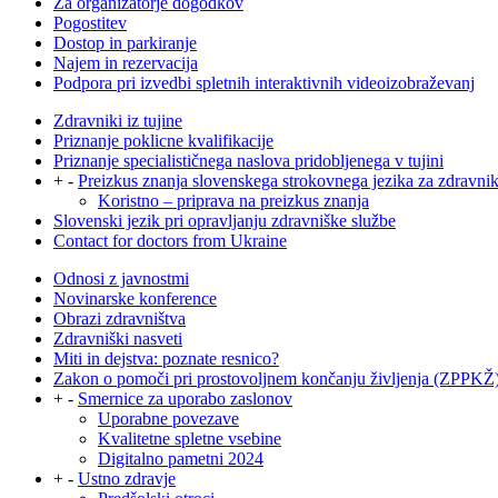
Za organizatorje dogodkov
Pogostitev
Dostop in parkiranje
Najem in rezervacija
Podpora pri izvedbi spletnih interaktivnih videoizobraževanj
Zdravniki iz tujine
Priznanje poklicne kvalifikacije
Priznanje specialističnega naslova pridobljenega v tujini
+
-
Preizkus znanja slovenskega strokovnega jezika za zdravni
Koristno – priprava na preizkus znanja
Slovenski jezik pri opravljanju zdravniške službe
Contact for doctors from Ukraine
Odnosi z javnostmi
Novinarske konference
Obrazi zdravništva
Zdravniški nasveti
Miti in dejstva: poznate resnico?
Zakon o pomoči pri prostovoljnem končanju življenja (ZPPKŽ
+
-
Smernice za uporabo zaslonov
Uporabne povezave
Kvalitetne spletne vsebine
Digitalno pametni 2024
+
-
Ustno zdravje