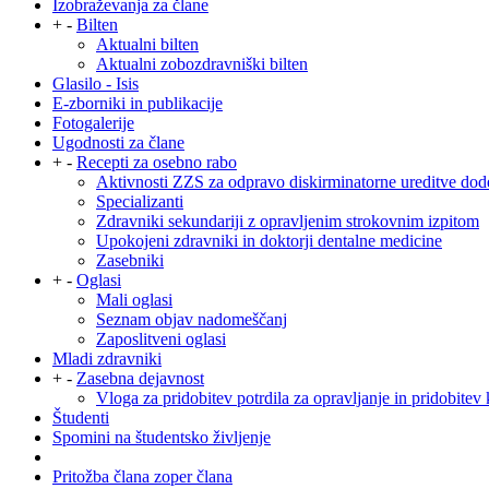
Izobraževanja za člane
+
-
Bilten
Aktualni bilten
Aktualni zobozdravniški bilten
Glasilo - Isis
E-zborniki in publikacije
Fotogalerije
Ugodnosti za člane
+
-
Recepti za osebno rabo
Aktivnosti ZZS za odpravo diskirminatorne ureditve dod
Specializanti
Zdravniki sekundariji z opravljenim strokovnim izpitom
Upokojeni zdravniki in doktorji dentalne medicine
Zasebniki
+
-
Oglasi
Mali oglasi
Seznam objav nadomeščanj
Zaposlitveni oglasi
Mladi zdravniki
+
-
Zasebna dejavnost
Vloga za pridobitev potrdila za opravljanje in pridobitev 
Študenti
Spomini na študentsko življenje
Pritožba člana zoper člana