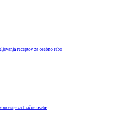
eljevanja receptov za osebno rabo
koncesije za fizične osebe