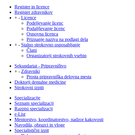
Register in licence
Register zdravnikov
+
-
Licence
Podeljevanje licenc
Podaljševanje licenc
Osnovna licenca
Priznanje naziva na podlagi dela
+
-
Stalno strokovno usposabljanje
Člani
Organizatorji strokovnih vsebin
Sekundariat - Pripravništvo
+
-
Zdravniki
Prosta pripravniška delovna mesta
Doktorji dentalne medicine
Strokovni izpiti
Specializacije
Seznam specializacij
Razpisi specializacij
e-List
Mentorstvo, koordinatorstvo, nadzor kakovosti
Navodila, obrazci in vloge
Specialistični izpit