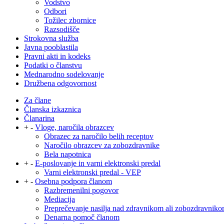
Vodstvo
Odbori
Tožilec zbornice
Razsodišče
Strokovna služba
Javna pooblastila
Pravni akti in kodeks
Podatki o članstvu
Mednarodno sodelovanje
Družbena odgovornost
Za člane
Članska izkaznica
Članarina
+
-
Vloge, naročila obrazcev
Obrazec za naročilo belih receptov
Naročilo obrazcev za zobozdravnike
Bela napotnica
+
-
E-poslovanje in varni elektronski predal
Varni elektronski predal - VEP
+
-
Osebna podpora članom
Razbremenilni pogovor
Mediacija
Preprečevanje nasilja nad zdravnikom ali zobozdravnik
Denarna pomoč članom