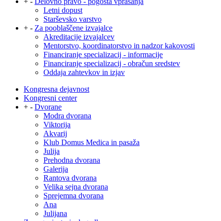
+
-
Delovno pravo - pogosta vprašanja
Letni dopust
Starševsko varstvo
+
-
Za pooblaščene izvajalce
Akreditacije izvajalcev
Mentorstvo, koordinatorstvo in nadzor kakovosti
Financiranje specializacij - informacije
Financiranje specializacij - obračun sredstev
Oddaja zahtevkov in izjav
Kongresna dejavnost
Kongresni center
+
-
Dvorane
Modra dvorana
Viktorija
Akvarij
Klub Domus Medica in pasaža
Julija
Prehodna dvorana
Galerija
Rantova dvorana
Velika sejna dvorana
Sprejemna dvorana
Ana
Julijana