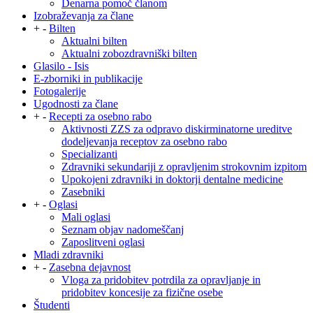
Denarna pomoč članom
Izobraževanja za člane
+
-
Bilten
Aktualni bilten
Aktualni zobozdravniški bilten
Glasilo - Isis
E-zborniki in publikacije
Fotogalerije
Ugodnosti za člane
+
-
Recepti za osebno rabo
Aktivnosti ZZS za odpravo diskirminatorne ureditve
dodeljevanja receptov za osebno rabo
Specializanti
Zdravniki sekundariji z opravljenim strokovnim izpitom
Upokojeni zdravniki in doktorji dentalne medicine
Zasebniki
+
-
Oglasi
Mali oglasi
Seznam objav nadomeščanj
Zaposlitveni oglasi
Mladi zdravniki
+
-
Zasebna dejavnost
Vloga za pridobitev potrdila za opravljanje in
pridobitev koncesije za fizične osebe
Študenti