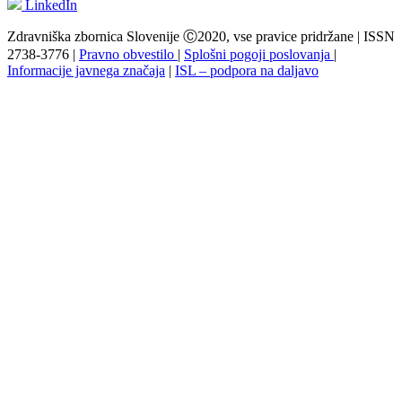
LinkedIn
Zdravniška zbornica Slovenije Ⓒ2020, vse pravice pridržane | ISSN
2738-3776 |
Pravno obvestilo
|
Splošni pogoji poslovanja
|
Informacije javnega značaja
|
ISL – podpora na daljavo