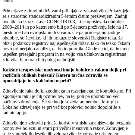
letno.
Primerjave z drugimi državami prihajajo z zakasnitvijo. Prikazujejo
se s starostno standardiziranim 5-letnim čistim preživetjem. Zadnji
podatki so iz raziskave CONCORD-3, ki je upoštevala obdobje
2000–2014 in po kateri smo bili po 5-letnem preživetju šele na 17.
mestu med 26 evropskimi državami. Če pa primerjamo zadnje
obdobje, so številke, ki jih prikazuje slovenski Register raka, že
blizu podatkov registrov najuspešnejših držav, tako da težko čakam
novo primerjalno analizo, da bo to potrdila. Glede na to, da imamo
uspešen presejalni program in na voljo vsa učinkovita registrirana
zdravila, bi morali biti poleg najboljših.
Kakšne terapevtske možnosti imajo bolnice z rakom dojk pri
različnih oblikah bolezni? Katera tarčna zdravila se
uporabljajo in s kakšnimi uspehi?
Zdravljenje raka dojk, zgodnjega in razsejanega, je kompleksno. Pri
zgodnjem raku je cilj ozdravitev, na tej poti pa uporabimo več
načinov zdravljenja. Še vedno je seveda pomembna kirurgija.
Lokalno zdravljenje se pri več kot polovici bolnic dopolni še z
radioterapijo.
Zdravljenje z zdravili prinaša koristi v smislu zmanjševanja tveganja
ponovitve bolezni in smrti pri večini invazivnih rakov. Zdravljenje
se je v preteklih desetletjih zelo razvilo, izbor pa je prilagojen