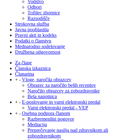
Vodstvo
Odbori
Tožilec zbornice
Razsodišče
Strokovna služba
Javna pooblastila
Pravni akti in kodeks
Podatki o članstvu
Mednarodno sodelovanje
Družbena odgovornost
Za člane
Članska izkaznica
Članarina
+
-
Vloge, naročila obrazcev
Obrazec za naročilo belih receptov
Naročilo obrazcev za zobozdravnike
Bela napotnica
+
-
E-poslovanje in varni elektronski predal
Varni elektronski predal - VEP
+
-
Osebna podpora članom
Razbremenilni pogovor
Mediacija
Preprečevanje nasilja nad zdravnikom ali
zobozdravnikom