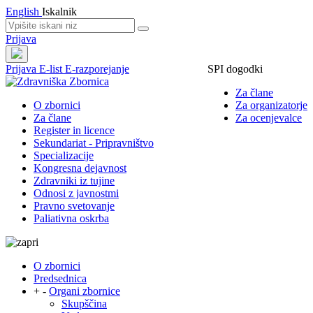
English
Iskalnik
Prijava
Prijava
E-list
E-razporejanje
SPI dogodki
Za člane
O zbornici
Za organizatorje
Za člane
Za ocenjevalce
Register in licence
Sekundariat - Pripravništvo
Specializacije
Kongresna dejavnost
Zdravniki iz tujine
Odnosi z javnostmi
Pravno svetovanje
Paliativna oskrba
O zbornici
Predsednica
+
-
Organi zbornice
Skupščina