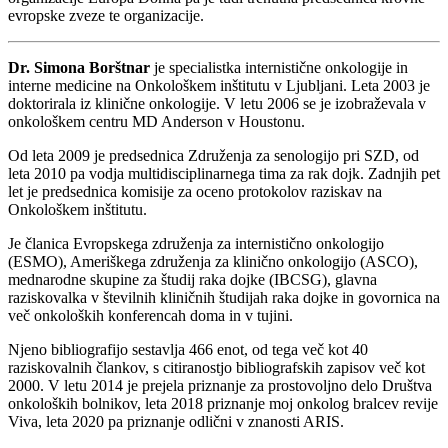
evropske zveze te organizacije.
Dr. Simona Borštnar
je specialistka internistične onkologije in
interne medicine na Onkološkem inštitutu v Ljubljani. Leta 2003 je
doktorirala iz klinične onkologije. V letu 2006 se je izobraževala v
onkološkem centru MD Anderson v Houstonu.
Od leta 2009 je predsednica Združenja za senologijo pri SZD, od
leta 2010 pa vodja multidisciplinarnega tima za rak dojk. Zadnjih pet
let je predsednica komisije za oceno protokolov raziskav na
Onkološkem inštitutu.
Je članica Evropskega združenja za internistično onkologijo
(ESMO), Ameriškega združenja za klinično onkologijo (ASCO),
mednarodne skupine za študij raka dojke (IBCSG), glavna
raziskovalka v številnih kliničnih študijah raka dojke in govornica na
več onkoloških konferencah doma in v tujini.
Njeno bibliografijo sestavlja 466 enot, od tega več kot 40
raziskovalnih člankov, s citiranostjo bibliografskih zapisov več kot
2000. V letu 2014 je prejela priznanje za prostovoljno delo Društva
onkoloških bolnikov, leta 2018 priznanje moj onkolog bralcev revije
Viva, leta 2020 pa priznanje odlični v znanosti ARIS.