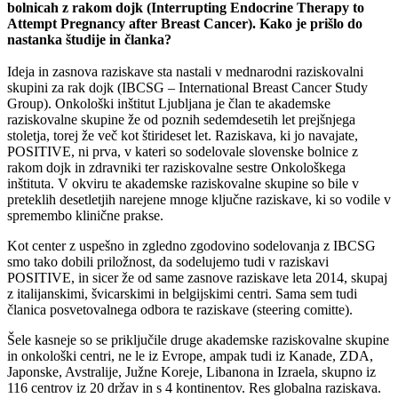
bolnicah z rakom dojk (Interrupting Endocrine Therapy to
Attempt Pregnancy after Breast Cancer). Kako je prišlo do
nastanka študije in članka?
Ideja in zasnova raziskave sta nastali v mednarodni raziskovalni
skupini za rak dojk (IBCSG – International Breast Cancer Study
Group). Onkološki inštitut Ljubljana je član te akademske
raziskovalne skupine že od poznih sedemdesetih let prejšnjega
stoletja, torej že več kot štirideset let. Raziskava, ki jo navajate,
POSITIVE, ni prva, v kateri so sodelovale slovenske bolnice z
rakom dojk in zdravniki ter raziskovalne sestre Onkološkega
inštituta. V okviru te akademske raziskovalne skupine so bile v
preteklih desetletjih narejene mnoge ključne raziskave, ki so vodile v
spremembo klinične prakse.
Kot center z uspešno in zgledno zgodovino sodelovanja z IBCSG
smo tako dobili priložnost, da sodelujemo tudi v raziskavi
POSITIVE, in sicer že od same zasnove raziskave leta 2014, skupaj
z italijanskimi, švicarskimi in belgijskimi centri. Sama sem tudi
članica posvetovalnega odbora te raziskave (steering comitte).
Šele kasneje so se priključile druge akademske raziskovalne skupine
in onkološki centri, ne le iz Evrope, ampak tudi iz Kanade, ZDA,
Japonske, Avstralije, Južne Koreje, Libanona in Izraela, skupno iz
116 centrov iz 20 držav in s 4 kontinentov. Res globalna raziskava.