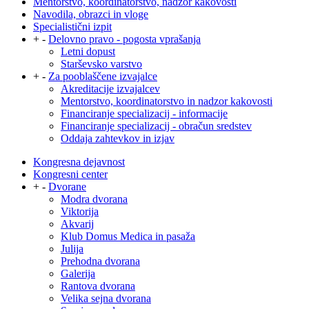
Mentorstvo, koordinatorstvo, nadzor kakovosti
Navodila, obrazci in vloge
Specialistični izpit
+
-
Delovno pravo - pogosta vprašanja
Letni dopust
Starševsko varstvo
+
-
Za pooblaščene izvajalce
Akreditacije izvajalcev
Mentorstvo, koordinatorstvo in nadzor kakovosti
Financiranje specializacij - informacije
Financiranje specializacij - obračun sredstev
Oddaja zahtevkov in izjav
Kongresna dejavnost
Kongresni center
+
-
Dvorane
Modra dvorana
Viktorija
Akvarij
Klub Domus Medica in pasaža
Julija
Prehodna dvorana
Galerija
Rantova dvorana
Velika sejna dvorana