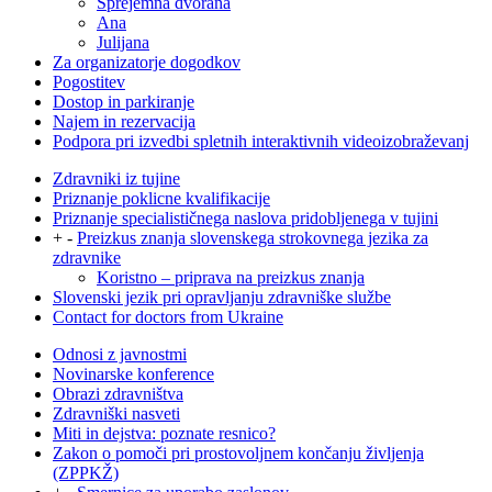
Sprejemna dvorana
Ana
Julijana
Za organizatorje dogodkov
Pogostitev
Dostop in parkiranje
Najem in rezervacija
Podpora pri izvedbi spletnih interaktivnih videoizobraževanj
Zdravniki iz tujine
Priznanje poklicne kvalifikacije
Priznanje specialističnega naslova pridobljenega v tujini
+
-
Preizkus znanja slovenskega strokovnega jezika za
zdravnike
Koristno – priprava na preizkus znanja
Slovenski jezik pri opravljanju zdravniške službe
Contact for doctors from Ukraine
Odnosi z javnostmi
Novinarske konference
Obrazi zdravništva
Zdravniški nasveti
Miti in dejstva: poznate resnico?
Zakon o pomoči pri prostovoljnem končanju življenja
(ZPPKŽ)