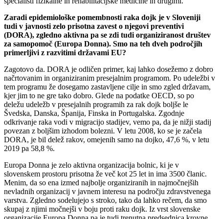
specialisti fizikalne in rehabilitacijske medicine in drugimi.
Zaradi epidemiološke pomembnosti raka dojk je v Sloveniji
tudi v javnosti zelo prisotna zavest o njegovi preventivi
(DORA), zgledno aktivna pa se zdi tudi organiziranost društev
za samopomoč (Europa Donna). Smo na teh dveh področjih
primerljivi z razvitimi državami EU?
Zagotovo da. DORA je odličen primer, kaj lahko dosežemo z dobro
načrtovanim in organiziranim presejalnim programom. Po udeležbi v
tem programu že dosegamo zastavljene cilje in smo zgled državam,
kjer jim to ne gre tako dobro. Glede na podatke OECD, so po
deležu udeležb v presejalnih programih za rak dojk boljše le
Švedska, Danska, Španija, Finska in Portugalska. Zgodnje
odkrivanje raka vodi v migracijo stadijev, vemo pa, da je nižji stadij
povezan z boljšim izhodom bolezni. V letu 2008, ko se je začela
DORA, je bil delež rakov, omejenih samo na dojko, 47,6 %, v letu
2019 pa 58,8 %.
Europa Donna je zelo aktivna organizacija bolnic, ki je v
slovenskem prostoru prisotna že več kot 25 let in ima 3500 članic.
Menim, da so ena izmed najbolje organiziranih in najmočnejših
nevladnih organizacij v javnem interesu na področju zdravstvenega
varstva. Zgledno sodelujejo s stroko, tako da lahko rečem, da smo
skupaj z njimi močnejši v boju proti raku dojk. Iz vrst slovenske
organizacije Europa Donna pa je tudi trenutna predsednica krovne