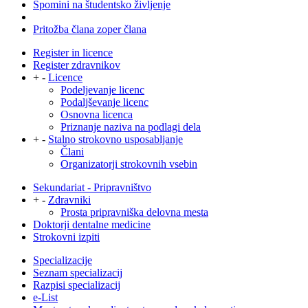
Spomini na študentsko življenje
Pritožba člana zoper člana
Register in licence
Register zdravnikov
+
-
Licence
Podeljevanje licenc
Podaljševanje licenc
Osnovna licenca
Priznanje naziva na podlagi dela
+
-
Stalno strokovno usposabljanje
Člani
Organizatorji strokovnih vsebin
Sekundariat - Pripravništvo
+
-
Zdravniki
Prosta pripravniška delovna mesta
Doktorji dentalne medicine
Strokovni izpiti
Specializacije
Seznam specializacij
Razpisi specializacij
e-List