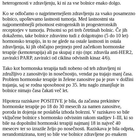
heterogenosti v zdravljenju, ki ni za vse bolnice enako dolgo.
Ko se odločamo o najprimernejšem zdravljenju za vsako posamezno
bolnico, upoštevamo lastnosti tumorja. Med lastnostmi sta
najpomembnejši prisotnost estrogenskih in progesteronskih
receptorjev v tumorju. Prisotni so pri treh četrtinah bolnic. Če jih
dokažemo, take bolnice zdravimo tudi z dolgotrajno (5 do 10 let)
hormonsko terapijo, in to ne glede na ostale lastnosti in ostala
zdravljenja, ki jih običajno prejmejo pred začetkom hormonske
terapije (kemoterapija) ali pa skupaj z njo (npr. zdravila anti-HER2,
zaviralci PARP, zaviralci od ciklina odvisnih kinaz 4/6).
Tako kot hormonska terapija tudi nobeno od teh zdravljenj ni
združljivo z zanositvijo in nosečnostjo, vendar pa trajajo manj časa.
Problem hormonske terapije in želene zanositve pa je prav v dolžini
trajanja, saj se rodna sposobnost po 35. letu naglo zmanjšuje in
bolnice nimajo časa čakati več let.
Hipoteza raziskave POSITIVE je bila, da začasna prekinitev
hormonske terapije po 18 do 30 mesecih za namen zanositve,
poroda in dojenja ne poslabša izhoda bolezni. V raziskavo so bile
vključene bolnice s hormonsko odvisnim rakom stadijev I–III, ki so
bile na dopolnilni hormonski terapiji najmanj 18 in največ 40
mesecev ter so izrazile željo po nosečnosti. Raziskava je bila odprta,
nerandomizirana, torej so bile vse bolnice zdravljene po enakem