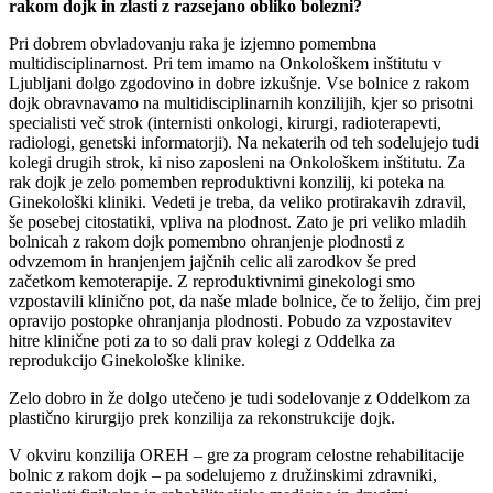
rakom dojk in zlasti z razsejano obliko bolezni?
Pri dobrem obvladovanju raka je izjemno pomembna
multidisciplinarnost. Pri tem imamo na Onkološkem inštitutu v
Ljubljani dolgo zgodovino in dobre izkušnje. Vse bolnice z rakom
dojk obravnavamo na multidisciplinarnih konzilijih, kjer so prisotni
specialisti več strok (internisti onkologi, kirurgi, radioterapevti,
radiologi, genetski informatorji). Na nekaterih od teh sodelujejo tudi
kolegi drugih strok, ki niso zaposleni na Onkološkem inštitutu. Za
rak dojk je zelo pomemben reproduktivni konzilij, ki poteka na
Ginekološki kliniki. Vedeti je treba, da veliko protirakavih zdravil,
še posebej citostatiki, vpliva na plodnost. Zato je pri veliko mladih
bolnicah z rakom dojk pomembno ohranjenje plodnosti z
odvzemom in hranjenjem jajčnih celic ali zarodkov še pred
začetkom kemoterapije. Z reproduktivnimi ginekologi smo
vzpostavili klinično pot, da naše mlade bolnice, če to želijo, čim prej
opravijo postopke ohranjanja plodnosti. Pobudo za vzpostavitev
hitre klinične poti za to so dali prav kolegi z Oddelka za
reprodukcijo Ginekološke klinike.
Zelo dobro in že dolgo utečeno je tudi sodelovanje z Oddelkom za
plastično kirurgijo prek konzilija za rekonstrukcije dojk.
V okviru konzilija OREH – gre za program celostne rehabilitacije
bolnic z rakom dojk – pa sodelujemo z družinskimi zdravniki,