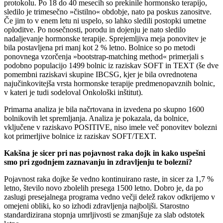
protokolu. Po 18 do 40 mesecih so prekinile hormonsko terapijo,
sledilo je trimesečno »čistilno« obdobje, nato pa poskus zanositve.
Če jim to v enem letu ni uspelo, so lahko sledili postopki umetne
oploditve. Po nosečnosti, porodu in dojenju je nato sledilo
nadaljevanje hormonske terapije. Sprejemljiva meja ponovitev je
bila postavljena pri manj kot 2 % letno. Bolnice so po metodi
ponovnega vzorčenja »bootstrap-matching method« primerjali s
podobno populacijo 1499 bolnic iz raziskav SOFT in TEXT (še dve
pomembni raziskavi skupine IBCSG, kjer je bila ovrednotena
najučinkovitejša vrsta hormonske terapije predmenopavznih bolnic,
v kateri je tudi sodeloval Onkološki inštitut).
Primarna analiza je bila načrtovana in izvedena po skupno 1600
bolnikovih let spremljanja. Analiza je pokazala, da bolnice,
vključene v raziskavo POSITIVE, niso imele več ponovitev bolezni
kot primerljive bolnice iz raziskav SOFT/TEXT.
Kakšna je sicer pri nas pojavnost raka dojk in kako uspešni
smo pri zgodnjem zaznavanju in zdravljenju te bolezni?
Pojavnost raka dojke še vedno kontinuirano raste, in sicer za 1,7 %
letno, število novo zbolelih presega 1500 letno. Dobro je, da po
zaslugi presejalnega programa vedno večji delež rakov odkrijemo v
omejeni obliki, ko so izhodi zdravljenja najboljši. Starostno
standardizirana stopnja umrljivosti se zmanjšuje za slab odstotek