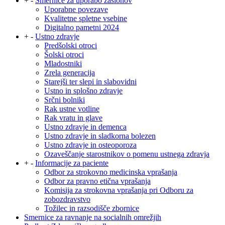
+
-
Smernice za uporabo zaslonov
Uporabne povezave
Kvalitetne spletne vsebine
Digitalno pametni 2024
+
-
Ustno zdravje
Predšolski otroci
Šolski otroci
Mladostniki
Zrela generacija
Starejši ter slepi in slabovidni
Ustno in splošno zdravje
Srčni bolniki
Rak ustne votline
Rak vratu in glave
Ustno zdravje in demenca
Ustno zdravje in sladkorna bolezen
Ustno zdravje in osteoporoza
Ozaveščanje starostnikov o pomenu ustnega zdravja
+
-
Informacije za paciente
Odbor za strokovno medicinska vprašanja
Odbor za pravno etična vprašanja
Komisija za strokovna vprašanja pri Odboru za
zobozdravstvo
Tožilec in razsodišče zbornice
Smernice za ravnanje na socialnih omrežjih