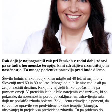
Rak dojk je najpogostejši rak pri ženskah v rodni dobi, zdravi
pa se tudi s hormonsko terapijo, ki ni združljiva z zanositvijo in
nosečnostjo. To mnoge pacientke postavlja pred hude dileme.
Število bolnic z rakom dojk, ki so mlajše od 40 let, ni majhno, v
Sloveniji med 60 in 80 na leto. Mnoge od njih še niso rodile ali pa
želijo razširiti družino. Rak jih v tej želji lahko upočasni, ne pa
povsem omeji. V preteklih letih je bilo narejenih več raziskav, ki so
pokazale, da nosečnost in porod po zaključenem zdravljenju raka
dojk ne poslabša izhoda bolezni. Zaključeno zdravljenje pomeni, da
so bolnice opravile vse predvidene lokalne terapije (kirurgija,
obsevanje) in prejele vsa predvidena zdravila. Tu pa pridemo do