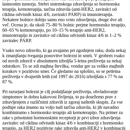
lastnostim tumorja. Stebri sistemskega zdravljenja so hormonska
terapija, kemoterapija, tarčna zdravila (anti-HER2, zaviralci od
ciklina odvisnih kinaz 4/6, zaviralci PARP) in imunoterapija.
Nekatere bolnice dobijo samo eno vrsto zdravljenja, druge dve ali
več.
Ocena je, da okoli 75–80 % bolnic prejme hormonsko terapijo,
60–65 % kemoterapijo, po 10–15 % terapijo anti-HER2,
imunoterapijo in zaviralce od ciklina odvisnih kinaz 4/6 in 1–2 %
zaviralec PARP.
Vsako novo zdravilo, ki ga uvajamo pri zgodnjem raku, doda nekaj
k zmanjšanju tveganja ponovitve bolezni in smrti. V grobem vsako
od novih zdravil v absolutnem izboljša 5-letna preživetja za nekaj
odstotkov. To se zdi majhna številka, vendar gre za veliko majhnih
korakov v pozitivno smer. Če gledamo na splošno, so se petletna
preživetja v dvajsetih letih (od 1997 do 2016) izboljšala s 77 % na
87 %.
Pri razsejani bolezni je cilj podaljšanje preživetja, obvladovanje
simptomov in dobra kakovost življenja, to pa dosežemo prav z
zdravljenjem z različnimi zdravili iz zgoraj naštetih skupin. Za vse
podtipe raka imamo na voljo tudi tarčna zdravila, ki jih navadno
kombiniramo s hormonsko terapijo ali kemoterapijo. Na primer za
rake s prisotnimi hormonskimi receptorji je prvi izbor zdravljenja
zaviralec od ciklina odvisnih kinaz 4/6 v kombinaciji s hormonsko
terapijo, za HER2 pozitivne rake zdravila anti-HER2 v kombinaciji