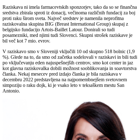
Raziskava ni imela farmacevtskih sponzorjev, tako da so se finančna
sredstva zbirala sproti iz donacij, večinoma različnih fundacij za boj
proti raku širom sveta. Največ sredstev je namenila neprofitna
raziskovalna skupina BIG (Breast International Group) skupaj z
belgijsko fundacijo Artois-Baillet Latour. Donirali so tudi
posamezniki, med njimi tudi Slovenci. Skupni strošek raziskave je
bil več kot 7 mio. evrov.
V raziskavo smo v Sloveniji vključili 10 od skupno 518 bolnic (1,9
%). Glede na to, da smo od začetka sodelovali v raziskavi in bili tudi
po vključevanju eden najuspešnejših centrov, smo kot center in jaz
kot glavna raziskovalka dobili možnost sooblikovanja in soavtorstva
članka. Nekaj mesecev pred izdajo članka je bila raziskava v
decembru 2022 predstavljena na najpomembnejšem svetovnem
simpoziju o raku dojk, ki je vsako leto v teksaškem mestu San
Antonio.