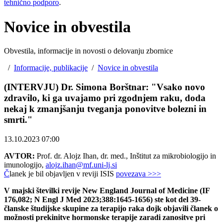
tehnično podporo
.
Novice in obvestila
Obvestila, informacije in novosti o delovanju zbornice
/
Informacije, publikacije
/
Novice in obvestila
(INTERVJU) Dr. Simona Borštnar: "Vsako novo
zdravilo, ki ga uvajamo pri zgodnjem raku, doda
nekaj k zmanjšanju tveganja ponovitve bolezni in
smrti."
13.10.2023 07:00
AVTOR:
Prof. dr. Alojz Ihan, dr. med., Inštitut za mikrobiologijo in
imunologijo,
alojz.ihan@mf.uni-lj.si
Č
lanek je bil objavljen v reviji ISIS
povezava >>>
V majski številki revije New England Journal of Medicine (IF
176,082; N Engl J Med 2023;388:1645-1656) ste kot del 39-
članske študijske skupine za terapijo raka dojk objavili članek o
možnosti prekinitve hormonske terapije zaradi zanositve pri