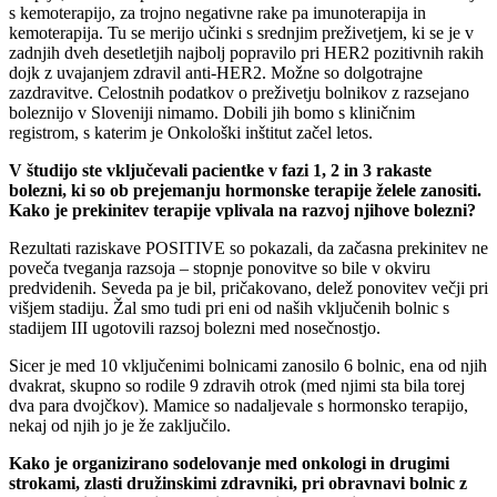
s kemoterapijo, za trojno negativne rake pa imunoterapija in
kemoterapija. Tu se merijo učinki s srednjim preživetjem, ki se je v
zadnjih dveh desetletjih najbolj popravilo pri HER2 pozitivnih rakih
dojk z uvajanjem zdravil anti-HER2. Možne so dolgotrajne
zazdravitve. Celostnih podatkov o preživetju bolnikov z razsejano
boleznijo v Sloveniji nimamo. Dobili jih bomo s kliničnim
registrom, s katerim je Onkološki inštitut začel letos.
V študijo ste vključevali pacientke v fazi 1, 2 in 3 rakaste
bolezni, ki so ob prejemanju hormonske terapije želele zanositi.
Kako je prekinitev terapije vplivala na razvoj njihove bolezni?
Rezultati raziskave POSITIVE so pokazali, da začasna prekinitev ne
poveča tveganja razsoja – stopnje ponovitve so bile v okviru
predvidenih. Seveda pa je bil, pričakovano, delež ponovitev večji pri
višjem stadiju. Žal smo tudi pri eni od naših vključenih bolnic s
stadijem III ugotovili razsoj bolezni med nosečnostjo.
Sicer je med 10 vključenimi bolnicami zanosilo 6 bolnic, ena od njih
dvakrat, skupno so rodile 9 zdravih otrok (med njimi sta bila torej
dva para dvojčkov). Mamice so nadaljevale s hormonsko terapijo,
nekaj od njih jo je že zaključilo.
Kako je organizirano sodelovanje med onkologi in drugimi
strokami, zlasti družinskimi zdravniki, pri obravnavi bolnic z