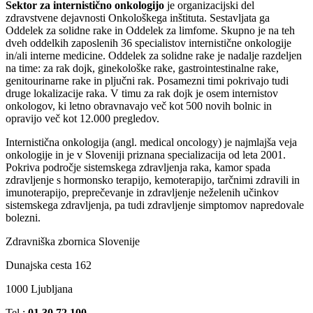
Sektor za internistično onkologijo
je organizacijski del
zdravstvene dejavnosti Onkološkega inštituta. Sestavljata ga
Oddelek za solidne rake in Oddelek za limfome. Skupno je na teh
dveh oddelkih zaposlenih 36 specialistov internistične onkologije
in/ali interne medicine. Oddelek za solidne rake je nadalje razdeljen
na time: za rak dojk, ginekološke rake, gastrointestinalne rake,
genitourinarne rake in pljučni rak. Posamezni timi pokrivajo tudi
druge lokalizacije raka. V timu za rak dojk je osem internistov
onkologov, ki letno obravnavajo več kot 500 novih bolnic in
opravijo več kot 12.000 pregledov.
Internistična onkologija (angl. medical oncology) je najmlajša veja
onkologije in je v Sloveniji priznana specializacija od leta 2001.
Pokriva področje sistemskega zdravljenja raka, kamor spada
zdravljenje s hormonsko terapijo, kemoterapijo, tarčnimi zdravili in
imunoterapijo, preprečevanje in zdravljenje neželenih učinkov
sistemskega zdravljenja, pa tudi zdravljenje simptomov napredovale
bolezni.
Zdravniška zbornica Slovenije
Dunajska cesta 162
1000 Ljubljana
Tel.:
01 30 72 100