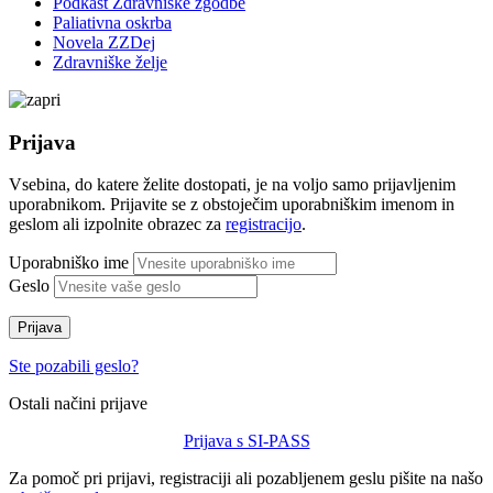
Podkast Zdravniške zgodbe
Paliativna oskrba
Novela ZZDej
Zdravniške želje
Prijava
Vsebina, do katere želite dostopati, je na voljo samo prijavljenim
uporabnikom. Prijavite se z obstoječim uporabniškim imenom in
geslom ali izpolnite obrazec za
registracijo
.
Uporabniško ime
Geslo
Prijava
Ste pozabili geslo?
Ostali načini prijave
Prijava s SI-PASS
Za pomoč pri prijavi, registraciji ali pozabljenem geslu pišite na našo