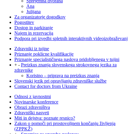
Sprejemna dvorana
Ana
Julijana
Za organizatorje dogodkov
Pogostitev
Dostop in parkiranje
Najem in rezervacija
Podpora pri izvedbi spletnih interaktivnih videoizobraževanj
Zdravniki iz tujine
Priznanje poklicne kvalifikacije
Priznanje specialističnega naslova pridobljenega v tujini
+
-
Preizkus znanja slovenskega strokovnega jezika za
zdravnike
Koristno – priprava na preizkus znanja
Slovenski jezik pri opravljanju zdravniške službe
Contact for doctors from Ukraine
Odnosi z javnostmi
Novinarske konference
Obrazi zdravništva
Zdravniški nasveti
Miti in dejstva: poznate resnico?
Zakon o pomoči pri prostovoljnem končanju življenja
(ZPPKŽ)