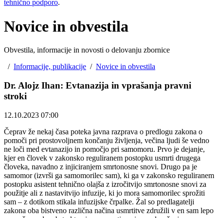
tehnično podporo
.
Novice in obvestila
Obvestila, informacije in novosti o delovanju zbornice
/
Informacije, publikacije
/
Novice in obvestila
Dr. Alojz Ihan: Evtanazija in vprašanja pravni
stroki
12.10.2023 07:00
Čeprav že nekaj časa poteka javna razprava o predlogu zakona o
pomoči pri prostovoljnem končanju življenja, večina ljudi še vedno
ne loči med evtanazijo in pomočjo pri samomoru. Prvo je dejanje,
kjer en človek v zakonsko reguliranem postopku usmrti drugega
človeka, navadno z injiciranjem smrtonosne snovi. Drugo pa je
samomor (izvrši ga samomorilec sam), ki ga v zakonsko reguliranem
postopku asistent tehnično olajša z izročitvijo smrtonosne snovi za
použitje ali z nastavitvijo infuzije, ki jo mora samomorilec sprožiti
sam – z dotikom stikala infuzijske črpalke. Žal so predlagatelji
zakona oba bistveno različna načina usmrtitve združili v en sam lepo