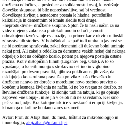
družbena odločitev, a posledice za solidarnostni ovoj, ki vzdržuje
človeško skupnost, bi bile nepredstavljive, saj bi vrednost
človeškega življenja nenadoma postala le hladna, potrošniška
kalkulacija in dementnim bi kmalu sledile tudi druge,
»neproduktivne« družbene skupine. Sploh če bi našli način za na
videz urejeno, zakonsko protokolirano in od oči javnosti
odmaknjeno izvrševanje evtanazije, na primer kar v okviru rutinskih
zdravstvenih storitev. V bolnišnicah se pač tudi umira in javnost se
ne bi pretirano spraševala, zakaj dementni ali duševno bolni umirajo
nekaj prej. Ali zakaj z oddelka za dementne vsakih nekaj dni nekoga
odpeljejo kot na običajno kosilo, potem pa njegova postelja ostane
prazna. Kot v distopičnih filmih (Loganov beg, Otok). A to so
vprašanja, o katerih morajo s strokovno ostrino in v globino
razmišljati predvsem pravniki, njihova poklicanost jih veže, da
usklajujejo konstruirana pravniška pravila z našo človeško in
družbeno naravo ter dorečejo morebitno novo osebno pravico o
končanju lastnega življenja na način, ki ne bo tvegan za družbo, za
številne družbene funkcije, ki slonijo tudi na tabuju, ki ga opisuje
zapoved »ne ubijaj«, in se jih v celoti niti ne zavedamo. Ker smo
pač samo ljudje. Kratkotrajne iskrice v neskončni erupciji življenja,
ki nam ga nikoli ne bo dano zares razumeti.
Avtor: Prof. dr. Alojz Ihan, dr. med., Inštitut za mikrobiologijo in
imunologijo,
alojz.ihan@mf.uni-lj.si