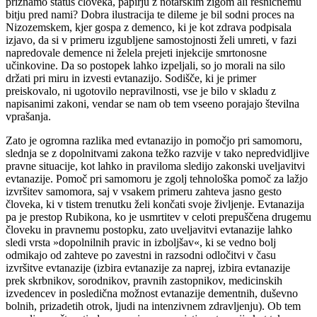
priznamo status človeka, papirju z notarskim žigom ali resničnemu
bitju pred nami? Dobra ilustracija te dileme je bil sodni proces na
Nizozemskem, kjer gospa z demenco, ki je kot zdrava podpisala
izjavo, da si v primeru izgubljene samostojnosti želi umreti, v fazi
napredovale demence ni želela prejeti injekcije smrtonosne
učinkovine. Da so postopek lahko izpeljali, so jo morali na silo
držati pri miru in izvesti evtanazijo. Sodišče, ki je primer
preiskovalo, ni ugotovilo nepravilnosti, vse je bilo v skladu z
napisanimi zakoni, vendar se nam ob tem vseeno porajajo številna
vprašanja.
Zato je ogromna razlika med evtanazijo in pomočjo pri samomoru,
slednja se z dopolnitvami zakona težko razvije v tako nepredvidljive
pravne situacije, kot lahko in praviloma sledijo zakonski uveljavitvi
evtanazije. Pomoč pri samomoru je zgolj tehnološka pomoč za lažjo
izvršitev samomora, saj v vsakem primeru zahteva jasno gesto
človeka, ki v tistem trenutku želi končati svoje življenje. Evtanazija
pa je prestop Rubikona, ko je usmrtitev v celoti prepuščena drugemu
človeku in pravnemu postopku, zato uveljavitvi evtanazije lahko
sledi vrsta »dopolnilnih pravic in izboljšav«, ki se vedno bolj
odmikajo od zahteve po zavestni in razsodni odločitvi v času
izvršitve evtanazije (izbira evtanazije za naprej, izbira evtanazije
prek skrbnikov, sorodnikov, pravnih zastopnikov, medicinskih
izvedencev in posledična možnost evtanazije dementnih, duševno
bolnih, prizadetih otrok, ljudi na intenzivnem zdravljenju). Ob tem