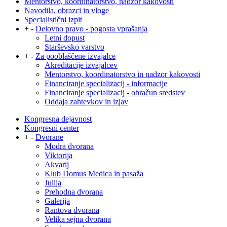
Mentorstvo, koordinatorstvo, nadzor kakovosti
Navodila, obrazci in vloge
Specialistični izpit
+
-
Delovno pravo - pogosta vprašanja
Letni dopust
Starševsko varstvo
+
-
Za pooblaščene izvajalce
Akreditacije izvajalcev
Mentorstvo, koordinatorstvo in nadzor kakovosti
Financiranje specializacij - informacije
Financiranje specializacij - obračun sredstev
Oddaja zahtevkov in izjav
Kongresna dejavnost
Kongresni center
+
-
Dvorane
Modra dvorana
Viktorija
Akvarij
Klub Domus Medica in pasaža
Julija
Prehodna dvorana
Galerija
Rantova dvorana
Velika sejna dvorana