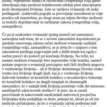
(koma, vegetativno stanje) in okoliščinah (vnaprejšnja volja glede
zdravljenja) dajo prednost bolnikovemu udobju pred zdravljenjem
in/ali ohranjanjem življenja. Zato se vpeljava evtanazije ob sedaj
predlaganih (zahtevnih) pogojih za preverjanje razsodnosti in volje
prosilca zdi nepotrebna, po drugi strani pa odpira številne možnosti
za bodoče dopolnjevanje in razširjanje zakona (vnaprejšnja volja,
zastopništvo).
Če pa je uzakonitev evtanazije (poleg pomoči pri samomoru)
namenjena tudi temu, da se z novimi zakonskimi dopolnitvami po
sprejetju osnovnega zakona začne možnost evtanazije razširjati
(vnaprejšnja volja, zastopništvo), se je treba že v razpravi o tem
zakonskem predlogu pogovarjati tudi o širših temah kot zgolj o
osebni pravici do pomoči pri končanju življenja. Na točki, ko
nastane možnost evtanazije brez neposredne volje bolnika, namreč
postane pogovor o evtanaziji pravzaprav tudi širši družbeni pogovor
o vrednotenju življenja – ali je življenje dementnega človeka enako
vredno kot življenje drugih ljudi, kaj je z vrednostjo življenja
duševnih bolnikov in kroničnih bolnikov z neozdravljivo boleznijo
ter kroničnih bolnikov na dragih terapijah in obnemoglih
starostnikov, ki v zadnjih letih življenja pomenijo velik del neznosno
naraščajočih zdravstvenih stroškov? Je prav, da se zaradi
pravočasnih in kakovostnih medicinskih intervencij povprečna
življenjska doba podaljšuje za deset, petnajst let, hkrati pa od iste
medicine pričakujemo, da bo z evtanazijo začela potihoma tudi