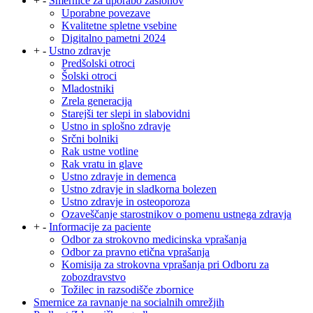
+
-
Smernice za uporabo zaslonov
Uporabne povezave
Kvalitetne spletne vsebine
Digitalno pametni 2024
+
-
Ustno zdravje
Predšolski otroci
Šolski otroci
Mladostniki
Zrela generacija
Starejši ter slepi in slabovidni
Ustno in splošno zdravje
Srčni bolniki
Rak ustne votline
Rak vratu in glave
Ustno zdravje in demenca
Ustno zdravje in sladkorna bolezen
Ustno zdravje in osteoporoza
Ozaveščanje starostnikov o pomenu ustnega zdravja
+
-
Informacije za paciente
Odbor za strokovno medicinska vprašanja
Odbor za pravno etična vprašanja
Komisija za strokovna vprašanja pri Odboru za
zobozdravstvo
Tožilec in razsodišče zbornice
Smernice za ravnanje na socialnih omrežjih