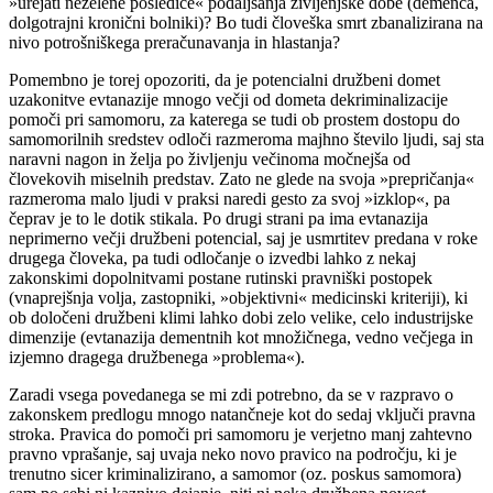
»urejati neželene posledice« podaljšanja življenjske dobe (demenca,
dolgotrajni kronični bolniki)? Bo tudi človeška smrt zbanalizirana na
nivo potrošniškega preračunavanja in hlastanja?
Pomembno je torej opozoriti, da je potencialni družbeni domet
uzakonitve evtanazije mnogo večji od dometa dekriminalizacije
pomoči pri samomoru, za katerega se tudi ob prostem dostopu do
samomorilnih sredstev odloči razmeroma majhno število ljudi, saj sta
naravni nagon in želja po življenju večinoma močnejša od
človekovih miselnih predstav. Zato ne glede na svoja »prepričanja«
razmeroma malo ljudi v praksi naredi gesto za svoj »izklop«, pa
čeprav je to le dotik stikala. Po drugi strani pa ima evtanazija
neprimerno večji družbeni potencial, saj je usmrtitev predana v roke
drugega človeka, pa tudi odločanje o izvedbi lahko z nekaj
zakonskimi dopolnitvami postane rutinski pravniški postopek
(vnaprejšnja volja, zastopniki, »objektivni« medicinski kriteriji), ki
ob določeni družbeni klimi lahko dobi zelo velike, celo industrijske
dimenzije (evtanazija dementnih kot množičnega, vedno večjega in
izjemno dragega družbenega »problema«).
Zaradi vsega povedanega se mi zdi potrebno, da se v razpravo o
zakonskem predlogu mnogo natančneje kot do sedaj vključi pravna
stroka. Pravica do pomoči pri samomoru je verjetno manj zahtevno
pravno vprašanje, saj uvaja neko novo pravico na področju, ki je
trenutno sicer kriminalizirano, a samomor (oz. poskus samomora)