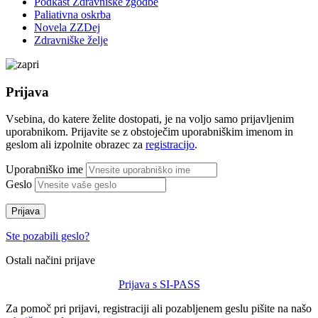
Podkast Zdravniške zgodbe
Paliativna oskrba
Novela ZZDej
Zdravniške želje
Prijava
Vsebina, do katere želite dostopati, je na voljo samo prijavljenim
uporabnikom. Prijavite se z obstoječim uporabniškim imenom in
geslom ali izpolnite obrazec za
registracijo
.
Uporabniško ime
Geslo
Prijava
Ste pozabili geslo?
Ostali načini prijave
Prijava s SI-PASS
Za pomoč pri prijavi, registraciji ali pozabljenem geslu pišite na našo