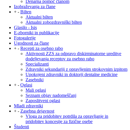
Denarna pomoč članom
Izobraževanja za člane
+
-
Bilten
Aktualni bilten
Aktualni zobozdravniški bilten
Glasilo - Isis
E-zborniki in publikacije
Fotogalerije
Ugodnosti za člane
+
-
Recepti za osebno rabo
Aktivnosti ZZS za odpravo diskirminatorne ureditve
dodeljevanja receptov za osebno rabo
Specializanti
Zdravniki sekundariji z opravljenim strokovnim izpitom
Upokojeni zdravniki in doktorji dentalne medicine
Zasebniki
+
-
Oglasi
Mali oglasi
Seznam objav nadomeščanj
Zaposlitveni oglasi
Mladi zdravniki
+
-
Zasebna dejavnost
Vloga za pridobitev potrdila za opravljanje in
pridobitev koncesije za fizične osebe
Študenti