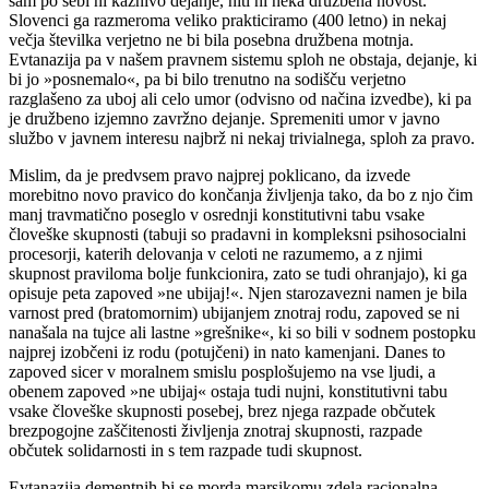
sam po sebi ni kaznivo dejanje, niti ni neka družbena novost.
Slovenci ga razmeroma veliko prakticiramo (400 letno) in nekaj
večja številka verjetno ne bi bila posebna družbena motnja.
Evtanazija pa v našem pravnem sistemu sploh ne obstaja, dejanje, ki
bi jo »posnemalo«, pa bi bilo trenutno na sodišču verjetno
razglašeno za uboj ali celo umor (odvisno od načina izvedbe), ki pa
je družbeno izjemno zavržno dejanje. Spremeniti umor v javno
službo v javnem interesu najbrž ni nekaj trivialnega, sploh za pravo.
Mislim, da je predvsem pravo najprej poklicano, da izvede
morebitno novo pravico do končanja življenja tako, da bo z njo čim
manj travmatično poseglo v osrednji konstitutivni tabu vsake
človeške skupnosti (tabuji so pradavni in kompleksni psihosocialni
procesorji, katerih delovanja v celoti ne razumemo, a z njimi
skupnost praviloma bolje funkcionira, zato se tudi ohranjajo), ki ga
opisuje peta zapoved »ne ubijaj!«. Njen starozavezni namen je bila
varnost pred (bratomornim) ubijanjem znotraj rodu, zapoved se ni
nanašala na tujce ali lastne »grešnike«, ki so bili v sodnem postopku
najprej izobčeni iz rodu (potujčeni) in nato kamenjani. Danes to
zapoved sicer v moralnem smislu posplošujemo na vse ljudi, a
obenem zapoved »ne ubijaj« ostaja tudi nujni, konstitutivni tabu
vsake človeške skupnosti posebej, brez njega razpade občutek
brezpogojne zaščitenosti življenja znotraj skupnosti, razpade
občutek solidarnosti in s tem razpade tudi skupnost.
Evtanazija dementnih bi se morda marsikomu zdela racionalna