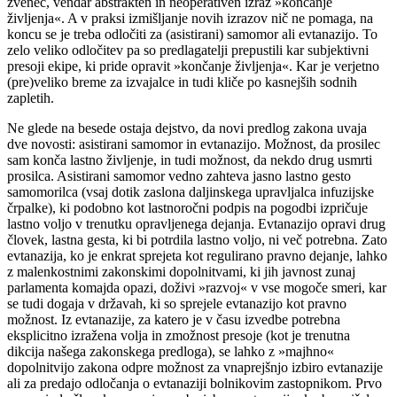
zveneč, vendar abstrakten in neoperativen izraz »končanje
življenja«. A v praksi izmišljanje novih izrazov nič ne pomaga, na
koncu se je treba odločiti za (asistirani) samomor ali evtanazijo. To
zelo veliko odločitev pa so predlagatelji prepustili kar subjektivni
presoji ekipe, ki pride opravit »končanje življenja«. Kar je verjetno
(pre)veliko breme za izvajalce in tudi kliče po kasnejših sodnih
zapletih.
Ne glede na besede ostaja dejstvo, da novi predlog zakona uvaja
dve novosti: asistirani samomor in evtanazijo. Možnost, da prosilec
sam konča lastno življenje, in tudi možnost, da nekdo drug usmrti
prosilca. Asistirani samomor vedno zahteva jasno lastno gesto
samomorilca (vsaj dotik zaslona daljinskega upravljalca infuzijske
črpalke), ki podobno kot lastnoročni podpis na pogodbi izpričuje
lastno voljo v trenutku opravljenega dejanja. Evtanazijo opravi drug
človek, lastna gesta, ki bi potrdila lastno voljo, ni več potrebna. Zato
evtanazija, ko je enkrat sprejeta kot regulirano pravno dejanje, lahko
z malenkostnimi zakonskimi dopolnitvami, ki jih javnost zunaj
parlamenta komajda opazi, doživi »razvoj« v vse mogoče smeri, kar
se tudi dogaja v državah, ki so sprejele evtanazijo kot pravno
možnost. Iz evtanazije, za katero je v času izvedbe potrebna
eksplicitno izražena volja in zmožnost presoje (kot je trenutna
dikcija našega zakonskega predloga), se lahko z »majhno«
dopolnitvijo zakona odpre možnost za vnaprejšnjo izbiro evtanazije
ali za predajo odločanja o evtanaziji bolnikovim zastopnikom. Prvo