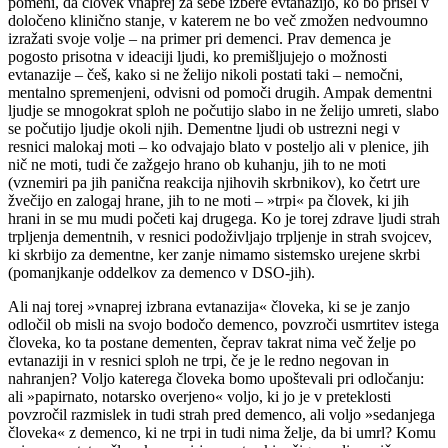
pomeni, da človek vnaprej za sebe izbere evtanazijo, ko bo prišel v
določeno klinično stanje, v katerem ne bo več zmožen nedvoumno
izražati svoje volje – na primer pri demenci. Prav demenca je
pogosto prisotna v ideaciji ljudi, ko premišljujejo o možnosti
evtanazije – češ, kako si ne želijo nikoli postati taki – nemočni,
mentalno spremenjeni, odvisni od pomoči drugih. Ampak dementni
ljudje se mnogokrat sploh ne počutijo slabo in ne želijo umreti, slabo
se počutijo ljudje okoli njih. Dementne ljudi ob ustrezni negi v
resnici malokaj moti – ko odvajajo blato v posteljo ali v plenice, jih
nič ne moti, tudi če zažgejo hrano ob kuhanju, jih to ne moti
(vznemiri pa jih panična reakcija njihovih skrbnikov), ko četrt ure
žvečijo en zalogaj hrane, jih to ne moti – »trpi« pa človek, ki jih
hrani in se mu mudi početi kaj drugega. Ko je torej zdrave ljudi strah
trpljenja dementnih, v resnici podoživljajo trpljenje in strah svojcev,
ki skrbijo za dementne, ker zanje nimamo sistemsko urejene skrbi
(pomanjkanje oddelkov za demenco v DSO-jih).
Ali naj torej »vnaprej izbrana evtanazija« človeka, ki se je zanjo
odločil ob misli na svojo bodočo demenco, povzroči usmrtitev istega
človeka, ko ta postane dementen, čeprav takrat nima več želje po
evtanaziji in v resnici sploh ne trpi, če je le redno negovan in
nahranjen? Voljo katerega človeka bomo upoštevali pri odločanju:
ali »papirnato, notarsko overjeno« voljo, ki jo je v preteklosti
povzročil razmislek in tudi strah pred demenco, ali voljo »sedanjega
človeka« z demenco, ki ne trpi in tudi nima želje, da bi umrl? Komu