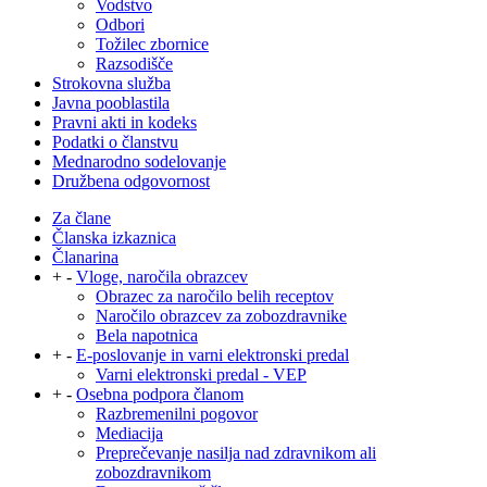
Vodstvo
Odbori
Tožilec zbornice
Razsodišče
Strokovna služba
Javna pooblastila
Pravni akti in kodeks
Podatki o članstvu
Mednarodno sodelovanje
Družbena odgovornost
Za člane
Članska izkaznica
Članarina
+
-
Vloge, naročila obrazcev
Obrazec za naročilo belih receptov
Naročilo obrazcev za zobozdravnike
Bela napotnica
+
-
E-poslovanje in varni elektronski predal
Varni elektronski predal - VEP
+
-
Osebna podpora članom
Razbremenilni pogovor
Mediacija
Preprečevanje nasilja nad zdravnikom ali
zobozdravnikom