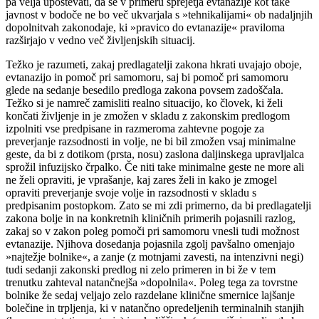
pa velja upoštevati, da se v primeru sprejetja evtanazije kot take
javnost v bodoče ne bo več ukvarjala s »tehnikalijami« ob nadaljnjih
dopolnitvah zakonodaje, ki »pravico do evtanazije« praviloma
razširjajo v vedno več življenjskih situacij.
Težko je razumeti, zakaj predlagatelji zakona hkrati uvajajo oboje,
evtanazijo in pomoč pri samomoru, saj bi pomoč pri samomoru
glede na sedanje besedilo predloga zakona povsem zadoščala.
Težko si je namreč zamisliti realno situacijo, ko človek, ki želi
končati življenje in je zmožen v skladu z zakonskim predlogom
izpolniti vse predpisane in razmeroma zahtevne pogoje za
preverjanje razsodnosti in volje, ne bi bil zmožen vsaj minimalne
geste, da bi z dotikom (prsta, nosu) zaslona daljinskega upravljalca
sprožil infuzijsko črpalko. Če niti take minimalne geste ne more ali
ne želi opraviti, je vprašanje, kaj zares želi in kako je zmogel
opraviti preverjanje svoje volje in razsodnosti v skladu s
predpisanim postopkom. Zato se mi zdi primerno, da bi predlagatelji
zakona bolje in na konkretnih kliničnih primerih pojasnili razlog,
zakaj so v zakon poleg pomoči pri samomoru vnesli tudi možnost
evtanazije. Njihova dosedanja pojasnila zgolj pavšalno omenjajo
»najtežje bolnike«, a zanje (z motnjami zavesti, na intenzivni negi)
tudi sedanji zakonski predlog ni zelo primeren in bi že v tem
trenutku zahteval natančnejša »dopolnila«. Poleg tega za tovrstne
bolnike že sedaj veljajo zelo razdelane klinične smernice lajšanje
bolečine in trpljenja, ki v natančno opredeljenih terminalnih stanjih