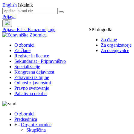
English
Iskalnik
Prijava
Prijava
E-list
E-razporejanje
SPI dogodki
Za člane
O zbornici
Za organizatorje
Za člane
Za ocenjevalce
Register in licence
Sekundariat - Pripravništvo
Specializacije
Kongresna dejavnost
Zdravniki iz tujine
Odnosi z javnostmi
Pravno svetovanje
Paliativna oskrba
O zbornici
Predsednica
+
-
Organi zbornice
Skupščina