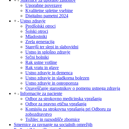
+
-
Smernice za uporabo zaslonov
Uporabne povezave
Kvalitetne spletne vsebine
Digitalno pametni 2024
+
-
Ustno zdravje
Predšolski otroci
Šolski otroci
Mladostniki
Zrela generacija
Starejši ter slepi in slabovidni
Ustno in splošno zdravje
Srčni bolniki
Rak ustne votline
Rak vratu in glave
Ustno zdravje in demenca
Ustno zdravje in sladkorna bolezen
Ustno zdravje in osteoporoza
Ozaveščanje starostnikov o pomenu ustnega zdravja
+
-
Informacije za paciente
Odbor za strokovno medicinska vprašanja
Odbor za pravno etična vprašanja
Komisija za strokovna vprašanja pri Odboru za
zobozdravstvo
Tožilec in razsodišče zbornice
Smernice za ravnanje na socialnih omrežjih