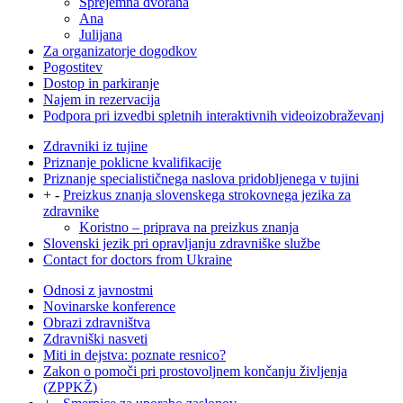
Sprejemna dvorana
Ana
Julijana
Za organizatorje dogodkov
Pogostitev
Dostop in parkiranje
Najem in rezervacija
Podpora pri izvedbi spletnih interaktivnih videoizobraževanj
Zdravniki iz tujine
Priznanje poklicne kvalifikacije
Priznanje specialističnega naslova pridobljenega v tujini
+
-
Preizkus znanja slovenskega strokovnega jezika za
zdravnike
Koristno – priprava na preizkus znanja
Slovenski jezik pri opravljanju zdravniške službe
Contact for doctors from Ukraine
Odnosi z javnostmi
Novinarske konference
Obrazi zdravništva
Zdravniški nasveti
Miti in dejstva: poznate resnico?
Zakon o pomoči pri prostovoljnem končanju življenja
(ZPPKŽ)