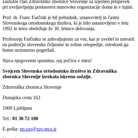
zaslužni član Zdravniške zbornice Slovenije za izjemen prispevek
pri uveljavljanju poslanstva stanovske organizacije doma in v tujini.
Prof. dr. Franc Farčnik je bil pobudnik, ustanovitelj in častni
Slovenskega ortodontskega društva, ki je bilo ustanovljeno v letu
1992 in letos obeležuje že 30. letnico delovanja.
Profesorju Farčniku se zahvaljujemo za vse, kar je uvedel in ustvaril
na področju slovenske čeljustne in zobne ortopedije, ortodonti ga
bomo neizmerno pogrešali.
Slava njegovemu spominu, naj počiva v miru!
Svojcem Slovensko ortodontsko društvo in Zdravniška
zbornica Slovenije izrekata iskreno sožalje.
Zdravniška zbornica Slovenije
Dunajska cesta 162
1000 Ljubljana
Tel.:
01 30 72 100
E-pošta:
gp.zzs@zzs-mcs.si