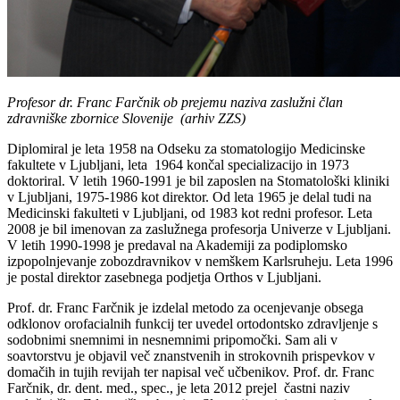
Profesor dr. Franc Farčnik ob prejemu naziva zaslužni član
zdravniške zbornice Slovenije (arhiv ZZS)
Diplomiral je leta 1958 na Odseku za stomatologijo Medicinske
fakultete v Ljubljani, leta 1964 končal specializacijo in 1973
doktoriral. V letih 1960-1991 je bil zaposlen na Stomatološki kliniki
v Ljubljani, 1975-1986 kot direktor. Od leta 1965 je delal tudi na
Medicinski fakulteti v Ljubljani, od 1983 kot redni profesor. Leta
2008 je bil imenovan za zaslužnega profesorja Univerze v Ljubljani.
V letih 1990-1998 je predaval na Akademiji za podiplomsko
izpopolnjevanje zobozdravnikov v nemškem Karlsruheju. Leta 1996
je postal direktor zasebnega podjetja Orthos v Ljubljani.
Prof. dr. Franc Farčnik je izdelal metodo za ocenjevanje obsega
odklonov orofacialnih funkcij ter uvedel ortodontsko zdravljenje s
sodobnimi snemnimi in nesnemnimi pripomočki. Sam ali v
soavtorstvu je objavil več znanstvenih in strokovnih prispevkov v
domačih in tujih revijah ter napisal več učbenikov. Prof. dr. Franc
Farčnik, dr. dent. med., spec., je leta 2012 prejel častni naziv