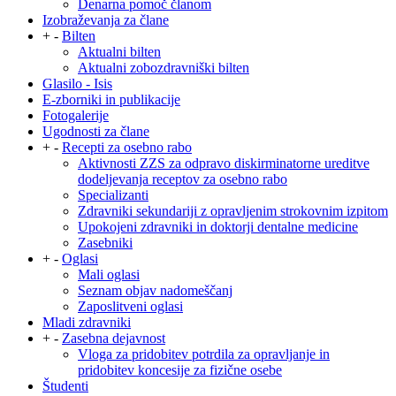
Denarna pomoč članom
Izobraževanja za člane
+
-
Bilten
Aktualni bilten
Aktualni zobozdravniški bilten
Glasilo - Isis
E-zborniki in publikacije
Fotogalerije
Ugodnosti za člane
+
-
Recepti za osebno rabo
Aktivnosti ZZS za odpravo diskirminatorne ureditve
dodeljevanja receptov za osebno rabo
Specializanti
Zdravniki sekundariji z opravljenim strokovnim izpitom
Upokojeni zdravniki in doktorji dentalne medicine
Zasebniki
+
-
Oglasi
Mali oglasi
Seznam objav nadomeščanj
Zaposlitveni oglasi
Mladi zdravniki
+
-
Zasebna dejavnost
Vloga za pridobitev potrdila za opravljanje in
pridobitev koncesije za fizične osebe
Študenti