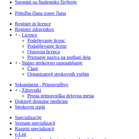
Spomini na študentsko življenje
Pritožba člana zoper člana
Register in licence
Register zdravnikov
+
-
Licence
Podeljevanje licenc
Podaljševanje licenc
Osnovna licenca
Priznanje naziva na podlagi dela
+
-
Stalno strokovno usposabljanje
Člani
Organizatorji strokovnih vsebin
Sekundariat - Pripravništvo
+
-
Zdravniki
Prosta pripravniška delovna mesta
Doktorji dentalne medicine
Strokovni izpiti
Specializacije
Seznam specializacij
Razpisi specializacij
e-List