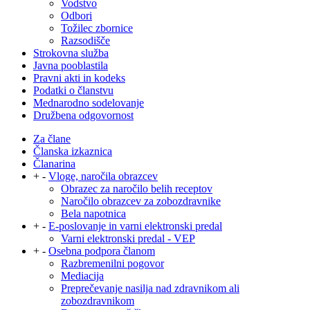
Vodstvo
Odbori
Tožilec zbornice
Razsodišče
Strokovna služba
Javna pooblastila
Pravni akti in kodeks
Podatki o članstvu
Mednarodno sodelovanje
Družbena odgovornost
Za člane
Članska izkaznica
Članarina
+
-
Vloge, naročila obrazcev
Obrazec za naročilo belih receptov
Naročilo obrazcev za zobozdravnike
Bela napotnica
+
-
E-poslovanje in varni elektronski predal
Varni elektronski predal - VEP
+
-
Osebna podpora članom
Razbremenilni pogovor
Mediacija
Preprečevanje nasilja nad zdravnikom ali
zobozdravnikom