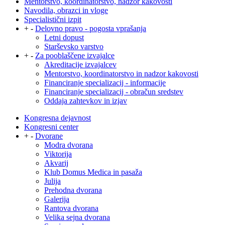
Mentorstvo, koordinatorstvo, nadzor kakovosti
Navodila, obrazci in vloge
Specialistični izpit
+
-
Delovno pravo - pogosta vprašanja
Letni dopust
Starševsko varstvo
+
-
Za pooblaščene izvajalce
Akreditacije izvajalcev
Mentorstvo, koordinatorstvo in nadzor kakovosti
Financiranje specializacij - informacije
Financiranje specializacij - obračun sredstev
Oddaja zahtevkov in izjav
Kongresna dejavnost
Kongresni center
+
-
Dvorane
Modra dvorana
Viktorija
Akvarij
Klub Domus Medica in pasaža
Julija
Prehodna dvorana
Galerija
Rantova dvorana
Velika sejna dvorana