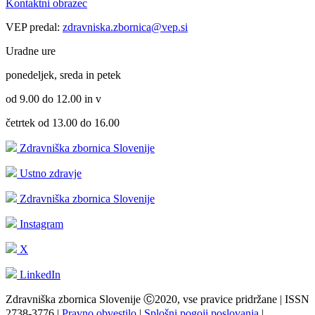
Kontaktni obrazec
VEP predal:
zdravniska.zbornica@vep.si
Uradne ure
ponedeljek, sreda in petek
od 9.00 do 12.00 in v
četrtek od 13.00 do 16.00
Zdravniška zbornica Slovenije
Ustno zdravje
Zdravniška zbornica Slovenije
Instagram
X
LinkedIn
Zdravniška zbornica Slovenije Ⓒ2020, vse pravice pridržane | ISSN
2738-3776 |
Pravno obvestilo
|
Splošni pogoji poslovanja
|