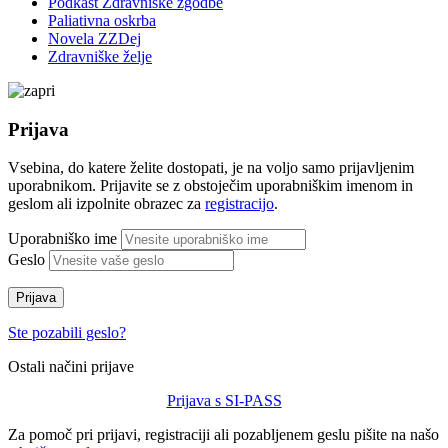
Podkast Zdravniške zgodbe
Paliativna oskrba
Novela ZZDej
Zdravniške želje
Prijava
Vsebina, do katere želite dostopati, je na voljo samo prijavljenim
uporabnikom. Prijavite se z obstoječim uporabniškim imenom in
geslom ali izpolnite obrazec za
registracijo
.
Uporabniško ime
Geslo
Prijava
Ste pozabili geslo?
Ostali načini prijave
Prijava s SI-PASS
Za pomoč pri prijavi, registraciji ali pozabljenem geslu pišite na našo