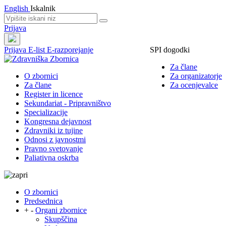
English
Iskalnik
Prijava
Prijava
E-list
E-razporejanje
SPI dogodki
Za člane
O zbornici
Za organizatorje
Za člane
Za ocenjevalce
Register in licence
Sekundariat - Pripravništvo
Specializacije
Kongresna dejavnost
Zdravniki iz tujine
Odnosi z javnostmi
Pravno svetovanje
Paliativna oskrba
O zbornici
Predsednica
+
-
Organi zbornice
Skupščina