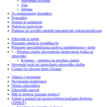
Sprejemna dvorana
Ana
Julijana
Za organizatorje dogodkov
Pogostitev
Dostop in parkiranje
Najem in rezervacija
Podpora pri izvedbi spletnih interaktivnih videoizobraževanj
Zdravniki iz tujine
Priznanje poklicne kvalifikacije
Priznanje specialističnega naslova pridobljenega v tujini
+
-
Preizkus znanja slovenskega strokovnega jezika za
zdravnike
Koristno – priprava na preizkus znanja
Slovenski jezik pri opravljanju zdravniške službe
Contact for doctors from Ukraine
Odnosi z javnostmi
Novinarske konference
Obrazi zdravništva
Zdravniški nasveti
Miti in dejstva: poznate resnico?
Zakon o pomoči pri prostovoljnem končanju življenja
(ZPPKŽ)