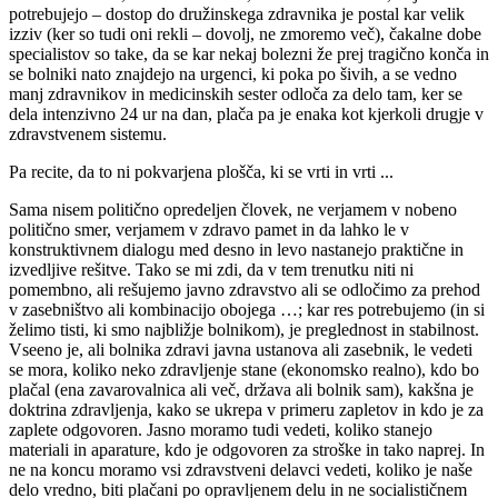
potrebujejo – dostop do družinskega zdravnika je postal kar velik
izziv (ker so tudi oni rekli – dovolj, ne zmoremo več), čakalne dobe
specialistov so take, da se kar nekaj bolezni že prej tragično konča in
se bolniki nato znajdejo na urgenci, ki poka po šivih, a se vedno
manj zdravnikov in medicinskih sester odloča za delo tam, ker se
dela intenzivno 24 ur na dan, plača pa je enaka kot kjerkoli drugje v
zdravstvenem sistemu.
Pa recite, da to ni pokvarjena plošča, ki se vrti in vrti ...
Sama nisem politično opredeljen človek, ne verjamem v nobeno
politično smer, verjamem v zdravo pamet in da lahko le v
konstruktivnem dialogu med desno in levo nastanejo praktične in
izvedljive rešitve. Tako se mi zdi, da v tem trenutku niti ni
pomembno, ali rešujemo javno zdravstvo ali se odločimo za prehod
v zasebništvo ali kombinacijo obojega …; kar res potrebujemo (in si
želimo tisti, ki smo najbližje bolnikom), je preglednost in stabilnost.
Vseeno je, ali bolnika zdravi javna ustanova ali zasebnik, le vedeti
se mora, koliko neko zdravljenje stane (ekonomsko realno), kdo bo
plačal (ena zavarovalnica ali več, država ali bolnik sam), kakšna je
doktrina zdravljenja, kako se ukrepa v primeru zapletov in kdo je za
zaplete odgovoren. Jasno moramo tudi vedeti, koliko stanejo
materiali in aparature, kdo je odgovoren za stroške in tako naprej. In
ne na koncu moramo vsi zdravstveni delavci vedeti, koliko je naše
delo vredno, biti plačani po opravljenem delu in ne socialističnem