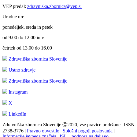
VEP predal:
zdravniska.zbornica@vep.si
Uradne ure
ponedeljek, sreda in petek
od 9.00 do 12.00 in v
četrtek od 13.00 do 16.00
Zdravniška zbornica Slovenije
Ustno zdravje
Zdravniška zbornica Slovenije
Instagram
X
LinkedIn
Zdravniška zbornica Slovenije Ⓒ2020, vse pravice pridržane | ISSN
2738-3776 |
Pravno obvestilo
|
Splošni pogoji poslovanja
|
Informacije javnega značaja
|
ISL – podpora na daljavo