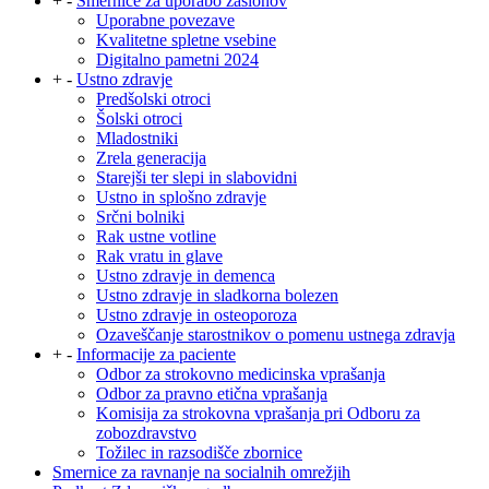
+
-
Smernice za uporabo zaslonov
Uporabne povezave
Kvalitetne spletne vsebine
Digitalno pametni 2024
+
-
Ustno zdravje
Predšolski otroci
Šolski otroci
Mladostniki
Zrela generacija
Starejši ter slepi in slabovidni
Ustno in splošno zdravje
Srčni bolniki
Rak ustne votline
Rak vratu in glave
Ustno zdravje in demenca
Ustno zdravje in sladkorna bolezen
Ustno zdravje in osteoporoza
Ozaveščanje starostnikov o pomenu ustnega zdravja
+
-
Informacije za paciente
Odbor za strokovno medicinska vprašanja
Odbor za pravno etična vprašanja
Komisija za strokovna vprašanja pri Odboru za
zobozdravstvo
Tožilec in razsodišče zbornice
Smernice za ravnanje na socialnih omrežjih