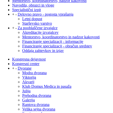
Mentorstvo, koordinatorstvo, nadzor kakovosti
Navodila, obrazci in vloge
Specialistični izpit
+
-
Delovno pravo - pogosta vprašanja
Letni dopust
Starševsko varstvo
+
-
Za pooblaščene izvajalce
Akreditacije izvajalcev
Mentorstvo, koordinatorstvo in nadzor kakovosti
Financiranje specializacij - informacije
Financiranje specializacij - obračun sredstev
Oddaja zahtevkov in izjav
Kongresna dejavnost
Kongresni center
+
-
Dvorane
Modra dvorana
Viktorija
Akvarij
Klub Domus Medica in pasaža
Julija
Prehodna dvorana
Galerija
Rantova dvorana
Velika sejna dvorana