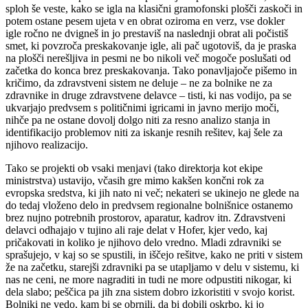
sploh še veste, kako se igla na klasični gramofonski plošči zaskoči in
potem ostane pesem ujeta v en obrat oziroma en verz, vse dokler
igle ročno ne dvigneš in jo prestaviš na naslednji obrat ali počistiš
smet, ki povzroča preskakovanje igle, ali pač ugotoviš, da je praska
na plošči nerešljiva in pesmi ne bo nikoli več mogoče poslušati od
začetka do konca brez preskakovanja. Tako ponavljajoče pišemo in
kričimo, da zdravstveni sistem ne deluje – ne za bolnike ne za
zdravnike in druge zdravstvene delavce – tisti, ki nas vodijo, pa se
ukvarjajo predvsem s političnimi igricami in javno merijo moči,
nihče pa ne ostane dovolj dolgo niti za resno analizo stanja in
identifikacijo problemov niti za iskanje resnih rešitev, kaj šele za
njihovo realizacijo.
Tako se projekti ob vsaki menjavi (tako direktorja kot ekipe
ministrstva) ustavijo, včasih gre mimo kakšen končni rok za
evropska sredstva, ki jih nato ni več; nekateri se ukinejo ne glede na
do tedaj vloženo delo in predvsem regionalne bolnišnice ostanemo
brez nujno potrebnih prostorov, aparatur, kadrov itn. Zdravstveni
delavci odhajajo v tujino ali raje delat v Hofer, kjer vedo, kaj
pričakovati in koliko je njihovo delo vredno. Mladi zdravniki se
sprašujejo, v kaj so se spustili, in iščejo rešitve, kako ne priti v sistem
že na začetku, starejši zdravniki pa se utapljamo v delu v sistemu, ki
nas ne ceni, ne more nagraditi in tudi ne more odpustiti nikogar, ki
dela slabo; peščica pa jih zna sistem dobro izkoristiti v svojo korist.
Bolniki ne vedo, kam bi se obrnili, da bi dobili oskrbo, ki jo