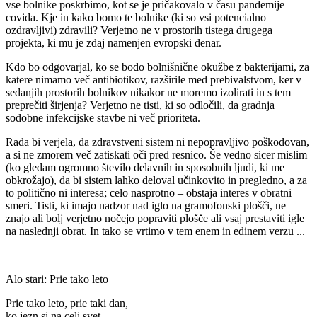
vse bolnike poskrbimo, kot se je pričakovalo v času pandemije
covida. Kje in kako bomo te bolnike (ki so vsi potencialno
ozdravljivi) zdravili? Verjetno ne v prostorih tistega drugega
projekta, ki mu je zdaj namenjen evropski denar.
Kdo bo odgovarjal, ko se bodo bolnišnične okužbe z bakterijami, za
katere nimamo več antibiotikov, razširile med prebivalstvom, ker v
sedanjih prostorih bolnikov nikakor ne moremo izolirati in s tem
preprečiti širjenja? Verjetno ne tisti, ki so odločili, da gradnja
sodobne infekcijske stavbe ni več prioriteta.
Rada bi verjela, da zdravstveni sistem ni nepopravljivo poškodovan,
a si ne zmorem več zatiskati oči pred resnico. Še vedno sicer mislim
(ko gledam ogromno število delavnih in sposobnih ljudi, ki me
obkrožajo), da bi sistem lahko deloval učinkovito in pregledno, a za
to politično ni interesa; celo nasprotno – obstaja interes v obratni
smeri. Tisti, ki imajo nadzor nad iglo na gramofonski plošči, ne
znajo ali bolj verjetno nočejo popraviti plošče ali vsaj prestaviti igle
na naslednji obrat. In tako se vrtimo v tem enem in edinem verzu ...
___________________
Alo stari: Prie tako leto
Prie tako leto, prie taki dan,
ko jezn si na celi svet.