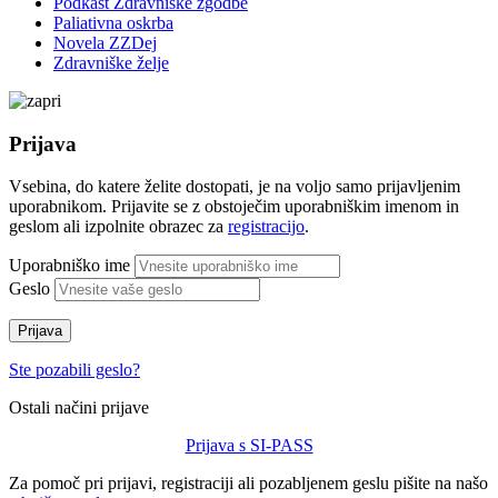
Podkast Zdravniške zgodbe
Paliativna oskrba
Novela ZZDej
Zdravniške želje
Prijava
Vsebina, do katere želite dostopati, je na voljo samo prijavljenim
uporabnikom. Prijavite se z obstoječim uporabniškim imenom in
geslom ali izpolnite obrazec za
registracijo
.
Uporabniško ime
Geslo
Prijava
Ste pozabili geslo?
Ostali načini prijave
Prijava s SI-PASS
Za pomoč pri prijavi, registraciji ali pozabljenem geslu pišite na našo