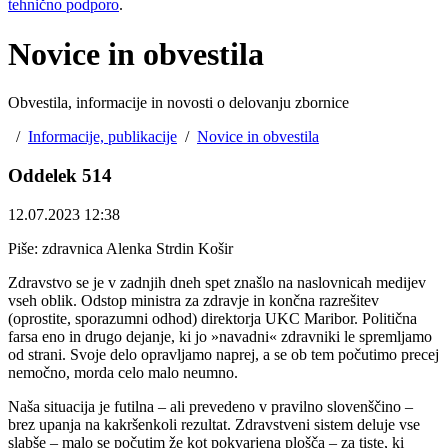
tehnično podporo
.
Novice in obvestila
Obvestila, informacije in novosti o delovanju zbornice
/
Informacije, publikacije
/
Novice in obvestila
Oddelek 514
12.07.2023 12:38
Piše: zdravnica Alenka Strdin Košir
Zdravstvo se je v zadnjih dneh spet znašlo na naslovnicah medijev
vseh oblik. Odstop ministra za zdravje in končna razrešitev
(oprostite, sporazumni odhod) direktorja UKC Maribor. Politična
farsa eno in drugo dejanje, ki jo »navadni« zdravniki le spremljamo
od strani. Svoje delo opravljamo naprej, a se ob tem počutimo precej
nemočno, morda celo malo neumno.
Naša situacija je futilna – ali prevedeno v pravilno slovenščino –
brez upanja na kakršenkoli rezultat. Zdravstveni sistem deluje vse
slabše – malo se počutim že kot pokvarjena plošča – za tiste, ki