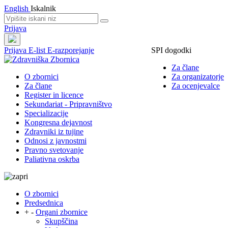
English
Iskalnik
Prijava
Prijava
E-list
E-razporejanje
SPI dogodki
Za člane
O zbornici
Za organizatorje
Za člane
Za ocenjevalce
Register in licence
Sekundariat - Pripravništvo
Specializacije
Kongresna dejavnost
Zdravniki iz tujine
Odnosi z javnostmi
Pravno svetovanje
Paliativna oskrba
O zbornici
Predsednica
+
-
Organi zbornice
Skupščina