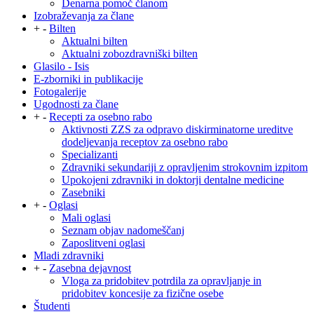
Denarna pomoč članom
Izobraževanja za člane
+
-
Bilten
Aktualni bilten
Aktualni zobozdravniški bilten
Glasilo - Isis
E-zborniki in publikacije
Fotogalerije
Ugodnosti za člane
+
-
Recepti za osebno rabo
Aktivnosti ZZS za odpravo diskirminatorne ureditve
dodeljevanja receptov za osebno rabo
Specializanti
Zdravniki sekundariji z opravljenim strokovnim izpitom
Upokojeni zdravniki in doktorji dentalne medicine
Zasebniki
+
-
Oglasi
Mali oglasi
Seznam objav nadomeščanj
Zaposlitveni oglasi
Mladi zdravniki
+
-
Zasebna dejavnost
Vloga za pridobitev potrdila za opravljanje in
pridobitev koncesije za fizične osebe
Študenti