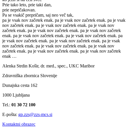
Prie tako leto, prie taki dan,
prie nepričakovan.
Pa se vsakič prepričam, saj neo več tak,
pa je vsak nov začetek enak. pa je vsak nov začetek enak. pa je vsak
nov začetek enak. pa je vsak nov začetek enak. pa je vsak nov
začetek enak. pa je vsak nov začetek enak. pa je vsak nov začetek
enak. pa je vsak nov začetek enak. pa je vsak nov začetek enak. pa
je vsak nov začetek enak. pa je vsak nov začetek enak. pa je vsak
nov začetek enak. pa je vsak nov začetek enak. pa je vsak nov
začetek enak. pa je vsak nov začetek enak. pa je vsak nov začetek
enak …
Alenka Strdin Košir, dr. med., spec., UKC Maribor
Zdravniška zbornica Slovenije
Dunajska cesta 162
1000 Ljubljana
Tel.:
01 30 72 100
E-pošta:
gp.zzs@zzs-mcs.si
Kontaktni obrazec