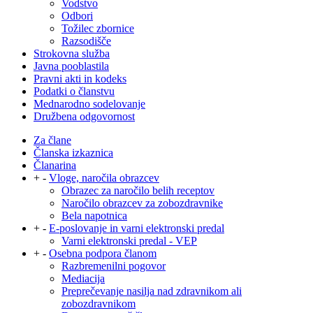
Vodstvo
Odbori
Tožilec zbornice
Razsodišče
Strokovna služba
Javna pooblastila
Pravni akti in kodeks
Podatki o članstvu
Mednarodno sodelovanje
Družbena odgovornost
Za člane
Članska izkaznica
Članarina
+
-
Vloge, naročila obrazcev
Obrazec za naročilo belih receptov
Naročilo obrazcev za zobozdravnike
Bela napotnica
+
-
E-poslovanje in varni elektronski predal
Varni elektronski predal - VEP
+
-
Osebna podpora članom
Razbremenilni pogovor
Mediacija
Preprečevanje nasilja nad zdravnikom ali
zobozdravnikom