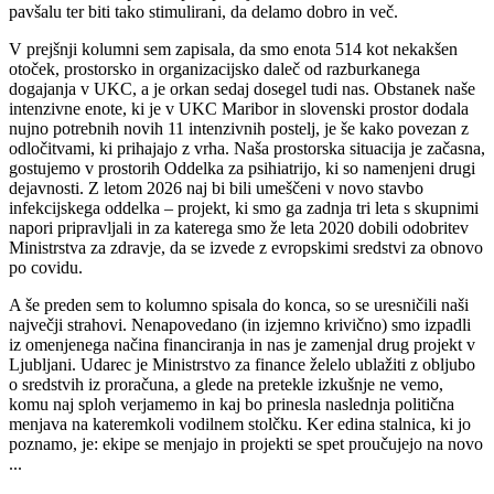
pavšalu ter biti tako stimulirani, da delamo dobro in več.
V prejšnji kolumni sem zapisala, da smo enota 514 kot nekakšen
otoček, prostorsko in organizacijsko daleč od razburkanega
dogajanja v UKC, a je orkan sedaj dosegel tudi nas. Obstanek naše
intenzivne enote, ki je v UKC Maribor in slovenski prostor dodala
nujno potrebnih novih 11 intenzivnih postelj, je še kako povezan z
odločitvami, ki prihajajo z vrha. Naša prostorska situacija je začasna,
gostujemo v prostorih Oddelka za psihiatrijo, ki so namenjeni drugi
dejavnosti. Z letom 2026 naj bi bili umeščeni v novo stavbo
infekcijskega oddelka – projekt, ki smo ga zadnja tri leta s skupnimi
napori pripravljali in za katerega smo že leta 2020 dobili odobritev
Ministrstva za zdravje, da se izvede z evropskimi sredstvi za obnovo
po covidu.
A še preden sem to kolumno spisala do konca, so se uresničili naši
največji strahovi. Nenapovedano (in izjemno krivično) smo izpadli
iz omenjenega načina financiranja in nas je zamenjal drug projekt v
Ljubljani. Udarec je Ministrstvo za finance želelo ublažiti z obljubo
o sredstvih iz proračuna, a glede na pretekle izkušnje ne vemo,
komu naj sploh verjamemo in kaj bo prinesla naslednja politična
menjava na kateremkoli vodilnem stolčku. Ker edina stalnica, ki jo
poznamo, je: ekipe se menjajo in projekti se spet proučujejo na novo
...