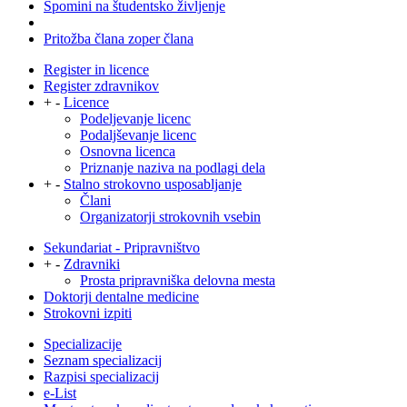
Spomini na študentsko življenje
Pritožba člana zoper člana
Register in licence
Register zdravnikov
+
-
Licence
Podeljevanje licenc
Podaljševanje licenc
Osnovna licenca
Priznanje naziva na podlagi dela
+
-
Stalno strokovno usposabljanje
Člani
Organizatorji strokovnih vsebin
Sekundariat - Pripravništvo
+
-
Zdravniki
Prosta pripravniška delovna mesta
Doktorji dentalne medicine
Strokovni izpiti
Specializacije
Seznam specializacij
Razpisi specializacij
e-List