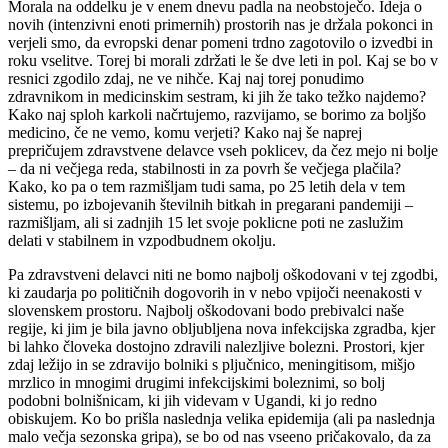
Morala na oddelku je v enem dnevu padla na neobstoječo. Ideja o
novih (intenzivni enoti primernih) prostorih nas je držala pokonci in
verjeli smo, da evropski denar pomeni trdno zagotovilo o izvedbi in
roku vselitve. Torej bi morali zdržati le še dve leti in pol. Kaj se bo v
resnici zgodilo zdaj, ne ve nihče. Kaj naj torej ponudimo
zdravnikom in medicinskim sestram, ki jih že tako težko najdemo?
Kako naj sploh karkoli načrtujemo, razvijamo, se borimo za boljšo
medicino, če ne vemo, komu verjeti? Kako naj še naprej
prepričujem zdravstvene delavce vseh poklicev, da čez mejo ni bolje
– da ni večjega reda, stabilnosti in za povrh še večjega plačila?
Kako, ko pa o tem razmišljam tudi sama, po 25 letih dela v tem
sistemu, po izbojevanih številnih bitkah in pregarani pandemiji –
razmišljam, ali si zadnjih 15 let svoje poklicne poti ne zaslužim
delati v stabilnem in vzpodbudnem okolju.
Pa zdravstveni delavci niti ne bomo najbolj oškodovani v tej zgodbi,
ki zaudarja po političnih dogovorih in v nebo vpijoči neenakosti v
slovenskem prostoru. Najbolj oškodovani bodo prebivalci naše
regije, ki jim je bila javno obljubljena nova infekcijska zgradba, kjer
bi lahko človeka dostojno zdravili nalezljive bolezni. Prostori, kjer
zdaj ležijo in se zdravijo bolniki s pljučnico, meningitisom, mišjo
mrzlico in mnogimi drugimi infekcijskimi boleznimi, so bolj
podobni bolnišnicam, ki jih videvam v Ugandi, ki jo redno
obiskujem. Ko bo prišla naslednja velika epidemija (ali pa naslednja
malo večja sezonska gripa), se bo od nas vseeno pričakovalo, da za