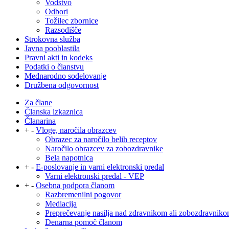
Vodstvo
Odbori
Tožilec zbornice
Razsodišče
Strokovna služba
Javna pooblastila
Pravni akti in kodeks
Podatki o članstvu
Mednarodno sodelovanje
Družbena odgovornost
Za člane
Članska izkaznica
Članarina
+
-
Vloge, naročila obrazcev
Obrazec za naročilo belih receptov
Naročilo obrazcev za zobozdravnike
Bela napotnica
+
-
E-poslovanje in varni elektronski predal
Varni elektronski predal - VEP
+
-
Osebna podpora članom
Razbremenilni pogovor
Mediacija
Preprečevanje nasilja nad zdravnikom ali zobozdravnik
Denarna pomoč članom