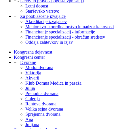
+
-
Delovno pravo - pogosta vprašanja
Letni dopust
Starševsko varstvo
+
-
Za pooblaščene izvajalce
Akreditacije izvajalcev
Mentorstvo, koordinatorstvo in nadzor kakovosti
Financiranje specializacij - informacije
Financiranje specializacij - obračun sredstev
Oddaja zahtevkov in izjav
Kongresna dejavnost
Kongresni center
+
-
Dvorane
Modra dvorana
Viktorija
Akvarij
Klub Domus Medica in pasaža
Julija
Prehodna dvorana
Galerija
Rantova dvorana
Velika sejna dvorana
Sprejemna dvorana
Ana
Julijana