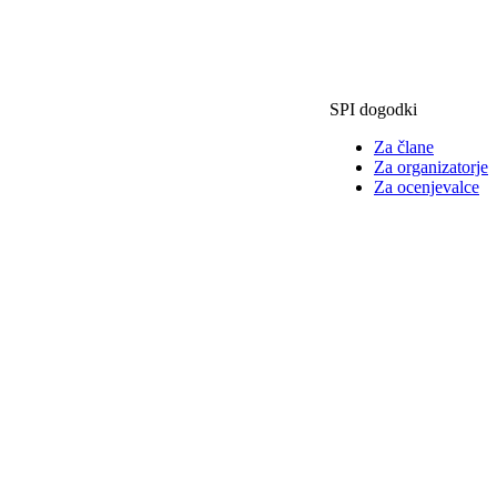
SPI dogodki
Za člane
Za organizatorje
Za ocenjevalce