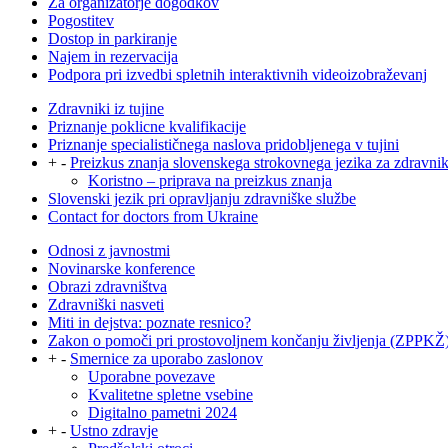
Za organizatorje dogodkov
Pogostitev
Dostop in parkiranje
Najem in rezervacija
Podpora pri izvedbi spletnih interaktivnih videoizobraževanj
Zdravniki iz tujine
Priznanje poklicne kvalifikacije
Priznanje specialističnega naslova pridobljenega v tujini
+
-
Preizkus znanja slovenskega strokovnega jezika za zdravni
Koristno – priprava na preizkus znanja
Slovenski jezik pri opravljanju zdravniške službe
Contact for doctors from Ukraine
Odnosi z javnostmi
Novinarske konference
Obrazi zdravništva
Zdravniški nasveti
Miti in dejstva: poznate resnico?
Zakon o pomoči pri prostovoljnem končanju življenja (ZPPKŽ
+
-
Smernice za uporabo zaslonov
Uporabne povezave
Kvalitetne spletne vsebine
Digitalno pametni 2024
+
-
Ustno zdravje