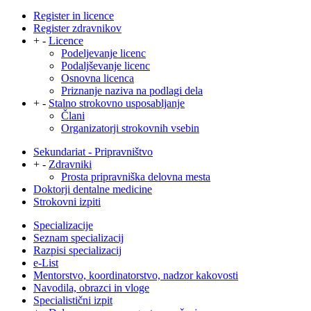
Register in licence
Register zdravnikov
+
-
Licence
Podeljevanje licenc
Podaljševanje licenc
Osnovna licenca
Priznanje naziva na podlagi dela
+
-
Stalno strokovno usposabljanje
Člani
Organizatorji strokovnih vsebin
Sekundariat - Pripravništvo
+
-
Zdravniki
Prosta pripravniška delovna mesta
Doktorji dentalne medicine
Strokovni izpiti
Specializacije
Seznam specializacij
Razpisi specializacij
e-List
Mentorstvo, koordinatorstvo, nadzor kakovosti
Navodila, obrazci in vloge
Specialistični izpit