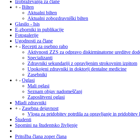
Izobraževanja za člane
+
-
Bilten
Aktualni bilten
Aktualni zobozdravniški bilten
Glasilo - Isis
E-zborniki in publikacije
Fotogalerije
Ugodnosti za člane
+
-
Recepti za osebno rabo
Aktivnosti ZZS za odpravo diskirminatorne ureditve dod
Specializanti
Zdravniki sekundariji z opravljenim strokovnim izpitom
Upokojeni zdravniki in doktorji dentalne medicine
Zasebniki
+
-
Oglasi
Mali oglasi
Seznam objav nadomeščanj
Zaposlitveni oglasi
Mladi zdravniki
+
-
Zasebna dejavnost
Vloga za pridobitev potrdila za opravljanje in pridobitev 
Študenti
Spomini na študentsko življenje
Pritožba člana zoper člana