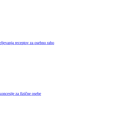
eljevanja receptov za osebno rabo
koncesije za fizične osebe