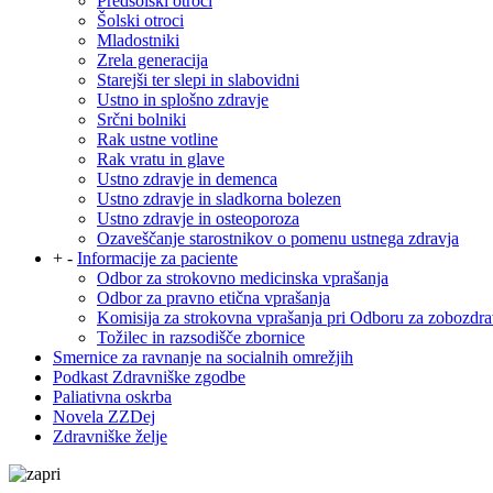
Predšolski otroci
Šolski otroci
Mladostniki
Zrela generacija
Starejši ter slepi in slabovidni
Ustno in splošno zdravje
Srčni bolniki
Rak ustne votline
Rak vratu in glave
Ustno zdravje in demenca
Ustno zdravje in sladkorna bolezen
Ustno zdravje in osteoporoza
Ozaveščanje starostnikov o pomenu ustnega zdravja
+
-
Informacije za paciente
Odbor za strokovno medicinska vprašanja
Odbor za pravno etična vprašanja
Komisija za strokovna vprašanja pri Odboru za zobozdra
Tožilec in razsodišče zbornice
Smernice za ravnanje na socialnih omrežjih
Podkast Zdravniške zgodbe
Paliativna oskrba
Novela ZZDej
Zdravniške želje