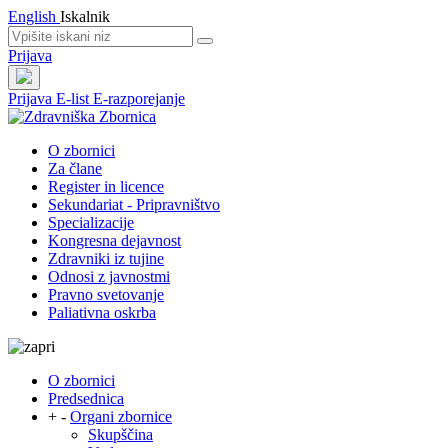
English
Iskalnik
Prijava
Prijava
E-list
E-razporejanje
O zbornici
Za člane
Register in licence
Sekundariat - Pripravništvo
Specializacije
Kongresna dejavnost
Zdravniki iz tujine
Odnosi z javnostmi
Pravno svetovanje
Paliativna oskrba
O zbornici
Predsednica
+
-
Organi zbornice
Skupščina