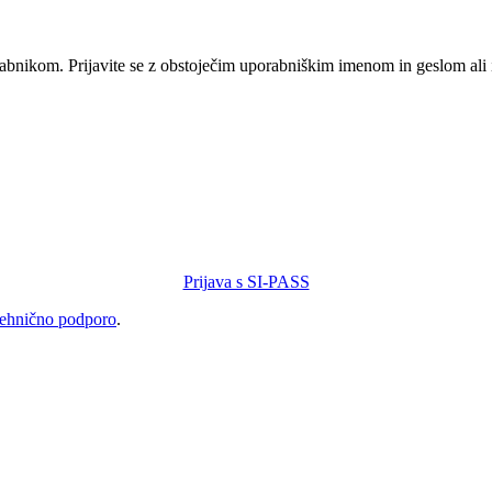
orabnikom. Prijavite se z obstoječim uporabniškim imenom in geslom ali
Prijava s SI-PASS
tehnično podporo
.