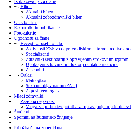
Izobraževanja za člane
+
-
Bilten
Aktualni bilten
Aktualni zobozdravniški bilten
Glasilo - Isis
E-zborniki in publikacije
Fotogalerije
Ugodnosti za člane
+
-
Recepti za osebno rabo
Aktivnosti ZZS za odpravo diskirminatorne ureditve dod
Specializanti
Zdravniki sekundariji z opravljenim strokovnim izpitom
Upokojeni zdravniki in doktorji dentalne medicine
Zasebniki
+
-
Oglasi
Mali oglasi
Seznam objav nadomeščanj
Zaposlitveni oglasi
Mladi zdravniki
+
-
Zasebna dejavnost
Vloga za pridobitev potrdila za opravljanje in pridobitev 
Študenti
Spomini na študentsko življenje
Pritožba člana zoper člana