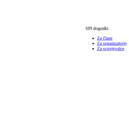
SPI dogodki
Za člane
Za organizatorje
Za ocenjevalce