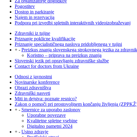
Za organizatorje dogodkov
Pogostitev
Dostop in parkiranje
Najem in rezervacija
Podpora pri izvedbi spletnih interaktivnih videoizobraževanj
Zdravniki iz tujine
Priznanje poklicne kvalifikacije
Priznanje specialističnega naslova pridobljenega v tujini
+
-
Preizkus znanja slovenskega strokovnega jezika za zdravni
Koristno – priprava na preizkus znanja
Slovenski jezik pri opravljanju zdravniške službe
Contact for doctors from Ukraine
Odnosi z javnostmi
Novinarske konference
Obrazi zdravništva
Zdravniški nasveti
Miti in dejstva: poznate resnico?
Zakon o pomoči pri prostovoljnem končanju življenja (ZPPKŽ
+
-
Smernice za uporabo zaslonov
Uporabne povezave
Kvalitetne spletne vsebine
Digitalno pametni 2024
+
-
Ustno zdravje