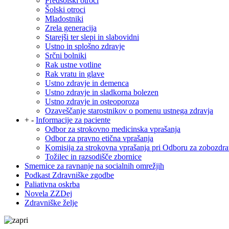
Predšolski otroci
Šolski otroci
Mladostniki
Zrela generacija
Starejši ter slepi in slabovidni
Ustno in splošno zdravje
Srčni bolniki
Rak ustne votline
Rak vratu in glave
Ustno zdravje in demenca
Ustno zdravje in sladkorna bolezen
Ustno zdravje in osteoporoza
Ozaveščanje starostnikov o pomenu ustnega zdravja
+
-
Informacije za paciente
Odbor za strokovno medicinska vprašanja
Odbor za pravno etična vprašanja
Komisija za strokovna vprašanja pri Odboru za zobozdra
Tožilec in razsodišče zbornice
Smernice za ravnanje na socialnih omrežjih
Podkast Zdravniške zgodbe
Paliativna oskrba
Novela ZZDej
Zdravniške želje