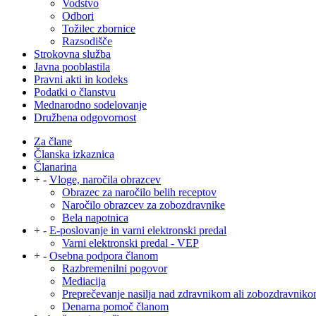
Vodstvo
Odbori
Tožilec zbornice
Razsodišče
Strokovna služba
Javna pooblastila
Pravni akti in kodeks
Podatki o članstvu
Mednarodno sodelovanje
Družbena odgovornost
Za člane
Članska izkaznica
Članarina
+
-
Vloge, naročila obrazcev
Obrazec za naročilo belih receptov
Naročilo obrazcev za zobozdravnike
Bela napotnica
+
-
E-poslovanje in varni elektronski predal
Varni elektronski predal - VEP
+
-
Osebna podpora članom
Razbremenilni pogovor
Mediacija
Preprečevanje nasilja nad zdravnikom ali zobozdravnik
Denarna pomoč članom