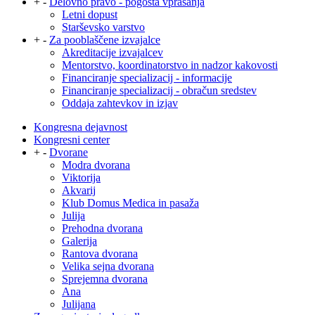
+
-
Delovno pravo - pogosta vprašanja
Letni dopust
Starševsko varstvo
+
-
Za pooblaščene izvajalce
Akreditacije izvajalcev
Mentorstvo, koordinatorstvo in nadzor kakovosti
Financiranje specializacij - informacije
Financiranje specializacij - obračun sredstev
Oddaja zahtevkov in izjav
Kongresna dejavnost
Kongresni center
+
-
Dvorane
Modra dvorana
Viktorija
Akvarij
Klub Domus Medica in pasaža
Julija
Prehodna dvorana
Galerija
Rantova dvorana
Velika sejna dvorana
Sprejemna dvorana
Ana
Julijana