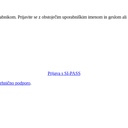
orabnikom. Prijavite se z obstoječim uporabniškim imenom in geslom ali
Prijava s SI-PASS
tehnično podporo
.