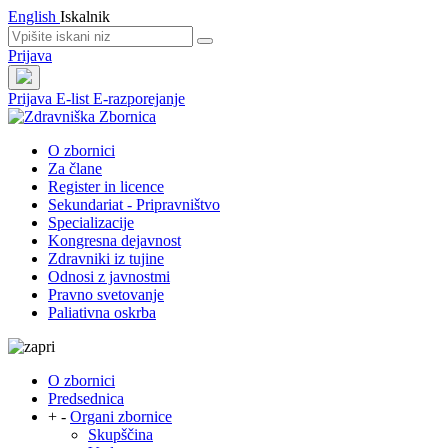
English
Iskalnik
Prijava
Prijava
E-list
E-razporejanje
O zbornici
Za člane
Register in licence
Sekundariat - Pripravništvo
Specializacije
Kongresna dejavnost
Zdravniki iz tujine
Odnosi z javnostmi
Pravno svetovanje
Paliativna oskrba
O zbornici
Predsednica
+
-
Organi zbornice
Skupščina