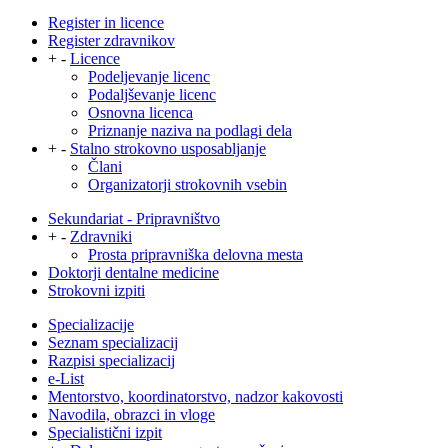
Register in licence
Register zdravnikov
+
-
Licence
Podeljevanje licenc
Podaljševanje licenc
Osnovna licenca
Priznanje naziva na podlagi dela
+
-
Stalno strokovno usposabljanje
Člani
Organizatorji strokovnih vsebin
Sekundariat - Pripravništvo
+
-
Zdravniki
Prosta pripravniška delovna mesta
Doktorji dentalne medicine
Strokovni izpiti
Specializacije
Seznam specializacij
Razpisi specializacij
e-List
Mentorstvo, koordinatorstvo, nadzor kakovosti
Navodila, obrazci in vloge
Specialistični izpit