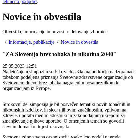
tehnično podporo
.
Novice in obvestila
Obvestila, informacije in novosti o delovanju zbornice
/
Informacije, publikacije
/
Novice in obvestila
''ZA Slovenijo brez tobaka in nikotina 2040''
25.05.2023 12:51
Na letošnjem simpoziju so bila za dosežke na področju nadzora nad
tobakom podeljena priznanja Svetovne zdravstvene organizacije ob
Svetovnem dnevu brez tobaka nagrajenim posameznikom in
organizacijam iz Evrope.
Strokovni del simpozija je bil posvečen tematiki novih tobačnih in
nikotinskih izdelkov, in sicer njihovim značilnostim, vplivom na
zdravje, uporabi med mladostniki in zakonodajnim ukrepom za
zmanjševanje njihove uporabe. O omenjenih temah so govorili
številni domači in tuji strokovnjaki.
Svetovna zdravstvena organizacija vsako leto podeli nagrade