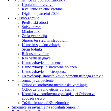
+
-
Smernice za uporabo zaslonov
Uporabne povezave
Kvalitetne spletne vsebine
Digitalno pametni 2024
+
-
Ustno zdravje
Predšolski otroci
Šolski otroci
Mladostniki
Zrela generacija
Starejši ter slepi in slabovidni
Ustno in splošno zdravje
Srčni bolniki
Rak ustne votline
Rak vratu in glave
Ustno zdravje in demenca
Ustno zdravje in sladkorna bolezen
Ustno zdravje in osteoporoza
Ozaveščanje starostnikov o pomenu ustnega zdravja
+
-
Informacije za paciente
Odbor za strokovno medicinska vprašanja
Odbor za pravno etična vprašanja
Komisija za strokovna vprašanja pri Odboru za
zobozdravstvo
Tožilec in razsodišče zbornice
Smernice za ravnanje na socialnih omrežjih