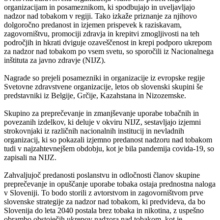
organizacijam in posameznikom, ki spodbujajo in uveljavljajo
nadzor nad tobakom v regiji. Tako izkaže priznanje za njihovo
dolgoročno predanost in izjemen prispevek k raziskavam,
zagovorništvu, promociji zdravja in krepitvi zmogljivosti na teh
področjih in hkrati dviguje ozaveščenost in krepi podporo ukrepom
za nadzor nad tobakom po vsem svetu, so sporočili iz Nacionalnega
inštituta za javno zdravje (NIJZ).
Nagrade so prejeli posamezniki in organizacije iz evropske regije
Svetovne zdravstvene organizacije, letos ob slovenski skupini še
predstavniki iz Belgije, Grčije, Kazahstana in Nizozemske.
Skupino za preprečevanje in zmanjševanje uporabe tobačnih in
povezanih izdelkov, ki deluje v okviru NIJZ, sestavljajo izjemni
strokovnjaki iz različnih nacionalnih institucij in nevladnih
organizacij, ki so pokazali izjemno predanost nadzoru nad tobakom
tudi v najzahtevnejšem obdobju, kot je bila pandemija covida-19, so
zapisali na NIJZ.
Zahvaljujoč predanosti poslanstvu in odločnosti članov skupine
preprečevanje in opuščanje uporabe tobaka ostaja prednostna naloga
v Sloveniji. To bodo storili z avtorstvom in zagovorništvom prve
slovenske strategije za nadzor nad tobakom, ki predvideva, da bo
Slovenija do leta 2040 postala brez tobaka in nikotina, z uspešno
obrambo obstoječih ukrepov nadzora nad tobakom, kot je