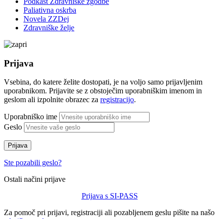
Podkast Zdravniške zgodbe
Paliativna oskrba
Novela ZZDej
Zdravniške želje
Prijava
Vsebina, do katere želite dostopati, je na voljo samo prijavljenim
uporabnikom. Prijavite se z obstoječim uporabniškim imenom in
geslom ali izpolnite obrazec za
registracijo
.
Uporabniško ime
Geslo
Prijava
Ste pozabili geslo?
Ostali načini prijave
Prijava s SI-PASS
Za pomoč pri prijavi, registraciji ali pozabljenem geslu pišite na našo