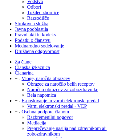
Vodstvo
Odbori
Tožilec zbornice
Razsodišče
Strokovna služba
Javna pooblastila
Pravni akti in kodeks
Podatki o članstvu
Mednarodno sodelovanje
Družbena odgovornost
Za člane
Članska izkaznica
Članarina
+
-
Vloge, naročila obrazcev
Obrazec za naročilo belih receptov
Naročilo obrazcev za zobozdravnike
Bela napotnica
+
-
E-poslovanje in varni elektronski predal
Varni elektronski predal - VEP
+
-
Osebna podpora članom
Razbremenilni pogovor
Mediacija
Preprečevanje nasilja nad zdravnikom ali
zobozdravnikom