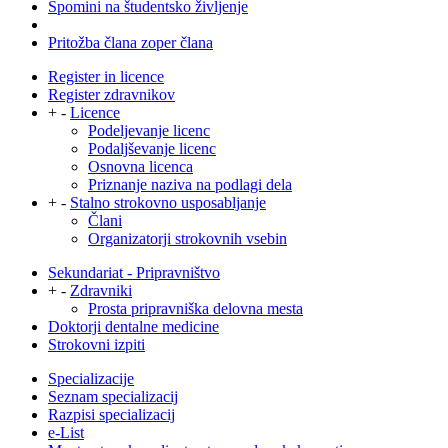
Spomini na študentsko življenje
Pritožba člana zoper člana
Register in licence
Register zdravnikov
+
-
Licence
Podeljevanje licenc
Podaljševanje licenc
Osnovna licenca
Priznanje naziva na podlagi dela
+
-
Stalno strokovno usposabljanje
Člani
Organizatorji strokovnih vsebin
Sekundariat - Pripravništvo
+
-
Zdravniki
Prosta pripravniška delovna mesta
Doktorji dentalne medicine
Strokovni izpiti
Specializacije
Seznam specializacij
Razpisi specializacij
e-List