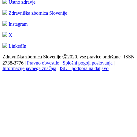
Ustno zdravje
Zdravniška zbornica Slovenije
Instagram
X
LinkedIn
Zdravniška zbornica Slovenije Ⓒ2020, vse pravice pridržane | ISSN
2738-3776 |
Pravno obvestilo
|
Splošni pogoji poslovanja
|
Informacije javnega značaja
|
ISL – podpora na daljavo