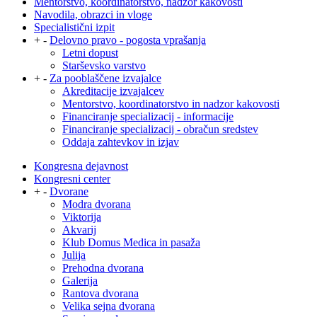
Mentorstvo, koordinatorstvo, nadzor kakovosti
Navodila, obrazci in vloge
Specialistični izpit
+
-
Delovno pravo - pogosta vprašanja
Letni dopust
Starševsko varstvo
+
-
Za pooblaščene izvajalce
Akreditacije izvajalcev
Mentorstvo, koordinatorstvo in nadzor kakovosti
Financiranje specializacij - informacije
Financiranje specializacij - obračun sredstev
Oddaja zahtevkov in izjav
Kongresna dejavnost
Kongresni center
+
-
Dvorane
Modra dvorana
Viktorija
Akvarij
Klub Domus Medica in pasaža
Julija
Prehodna dvorana
Galerija
Rantova dvorana
Velika sejna dvorana