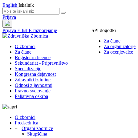
English
Iskalnik
Prijava
Prijava
E-list
E-razporejanje
SPI dogodki
Za člane
O zbornici
Za organizatorje
Za člane
Za ocenjevalce
Register in licence
Sekundariat - Pripravništvo
Specializacije
Kongresna dejavnost
Zdravniki iz tujine
Odnosi z javnostmi
Pravno svetovanje
Paliativna oskrba
O zbornici
Predsednica
+
-
Organi zbornice
Skupščina