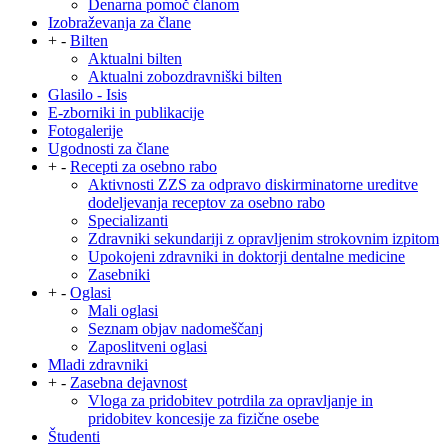
Denarna pomoč članom
Izobraževanja za člane
+
-
Bilten
Aktualni bilten
Aktualni zobozdravniški bilten
Glasilo - Isis
E-zborniki in publikacije
Fotogalerije
Ugodnosti za člane
+
-
Recepti za osebno rabo
Aktivnosti ZZS za odpravo diskirminatorne ureditve
dodeljevanja receptov za osebno rabo
Specializanti
Zdravniki sekundariji z opravljenim strokovnim izpitom
Upokojeni zdravniki in doktorji dentalne medicine
Zasebniki
+
-
Oglasi
Mali oglasi
Seznam objav nadomeščanj
Zaposlitveni oglasi
Mladi zdravniki
+
-
Zasebna dejavnost
Vloga za pridobitev potrdila za opravljanje in
pridobitev koncesije za fizične osebe
Študenti