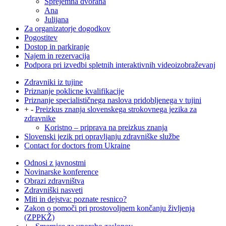
Sprejemna dvorana
Ana
Julijana
Za organizatorje dogodkov
Pogostitev
Dostop in parkiranje
Najem in rezervacija
Podpora pri izvedbi spletnih interaktivnih videoizobraževanj
Zdravniki iz tujine
Priznanje poklicne kvalifikacije
Priznanje specialističnega naslova pridobljenega v tujini
+
-
Preizkus znanja slovenskega strokovnega jezika za
zdravnike
Koristno – priprava na preizkus znanja
Slovenski jezik pri opravljanju zdravniške službe
Contact for doctors from Ukraine
Odnosi z javnostmi
Novinarske konference
Obrazi zdravništva
Zdravniški nasveti
Miti in dejstva: poznate resnico?
Zakon o pomoči pri prostovoljnem končanju življenja
(ZPPKŽ)