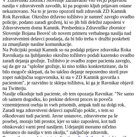
V Zdravniški zbornici Slovenije zaznavamo vso večjo pojavnost
nasilja v zdravstvenih zavodih, ki pa pogosto kljub prijavam ostane
nekaznovano. Na to je javno opozoril tudi zdravnik ZD Kamnik
Rok Ravnikar. Okrožno državno tožilstvo je namreč zavrglo ovadbo
policije, podano zaradi groženj, ki so jih bili deležni zaposleni v
Zdravstvenem domu Kamnik. Predsednica Zdravniške zbornice
Slovenije Bojana Beović ob novem primeru verbalnega nasilja nad
zdravstvenimi delavci poudarja,
da bi bilo treba v družbi poskrbeti
za zmanjšanje nasilne komunikacije.
Na Policijski postaji Kamnik so na podalgi prijave zdravnika Roka
Ravnikarja na ljubljansko okrožno tožilstvo podali kazensko ovadbo
zaradi dejanja grožnje. Tožilstvo je ovadbo zoper pacienta zavrglo,
saj da gre za "splošne grožnje, ki niso toliko konkretizirane, da bi
bilo mogoče sklepati, da bo takšno dejanje neposredno storil prav
zoper naključna sogovornika, ki sta v ZD Kamnik govorila s
pacientom", je razvidno iz sklepa tožilstva, ki ga je Ravnikar objavil
na Twitterju.
Nasilje oškoduje tudi paciente, ob tem opozarja Ravnikar. "Ne samo
ob samem dogodku, ko prekine delovni proces in poveča
vznemirjenost osebja in vseh prisotnih, ampak tudi na dolgi rok.
Zaradi tega zdravstveni delavci zapuščajo poklic, s tem so
oškodovani tudi pacienti. Javne ustanove, zdravstvene pa še
posebej, morajo biti prostor, kjer so tako zaposleni, kot tudi
obiskovalci varni pred nasiljem. Udejanjiti moramo ničelno
toleranco do nasilja v tem okolju," zaključuje zdravnik.