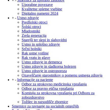
+
-
Smernice za uporabo zaslonov
Uporabne povezave
Kvalitetne spletne vsebine
Digitalno pametni 2024
+
-
Ustno zdravje
Predšolski otroci
Šolski otroci
Mladostniki
Zrela generacija
Starejši ter slepi in slabovidni
Ustno in splošno zdravje
Srčni bolniki
Rak ustne votline
Rak vratu in glave
Ustno zdravje in demenca
Ustno zdravje in sladkorna bolezen
Ustno zdravje in osteoporoza
Ozaveščanje starostnikov o pomenu ustnega zdravja
+
-
Informacije za paciente
Odbor za strokovno medicinska vprašanja
Odbor za pravno etična vprašanja
Komisija za strokovna vprašanja pri Odboru za
zobozdravstvo
Tožilec in razsodišče zbornice
Smernice za ravnanje na socialnih omrežjih