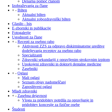
Denarna pomoč članom
Izobraževanja za člane
+
-
Bilten
Aktualni bilten
Aktualni zobozdravniški bilten
Glasilo - Isis
E-zborniki in publikacije
Fotogalerije
Ugodnosti za člane
+
-
Recepti za osebno rabo
Aktivnosti ZZS za odpravo diskirminatorne ureditve
dodeljevanja receptov za osebno rabo
Specializanti
Zdravniki sekundariji z opravljenim strokovnim izpitom
Upokojeni zdravniki in doktorji dentalne medicine
Zasebniki
+
-
Oglasi
Mali oglasi
Seznam objav nadomeščanj
Zaposlitveni oglasi
Mladi zdravniki
+
-
Zasebna dejavnost
Vloga za pridobitev potrdila za opravljanje in
pridobitev koncesije za fizične osebe
Študenti