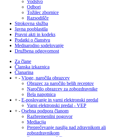
Vodstvo
Odbori
Tožilec zbornice
Razsodišče
Strokovna služba
Javna pooblastila
Pravni akti in kodeks
Podatki o članstvu
Mednarodno sodelovanje
Družbena odgovornost
Za člane
Članska izkaznica
Članarina
+
-
Vloge, naročila obrazcev
Obrazec za naročilo belih receptov
Naročilo obrazcev za zobozdravnike
Bela napotnica
+
-
E-poslovanje in varni elektronski predal
Varni elektronski predal - VEP
+
-
Osebna podpora članom
Razbremenilni pogovor
Mediacija
Preprečevanje nasilja nad zdravnikom ali
zobozdravnikom