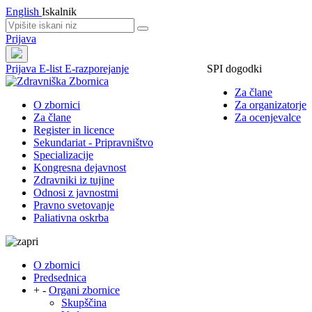
English
Iskalnik
Prijava
Prijava
E-list
E-razporejanje
SPI dogodki
Za člane
O zbornici
Za organizatorje
Za člane
Za ocenjevalce
Register in licence
Sekundariat - Pripravništvo
Specializacije
Kongresna dejavnost
Zdravniki iz tujine
Odnosi z javnostmi
Pravno svetovanje
Paliativna oskrba
O zbornici
Predsednica
+
-
Organi zbornice
Skupščina