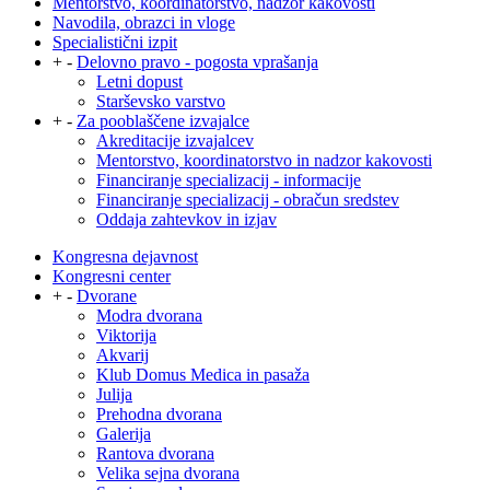
Mentorstvo, koordinatorstvo, nadzor kakovosti
Navodila, obrazci in vloge
Specialistični izpit
+
-
Delovno pravo - pogosta vprašanja
Letni dopust
Starševsko varstvo
+
-
Za pooblaščene izvajalce
Akreditacije izvajalcev
Mentorstvo, koordinatorstvo in nadzor kakovosti
Financiranje specializacij - informacije
Financiranje specializacij - obračun sredstev
Oddaja zahtevkov in izjav
Kongresna dejavnost
Kongresni center
+
-
Dvorane
Modra dvorana
Viktorija
Akvarij
Klub Domus Medica in pasaža
Julija
Prehodna dvorana
Galerija
Rantova dvorana
Velika sejna dvorana