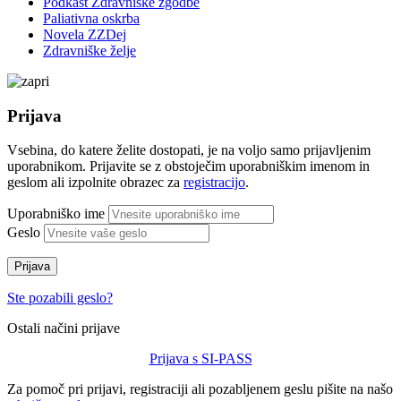
Podkast Zdravniške zgodbe
Paliativna oskrba
Novela ZZDej
Zdravniške želje
Prijava
Vsebina, do katere želite dostopati, je na voljo samo prijavljenim
uporabnikom. Prijavite se z obstoječim uporabniškim imenom in
geslom ali izpolnite obrazec za
registracijo
.
Uporabniško ime
Geslo
Prijava
Ste pozabili geslo?
Ostali načini prijave
Prijava s SI-PASS
Za pomoč pri prijavi, registraciji ali pozabljenem geslu pišite na našo