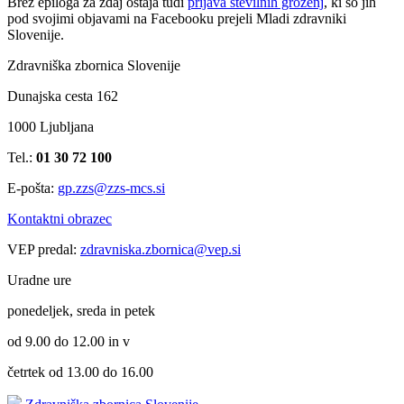
Brez epiloga za zdaj ostaja tudi
prijava številnih groženj
, ki so jih
pod svojimi objavami na Facebooku prejeli Mladi zdravniki
Slovenije.
Zdravniška zbornica Slovenije
Dunajska cesta 162
1000 Ljubljana
Tel.:
01 30 72 100
E-pošta:
gp.zzs@zzs-mcs.si
Kontaktni obrazec
VEP predal:
zdravniska.zbornica@vep.si
Uradne ure
ponedeljek, sreda in petek
od 9.00 do 12.00 in v
četrtek od 13.00 do 16.00