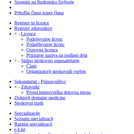
Spomini na študentsko življenje
Pritožba člana zoper člana
Register in licence
Register zdravnikov
+
-
Licence
Podeljevanje licenc
Podaljševanje licenc
Osnovna licenca
Priznanje naziva na podlagi dela
+
-
Stalno strokovno usposabljanje
Člani
Organizatorji strokovnih vsebin
Sekundariat - Pripravništvo
+
-
Zdravniki
Prosta pripravniška delovna mesta
Doktorji dentalne medicine
Strokovni izpiti
Specializacije
Seznam specializacij
Razpisi specializacij
e-List