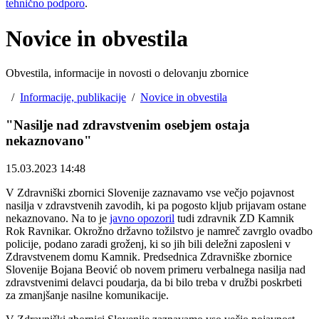
tehnično podporo
.
Novice in obvestila
Obvestila, informacije in novosti o delovanju zbornice
/
Informacije, publikacije
/
Novice in obvestila
"Nasilje nad zdravstvenim osebjem ostaja
nekaznovano"
15.03.2023 14:48
V Zdravniški zbornici Slovenije zaznavamo vse večjo pojavnost
nasilja v zdravstvenih zavodih, ki pa pogosto kljub prijavam ostane
nekaznovano. Na to je
javno opozoril
tudi zdravnik ZD Kamnik
Rok Ravnikar. Okrožno državno tožilstvo je namreč zavrglo ovadbo
policije, podano zaradi groženj, ki so jih bili deležni zaposleni v
Zdravstvenem domu Kamnik. P
redsednica Zdravniške zbornice
Slovenije Bojana Beović ob novem primeru verbalnega nasilja nad
zdravstvenimi delavci poudarja, da bi bilo treba v družbi poskrbeti
za zmanjšanje nasilne komunikacije.