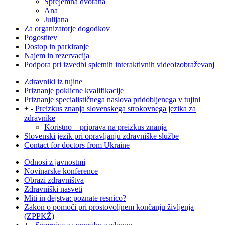
Sprejemna dvorana
Ana
Julijana
Za organizatorje dogodkov
Pogostitev
Dostop in parkiranje
Najem in rezervacija
Podpora pri izvedbi spletnih interaktivnih videoizobraževanj
Zdravniki iz tujine
Priznanje poklicne kvalifikacije
Priznanje specialističnega naslova pridobljenega v tujini
+
-
Preizkus znanja slovenskega strokovnega jezika za
zdravnike
Koristno – priprava na preizkus znanja
Slovenski jezik pri opravljanju zdravniške službe
Contact for doctors from Ukraine
Odnosi z javnostmi
Novinarske konference
Obrazi zdravništva
Zdravniški nasveti
Miti in dejstva: poznate resnico?
Zakon o pomoči pri prostovoljnem končanju življenja
(ZPPKŽ)