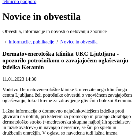
tehnično podporo
.
Novice in obvestila
Obvestila, informacije in novosti o delovanju zbornice
/
Informacije, publikacije
/
Novice in obvestila
Dermatovenerološka klinika UKC Ljubljana -
opozorilo potrošnikom o zavajajočem oglaševanju
izdelka Keramin
11.01.2023 14:30
Vodstvo Dermatovenerološke klinike Univerzitetnega kliničnega
centra Ljubljana želi potrošnike obvestiti o vnovičnem zavajajočem
oglaševanju, tokrat kreme za zdravljenje glivičnih bolezni Keramin.
Lažna informacija o domnevno najučinkovitejšem izdelku proti
glivicam na nohtih, pri katerem za promocijo in prodajo zlorabljajo
dermatološko stroko (»medresorska skupina najboljših specialistov
in raziskovalcev«) in navajajo neresnice, se širi po spletu in
družbenih omrežjih. V oglasu so navedena tudi lažna imena