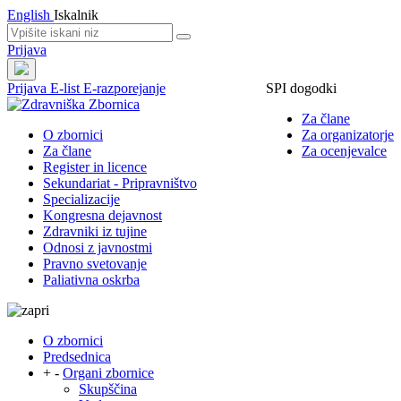
English
Iskalnik
Prijava
Prijava
E-list
E-razporejanje
SPI dogodki
Za člane
O zbornici
Za organizatorje
Za člane
Za ocenjevalce
Register in licence
Sekundariat - Pripravništvo
Specializacije
Kongresna dejavnost
Zdravniki iz tujine
Odnosi z javnostmi
Pravno svetovanje
Paliativna oskrba
O zbornici
Predsednica
+
-
Organi zbornice
Skupščina