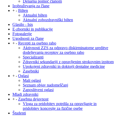
Denarna pomoč članom
Izobraževanja za člane
+
-
Bilten
Aktualni bilten
Aktualni zobozdravniški bilten
Glasilo - Isis
E-zborniki in publikacije
Fotogalerije
Ugodnosti za člane
+
-
Recepti za osebno rabo
Aktivnosti ZZS za odpravo diskirminatorne ureditve
dodeljevanja receptov za osebno rabo
Specializanti
Zdravniki sekundariji z opravljenim strokovnim izpitom
Upokojeni zdravniki in doktorji dentalne medicine
Zasebniki
+
-
Oglasi
Mali oglasi
Seznam objav nadomeščanj
Zaposlitveni oglasi
Mladi zdravniki
+
-
Zasebna dejavnost
Vloga za pridobitev potrdila za opravljanje in
pridobitev koncesije za fizične osebe
Študenti