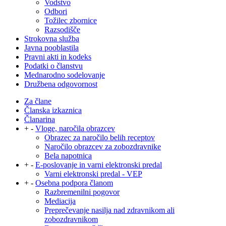
Vodstvo
Odbori
Tožilec zbornice
Razsodišče
Strokovna služba
Javna pooblastila
Pravni akti in kodeks
Podatki o članstvu
Mednarodno sodelovanje
Družbena odgovornost
Za člane
Članska izkaznica
Članarina
+
-
Vloge, naročila obrazcev
Obrazec za naročilo belih receptov
Naročilo obrazcev za zobozdravnike
Bela napotnica
+
-
E-poslovanje in varni elektronski predal
Varni elektronski predal - VEP
+
-
Osebna podpora članom
Razbremenilni pogovor
Mediacija
Preprečevanje nasilja nad zdravnikom ali
zobozdravnikom