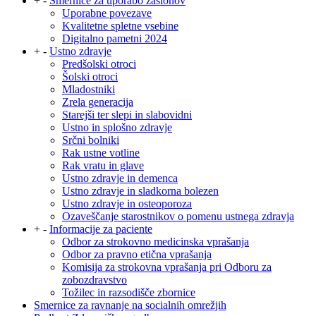
+
-
Smernice za uporabo zaslonov
Uporabne povezave
Kvalitetne spletne vsebine
Digitalno pametni 2024
+
-
Ustno zdravje
Predšolski otroci
Šolski otroci
Mladostniki
Zrela generacija
Starejši ter slepi in slabovidni
Ustno in splošno zdravje
Srčni bolniki
Rak ustne votline
Rak vratu in glave
Ustno zdravje in demenca
Ustno zdravje in sladkorna bolezen
Ustno zdravje in osteoporoza
Ozaveščanje starostnikov o pomenu ustnega zdravja
+
-
Informacije za paciente
Odbor za strokovno medicinska vprašanja
Odbor za pravno etična vprašanja
Komisija za strokovna vprašanja pri Odboru za
zobozdravstvo
Tožilec in razsodišče zbornice
Smernice za ravnanje na socialnih omrežjih