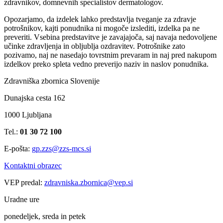
zdravnikov, domnevnih specialistov dermatologov.
Opozarjamo, da izdelek lahko predstavlja tveganje za zdravje
potrošnikov, kajti ponudnika ni mogoče izslediti, izdelka pa ne
preveriti. Vsebina predstavitve je zavajajoča, saj navaja nedovoljene
učinke zdravljenja in obljublja ozdravitev. Potrošnike zato
pozivamo, naj ne nasedajo tovrstnim prevaram in naj pred nakupom
izdelkov preko spleta vedno preverijo naziv in naslov ponudnika.
Zdravniška zbornica Slovenije
Dunajska cesta 162
1000 Ljubljana
Tel.:
01 30 72 100
E-pošta:
gp.zzs@zzs-mcs.si
Kontaktni obrazec
VEP predal:
zdravniska.zbornica@vep.si
Uradne ure
ponedeljek, sreda in petek