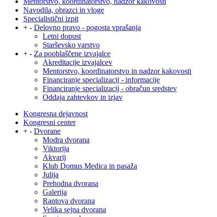
Mentorstvo, koordinatorstvo, nadzor kakovosti
Navodila, obrazci in vloge
Specialistični izpit
+
-
Delovno pravo - pogosta vprašanja
Letni dopust
Starševsko varstvo
+
-
Za pooblaščene izvajalce
Akreditacije izvajalcev
Mentorstvo, koordinatorstvo in nadzor kakovosti
Financiranje specializacij - informacije
Financiranje specializacij - obračun sredstev
Oddaja zahtevkov in izjav
Kongresna dejavnost
Kongresni center
+
-
Dvorane
Modra dvorana
Viktorija
Akvarij
Klub Domus Medica in pasaža
Julija
Prehodna dvorana
Galerija
Rantova dvorana
Velika sejna dvorana