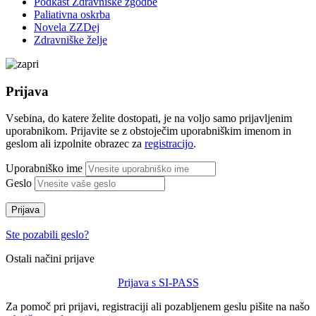
Podkast Zdravniške zgodbe
Paliativna oskrba
Novela ZZDej
Zdravniške želje
Prijava
Vsebina, do katere želite dostopati, je na voljo samo prijavljenim
uporabnikom. Prijavite se z obstoječim uporabniškim imenom in
geslom ali izpolnite obrazec za
registracijo
.
Uporabniško ime
Geslo
Prijava
Ste pozabili geslo?
Ostali načini prijave
Prijava s SI-PASS
Za pomoč pri prijavi, registraciji ali pozabljenem geslu pišite na našo