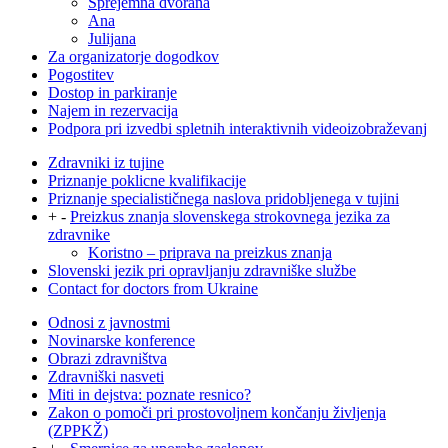
Sprejemna dvorana
Ana
Julijana
Za organizatorje dogodkov
Pogostitev
Dostop in parkiranje
Najem in rezervacija
Podpora pri izvedbi spletnih interaktivnih videoizobraževanj
Zdravniki iz tujine
Priznanje poklicne kvalifikacije
Priznanje specialističnega naslova pridobljenega v tujini
+
-
Preizkus znanja slovenskega strokovnega jezika za
zdravnike
Koristno – priprava na preizkus znanja
Slovenski jezik pri opravljanju zdravniške službe
Contact for doctors from Ukraine
Odnosi z javnostmi
Novinarske konference
Obrazi zdravništva
Zdravniški nasveti
Miti in dejstva: poznate resnico?
Zakon o pomoči pri prostovoljnem končanju življenja
(ZPPKŽ)