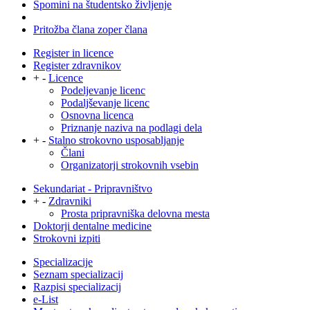
Spomini na študentsko življenje
Pritožba člana zoper člana
Register in licence
Register zdravnikov
+
-
Licence
Podeljevanje licenc
Podaljševanje licenc
Osnovna licenca
Priznanje naziva na podlagi dela
+
-
Stalno strokovno usposabljanje
Člani
Organizatorji strokovnih vsebin
Sekundariat - Pripravništvo
+
-
Zdravniki
Prosta pripravniška delovna mesta
Doktorji dentalne medicine
Strokovni izpiti
Specializacije
Seznam specializacij
Razpisi specializacij
e-List