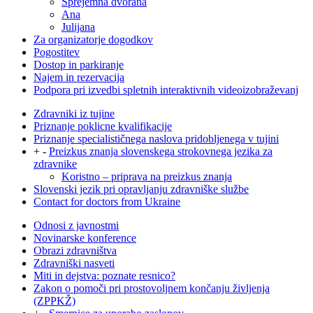
Sprejemna dvorana
Ana
Julijana
Za organizatorje dogodkov
Pogostitev
Dostop in parkiranje
Najem in rezervacija
Podpora pri izvedbi spletnih interaktivnih videoizobraževanj
Zdravniki iz tujine
Priznanje poklicne kvalifikacije
Priznanje specialističnega naslova pridobljenega v tujini
+
-
Preizkus znanja slovenskega strokovnega jezika za
zdravnike
Koristno – priprava na preizkus znanja
Slovenski jezik pri opravljanju zdravniške službe
Contact for doctors from Ukraine
Odnosi z javnostmi
Novinarske konference
Obrazi zdravništva
Zdravniški nasveti
Miti in dejstva: poznate resnico?
Zakon o pomoči pri prostovoljnem končanju življenja
(ZPPKŽ)