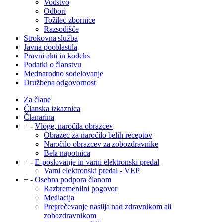
Vodstvo
Odbori
Tožilec zbornice
Razsodišče
Strokovna služba
Javna pooblastila
Pravni akti in kodeks
Podatki o članstvu
Mednarodno sodelovanje
Družbena odgovornost
Za člane
Članska izkaznica
Članarina
+
-
Vloge, naročila obrazcev
Obrazec za naročilo belih receptov
Naročilo obrazcev za zobozdravnike
Bela napotnica
+
-
E-poslovanje in varni elektronski predal
Varni elektronski predal - VEP
+
-
Osebna podpora članom
Razbremenilni pogovor
Mediacija
Preprečevanje nasilja nad zdravnikom ali
zobozdravnikom