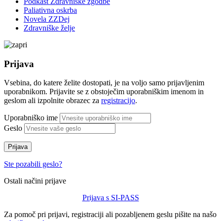
Podkast Zdravniške zgodbe
Paliativna oskrba
Novela ZZDej
Zdravniške želje
Prijava
Vsebina, do katere želite dostopati, je na voljo samo prijavljenim
uporabnikom. Prijavite se z obstoječim uporabniškim imenom in
geslom ali izpolnite obrazec za
registracijo
.
Uporabniško ime
Geslo
Prijava
Ste pozabili geslo?
Ostali načini prijave
Prijava s SI-PASS
Za pomoč pri prijavi, registraciji ali pozabljenem geslu pišite na našo