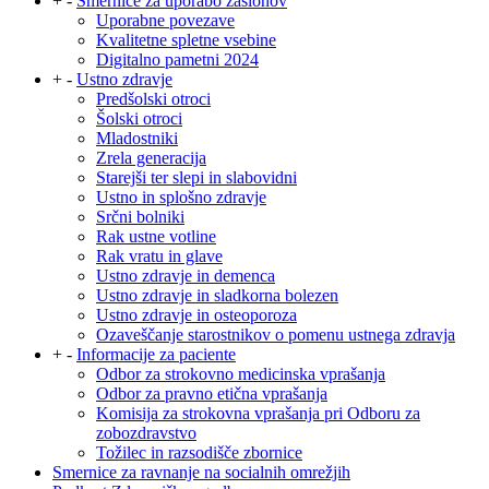
+
-
Smernice za uporabo zaslonov
Uporabne povezave
Kvalitetne spletne vsebine
Digitalno pametni 2024
+
-
Ustno zdravje
Predšolski otroci
Šolski otroci
Mladostniki
Zrela generacija
Starejši ter slepi in slabovidni
Ustno in splošno zdravje
Srčni bolniki
Rak ustne votline
Rak vratu in glave
Ustno zdravje in demenca
Ustno zdravje in sladkorna bolezen
Ustno zdravje in osteoporoza
Ozaveščanje starostnikov o pomenu ustnega zdravja
+
-
Informacije za paciente
Odbor za strokovno medicinska vprašanja
Odbor za pravno etična vprašanja
Komisija za strokovna vprašanja pri Odboru za
zobozdravstvo
Tožilec in razsodišče zbornice
Smernice za ravnanje na socialnih omrežjih