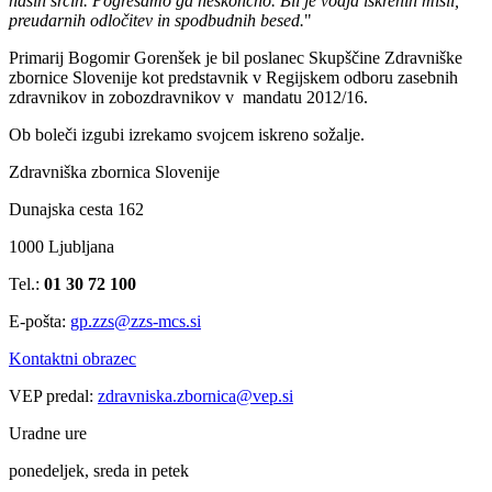
naših srcih. Pogrešamo ga neskončno. Bil je vodja iskrenih misli,
preudarnih odločitev in spodbudnih besed.
"
Primarij Bogomir Gorenšek je bil poslanec Skupščine Zdravniške
zbornice Slovenije kot predstavnik v Regijskem odboru zasebnih
zdravnikov in zobozdravnikov v mandatu 2012/16.
Ob boleči izgubi izrekamo svojcem iskreno sožalje.
Zdravniška zbornica Slovenije
Dunajska cesta 162
1000 Ljubljana
Tel.:
01 30 72 100
E-pošta:
gp.zzs@zzs-mcs.si
Kontaktni obrazec
VEP predal:
zdravniska.zbornica@vep.si
Uradne ure
ponedeljek, sreda in petek