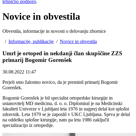
tehnično podporo
.
Novice in obvestila
Obvestila, informacije in novosti o delovanju zbornice
/
Informacije, publikacije
/
Novice in obvestila
Umrl je ortoped in nekdanji član skupščine ZZS
primarij Bogomir Gorenšek
30.08.2022 11:47
Prejeli smo žalostno novico, da je preminil primarij Bogomir
Gorenšek.
Bogomir Gorenšek je bil specialist ortopedske kirurgije in
ustanovitelj MD medicina, d. o. o. Diplomiral je na Medicinski
fakulteti Univerze v Ljubljani leta 1976 in najprej delal kot splošni
zdravnik. Leta 1979 se je zaposlil v UKC Ljubljana. Sprva je delal
na oddelku splošne kirurgije, nato pa leta 1986 zaključil
specializacijo iz ortopedije.