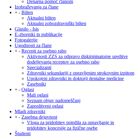
Denarna pomoč članom
Izobraževanja za člane
+
-
Bilten
Aktualni bilten
Aktualni zobozdravniški bilten
Glasilo - Isis
E-zborniki in publikacije
Fotogalerije
Ugodnosti za člane
+
-
Recepti za osebno rabo
Aktivnosti ZZS za odpravo diskirminatorne ureditve
dodeljevanja receptov za osebno rabo
Specializanti
Zdravniki sekundariji z opravljenim strokovnim izpitom
Upokojeni zdravniki in doktorji dentalne medicine
Zasebniki
+
-
Oglasi
Mali oglasi
Seznam objav nadomeščanj
Zaposlitveni oglasi
Mladi zdravniki
+
-
Zasebna dejavnost
Vloga za pridobitev potrdila za opravljanje in
pridobitev koncesije za fizične osebe
Študenti