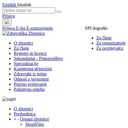
English
Iskalnik
Prijava
Prijava
E-list
E-razporejanje
SPI dogodki
Za člane
O zbornici
Za organizatorje
Za člane
Za ocenjevalce
Register in licence
Sekundariat - Pripravništvo
Specializacije
Kongresna dejavnost
Zdravniki iz tujine
Odnosi z javnostmi
Pravno svetovanje
Paliativna oskrba
O zbornici
Predsednica
+
-
Organi zbornice
Skupščina