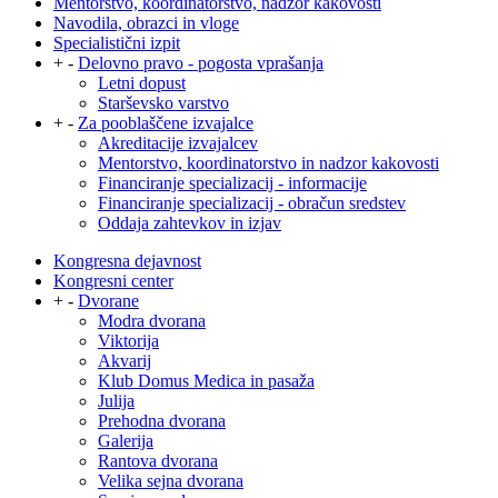
Mentorstvo, koordinatorstvo, nadzor kakovosti
Navodila, obrazci in vloge
Specialistični izpit
+
-
Delovno pravo - pogosta vprašanja
Letni dopust
Starševsko varstvo
+
-
Za pooblaščene izvajalce
Akreditacije izvajalcev
Mentorstvo, koordinatorstvo in nadzor kakovosti
Financiranje specializacij - informacije
Financiranje specializacij - obračun sredstev
Oddaja zahtevkov in izjav
Kongresna dejavnost
Kongresni center
+
-
Dvorane
Modra dvorana
Viktorija
Akvarij
Klub Domus Medica in pasaža
Julija
Prehodna dvorana
Galerija
Rantova dvorana
Velika sejna dvorana