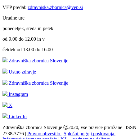
VEP predal:
zdravniska.zbornica@vep.si
Uradne ure
ponedeljek, sreda in petek
od 9.00 do 12.00 in v
četrtek od 13.00 do 16.00
Zdravniška zbornica Slovenije
Ustno zdravje
Zdravniška zbornica Slovenije
Instagram
X
LinkedIn
Zdravniška zbornica Slovenije Ⓒ2020, vse pravice pridržane | ISSN
2738-3776 |
Pravno obvestilo
|
Splošni pogoji poslovanja
|