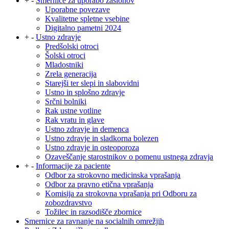
+
-
Smernice za uporabo zaslonov
Uporabne povezave
Kvalitetne spletne vsebine
Digitalno pametni 2024
+
-
Ustno zdravje
Predšolski otroci
Šolski otroci
Mladostniki
Zrela generacija
Starejši ter slepi in slabovidni
Ustno in splošno zdravje
Srčni bolniki
Rak ustne votline
Rak vratu in glave
Ustno zdravje in demenca
Ustno zdravje in sladkorna bolezen
Ustno zdravje in osteoporoza
Ozaveščanje starostnikov o pomenu ustnega zdravja
+
-
Informacije za paciente
Odbor za strokovno medicinska vprašanja
Odbor za pravno etična vprašanja
Komisija za strokovna vprašanja pri Odboru za
zobozdravstvo
Tožilec in razsodišče zbornice
Smernice za ravnanje na socialnih omrežjih