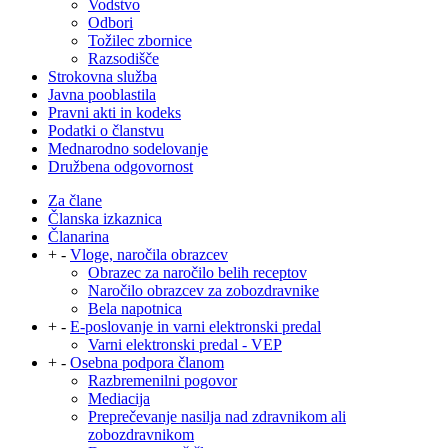
Vodstvo
Odbori
Tožilec zbornice
Razsodišče
Strokovna služba
Javna pooblastila
Pravni akti in kodeks
Podatki o članstvu
Mednarodno sodelovanje
Družbena odgovornost
Za člane
Članska izkaznica
Članarina
+
-
Vloge, naročila obrazcev
Obrazec za naročilo belih receptov
Naročilo obrazcev za zobozdravnike
Bela napotnica
+
-
E-poslovanje in varni elektronski predal
Varni elektronski predal - VEP
+
-
Osebna podpora članom
Razbremenilni pogovor
Mediacija
Preprečevanje nasilja nad zdravnikom ali
zobozdravnikom