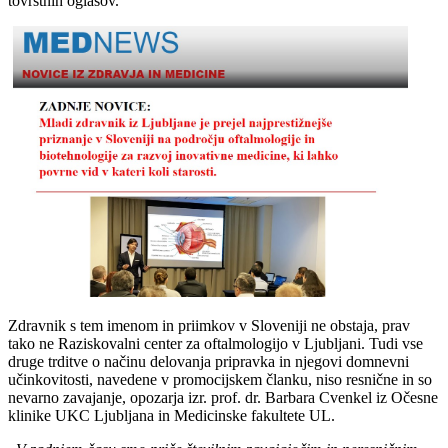
tovrstnih oglasov.
Zdravnik s tem imenom in priimkov v Sloveniji ne obstaja, prav
tako ne Raziskovalni center za oftalmologijo v Ljubljani. Tudi vse
druge trditve o načinu delovanja pripravka in njegovi domnevni
učinkovitosti, navedene v promocijskem članku, niso resnične in so
nevarno zavajanje, opozarja izr. prof. dr. Barbara Cvenkel iz Očesne
klinike UKC Ljubljana in Medicinske fakultete UL.