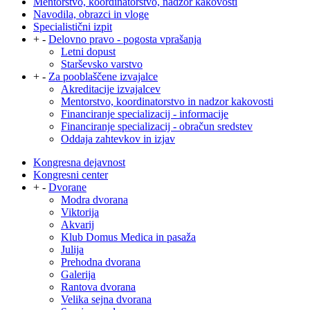
Mentorstvo, koordinatorstvo, nadzor kakovosti
Navodila, obrazci in vloge
Specialistični izpit
+
-
Delovno pravo - pogosta vprašanja
Letni dopust
Starševsko varstvo
+
-
Za pooblaščene izvajalce
Akreditacije izvajalcev
Mentorstvo, koordinatorstvo in nadzor kakovosti
Financiranje specializacij - informacije
Financiranje specializacij - obračun sredstev
Oddaja zahtevkov in izjav
Kongresna dejavnost
Kongresni center
+
-
Dvorane
Modra dvorana
Viktorija
Akvarij
Klub Domus Medica in pasaža
Julija
Prehodna dvorana
Galerija
Rantova dvorana
Velika sejna dvorana