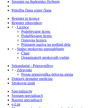
Spomini na študentsko življenje
Pritožba člana zoper člana
Register in licence
Register zdravnikov
+
-
Licence
Podeljevanje licenc
Podaljševanje licenc
Osnovna licenca
Priznanje naziva na podlagi dela
+
-
Stalno strokovno usposabljanje
Člani
Organizatorji strokovnih vsebin
Sekundariat - Pripravništvo
+
-
Zdravniki
Prosta pripravniška delovna mesta
Doktorji dentalne medicine
Strokovni izpiti
Specializacije
Seznam specializacij
Razpisi specializacij
e-List