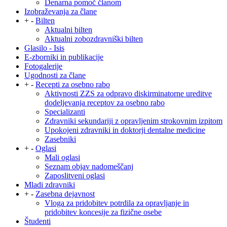
Denarna pomoč članom
Izobraževanja za člane
+
-
Bilten
Aktualni bilten
Aktualni zobozdravniški bilten
Glasilo - Isis
E-zborniki in publikacije
Fotogalerije
Ugodnosti za člane
+
-
Recepti za osebno rabo
Aktivnosti ZZS za odpravo diskirminatorne ureditve
dodeljevanja receptov za osebno rabo
Specializanti
Zdravniki sekundariji z opravljenim strokovnim izpitom
Upokojeni zdravniki in doktorji dentalne medicine
Zasebniki
+
-
Oglasi
Mali oglasi
Seznam objav nadomeščanj
Zaposlitveni oglasi
Mladi zdravniki
+
-
Zasebna dejavnost
Vloga za pridobitev potrdila za opravljanje in
pridobitev koncesije za fizične osebe
Študenti