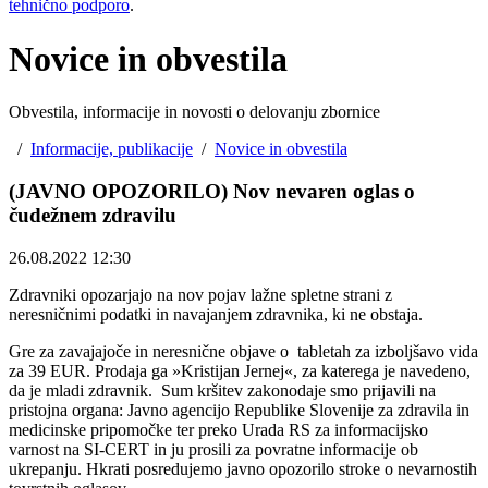
tehnično podporo
.
Novice in obvestila
Obvestila, informacije in novosti o delovanju zbornice
/
Informacije, publikacije
/
Novice in obvestila
(JAVNO OPOZORILO) Nov nevaren oglas o
čudežnem zdravilu
26.08.2022 12:30
Zdravniki opozarjajo na nov pojav lažne spletne strani z
neresničnimi podatki in navajanjem zdravnika, ki ne obstaja.
Gre za zavajajoče in neresnične objave o tabletah za izboljšavo vida
za 39 EUR. Prodaja ga »Kristijan Jernej«, za katerega je navedeno,
da je mladi zdravnik. Sum kršitev zakonodaje smo prijavili na
pristojna organa: Javno agencijo Republike Slovenije za zdravila in
medicinske pripomočke ter preko Urada RS za informacijsko
varnost na SI-CERT in ju prosili za povratne informacije ob
ukrepanju. Hkrati posredujemo javno opozorilo stroke o nevarnostih