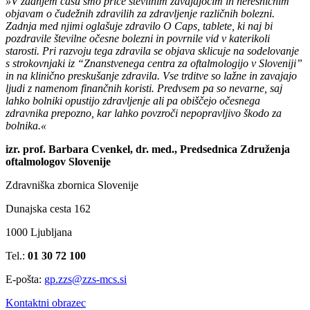
»V zadnjem času smo priče številnim zavajajočim in neresničnim
objavam o čudežnih zdravilih za zdravljenje različnih bolezni.
Zadnja med njimi oglašuje zdravilo O Caps, tablete, ki naj bi
pozdravile številne očesne bolezni in povrnile vid v katerikoli
starosti. Pri razvoju tega zdravila se objava sklicuje na sodelovanje
s strokovnjaki iz “Znanstvenega centra za oftalmologijo v Sloveniji”
in na klinično preskušanje zdravila. Vse trditve so lažne in zavajajo
ljudi z namenom finančnih koristi. Predvsem pa so nevarne, saj
lahko bolniki opustijo zdravljenje ali pa obiščejo očesnega
zdravnika prepozno, kar lahko povzroči nepopravljivo škodo za
bolnika.«
izr. prof. Barbara Cvenkel, dr. med., Predsednica Združenja
oftalmologov Slovenije
Zdravniška zbornica Slovenije
Dunajska cesta 162
1000 Ljubljana
Tel.:
01 30 72 100
E-pošta:
gp.zzs@zzs-mcs.si
Kontaktni obrazec