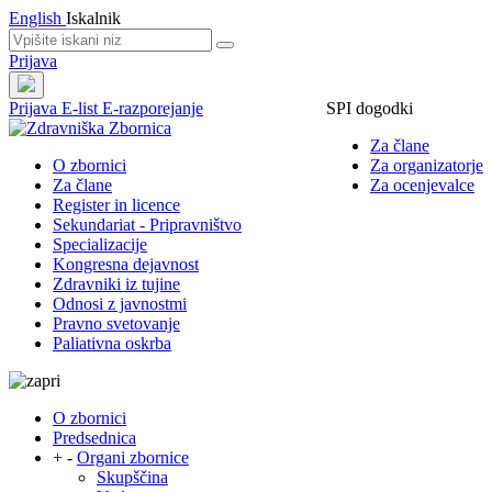
English
Iskalnik
Prijava
Prijava
E-list
E-razporejanje
SPI dogodki
Za člane
O zbornici
Za organizatorje
Za člane
Za ocenjevalce
Register in licence
Sekundariat - Pripravništvo
Specializacije
Kongresna dejavnost
Zdravniki iz tujine
Odnosi z javnostmi
Pravno svetovanje
Paliativna oskrba
O zbornici
Predsednica
+
-
Organi zbornice
Skupščina