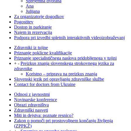
Sprejemna dvorana
Ana
Julijana
Za organizatorje dogodkov
Pogostitev
Dostop in parkiranje
Najem in rezervacija
Podpora pri izvedbi spletnih interaktivnih videoizobraževanj
Zdravniki iz tujine
Priznanje poklicne kvalifikacije
Priznanje specialističnega naslova pridobljenega v tujini
+
-
Preizkus znanja slovenskega strokovnega jezika za
zdravnike
Koristno – priprava na preizkus znanja
Slovenski jezik pri opravljanju zdravniške službe
Contact for doctors from Ukraine
Odnosi z javnostmi
Novinarske konference
Obrazi zdravništva
Zdravniški nasveti
Miti in dejstva: poznate resnico?
Zakon o pomoči pri prostovoljnem končanju življenja
(ZPPKŽ)