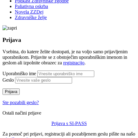
Podkast Zdravniške zgodbe
Paliativna oskrba
Novela ZZDej
Zdravniške želje
Prijava
Vsebina, do katere želite dostopati, je na voljo samo prijavljenim
uporabnikom. Prijavite se z obstoječim uporabniškim imenom in
geslom ali izpolnite obrazec za
registracijo
.
Uporabniško ime
Geslo
Prijava
Ste pozabili geslo?
Ostali načini prijave
Prijava s SI-PASS
Za pomoč pri prijavi, registraciji ali pozabljenem geslu pišite na našo