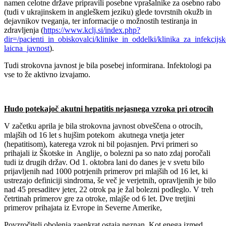
namen celotne države pripravili posebne vprašalnike za osebno rabo
(tudi v ukrajinskem in angleškem jeziku) glede tovrstnih okužb in
dejavnikov tveganja, ter informacije o možnostih testiranja in
zdravljenja (
https://www.kclj.si/index.php?
dir=/pacienti_in_obiskovalci/klinike_in_oddelki/klinika_za_infekcij
laicna_javnost
).
Tudi strokovna javnost je bila posebej informirana. Infektologi pa
vse to že aktivno izvajamo.
Hudo potekajoč akutni hepatitis
nejasnega vzroka pri otrocih
V začetku aprila je bila strokovna javnost obveščena o otrocih,
mlajših od 16 let s hujšim potekom akutnega vnetja jeter
(hepatitisom), katerega vzrok ni bil pojasnjen. Prvi primeri so
prihajali iz Škotske in Anglije, o bolezni pa so nato zdaj poročali
tudi iz drugih držav. Od 1. oktobra lani do danes je v svetu bilo
prijavljenih nad 1000 potrjenih primerov pri mlajših od 16 let, ki
ustrezajo definiciji sindroma, še več je verjetnih, opravljenih je bilo
nad 45 presaditev jeter, 22 otrok pa je žal bolezni podleglo. V treh
četrtinah primerov gre za otroke, mlajše od 6 let. Dve tretjini
primerov prihajata iz Evrope in Severne Amerike,
Povzročitelj obolenja zaenkrat ostaja neznan. Kot enega izmed