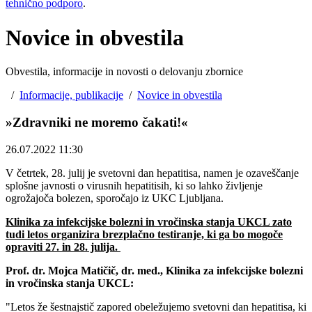
tehnično podporo
.
Novice in obvestila
Obvestila, informacije in novosti o delovanju zbornice
/
Informacije, publikacije
/
Novice in obvestila
»Zdravniki ne moremo čakati!«
26.07.2022 11:30
V četrtek, 28. julij je svetovni dan hepatitisa, namen je ozaveščanje
splošne javnosti o virusnih hepatitisih, ki so lahko življenje
ogrožajoča bolezen, sporočajo iz UKC Ljubljana.
Klinika za infekcijske bolezni in vročinska stanja UKCL zato
tudi letos organizira brezplačno testiranje, ki ga bo mogoče
opraviti 27. in 28. julija.
Prof. dr. Mojca Matičič, dr. med., Klinika za infekcijske bolezni
in vročinska stanja UKCL:
"Letos že šestnajstič zapored obeležujemo svetovni dan hepatitisa, ki