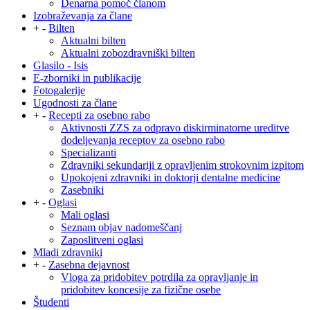
Denarna pomoč članom
Izobraževanja za člane
+
-
Bilten
Aktualni bilten
Aktualni zobozdravniški bilten
Glasilo - Isis
E-zborniki in publikacije
Fotogalerije
Ugodnosti za člane
+
-
Recepti za osebno rabo
Aktivnosti ZZS za odpravo diskirminatorne ureditve
dodeljevanja receptov za osebno rabo
Specializanti
Zdravniki sekundariji z opravljenim strokovnim izpitom
Upokojeni zdravniki in doktorji dentalne medicine
Zasebniki
+
-
Oglasi
Mali oglasi
Seznam objav nadomeščanj
Zaposlitveni oglasi
Mladi zdravniki
+
-
Zasebna dejavnost
Vloga za pridobitev potrdila za opravljanje in
pridobitev koncesije za fizične osebe
Študenti