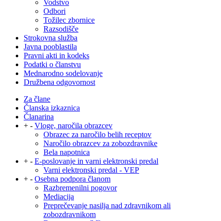
Vodstvo
Odbori
Tožilec zbornice
Razsodišče
Strokovna služba
Javna pooblastila
Pravni akti in kodeks
Podatki o članstvu
Mednarodno sodelovanje
Družbena odgovornost
Za člane
Članska izkaznica
Članarina
+
-
Vloge, naročila obrazcev
Obrazec za naročilo belih receptov
Naročilo obrazcev za zobozdravnike
Bela napotnica
+
-
E-poslovanje in varni elektronski predal
Varni elektronski predal - VEP
+
-
Osebna podpora članom
Razbremenilni pogovor
Mediacija
Preprečevanje nasilja nad zdravnikom ali
zobozdravnikom