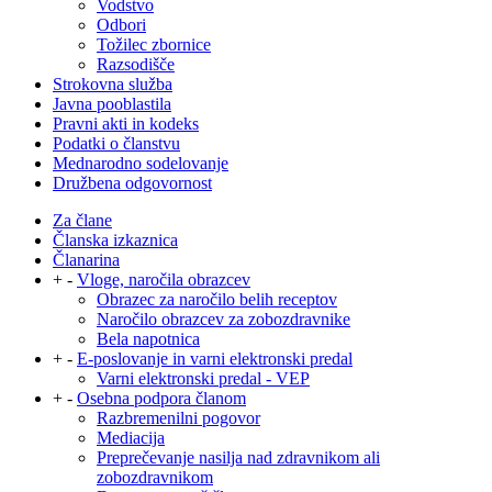
Vodstvo
Odbori
Tožilec zbornice
Razsodišče
Strokovna služba
Javna pooblastila
Pravni akti in kodeks
Podatki o članstvu
Mednarodno sodelovanje
Družbena odgovornost
Za člane
Članska izkaznica
Članarina
+
-
Vloge, naročila obrazcev
Obrazec za naročilo belih receptov
Naročilo obrazcev za zobozdravnike
Bela napotnica
+
-
E-poslovanje in varni elektronski predal
Varni elektronski predal - VEP
+
-
Osebna podpora članom
Razbremenilni pogovor
Mediacija
Preprečevanje nasilja nad zdravnikom ali
zobozdravnikom