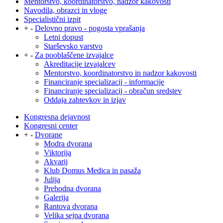
Mentorstvo, koordinatorstvo, nadzor kakovosti
Navodila, obrazci in vloge
Specialistični izpit
+
-
Delovno pravo - pogosta vprašanja
Letni dopust
Starševsko varstvo
+
-
Za pooblaščene izvajalce
Akreditacije izvajalcev
Mentorstvo, koordinatorstvo in nadzor kakovosti
Financiranje specializacij - informacije
Financiranje specializacij - obračun sredstev
Oddaja zahtevkov in izjav
Kongresna dejavnost
Kongresni center
+
-
Dvorane
Modra dvorana
Viktorija
Akvarij
Klub Domus Medica in pasaža
Julija
Prehodna dvorana
Galerija
Rantova dvorana
Velika sejna dvorana