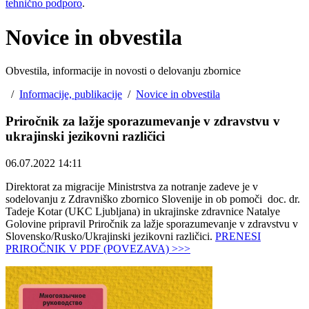
tehnično podporo
.
Novice in obvestila
Obvestila, informacije in novosti o delovanju zbornice
/
Informacije, publikacije
/
Novice in obvestila
Priročnik za lažje sporazumevanje v zdravstvu v
ukrajinski jezikovni različici
06.07.2022 14:11
Direktorat za migracije Ministrstva za notranje zadeve je v
sodelovanju z Zdravniško zbornico Slovenije in ob pomoči doc. dr.
Tadeje Kotar (UKC Ljubljana) in ukrajinske zdravnice Natalye
Golovine pripravil Priročnik za lažje sporazumevanje v zdravstvu v
Slovensko/Rusko/Ukrajinski jezikovni različici.
PRENESI
PRIROČNIK V PDF (POVEZAVA) >>>