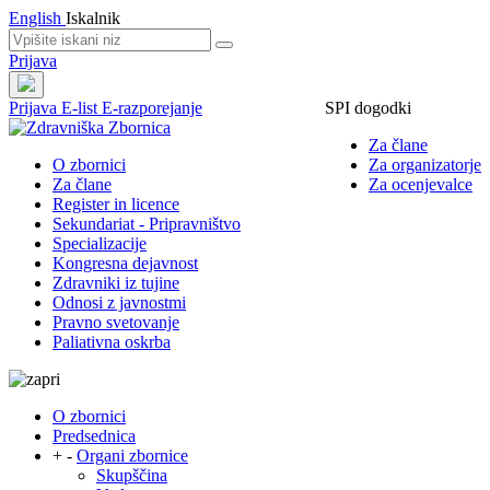
English
Iskalnik
Prijava
Prijava
E-list
E-razporejanje
SPI dogodki
Za člane
O zbornici
Za organizatorje
Za člane
Za ocenjevalce
Register in licence
Sekundariat - Pripravništvo
Specializacije
Kongresna dejavnost
Zdravniki iz tujine
Odnosi z javnostmi
Pravno svetovanje
Paliativna oskrba
O zbornici
Predsednica
+
-
Organi zbornice
Skupščina