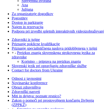
Sprejemna dvorana
Ana
Julijana
Za organizatorje dogodkov
Pogostitev
Dostop in parkiranje
Najem in rezervacija
Podpora pri izvedbi spletnih interaktivnih videoizobraževanj
Zdravniki iz tujine
Priznanje poklicne kvalifikacije
Priznanje specialističnega naslova pridobljenega v tujini
+
-
Preizkus znanja slovenskega strokovnega jezika za
zdravnike
Koristno – priprava na preizkus znanja
Slovenski jezik pri opravljanju zdravniške službe
Contact for doctors from Ukraine
Odnosi z javnostmi
Novinarske konference
Obrazi zdravništva
Zdravniški nasveti
Miti in dejstva: poznate resnico?
Zakon o pomoči pri prostovoljnem končanju življenja
(ZPPKŽ)