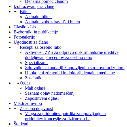
Denarna pomoč članom
Izobraževanja za člane
+
-
Bilten
Aktualni bilten
Aktualni zobozdravniški bilten
Glasilo - Isis
E-zborniki in publikacije
Fotogalerije
Ugodnosti za člane
+
-
Recepti za osebno rabo
Aktivnosti ZZS za odpravo diskirminatorne ureditve
dodeljevanja receptov za osebno rabo
Specializanti
Zdravniki sekundariji z opravljenim strokovnim izpitom
Upokojeni zdravniki in doktorji dentalne medicine
Zasebniki
+
-
Oglasi
Mali oglasi
Seznam objav nadomeščanj
Zaposlitveni oglasi
Mladi zdravniki
+
-
Zasebna dejavnost
Vloga za pridobitev potrdila za opravljanje in
pridobitev koncesije za fizične osebe
Študenti