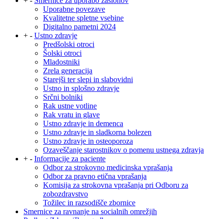
+
-
Smernice za uporabo zaslonov
Uporabne povezave
Kvalitetne spletne vsebine
Digitalno pametni 2024
+
-
Ustno zdravje
Predšolski otroci
Šolski otroci
Mladostniki
Zrela generacija
Starejši ter slepi in slabovidni
Ustno in splošno zdravje
Srčni bolniki
Rak ustne votline
Rak vratu in glave
Ustno zdravje in demenca
Ustno zdravje in sladkorna bolezen
Ustno zdravje in osteoporoza
Ozaveščanje starostnikov o pomenu ustnega zdravja
+
-
Informacije za paciente
Odbor za strokovno medicinska vprašanja
Odbor za pravno etična vprašanja
Komisija za strokovna vprašanja pri Odboru za
zobozdravstvo
Tožilec in razsodišče zbornice
Smernice za ravnanje na socialnih omrežjih