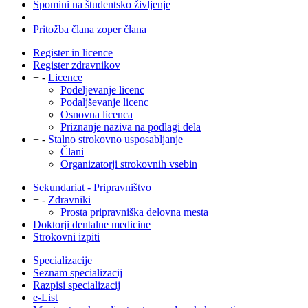
Spomini na študentsko življenje
Pritožba člana zoper člana
Register in licence
Register zdravnikov
+
-
Licence
Podeljevanje licenc
Podaljševanje licenc
Osnovna licenca
Priznanje naziva na podlagi dela
+
-
Stalno strokovno usposabljanje
Člani
Organizatorji strokovnih vsebin
Sekundariat - Pripravništvo
+
-
Zdravniki
Prosta pripravniška delovna mesta
Doktorji dentalne medicine
Strokovni izpiti
Specializacije
Seznam specializacij
Razpisi specializacij
e-List