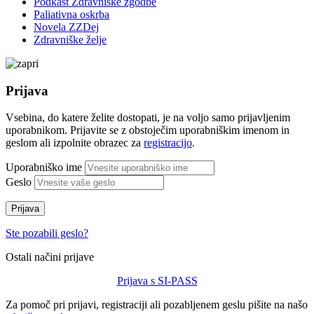
Podkast Zdravniške zgodbe
Paliativna oskrba
Novela ZZDej
Zdravniške želje
Prijava
Vsebina, do katere želite dostopati, je na voljo samo prijavljenim
uporabnikom. Prijavite se z obstoječim uporabniškim imenom in
geslom ali izpolnite obrazec za
registracijo
.
Uporabniško ime
Geslo
Prijava
Ste pozabili geslo?
Ostali načini prijave
Prijava s SI-PASS
Za pomoč pri prijavi, registraciji ali pozabljenem geslu pišite na našo