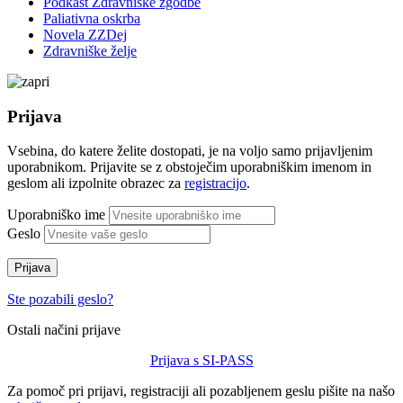
Podkast Zdravniške zgodbe
Paliativna oskrba
Novela ZZDej
Zdravniške želje
Prijava
Vsebina, do katere želite dostopati, je na voljo samo prijavljenim
uporabnikom. Prijavite se z obstoječim uporabniškim imenom in
geslom ali izpolnite obrazec za
registracijo
.
Uporabniško ime
Geslo
Prijava
Ste pozabili geslo?
Ostali načini prijave
Prijava s SI-PASS
Za pomoč pri prijavi, registraciji ali pozabljenem geslu pišite na našo