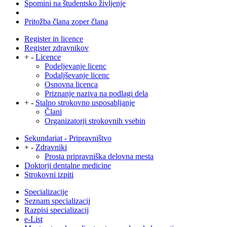
Spomini na študentsko življenje
Pritožba člana zoper člana
Register in licence
Register zdravnikov
+
-
Licence
Podeljevanje licenc
Podaljševanje licenc
Osnovna licenca
Priznanje naziva na podlagi dela
+
-
Stalno strokovno usposabljanje
Člani
Organizatorji strokovnih vsebin
Sekundariat - Pripravništvo
+
-
Zdravniki
Prosta pripravniška delovna mesta
Doktorji dentalne medicine
Strokovni izpiti
Specializacije
Seznam specializacij
Razpisi specializacij
e-List