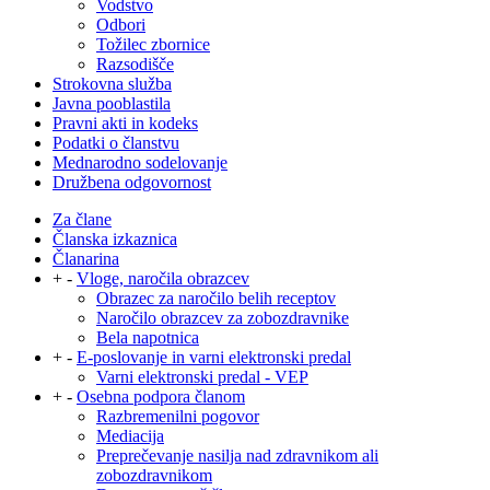
Vodstvo
Odbori
Tožilec zbornice
Razsodišče
Strokovna služba
Javna pooblastila
Pravni akti in kodeks
Podatki o članstvu
Mednarodno sodelovanje
Družbena odgovornost
Za člane
Članska izkaznica
Članarina
+
-
Vloge, naročila obrazcev
Obrazec za naročilo belih receptov
Naročilo obrazcev za zobozdravnike
Bela napotnica
+
-
E-poslovanje in varni elektronski predal
Varni elektronski predal - VEP
+
-
Osebna podpora članom
Razbremenilni pogovor
Mediacija
Preprečevanje nasilja nad zdravnikom ali
zobozdravnikom