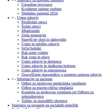
+
-
Smernice za uporabo zaslonov
Uporabne povezave
Kvalitetne spletne vsebine
Digitalno pametni 2024
+
-
Ustno zdravje
Predšolski otroci
Šolski otroci
Mladostniki
Zrela generacija
Starejši ter slepi in slabovidni
Ustno in splošno zdravje
Srčni bolniki
Rak ustne votline
Rak vratu in glave
Ustno zdravje in demenca
Ustno zdravje in sladkorna bolezen
Ustno zdravje in osteoporoza
Ozaveščanje starostnikov o pomenu ustnega zdravja
+
-
Informacije za paciente
Odbor za strokovno medicinska vprašanja
Odbor za pravno etična vprašanja
Komisija za strokovna vprašanja pri Odboru za
zobozdravstvo
Tožilec in razsodišče zbornice
Smernice za ravnanje na socialnih omrežjih