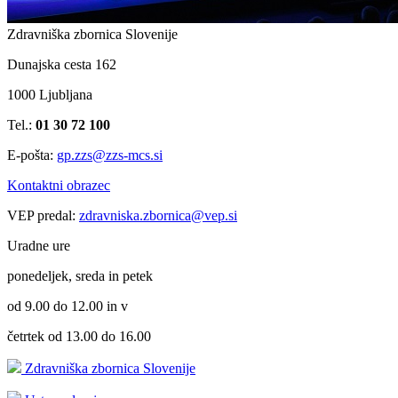
Zdravniška zbornica Slovenije
Dunajska cesta 162
1000 Ljubljana
Tel.:
01 30 72 100
E-pošta:
gp.zzs@zzs-mcs.si
Kontaktni obrazec
VEP predal:
zdravniska.zbornica@vep.si
Uradne ure
ponedeljek, sreda in petek
od 9.00 do 12.00 in v
četrtek od 13.00 do 16.00
Zdravniška zbornica Slovenije