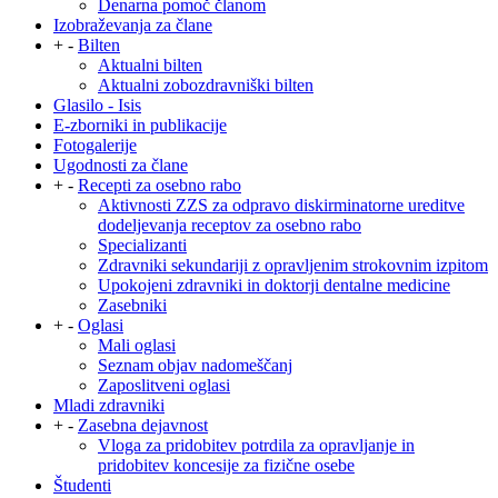
Denarna pomoč članom
Izobraževanja za člane
+
-
Bilten
Aktualni bilten
Aktualni zobozdravniški bilten
Glasilo - Isis
E-zborniki in publikacije
Fotogalerije
Ugodnosti za člane
+
-
Recepti za osebno rabo
Aktivnosti ZZS za odpravo diskirminatorne ureditve
dodeljevanja receptov za osebno rabo
Specializanti
Zdravniki sekundariji z opravljenim strokovnim izpitom
Upokojeni zdravniki in doktorji dentalne medicine
Zasebniki
+
-
Oglasi
Mali oglasi
Seznam objav nadomeščanj
Zaposlitveni oglasi
Mladi zdravniki
+
-
Zasebna dejavnost
Vloga za pridobitev potrdila za opravljanje in
pridobitev koncesije za fizične osebe
Študenti