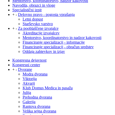
Mentorstvo, koordinatorstvo, nadzor kakovosti
Navodila, obrazci in vloge
Specialistični izpit
+
-
Delovno pravo - pogosta vprašanja
Letni dopust
Starševsko varstvo
+
-
Za pooblaščene izvajalce
Akreditacije izvajalcev
Mentorstvo, koordinatorstvo in nadzor kakovosti
Financiranje specializacij - informacije
Financiranje specializacij - obračun sredstev
Oddaja zahtevkov in izjav
Kongresna dejavnost
Kongresni center
+
-
Dvorane
Modra dvorana
Viktorija
Akvarij
Klub Domus Medica in pasaža
Julija
Prehodna dvorana
Galerija
Rantova dvorana
Velika sejna dvorana