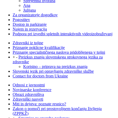
Sprejemna dvorana
Ana
Julijana
Za organizatorje dogodkov
Pogostitev
Dostop in parkiranje
Najem in rezervacija
Podpora pri izvedbi spletnih interaktivnih videoizobraževanj
Zdravniki iz tujine
Priznanje poklicne kvalifikacije
Priznanje specialističnega naslova pridobljenega v tujini
+
-
Preizkus znanja slovenskega strokovnega jezika za
zdravnike
Koristno – priprava na preizkus znanja
Slovenski jezik pri opravljanju zdravniške službe
Contact for doctors from Ukraine
Odnosi z javnostmi
Novinarske konference
Obrazi zdravništva
Zdravniški nasveti
Miti in dejstva: poznate resnico?
Zakon o pomoči pri prostovoljnem končanju življenja
(ZPPKŽ)