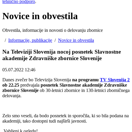
tehnično podporo
.
Novice in obvestila
Obvestila, informacije in novosti o delovanju zbornice
/
Informacije, publikacije
/
Novice in obvestila
Na Televiziji Slovenija nocoj posnetek Slavnostne
akademije Zdravniške zbornice Slovenije
05.07.2022 12:46
Danes zvečer bo Televizija Slovenija
na programu
TV Slovenija 2
ob 22.25
predvajala
posnetek Slavnostne akademije Zdravniške
zbornice Slovenije
ob 30-letnici zbornice in 130-letnici zborničnega
delovanja.
Zelo smo veseli, da bodo posnetek in sporočila, ki so bila podana na
akademiji, tako dostopni tudi najširši javnosti.
Vabljeni k ogledu!