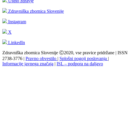
Ustno zdravje
Zdravniška zbornica Slovenije
Instagram
X
LinkedIn
Zdravniška zbornica Slovenije Ⓒ2020, vse pravice pridržane | ISSN
2738-3776 |
Pravno obvestilo
|
Splošni pogoji poslovanja
|
Informacije javnega značaja
|
ISL – podpora na daljavo