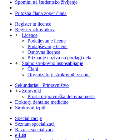
Spomini na študentsko življenje
Pritožba člana zoper člana
Register in licence
Register zdravnikov
+
-
Licence
Podeljevanje licenc
Podaljševanje licenc
Osnovna licenca
Priznanje naziva na podlagi dela
+
-
Stalno strokovno usposabljanje
Člani
Organizatorji strokovnih vsebin
Sekundariat - Pripravništvo
+
-
Zdravniki
Prosta pripravniška delovna mesta
Doktorji dentalne medicine
Strokovni izpiti
Specializacije
Seznam specializacij
Razpisi specializacij
e-List