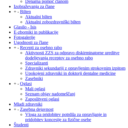
Denarna pomoč članom
Izobraževanja za člane
+
-
Bilten
Aktualni bilten
Aktualni zobozdravniški bilten
Glasilo - Isis
E-zborniki in publikacije
Fotogalerije
Ugodnosti za člane
+
-
Recepti za osebno rabo
Aktivnosti ZZS za odpravo diskirminatorne ureditve
dodeljevanja receptov za osebno rabo
Specializanti
Zdravniki sekundariji z opravljenim strokovnim izpitom
Upokojeni zdravniki in doktorji dentalne medicine
Zasebniki
+
-
Oglasi
Mali oglasi
Seznam objav nadomeščanj
Zaposlitveni oglasi
Mladi zdravniki
+
-
Zasebna dejavnost
Vloga za pridobitev potrdila za opravljanje in
pridobitev koncesije za fizične osebe
Študenti