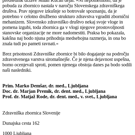
predsednik države Milan Kučan dejal: »Ni nepomembno, da je
pobuda za zbornico nastala v naročju Slovenskega zdravniškega
društva. Prav njegove izkušnje so botrovale spoznanju, da je
potrebno v celotno družbeno strukturo zdravstva vgraditi zbornični
mehanizem. Slovensko zdravniško društvo nekaj svoje vloge in
pomena izgubi, toda zbornica ga v vlogi njegove prostovoljnosti
stanovske organizacije ne more nadomestiti. Praksa bo pokazala,
kakšna naj bodo njuna prihodnja medsebojna razmerja, in ona bo
znala tudi po pameti ravnati.«
Brez prisotnosti Zdravniške zbornice bi bilo dogajanje na področju
zdravstvenega varstva siromašnejše. Če je njena dejavnost uspešna,
bomo ocenjevali sproti, pomen njenega obstoja danes pa bodo sodili
naši nasledniki.
Prim. Marko Demšar, dr. med., Ljubljana
Doc. dr. Marjan Premik, dr. dent. med., Ljubljana
Prof. dr. Matjaž Rode, dr. dent. med., v. svet., Ljubljana
Zdravniška zbornica Slovenije
Dunajska cesta 162
1000 Ljubljana