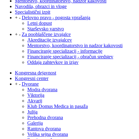
Mentorstvo, koordinatorstvo, nadzor kakovosti
Navodila, obrazci in vloge
Specialistični izpit
+
-
Delovno pravo - pogosta vprašanja
Letni dopust
Starševsko varstvo
+
-
Za pooblaščene izvajalce
Akreditacije izvajalcev
Mentorstvo, koordinatorstvo in nadzor kakovosti
Financiranje specializacij - informacije
Financiranje specializacij - obračun sredstev
Oddaja zahtevkov in izjav
Kongresna dejavnost
Kongresni center
+
-
Dvorane
Modra dvorana
Viktorija
Akvarij
Klub Domus Medica in pasaža
Julija
Prehodna dvorana
Galerija
Rantova dvorana
Velika sejna dvorana