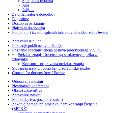
Sprejemna dvorana
Ana
Julijana
Za organizatorje dogodkov
Pogostitev
Dostop in parkiranje
Najem in rezervacija
Podpora pri izvedbi spletnih interaktivnih videoizobraževanj
Zdravniki iz tujine
Priznanje poklicne kvalifikacije
Priznanje specialističnega naslova pridobljenega v tujini
+
-
Preizkus znanja slovenskega strokovnega jezika za
zdravnike
Koristno – priprava na preizkus znanja
Slovenski jezik pri opravljanju zdravniške službe
Contact for doctors from Ukraine
Odnosi z javnostmi
Novinarske konference
Obrazi zdravništva
Zdravniški nasveti
Miti in dejstva: poznate resnico?
Zakon o pomoči pri prostovoljnem končanju življenja
(ZPPKŽ)