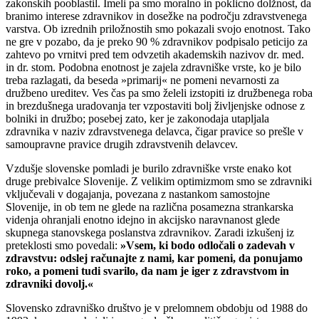
zakonskih pooblastil. Imeli pa smo moralno in poklicno dolžnost, da
branimo interese zdravnikov in dosežke na področju zdravstvenega
varstva. Ob izrednih priložnostih smo pokazali svojo enotnost. Tako
ne gre v pozabo, da je preko 90 % zdravnikov podpisalo peticijo za
zahtevo po vrnitvi pred tem odvzetih akademskih nazivov dr. med.
in dr. stom. Podobna enotnost je zajela zdravniške vrste, ko je bilo
treba razlagati, da beseda »primarij« ne pomeni nevarnosti za
družbeno ureditev. Ves čas pa smo želeli izstopiti iz družbenega roba
in brezdušnega uradovanja ter vzpostaviti bolj življenjske odnose z
bolniki in družbo; posebej zato, ker je zakonodaja utapljala
zdravnika v naziv zdravstvenega delavca, čigar pravice so prešle v
samoupravne pravice drugih zdravstvenih delavcev.
Vzdušje slovenske pomladi je burilo zdravniške vrste enako kot
druge prebivalce Slovenije. Z velikim optimizmom smo se zdravniki
vključevali v dogajanja, povezana z nastankom samostojne
Slovenije, in ob tem ne glede na različna posamezna strankarska
videnja ohranjali enotno idejno in akcijsko naravnanost glede
skupnega stanovskega poslanstva zdravnikov. Zaradi izkušenj iz
preteklosti smo povedali:
»Vsem, ki bodo odločali o zadevah v
zdravstvu: odslej računajte z nami, kar pomeni, da ponujamo
roko, a pomeni tudi svarilo, da nam je iger z zdravstvom in
zdravniki dovolj.«
Slovensko zdravniško društvo je v prelomnem obdobju od 1988 do