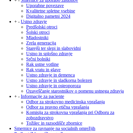
+
-
Smernice za uporabo zaslonov
Uporabne povezave
Kvalitetne spletne vsebine
Digitalno pametni 2024
+
-
Ustno zdravje
Predšolski otroci
Šolski otroci
Mladostniki
Zrela generacija
Starejši ter slepi in slabovidni
Ustno in splošno zdravje
Srčni bolniki
Rak ustne votline
Rak vratu in glave
Ustno zdravje in demenca
Ustno zdravje in sladkorna bolezen
Ustno zdravje in osteoporoza
Ozaveščanje starostnikov o pomenu ustnega zdravja
+
-
Informacije za paciente
Odbor za strokovno medicinska vprašanja
Odbor za pravno etična vprašanja
Komisija za strokovna vprašanja pri Odboru za
zobozdravstvo
Tožilec in razsodišče zbornice
Smernice za ravnanje na socialnih omrežjih