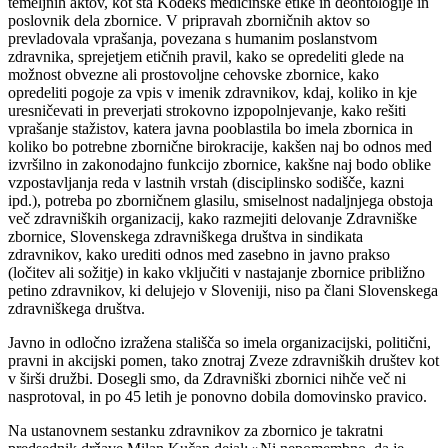
temeljnih aktov, kot sta Kodeks medicinske etike in deontologije in
poslovnik dela zbornice. V pripravah zborničnih aktov so
prevladovala vprašanja, povezana s humanim poslanstvom
zdravnika, sprejetjem etičnih pravil, kako se opredeliti glede na
možnost obvezne ali prostovoljne cehovske zbornice, kako
opredeliti pogoje za vpis v imenik zdravnikov, kdaj, koliko in kje
uresničevati in preverjati strokovno izpopolnjevanje, kako rešiti
vprašanje stažistov, katera javna pooblastila bo imela zbornica in
koliko bo potrebne zbornične birokracije, kakšen naj bo odnos med
izvršilno in zakonodajno funkcijo zbornice, kakšne naj bodo oblike
vzpostavljanja reda v lastnih vrstah (disciplinsko sodišče, kazni
ipd.), potreba po zborničnem glasilu, smiselnost nadaljnjega obstoja
več zdravniških organizacij, kako razmejiti delovanje Zdravniške
zbornice, Slovenskega zdravniškega društva in sindikata
zdravnikov, kako urediti odnos med zasebno in javno prakso
(ločitev ali sožitje) in kako vključiti v nastajanje zbornice približno
petino zdravnikov, ki delujejo v Sloveniji, niso pa člani Slovenskega
zdravniškega društva.
Javno in odločno izražena stališča so imela organizacijski, politični,
pravni in akcijski pomen, tako znotraj Zveze zdravniških društev kot
v širši družbi. Dosegli smo, da Zdravniški zbornici nihče več ni
nasprotoval, in po 45 letih je ponovno dobila domovinsko pravico.
Na ustanovnem sestanku zdravnikov za zbornico je takratni