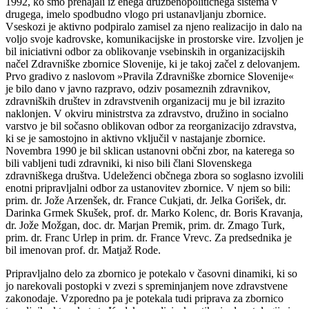
1992, ko smo prehajali iz enega družbenopolitičnega sistema v
drugega, imelo spodbudno vlogo pri ustanavljanju zbornice.
Vseskozi je aktivno podpiralo zamisel za njeno realizacijo in dalo na
voljo svoje kadrovske, komunikacijske in prostorske vire. Izvoljen je
bil iniciativni odbor za oblikovanje vsebinskih in organizacijskih
načel Zdravniške zbornice Slovenije, ki je takoj začel z delovanjem.
Prvo gradivo z naslovom »Pravila Zdravniške zbornice Slovenije«
je bilo dano v javno razpravo, odziv posameznih zdravnikov,
zdravniških društev in zdravstvenih organizacij mu je bil izrazito
naklonjen. V okviru ministrstva za zdravstvo, družino in socialno
varstvo je bil sočasno oblikovan odbor za reorganizacijo zdravstva,
ki se je samostojno in aktivno vključil v nastajanje zbornice.
Novembra 1990 je bil sklican ustanovni občni zbor, na katerega so
bili vabljeni tudi zdravniki, ki niso bili člani Slovenskega
zdravniškega društva. Udeleženci občnega zbora so soglasno izvolili
enotni pripravljalni odbor za ustanovitev zbornice. V njem so bili:
prim. dr. Jože Arzenšek, dr. France Cukjati, dr. Jelka Gorišek, dr.
Darinka Grmek Skušek, prof. dr. Marko Kolenc, dr. Boris Kravanja,
dr. Jože Možgan, doc. dr. Marjan Premik, prim. dr. Zmago Turk,
prim. dr. Franc Urlep in prim. dr. France Vrevc. Za predsednika je
bil imenovan prof. dr. Matjaž Rode.
Pripravljalno delo za zbornico je potekalo v časovni dinamiki, ki so
jo narekovali postopki v zvezi s spreminjanjem nove zdravstvene
zakonodaje. Vzporedno pa je potekala tudi priprava za zbornico