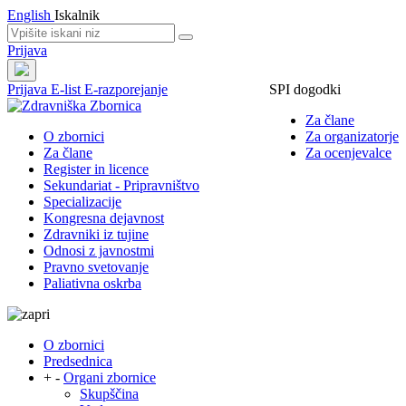
English
Iskalnik
Prijava
Prijava
E-list
E-razporejanje
SPI dogodki
Za člane
O zbornici
Za organizatorje
Za člane
Za ocenjevalce
Register in licence
Sekundariat - Pripravništvo
Specializacije
Kongresna dejavnost
Zdravniki iz tujine
Odnosi z javnostmi
Pravno svetovanje
Paliativna oskrba
O zbornici
Predsednica
+
-
Organi zbornice
Skupščina