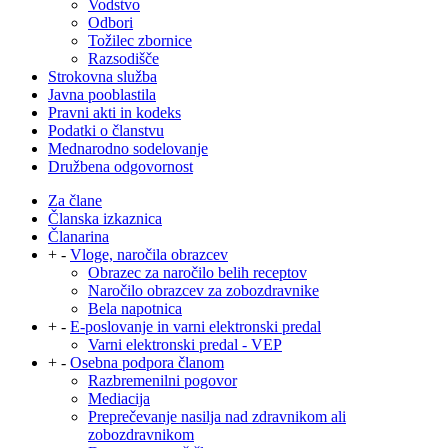
Vodstvo
Odbori
Tožilec zbornice
Razsodišče
Strokovna služba
Javna pooblastila
Pravni akti in kodeks
Podatki o članstvu
Mednarodno sodelovanje
Družbena odgovornost
Za člane
Članska izkaznica
Članarina
+
-
Vloge, naročila obrazcev
Obrazec za naročilo belih receptov
Naročilo obrazcev za zobozdravnike
Bela napotnica
+
-
E-poslovanje in varni elektronski predal
Varni elektronski predal - VEP
+
-
Osebna podpora članom
Razbremenilni pogovor
Mediacija
Preprečevanje nasilja nad zdravnikom ali
zobozdravnikom