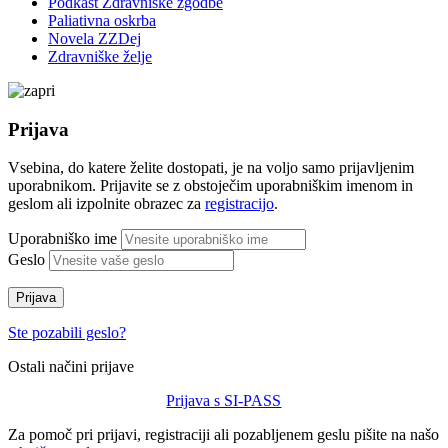
Podkast Zdravniške zgodbe
Paliativna oskrba
Novela ZZDej
Zdravniške želje
Prijava
Vsebina, do katere želite dostopati, je na voljo samo prijavljenim
uporabnikom. Prijavite se z obstoječim uporabniškim imenom in
geslom ali izpolnite obrazec za
registracijo
.
Uporabniško ime
Geslo
Prijava
Ste pozabili geslo?
Ostali načini prijave
Prijava s SI-PASS
Za pomoč pri prijavi, registraciji ali pozabljenem geslu pišite na našo