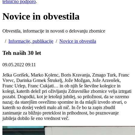
tehnično podporo
.
Novice in obvestila
Obvestila, informacije in novosti o delovanju zbornice
/
Informacije, publikacije
/
Novice in obvestila
Teh naših 30 let
09.05.2022 09:11
Jelka Gorišek, Marko Kolenc, Boris Kravanja, Zmago Turk, Franc
Vrevc, Darinka Grmek Štrukelj, Jože Možgan, Jože Arzenšek,
Franc Urlep, Franc Cukjati… in ob njih še številne kolegice in
kolegi, katerih delež pri oživljanju Zdravniške zbornice velja iztrgati
pozabi. Dogodki, kot je letošnji jubilej, so priložnost, da se ozremo
nazaj; da starejšim osvežimo spomine in da mlajši izvedo stvari, o
katerih so doslej vedeli malo ali nič. In če bo ta zapis zbudil
zanimanje za bližnjo preteklost in prihodnost, bo praznovanje
jubileja dobilo še eno vrednost več.