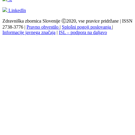
LinkedIn
Zdravniška zbornica Slovenije Ⓒ2020, vse pravice pridržane | ISSN
2738-3776 |
Pravno obvestilo
|
Splošni pogoji poslovanja
|
Informacije javnega značaja
|
ISL – podpora na daljavo