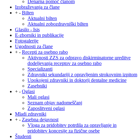
Denarna pomoč članom
Izobraževanja za člane
+
-
Bilten
Aktualni bilten
Aktualni zobozdravniški bilten
Glasilo - Isis
E-zborniki in publikacije
Fotogalerije
Ugodnosti za člane
+
-
Recepti za osebno rabo
Aktivnosti ZZS za odpravo diskirminatorne ureditve
dodeljevanja receptov za osebno rabo
Specializanti
Zdravniki sekundariji z opravljenim strokovnim izpitom
Upokojeni zdravniki in doktorji dentalne medicine
Zasebniki
+
-
Oglasi
Mali oglasi
Seznam objav nadomeščanj
Zaposlitveni oglasi
Mladi zdravniki
+
-
Zasebna dejavnost
Vloga za pridobitev potrdila za opravljanje in
pridobitev koncesije za fizične osebe
Študenti