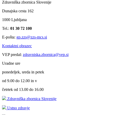
Zdravniška zbornica Slovenije
Dunajska cesta 162
1000 Ljubljana
Tel.:
01 30 72 100
E-pošta:
gp.zzs@zzs-mcs.si
Kontaktni obrazec
VEP predal:
zdravniska.zbornica@vep.si
Uradne ure
ponedeljek, sreda in petek
od 9.00 do 12.00 in v
četrtek od 13.00 do 16.00
Zdravniška zbornica Slovenije
Ustno zdravje