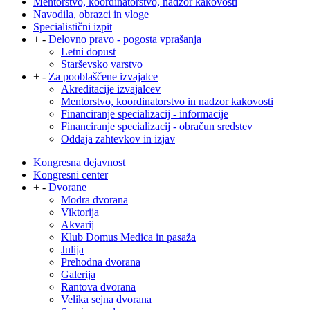
Mentorstvo, koordinatorstvo, nadzor kakovosti
Navodila, obrazci in vloge
Specialistični izpit
+
-
Delovno pravo - pogosta vprašanja
Letni dopust
Starševsko varstvo
+
-
Za pooblaščene izvajalce
Akreditacije izvajalcev
Mentorstvo, koordinatorstvo in nadzor kakovosti
Financiranje specializacij - informacije
Financiranje specializacij - obračun sredstev
Oddaja zahtevkov in izjav
Kongresna dejavnost
Kongresni center
+
-
Dvorane
Modra dvorana
Viktorija
Akvarij
Klub Domus Medica in pasaža
Julija
Prehodna dvorana
Galerija
Rantova dvorana
Velika sejna dvorana