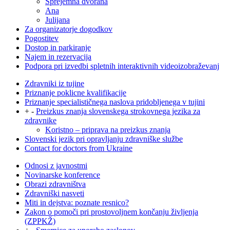
Sprejemna dvorana
Ana
Julijana
Za organizatorje dogodkov
Pogostitev
Dostop in parkiranje
Najem in rezervacija
Podpora pri izvedbi spletnih interaktivnih videoizobraževanj
Zdravniki iz tujine
Priznanje poklicne kvalifikacije
Priznanje specialističnega naslova pridobljenega v tujini
+
-
Preizkus znanja slovenskega strokovnega jezika za
zdravnike
Koristno – priprava na preizkus znanja
Slovenski jezik pri opravljanju zdravniške službe
Contact for doctors from Ukraine
Odnosi z javnostmi
Novinarske konference
Obrazi zdravništva
Zdravniški nasveti
Miti in dejstva: poznate resnico?
Zakon o pomoči pri prostovoljnem končanju življenja
(ZPPKŽ)