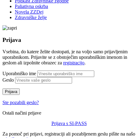
Podkast Zdravniške zgodbe
Paliativna oskrba
Novela ZZDej
Zdravniške želje
Prijava
Vsebina, do katere želite dostopati, je na voljo samo prijavljenim
uporabnikom. Prijavite se z obstoječim uporabniškim imenom in
geslom ali izpolnite obrazec za
registracijo
.
Uporabniško ime
Geslo
Prijava
Ste pozabili geslo?
Ostali načini prijave
Prijava s SI-PASS
Za pomoč pri prijavi, registraciji ali pozabljenem geslu pišite na našo