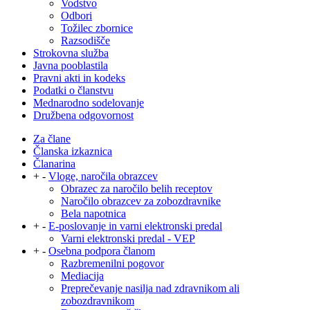
Vodstvo
Odbori
Tožilec zbornice
Razsodišče
Strokovna služba
Javna pooblastila
Pravni akti in kodeks
Podatki o članstvu
Mednarodno sodelovanje
Družbena odgovornost
Za člane
Članska izkaznica
Članarina
+
-
Vloge, naročila obrazcev
Obrazec za naročilo belih receptov
Naročilo obrazcev za zobozdravnike
Bela napotnica
+
-
E-poslovanje in varni elektronski predal
Varni elektronski predal - VEP
+
-
Osebna podpora članom
Razbremenilni pogovor
Mediacija
Preprečevanje nasilja nad zdravnikom ali
zobozdravnikom