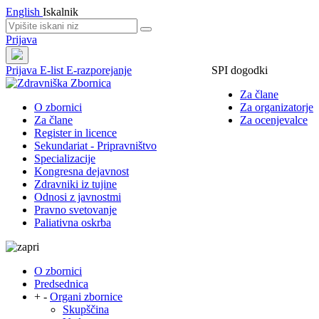
English
Iskalnik
Prijava
Prijava
E-list
E-razporejanje
SPI dogodki
Za člane
O zbornici
Za organizatorje
Za člane
Za ocenjevalce
Register in licence
Sekundariat - Pripravništvo
Specializacije
Kongresna dejavnost
Zdravniki iz tujine
Odnosi z javnostmi
Pravno svetovanje
Paliativna oskrba
O zbornici
Predsednica
+
-
Organi zbornice
Skupščina