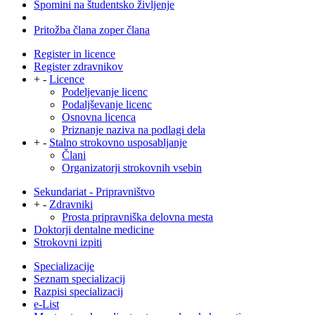
Spomini na študentsko življenje
Pritožba člana zoper člana
Register in licence
Register zdravnikov
+
-
Licence
Podeljevanje licenc
Podaljševanje licenc
Osnovna licenca
Priznanje naziva na podlagi dela
+
-
Stalno strokovno usposabljanje
Člani
Organizatorji strokovnih vsebin
Sekundariat - Pripravništvo
+
-
Zdravniki
Prosta pripravniška delovna mesta
Doktorji dentalne medicine
Strokovni izpiti
Specializacije
Seznam specializacij
Razpisi specializacij
e-List