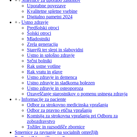
+
-
Smernice za uporabo zaslonov
Uporabne povezave
Kvalitetne spletne vsebine
Digitalno pametni 2024
+
-
Ustno zdravje
Predšolski otroci
Šolski otroci
Mladostniki
Zrela generacija
Starejši ter slepi in slabovidni
Ustno in splošno zdravje
Srčni bolniki
Rak ustne votline
Rak vratu in glave
Ustno zdravje in demenca
Ustno zdravje in sladkorna bolezen
Ustno zdravje in osteoporoza
Ozaveščanje starostnikov o pomenu ustnega zdravja
+
-
Informacije za paciente
Odbor za strokovno medicinska vprašanja
Odbor za pravno etična vprašanja
Komisija za strokovna vprašanja pri Odboru za
zobozdravstvo
Tožilec in razsodišče zbornice
Smernice za ravnanje na socialnih omrežjih