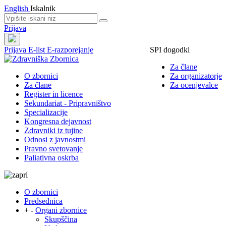
English
Iskalnik
Prijava
Prijava
E-list
E-razporejanje
SPI dogodki
Za člane
O zbornici
Za organizatorje
Za člane
Za ocenjevalce
Register in licence
Sekundariat - Pripravništvo
Specializacije
Kongresna dejavnost
Zdravniki iz tujine
Odnosi z javnostmi
Pravno svetovanje
Paliativna oskrba
O zbornici
Predsednica
+
-
Organi zbornice
Skupščina