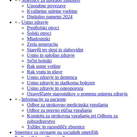
+
-
Smernice za uporabo zaslonov
Uporabne povezave
Kvalitetne spletne vsebine
Digitalno pametni 2024
+
-
Ustno zdravje
Predšolski otroci
Šolski otroci
Mladostniki
Zrela generacija
Starejši ter slepi in slabovidni
Ustno in splošno zdravje
Srčni bolniki
Rak ustne votline
Rak vratu in glave
Ustno zdravje in demenca
Ustno zdravje in sladkorna bolezen
Ustno zdravje in osteoporoza
Ozaveščanje starostnikov o pomenu ustnega zdravja
+
-
Informacije za paciente
Odbor za strokovno medicinska vprašanja
Odbor za pravno etična vprašanja
Komisija za strokovna vprašanja pri Odboru za
zobozdravstvo
Tožilec in razsodišče zbornice
Smernice za ravnanje na socialnih omrežjih