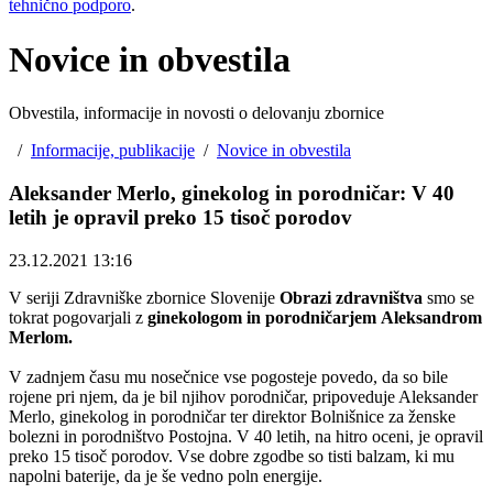
tehnično podporo
.
Novice in obvestila
Obvestila, informacije in novosti o delovanju zbornice
/
Informacije, publikacije
/
Novice in obvestila
Aleksander Merlo, ginekolog in porodničar: V 40
letih je opravil preko 15 tisoč porodov
23.12.2021 13:16
V seriji Zdravniške zbornice Slovenije
Obrazi zdravništva
smo se
tokrat pogovarjali z
ginekologom in porodničarjem Aleksandrom
Merlom.
V zadnjem času mu nosečnice vse pogosteje povedo, da so bile
rojene pri njem, da je bil njihov porodničar, pripoveduje Aleksander
Merlo, ginekolog in porodničar ter direktor Bolnišnice za ženske
bolezni in porodništvo Postojna. V 40 letih, na hitro oceni, je opravil
preko 15 tisoč porodov. Vse dobre zgodbe so tisti balzam, ki mu
napolni baterije, da je še vedno poln energije.