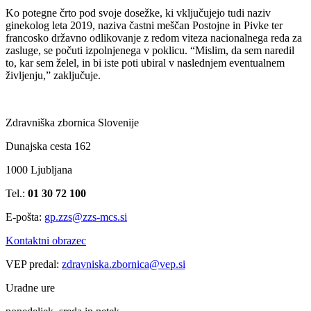
Ko potegne črto pod svoje dosežke, ki vključujejo tudi naziv
ginekolog leta 2019, naziva častni meščan Postojne in Pivke ter
francosko državno odlikovanje z redom viteza nacionalnega reda za
zasluge, se počuti izpolnjenega v poklicu. “Mislim, da sem naredil
to, kar sem želel, in bi iste poti ubiral v naslednjem eventualnem
življenju,” zaključuje.
Zdravniška zbornica Slovenije
Dunajska cesta 162
1000 Ljubljana
Tel.:
01 30 72 100
E-pošta:
gp.zzs@zzs-mcs.si
Kontaktni obrazec
VEP predal:
zdravniska.zbornica@vep.si
Uradne ure