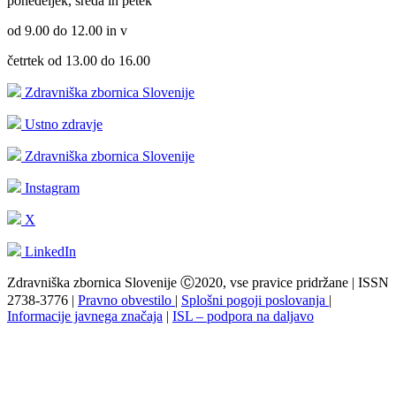
ponedeljek, sreda in petek
od 9.00 do 12.00 in v
četrtek od 13.00 do 16.00
Zdravniška zbornica Slovenije
Ustno zdravje
Zdravniška zbornica Slovenije
Instagram
X
LinkedIn
Zdravniška zbornica Slovenije Ⓒ2020, vse pravice pridržane | ISSN
2738-3776 |
Pravno obvestilo
|
Splošni pogoji poslovanja
|
Informacije javnega značaja
|
ISL – podpora na daljavo