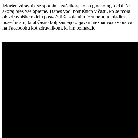
Izkušen zdravnik se spominja začetkov, ko so ginekologi delali še
skoraj brez vse opreme. Danes vodi bolnišnico v času, ko se mora
ob zdravniškem delu posvečati še spletnim forumom in mladim
nosečnicam, ki občasno bolj zaupajo objavam neznanega avtorstva
na Facebooku kot zdravnikom, ki jim pomagajo.