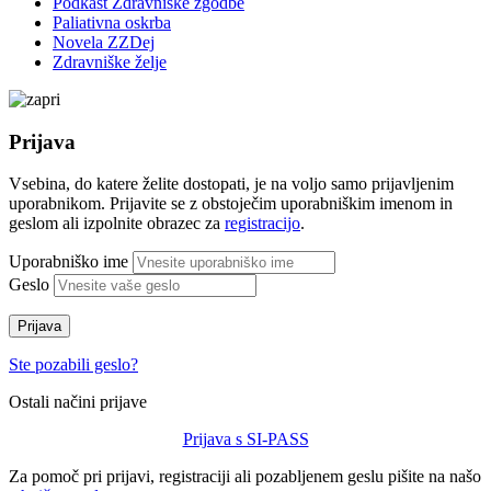
Podkast Zdravniške zgodbe
Paliativna oskrba
Novela ZZDej
Zdravniške želje
Prijava
Vsebina, do katere želite dostopati, je na voljo samo prijavljenim
uporabnikom. Prijavite se z obstoječim uporabniškim imenom in
geslom ali izpolnite obrazec za
registracijo
.
Uporabniško ime
Geslo
Prijava
Ste pozabili geslo?
Ostali načini prijave
Prijava s SI-PASS
Za pomoč pri prijavi, registraciji ali pozabljenem geslu pišite na našo