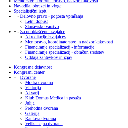
Mentorstvo, koordinatorstvo, nadzor kakovosti
Navodila, obrazci in vloge
Specialistični izpit
+
-
Delovno pravo - pogosta vprašanja
Letni dopust
Starševsko varstvo
+
-
Za pooblaščene izvajalce
Akreditacije izvajalcev
Mentorstvo, koordinatorstvo in nadzor kakovosti
Financiranje specializacij - informacije
Financiranje specializacij - obračun sredstev
Oddaja zahtevkov in izjav
Kongresna dejavnost
Kongresni center
+
-
Dvorane
Modra dvorana
Viktorija
Akvarij
Klub Domus Medica in pasaža
Julija
Prehodna dvorana
Galerija
Rantova dvorana
Velika sejna dvorana