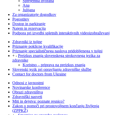
Sprejemna dvorana
Ana
Julijana
Za organizatorje dogodkov
Pogostitev
Dostop in parkiranje
Najem in rezervacija
Podpora pri izvedbi spletnih interaktivnih videoizobraževanj
Zdravniki iz tujine
Priznanje poklicne kvalifikacije
Priznanje specialističnega naslova pridobljenega v tujini
+
-
Preizkus znanja slovenskega strokovnega jezika za
zdravnike
Koristno – priprava na preizkus znanja
Slovenski jezik pri opravljanju zdravniške službe
Contact for doctors from Ukraine
Odnosi z javnostmi
Novinarske konference
Obrazi zdravništva
Zdravniški nasveti
Miti in dejstva: poznate resnico?
Zakon o pomoči pri prostovoljnem končanju življenja
(ZPPKŽ)