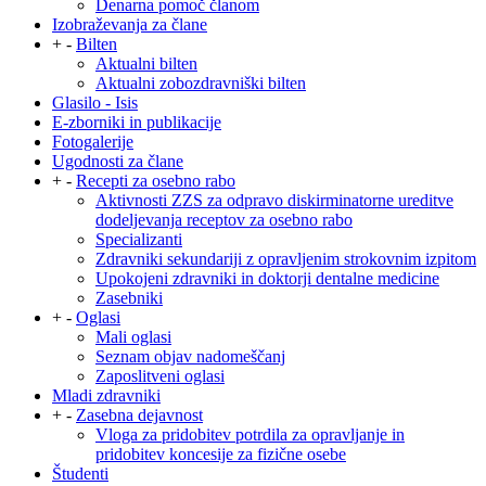
Denarna pomoč članom
Izobraževanja za člane
+
-
Bilten
Aktualni bilten
Aktualni zobozdravniški bilten
Glasilo - Isis
E-zborniki in publikacije
Fotogalerije
Ugodnosti za člane
+
-
Recepti za osebno rabo
Aktivnosti ZZS za odpravo diskirminatorne ureditve
dodeljevanja receptov za osebno rabo
Specializanti
Zdravniki sekundariji z opravljenim strokovnim izpitom
Upokojeni zdravniki in doktorji dentalne medicine
Zasebniki
+
-
Oglasi
Mali oglasi
Seznam objav nadomeščanj
Zaposlitveni oglasi
Mladi zdravniki
+
-
Zasebna dejavnost
Vloga za pridobitev potrdila za opravljanje in
pridobitev koncesije za fizične osebe
Študenti