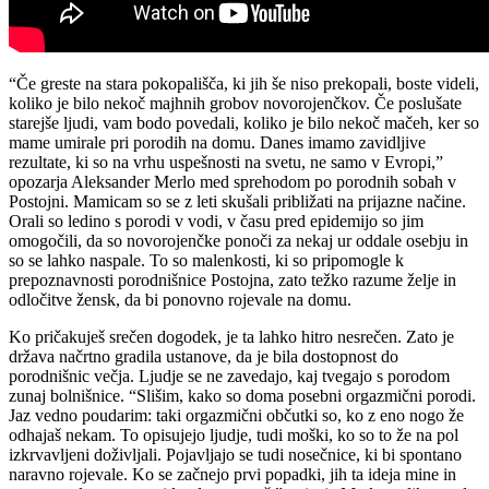
“Če greste na stara pokopališča, ki jih še niso prekopali, boste videli,
koliko je bilo nekoč majhnih grobov novorojenčkov. Če poslušate
starejše ljudi, vam bodo povedali, koliko je bilo nekoč mačeh, ker so
mame umirale pri porodih na domu. Danes imamo zavidljive
rezultate, ki so na vrhu uspešnosti na svetu, ne samo v Evropi,”
opozarja Aleksander Merlo med sprehodom po porodnih sobah v
Postojni. Mamicam so se z leti skušali približati na prijazne načine.
Orali so ledino s porodi v vodi, v času pred epidemijo so jim
omogočili, da so novorojenčke ponoči za nekaj ur oddale osebju in
so se lahko naspale. To so malenkosti, ki so pripomogle k
prepoznavnosti porodnišnice Postojna, zato težko razume želje in
odločitve žensk, da bi ponovno rojevale na domu.
Ko pričakuješ srečen dogodek, je ta lahko hitro nesrečen. Zato je
država načrtno gradila ustanove, da je bila dostopnost do
porodnišnic večja. Ljudje se ne zavedajo, kaj tvegajo s porodom
zunaj bolnišnice. “Slišim, kako so doma posebni orgazmični porodi.
Jaz vedno poudarim: taki orgazmični občutki so, ko z eno nogo že
odhajaš nekam. To opisujejo ljudje, tudi moški, ko so to že na pol
izkrvavljeni doživljali. Pojavljajo se tudi nosečnice, ki bi spontano
naravno rojevale. Ko se začnejo prvi popadki, jih ta ideja mine in