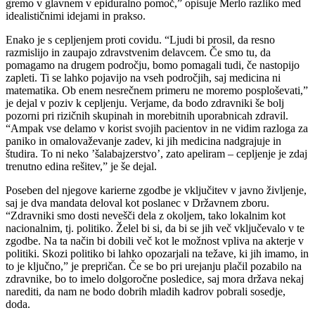
gremo v glavnem v epiduralno pomoč,” opisuje Merlo razliko med
idealističnimi idejami in prakso.
Enako je s cepljenjem proti covidu. “Ljudi bi prosil, da resno
razmislijo in zaupajo zdravstvenim delavcem. Če smo tu, da
pomagamo na drugem področju, bomo pomagali tudi, če nastopijo
zapleti. Ti se lahko pojavijo na vseh področjih, saj medicina ni
matematika. Ob enem nesrečnem primeru ne moremo posploševati,”
je dejal v poziv k cepljenju. Verjame, da bodo zdravniki še bolj
pozorni pri rizičnih skupinah in morebitnih uporabnicah zdravil.
“Ampak vse delamo v korist svojih pacientov in ne vidim razloga za
paniko in omalovaževanje zadev, ki jih medicina nadgrajuje in
študira. To ni neko ’šalabajzerstvo’, zato apeliram – cepljenje je zdaj
trenutno edina rešitev,” je še dejal.
Poseben del njegove karierne zgodbe je vključitev v javno življenje,
saj je dva mandata deloval kot poslanec v Državnem zboru.
“Zdravniki smo dosti nevešči dela z okoljem, tako lokalnim kot
nacionalnim, tj. politiko. Želel bi si, da bi se jih več vključevalo v te
zgodbe. Na ta način bi dobili več kot le možnost vpliva na akterje v
politiki. Skozi politiko bi lahko opozarjali na težave, ki jih imamo, in
to je ključno,” je prepričan. Če se bo pri urejanju plačil pozabilo na
zdravnike, bo to imelo dolgoročne posledice, saj mora država nekaj
narediti, da nam ne bodo dobrih mladih kadrov pobrali sosedje,
doda.