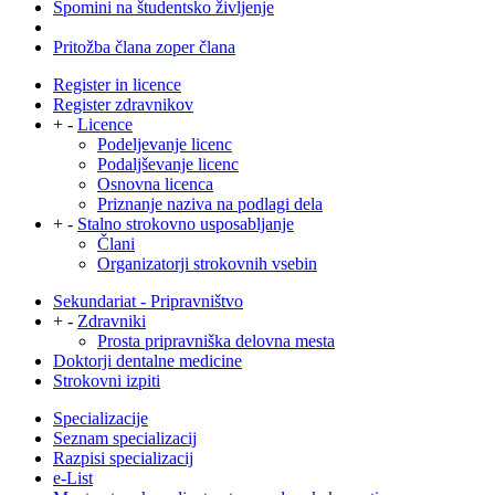
Spomini na študentsko življenje
Pritožba člana zoper člana
Register in licence
Register zdravnikov
+
-
Licence
Podeljevanje licenc
Podaljševanje licenc
Osnovna licenca
Priznanje naziva na podlagi dela
+
-
Stalno strokovno usposabljanje
Člani
Organizatorji strokovnih vsebin
Sekundariat - Pripravništvo
+
-
Zdravniki
Prosta pripravniška delovna mesta
Doktorji dentalne medicine
Strokovni izpiti
Specializacije
Seznam specializacij
Razpisi specializacij
e-List