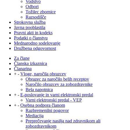
Vodstvo
Odbori
Tožilec zbornice
Razsodišče
Strokovna služba
Javna pooblastila
Pravni akti in kodeks
Podatki o članstvu
Mednarodno sodelovanje
Družbena odgovornost
Za člane
Članska izkaznica
Članarina
+
-
Vloge, naročila obrazcev
Obrazec za naročilo belih receptov
Naročilo obrazcev za zobozdravnike
Bela napotnica
+
-
E-poslovanje in varni elektronski predal
Varni elektronski predal - VEP
+
-
Osebna podpora članom
Razbremenilni pogovor
Mediacija
Preprečevanje nasilja nad zdravnikom ali
zobozdravnikom