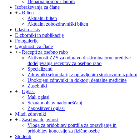
Denarna pomoč članom
Izobraževanja za člane
+
-
Bilten
Aktualni bilten
Aktualni zobozdravniški bilten
Glasilo - Isis
E-zborniki in publikacije
Fotogalerije
Ugodnosti za člane
+
-
Recepti za osebno rabo
Aktivnosti ZZS za odpravo diskirminatorne ureditve
dodeljevanja receptov za osebno rabo
Specializanti
Zdravniki sekundariji z opravljenim strokovnim izpitom
Upokojeni zdravniki in doktorji dentalne medicine
Zasebniki
+
-
Oglasi
Mali oglasi
Seznam objav nadomeščanj
Zaposlitveni oglasi
Mladi zdravniki
+
-
Zasebna dejavnost
Vloga za pridobitev potrdila za opravljanje in
pridobitev koncesije za fizične osebe
Študenti