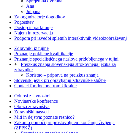
Sprejemna dvorana
Ana
Julijana
Za organizatorje dogodkov
Pogostitev
Dostop in parkiranje
Najem in rezervacija
Podpora pri izvedbi spletnih interaktivnih videoizobraževanj
Zdravniki iz tujine
Priznanje poklicne kvalifikacije
Priznanje specialističnega naslova pridobljenega v tujini
+
-
Preizkus znanja slovenskega strokovnega jezika za
zdravnike
Koristno – priprava na preizkus znanja
Slovenski jezik pri opravljanju zdravniške službe
Contact for doctors from Ukraine
Odnosi z javnostmi
Novinarske konference
Obrazi zdravništva
Zdravniški nasveti
Miti in dejstva: poznate resnico?
Zakon o pomoči pri prostovoljnem končanju življenja
(ZPPKŽ)