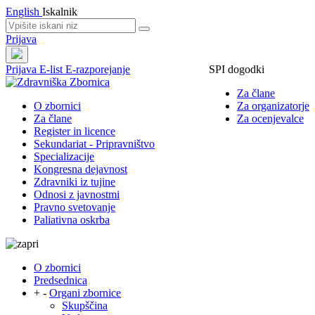
English
Iskalnik
Prijava
Prijava
E-list
E-razporejanje
SPI dogodki
Za člane
O zbornici
Za organizatorje
Za člane
Za ocenjevalce
Register in licence
Sekundariat - Pripravništvo
Specializacije
Kongresna dejavnost
Zdravniki iz tujine
Odnosi z javnostmi
Pravno svetovanje
Paliativna oskrba
O zbornici
Predsednica
+
-
Organi zbornice
Skupščina