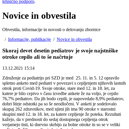
tehnično podporo
.
Novice in obvestila
Obvestila, informacije in novosti o delovanju zbornice
/
Informacije, publikacije
/
Novice in obvestila
Skoraj devet desetin pediatrov je svoje najstniške
otroke cepilo ali to še načrtuje
13.12.2021 15:14
Združenje za pediatrijo pri SZD je med 25. 11. in 5. 12 opravilo
spletno anketo med pediatri v povezavi s cepljenjem njihovih lastnih
otrok proti Covid-19. Svoje otroke, stare med 12. in 18. let, za
katere je bilo cepivo v času izvedbe ankete že na voljo, je cepilo
76,7% pediatrov. Da jih bodo cepili, je napovedalo 8,9% pediatrov,
dobri štirje odstotki pa so še neodločeni. V anketi je sodelovalo
skupaj 262 zdravnikov, med njimi jih ima 90 otroke v starostni
skupini med 12. in 18. let, za katere cepljenje že poteka. Rezultati
kažejo, da v prednosti do sedaj dostopnega cepljenja otrok
verjamejo tisti, ki dnevno skrbijo za bolne otroke in so se v veliki