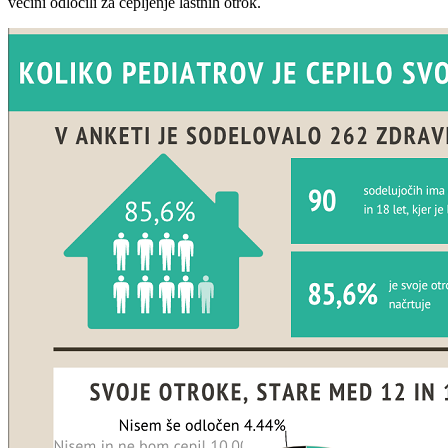
večini odločili za cepljenje lastnih otrok.