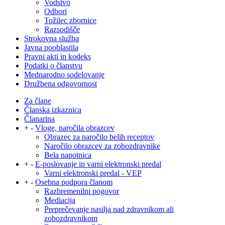
Vodstvo
Odbori
Tožilec zbornice
Razsodišče
Strokovna služba
Javna pooblastila
Pravni akti in kodeks
Podatki o članstvu
Mednarodno sodelovanje
Družbena odgovornost
Za člane
Članska izkaznica
Članarina
+
-
Vloge, naročila obrazcev
Obrazec za naročilo belih receptov
Naročilo obrazcev za zobozdravnike
Bela napotnica
+
-
E-poslovanje in varni elektronski predal
Varni elektronski predal - VEP
+
-
Osebna podpora članom
Razbremenilni pogovor
Mediacija
Preprečevanje nasilja nad zdravnikom ali
zobozdravnikom