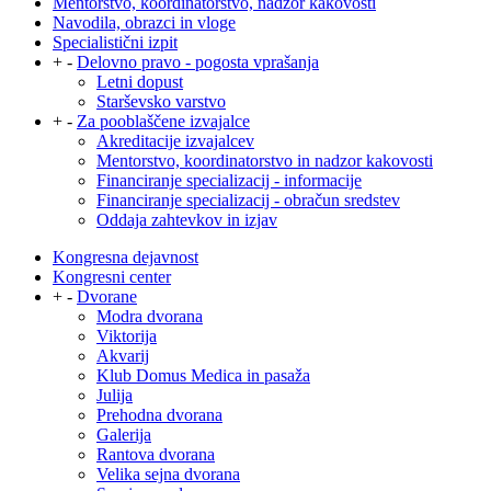
Mentorstvo, koordinatorstvo, nadzor kakovosti
Navodila, obrazci in vloge
Specialistični izpit
+
-
Delovno pravo - pogosta vprašanja
Letni dopust
Starševsko varstvo
+
-
Za pooblaščene izvajalce
Akreditacije izvajalcev
Mentorstvo, koordinatorstvo in nadzor kakovosti
Financiranje specializacij - informacije
Financiranje specializacij - obračun sredstev
Oddaja zahtevkov in izjav
Kongresna dejavnost
Kongresni center
+
-
Dvorane
Modra dvorana
Viktorija
Akvarij
Klub Domus Medica in pasaža
Julija
Prehodna dvorana
Galerija
Rantova dvorana
Velika sejna dvorana