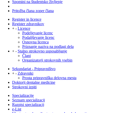
Spomini na študentsko življenje
Pritožba člana zoper člana
Register in licence
Register zdravnikov
+
-
Licence
Podeljevanje licenc
Podaljševanje licenc
Osnovna licenca
Priznanje naziva na podlagi dela
+
-
Stalno strokovno usposabljanje
Člani
Organizatorji strokovnih vsebin
Sekundariat - Pripravništvo
+
-
Zdravniki
Prosta pripravniška delovna mesta
Doktorji dentalne medicine
Strokovni izpiti
Specializacije
Seznam specializacij
Razpisi specializacij
e-List