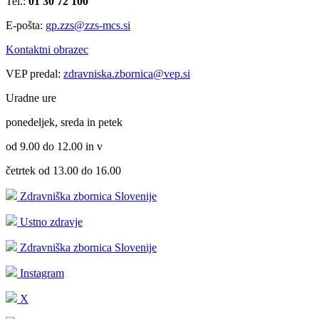
Tel.:
01 30 72 100
E-pošta:
gp.zzs@zzs-mcs.si
Kontaktni obrazec
VEP predal:
zdravniska.zbornica@vep.si
Uradne ure
ponedeljek, sreda in petek
od 9.00 do 12.00 in v
četrtek od 13.00 do 16.00
Zdravniška zbornica Slovenije
Ustno zdravje
Zdravniška zbornica Slovenije
Instagram
X