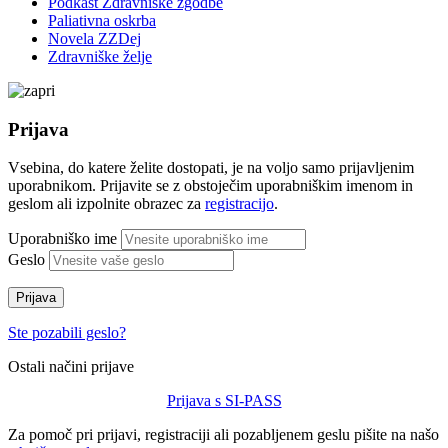
Podkast Zdravniške zgodbe
Paliativna oskrba
Novela ZZDej
Zdravniške želje
Prijava
Vsebina, do katere želite dostopati, je na voljo samo prijavljenim
uporabnikom. Prijavite se z obstoječim uporabniškim imenom in
geslom ali izpolnite obrazec za
registracijo
.
Uporabniško ime
Geslo
Prijava
Ste pozabili geslo?
Ostali načini prijave
Prijava s SI-PASS
Za pomoč pri prijavi, registraciji ali pozabljenem geslu pišite na našo