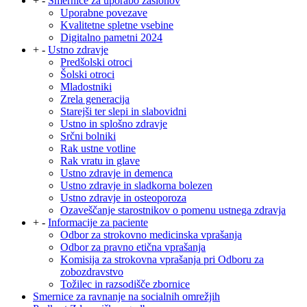
+
-
Smernice za uporabo zaslonov
Uporabne povezave
Kvalitetne spletne vsebine
Digitalno pametni 2024
+
-
Ustno zdravje
Predšolski otroci
Šolski otroci
Mladostniki
Zrela generacija
Starejši ter slepi in slabovidni
Ustno in splošno zdravje
Srčni bolniki
Rak ustne votline
Rak vratu in glave
Ustno zdravje in demenca
Ustno zdravje in sladkorna bolezen
Ustno zdravje in osteoporoza
Ozaveščanje starostnikov o pomenu ustnega zdravja
+
-
Informacije za paciente
Odbor za strokovno medicinska vprašanja
Odbor za pravno etična vprašanja
Komisija za strokovna vprašanja pri Odboru za
zobozdravstvo
Tožilec in razsodišče zbornice
Smernice za ravnanje na socialnih omrežjih