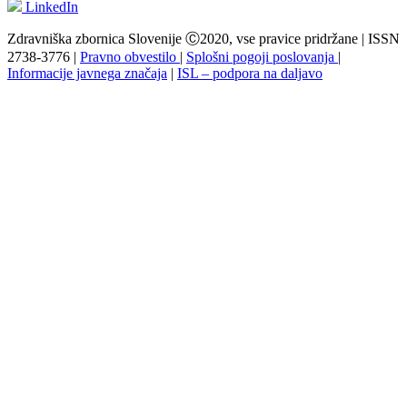
LinkedIn
Zdravniška zbornica Slovenije Ⓒ2020, vse pravice pridržane | ISSN
2738-3776 |
Pravno obvestilo
|
Splošni pogoji poslovanja
|
Informacije javnega značaja
|
ISL – podpora na daljavo