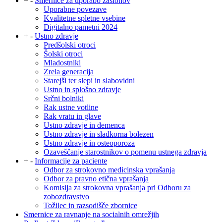
+
-
Smernice za uporabo zaslonov
Uporabne povezave
Kvalitetne spletne vsebine
Digitalno pametni 2024
+
-
Ustno zdravje
Predšolski otroci
Šolski otroci
Mladostniki
Zrela generacija
Starejši ter slepi in slabovidni
Ustno in splošno zdravje
Srčni bolniki
Rak ustne votline
Rak vratu in glave
Ustno zdravje in demenca
Ustno zdravje in sladkorna bolezen
Ustno zdravje in osteoporoza
Ozaveščanje starostnikov o pomenu ustnega zdravja
+
-
Informacije za paciente
Odbor za strokovno medicinska vprašanja
Odbor za pravno etična vprašanja
Komisija za strokovna vprašanja pri Odboru za
zobozdravstvo
Tožilec in razsodišče zbornice
Smernice za ravnanje na socialnih omrežjih