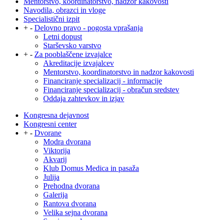
Mentorstvo, koordinatorstvo, nadzor kakovosti
Navodila, obrazci in vloge
Specialistični izpit
+
-
Delovno pravo - pogosta vprašanja
Letni dopust
Starševsko varstvo
+
-
Za pooblaščene izvajalce
Akreditacije izvajalcev
Mentorstvo, koordinatorstvo in nadzor kakovosti
Financiranje specializacij - informacije
Financiranje specializacij - obračun sredstev
Oddaja zahtevkov in izjav
Kongresna dejavnost
Kongresni center
+
-
Dvorane
Modra dvorana
Viktorija
Akvarij
Klub Domus Medica in pasaža
Julija
Prehodna dvorana
Galerija
Rantova dvorana
Velika sejna dvorana