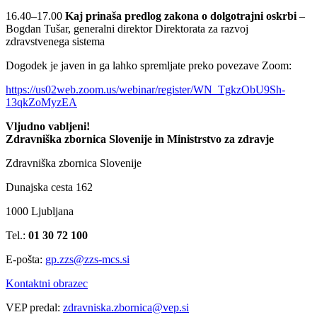
16.40–17.00
Kaj prinaša predlog zakona o dolgotrajni oskrbi
–
Bogdan Tušar, generalni direktor Direktorata za razvoj
zdravstvenega sistema
Dogodek je javen in ga lahko spremljate preko povezave Zoom:
https://us02web.zoom.us/webinar/register/WN_TgkzObU9Sh-
13qkZoMyzEA
Vljudno vabljeni!
Zdravniška zbornica Slovenije in Ministrstvo za zdravje
Zdravniška zbornica Slovenije
Dunajska cesta 162
1000 Ljubljana
Tel.:
01 30 72 100
E-pošta:
gp.zzs@zzs-mcs.si
Kontaktni obrazec
VEP predal:
zdravniska.zbornica@vep.si