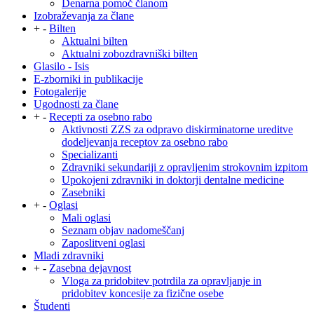
Denarna pomoč članom
Izobraževanja za člane
+
-
Bilten
Aktualni bilten
Aktualni zobozdravniški bilten
Glasilo - Isis
E-zborniki in publikacije
Fotogalerije
Ugodnosti za člane
+
-
Recepti za osebno rabo
Aktivnosti ZZS za odpravo diskirminatorne ureditve
dodeljevanja receptov za osebno rabo
Specializanti
Zdravniki sekundariji z opravljenim strokovnim izpitom
Upokojeni zdravniki in doktorji dentalne medicine
Zasebniki
+
-
Oglasi
Mali oglasi
Seznam objav nadomeščanj
Zaposlitveni oglasi
Mladi zdravniki
+
-
Zasebna dejavnost
Vloga za pridobitev potrdila za opravljanje in
pridobitev koncesije za fizične osebe
Študenti