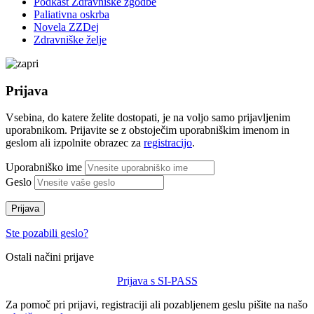
Podkast Zdravniške zgodbe
Paliativna oskrba
Novela ZZDej
Zdravniške želje
Prijava
Vsebina, do katere želite dostopati, je na voljo samo prijavljenim
uporabnikom. Prijavite se z obstoječim uporabniškim imenom in
geslom ali izpolnite obrazec za
registracijo
.
Uporabniško ime
Geslo
Prijava
Ste pozabili geslo?
Ostali načini prijave
Prijava s SI-PASS
Za pomoč pri prijavi, registraciji ali pozabljenem geslu pišite na našo