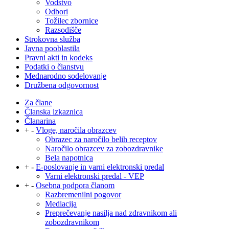
Vodstvo
Odbori
Tožilec zbornice
Razsodišče
Strokovna služba
Javna pooblastila
Pravni akti in kodeks
Podatki o članstvu
Mednarodno sodelovanje
Družbena odgovornost
Za člane
Članska izkaznica
Članarina
+
-
Vloge, naročila obrazcev
Obrazec za naročilo belih receptov
Naročilo obrazcev za zobozdravnike
Bela napotnica
+
-
E-poslovanje in varni elektronski predal
Varni elektronski predal - VEP
+
-
Osebna podpora članom
Razbremenilni pogovor
Mediacija
Preprečevanje nasilja nad zdravnikom ali
zobozdravnikom