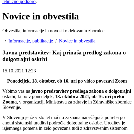
tehnično podporo
.
Novice in obvestila
Obvestila, informacije in novosti o delovanju zbornice
/
Informacije, publikacije
/
Novice in obvestila
Javna predstavitev: Kaj prinaša predlog zakona o
dolgotrajni oskrbi
15.10.2021 12:23
Ponedeljek, 18. oktober, ob 16. uri po video povezavi Zoom
Vabimo vas na
javno predstavitev predloga zakona o dolgotrajni
oskrbi
, ki bo v ponedeljek,
18. oktobra 2021, ob 16. uri preko
Zooma
, v organizaciji Ministrstva za zdravje in Zdravniške zbornice
Slovenije.
V Sloveniji je že vrsto let močno zaznana naraščajoča potreba po
enotni sistemski ureditvi področja dolgotrajne oskrbe. Ureditev je
izjemnega pomena in zelo povezana tudi z zdravstvenim sistemom.