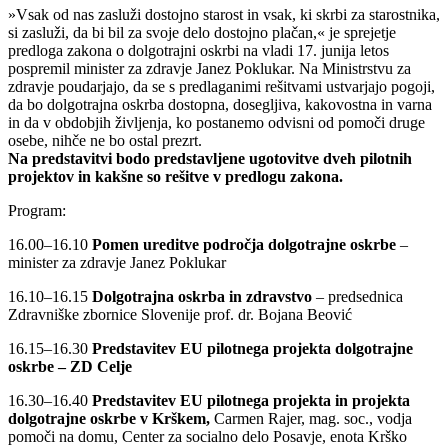
»Vsak od nas zasluži dostojno starost in vsak, ki skrbi za starostnika,
si zasluži, da bi bil za svoje delo dostojno plačan,« je sprejetje
predloga zakona o dolgotrajni oskrbi na vladi 17. junija letos
pospremil minister za zdravje Janez Poklukar. Na Ministrstvu za
zdravje poudarjajo, da se s predlaganimi rešitvami ustvarjajo pogoji,
da bo dolgotrajna oskrba dostopna, dosegljiva, kakovostna in varna
in da v obdobjih življenja, ko postanemo odvisni od pomoči druge
osebe, nihče ne bo ostal prezrt.
Na predstavitvi bodo predstavljene ugotovitve dveh pilotnih
projektov in kakšne so rešitve v predlogu zakona.
Program:
16.00–16.10
Pomen ureditve področja dolgotrajne oskrbe
–
minister za zdravje Janez Poklukar
16.10–16.15
Dolgotrajna oskrba in zdravstvo
– predsednica
Zdravniške zbornice Slovenije prof. dr. Bojana Beović
16.15–16.30
Predstavitev EU pilotnega projekta dolgotrajne
oskrbe – ZD Celje
16.30–16.40
Predstavitev EU pilotnega projekta in projekta
dolgotrajne oskrbe v Krškem,
Carmen Rajer, mag. soc., vodja
pomoči na domu, Center za socialno delo Posavje, enota Krško