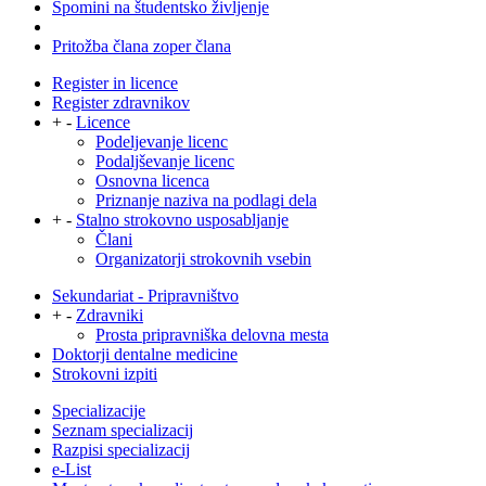
Spomini na študentsko življenje
Pritožba člana zoper člana
Register in licence
Register zdravnikov
+
-
Licence
Podeljevanje licenc
Podaljševanje licenc
Osnovna licenca
Priznanje naziva na podlagi dela
+
-
Stalno strokovno usposabljanje
Člani
Organizatorji strokovnih vsebin
Sekundariat - Pripravništvo
+
-
Zdravniki
Prosta pripravniška delovna mesta
Doktorji dentalne medicine
Strokovni izpiti
Specializacije
Seznam specializacij
Razpisi specializacij
e-List