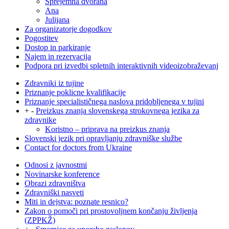
Sprejemna dvorana
Ana
Julijana
Za organizatorje dogodkov
Pogostitev
Dostop in parkiranje
Najem in rezervacija
Podpora pri izvedbi spletnih interaktivnih videoizobraževanj
Zdravniki iz tujine
Priznanje poklicne kvalifikacije
Priznanje specialističnega naslova pridobljenega v tujini
+
-
Preizkus znanja slovenskega strokovnega jezika za
zdravnike
Koristno – priprava na preizkus znanja
Slovenski jezik pri opravljanju zdravniške službe
Contact for doctors from Ukraine
Odnosi z javnostmi
Novinarske konference
Obrazi zdravništva
Zdravniški nasveti
Miti in dejstva: poznate resnico?
Zakon o pomoči pri prostovoljnem končanju življenja
(ZPPKŽ)