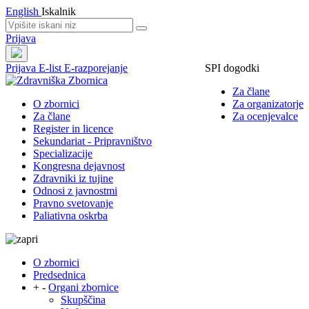
English
Iskalnik
Prijava
Prijava
E-list
E-razporejanje
SPI dogodki
Za člane
O zbornici
Za organizatorje
Za člane
Za ocenjevalce
Register in licence
Sekundariat - Pripravništvo
Specializacije
Kongresna dejavnost
Zdravniki iz tujine
Odnosi z javnostmi
Pravno svetovanje
Paliativna oskrba
O zbornici
Predsednica
+
-
Organi zbornice
Skupščina