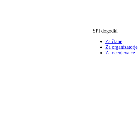
SPI dogodki
Za člane
Za organizatorje
Za ocenjevalce