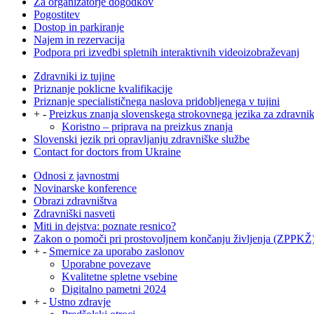
Za organizatorje dogodkov
Pogostitev
Dostop in parkiranje
Najem in rezervacija
Podpora pri izvedbi spletnih interaktivnih videoizobraževanj
Zdravniki iz tujine
Priznanje poklicne kvalifikacije
Priznanje specialističnega naslova pridobljenega v tujini
+
-
Preizkus znanja slovenskega strokovnega jezika za zdravni
Koristno – priprava na preizkus znanja
Slovenski jezik pri opravljanju zdravniške službe
Contact for doctors from Ukraine
Odnosi z javnostmi
Novinarske konference
Obrazi zdravništva
Zdravniški nasveti
Miti in dejstva: poznate resnico?
Zakon o pomoči pri prostovoljnem končanju življenja (ZPPKŽ
+
-
Smernice za uporabo zaslonov
Uporabne povezave
Kvalitetne spletne vsebine
Digitalno pametni 2024
+
-
Ustno zdravje