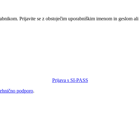
orabnikom. Prijavite se z obstoječim uporabniškim imenom in geslom ali
Prijava s SI-PASS
tehnično podporo
.