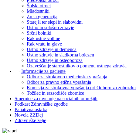
Predšolski otroci
Šolski otroci
Mladostniki
Zrela generacija
Starejši ter slepi in slabovidni
Ustno in splošno zdravje
Srčni bolniki
Rak ustne votline
Rak vratu in glave
Ustno zdravje in demenca
Ustno zdravje in sladkorna bolezen
Ustno zdravje in osteoporoza
Ozaveščanje starostnikov o pomenu ustnega zdravja
+
-
Informacije za paciente
Odbor za strokovno medicinska vprašanja
Odbor za pravno etična vprašanja
Komisija za strokovna vprašanja pri Odboru za zobozdra
Tožilec in razsodišče zbornice
Smernice za ravnanje na socialnih omrežjih
Podkast Zdravniške zgodbe
Paliativna oskrba
Novela ZZDej
Zdravniške želje