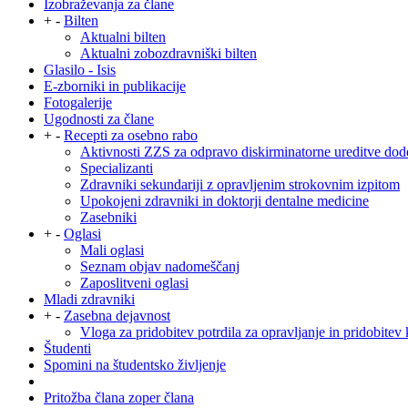
Izobraževanja za člane
+
-
Bilten
Aktualni bilten
Aktualni zobozdravniški bilten
Glasilo - Isis
E-zborniki in publikacije
Fotogalerije
Ugodnosti za člane
+
-
Recepti za osebno rabo
Aktivnosti ZZS za odpravo diskirminatorne ureditve dod
Specializanti
Zdravniki sekundariji z opravljenim strokovnim izpitom
Upokojeni zdravniki in doktorji dentalne medicine
Zasebniki
+
-
Oglasi
Mali oglasi
Seznam objav nadomeščanj
Zaposlitveni oglasi
Mladi zdravniki
+
-
Zasebna dejavnost
Vloga za pridobitev potrdila za opravljanje in pridobitev 
Študenti
Spomini na študentsko življenje
Pritožba člana zoper člana