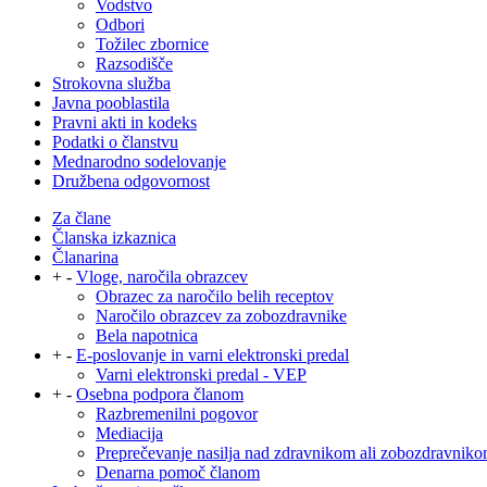
Vodstvo
Odbori
Tožilec zbornice
Razsodišče
Strokovna služba
Javna pooblastila
Pravni akti in kodeks
Podatki o članstvu
Mednarodno sodelovanje
Družbena odgovornost
Za člane
Članska izkaznica
Članarina
+
-
Vloge, naročila obrazcev
Obrazec za naročilo belih receptov
Naročilo obrazcev za zobozdravnike
Bela napotnica
+
-
E-poslovanje in varni elektronski predal
Varni elektronski predal - VEP
+
-
Osebna podpora članom
Razbremenilni pogovor
Mediacija
Preprečevanje nasilja nad zdravnikom ali zobozdravnik
Denarna pomoč članom