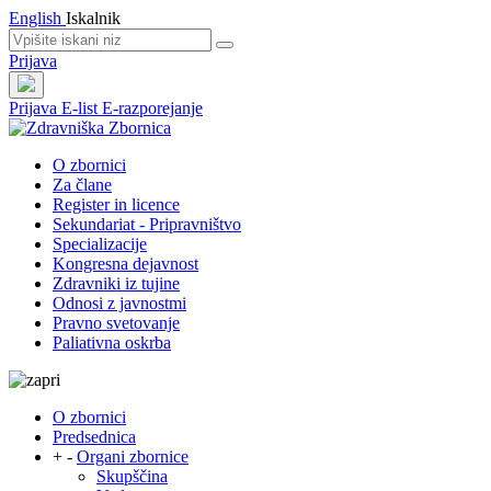
English
Iskalnik
Prijava
Prijava
E-list
E-razporejanje
O zbornici
Za člane
Register in licence
Sekundariat - Pripravništvo
Specializacije
Kongresna dejavnost
Zdravniki iz tujine
Odnosi z javnostmi
Pravno svetovanje
Paliativna oskrba
O zbornici
Predsednica
+
-
Organi zbornice
Skupščina