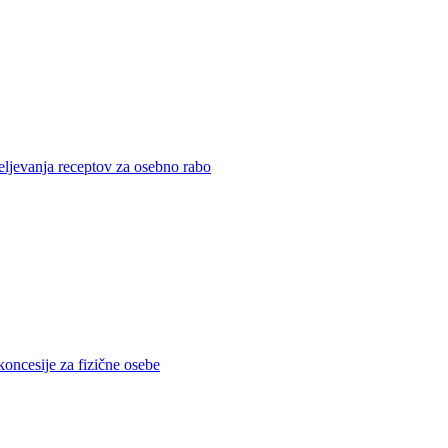
eljevanja receptov za osebno rabo
koncesije za fizične osebe