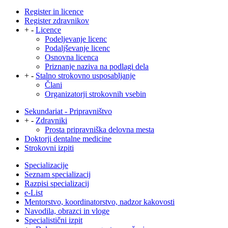
Register in licence
Register zdravnikov
+
-
Licence
Podeljevanje licenc
Podaljševanje licenc
Osnovna licenca
Priznanje naziva na podlagi dela
+
-
Stalno strokovno usposabljanje
Člani
Organizatorji strokovnih vsebin
Sekundariat - Pripravništvo
+
-
Zdravniki
Prosta pripravniška delovna mesta
Doktorji dentalne medicine
Strokovni izpiti
Specializacije
Seznam specializacij
Razpisi specializacij
e-List
Mentorstvo, koordinatorstvo, nadzor kakovosti
Navodila, obrazci in vloge
Specialistični izpit