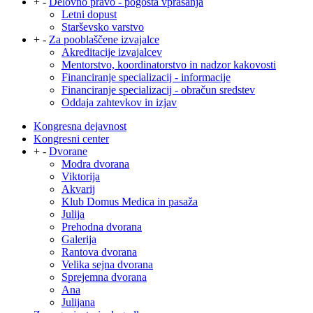
+
-
Delovno pravo - pogosta vprašanja
Letni dopust
Starševsko varstvo
+
-
Za pooblaščene izvajalce
Akreditacije izvajalcev
Mentorstvo, koordinatorstvo in nadzor kakovosti
Financiranje specializacij - informacije
Financiranje specializacij - obračun sredstev
Oddaja zahtevkov in izjav
Kongresna dejavnost
Kongresni center
+
-
Dvorane
Modra dvorana
Viktorija
Akvarij
Klub Domus Medica in pasaža
Julija
Prehodna dvorana
Galerija
Rantova dvorana
Velika sejna dvorana
Sprejemna dvorana
Ana
Julijana