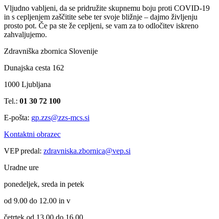
Vljudno vabljeni, da se pridružite skupnemu boju proti COVID-19
in s cepljenjem zaščitite sebe ter svoje bližnje – dajmo življenju
prosto pot. Če pa ste že cepljeni, se vam za to odločitev iskreno
zahvaljujemo.
Zdravniška zbornica Slovenije
Dunajska cesta 162
1000 Ljubljana
Tel.:
01 30 72 100
E-pošta:
gp.zzs@zzs-mcs.si
Kontaktni obrazec
VEP predal:
zdravniska.zbornica@vep.si
Uradne ure
ponedeljek, sreda in petek
od 9.00 do 12.00 in v
četrtek od 13.00 do 16.00