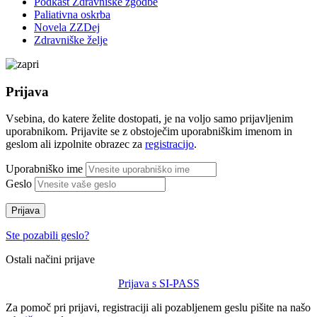
Podkast Zdravniške zgodbe
Paliativna oskrba
Novela ZZDej
Zdravniške želje
Prijava
Vsebina, do katere želite dostopati, je na voljo samo prijavljenim
uporabnikom. Prijavite se z obstoječim uporabniškim imenom in
geslom ali izpolnite obrazec za
registracijo
.
Uporabniško ime
Geslo
Prijava
Ste pozabili geslo?
Ostali načini prijave
Prijava s SI-PASS
Za pomoč pri prijavi, registraciji ali pozabljenem geslu pišite na našo