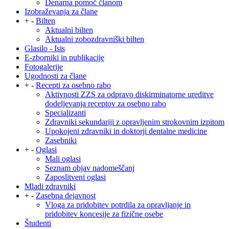
Denarna pomoč članom
Izobraževanja za člane
+
-
Bilten
Aktualni bilten
Aktualni zobozdravniški bilten
Glasilo - Isis
E-zborniki in publikacije
Fotogalerije
Ugodnosti za člane
+
-
Recepti za osebno rabo
Aktivnosti ZZS za odpravo diskirminatorne ureditve
dodeljevanja receptov za osebno rabo
Specializanti
Zdravniki sekundariji z opravljenim strokovnim izpitom
Upokojeni zdravniki in doktorji dentalne medicine
Zasebniki
+
-
Oglasi
Mali oglasi
Seznam objav nadomeščanj
Zaposlitveni oglasi
Mladi zdravniki
+
-
Zasebna dejavnost
Vloga za pridobitev potrdila za opravljanje in
pridobitev koncesije za fizične osebe
Študenti