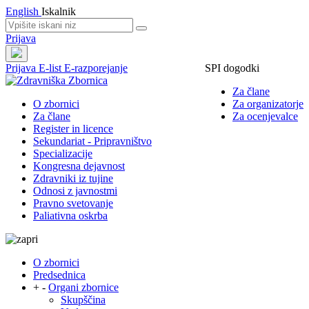
English
Iskalnik
Prijava
Prijava
E-list
E-razporejanje
SPI dogodki
Za člane
O zbornici
Za organizatorje
Za člane
Za ocenjevalce
Register in licence
Sekundariat - Pripravništvo
Specializacije
Kongresna dejavnost
Zdravniki iz tujine
Odnosi z javnostmi
Pravno svetovanje
Paliativna oskrba
O zbornici
Predsednica
+
-
Organi zbornice
Skupščina