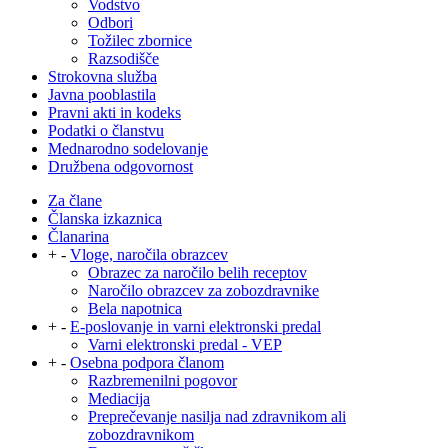
Vodstvo
Odbori
Tožilec zbornice
Razsodišče
Strokovna služba
Javna pooblastila
Pravni akti in kodeks
Podatki o članstvu
Mednarodno sodelovanje
Družbena odgovornost
Za člane
Članska izkaznica
Članarina
+
-
Vloge, naročila obrazcev
Obrazec za naročilo belih receptov
Naročilo obrazcev za zobozdravnike
Bela napotnica
+
-
E-poslovanje in varni elektronski predal
Varni elektronski predal - VEP
+
-
Osebna podpora članom
Razbremenilni pogovor
Mediacija
Preprečevanje nasilja nad zdravnikom ali
zobozdravnikom