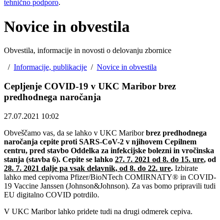
tehnično podporo
.
Novice in obvestila
Obvestila, informacije in novosti o delovanju zbornice
/
Informacije, publikacije
/
Novice in obvestila
Cepljenje COVID-19 v UKC Maribor brez
predhodnega naročanja
27.07.2021 10:02
Obveščamo vas, da se lahko v UKC Maribor
brez predhodnega
naročanja cepite proti SARS-CoV-2 v njihovem Cepilnem
centru, pred stavbo Oddelka za infekcijske bolezni in vročinska
stanja (stavba 6
). Cepite se lahko
27. 7. 2021 od 8. do 15. ure
, od
28. 7. 2021 dalje pa vsak delavnik, od 8. do 22. ure
.
Izbirate
lahko med cepivoma Pfizer/BioNTech COMIRNATY® in COVID-
19 Vaccine Janssen (Johnson&Johnson). Za vas bomo pripravili tudi
EU digitalno COVID potrdilo.
V UKC Maribor lahko pridete tudi na drugi odmerek cepiva.