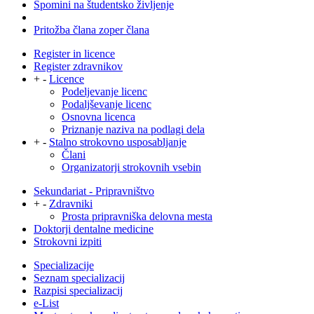
Spomini na študentsko življenje
Pritožba člana zoper člana
Register in licence
Register zdravnikov
+
-
Licence
Podeljevanje licenc
Podaljševanje licenc
Osnovna licenca
Priznanje naziva na podlagi dela
+
-
Stalno strokovno usposabljanje
Člani
Organizatorji strokovnih vsebin
Sekundariat - Pripravništvo
+
-
Zdravniki
Prosta pripravniška delovna mesta
Doktorji dentalne medicine
Strokovni izpiti
Specializacije
Seznam specializacij
Razpisi specializacij
e-List