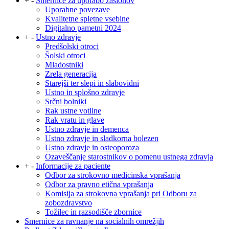
+
-
Smernice za uporabo zaslonov
Uporabne povezave
Kvalitetne spletne vsebine
Digitalno pametni 2024
+
-
Ustno zdravje
Predšolski otroci
Šolski otroci
Mladostniki
Zrela generacija
Starejši ter slepi in slabovidni
Ustno in splošno zdravje
Srčni bolniki
Rak ustne votline
Rak vratu in glave
Ustno zdravje in demenca
Ustno zdravje in sladkorna bolezen
Ustno zdravje in osteoporoza
Ozaveščanje starostnikov o pomenu ustnega zdravja
+
-
Informacije za paciente
Odbor za strokovno medicinska vprašanja
Odbor za pravno etična vprašanja
Komisija za strokovna vprašanja pri Odboru za
zobozdravstvo
Tožilec in razsodišče zbornice
Smernice za ravnanje na socialnih omrežjih