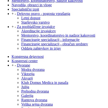
Mentorstvo, koordinatorstvo, nadzor kakovosti
Navodila, obrazci in vloge
Specialistični izpit
+
-
Delovno pravo - pogosta vprašanja
Letni dopust
Starševsko varstvo
+
-
Za pooblaščene izvajalce
Akreditacije izvajalcev
Mentorstvo, koordinatorstvo in nadzor kakovosti
Financiranje specializacij - informacije
Financiranje specializacij - obračun sredstev
Oddaja zahtevkov in izjav
Kongresna dejavnost
Kongresni center
+
-
Dvorane
Modra dvorana
Viktorija
Akvarij
Klub Domus Medica in pasaža
Julija
Prehodna dvorana
Galerija
Rantova dvorana
Velika sejna dvorana