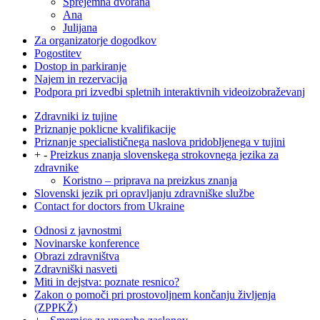
Sprejemna dvorana
Ana
Julijana
Za organizatorje dogodkov
Pogostitev
Dostop in parkiranje
Najem in rezervacija
Podpora pri izvedbi spletnih interaktivnih videoizobraževanj
Zdravniki iz tujine
Priznanje poklicne kvalifikacije
Priznanje specialističnega naslova pridobljenega v tujini
+
-
Preizkus znanja slovenskega strokovnega jezika za
zdravnike
Koristno – priprava na preizkus znanja
Slovenski jezik pri opravljanju zdravniške službe
Contact for doctors from Ukraine
Odnosi z javnostmi
Novinarske konference
Obrazi zdravništva
Zdravniški nasveti
Miti in dejstva: poznate resnico?
Zakon o pomoči pri prostovoljnem končanju življenja
(ZPPKŽ)