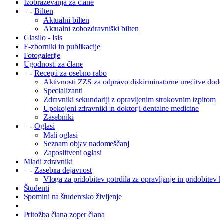
Izobraževanja za člane
+
-
Bilten
Aktualni bilten
Aktualni zobozdravniški bilten
Glasilo - Isis
E-zborniki in publikacije
Fotogalerije
Ugodnosti za člane
+
-
Recepti za osebno rabo
Aktivnosti ZZS za odpravo diskirminatorne ureditve dod
Specializanti
Zdravniki sekundariji z opravljenim strokovnim izpitom
Upokojeni zdravniki in doktorji dentalne medicine
Zasebniki
+
-
Oglasi
Mali oglasi
Seznam objav nadomeščanj
Zaposlitveni oglasi
Mladi zdravniki
+
-
Zasebna dejavnost
Vloga za pridobitev potrdila za opravljanje in pridobitev 
Študenti
Spomini na študentsko življenje
Pritožba člana zoper člana