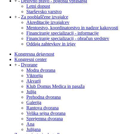
+
-
Delovno pravo - pogosta vprašanja
Letni dopust
Starševsko varstvo
+
-
Za pooblaščene izvajalce
Akreditacije izvajalcev
Mentorstvo, koordinatorstvo in nadzor kakovosti
Financiranje specializacij - informacije
Financiranje specializacij - obračun sredstev
Oddaja zahtevkov in izjav
Kongresna dejavnost
Kongresni center
+
-
Dvorane
Modra dvorana
Viktorija
Akvarij
Klub Domus Medica in pasaža
Julija
Prehodna dvorana
Galerija
Rantova dvorana
Velika sejna dvorana
Sprejemna dvorana
Ana
Julijana