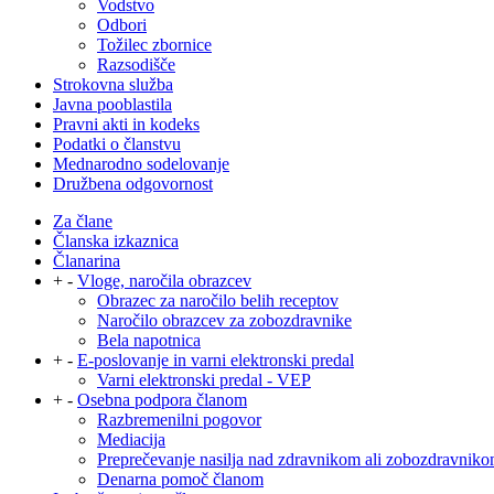
Vodstvo
Odbori
Tožilec zbornice
Razsodišče
Strokovna služba
Javna pooblastila
Pravni akti in kodeks
Podatki o članstvu
Mednarodno sodelovanje
Družbena odgovornost
Za člane
Članska izkaznica
Članarina
+
-
Vloge, naročila obrazcev
Obrazec za naročilo belih receptov
Naročilo obrazcev za zobozdravnike
Bela napotnica
+
-
E-poslovanje in varni elektronski predal
Varni elektronski predal - VEP
+
-
Osebna podpora članom
Razbremenilni pogovor
Mediacija
Preprečevanje nasilja nad zdravnikom ali zobozdravnik
Denarna pomoč članom