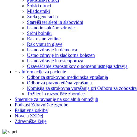
Predšolski otroci
Šolski otroci
Mladostniki
Zrela generacija
Starejši ter slepi in slabovidni
Ustno in splošno zdravje
Srčni bolniki
Rak ustne votline
Rak vratu in glave
Ustno zdravje in demenca
Ustno zdravje in sladkorna bolezen
Ustno zdravje in osteoporoza
Ozaveščanje starostnikov o pomenu ustnega zdravja
+
-
Informacije za paciente
Odbor za strokovno medicinska vprašanja
Odbor za pravno etična vprašanja
Komisija za strokovna vprašanja pri Odboru za zobozdra
Tožilec in razsodišče zbornice
Smernice za ravnanje na socialnih omrežjih
Podkast Zdravniške zgodbe
Paliativna oskrba
Novela ZZDej
Zdravniške želje