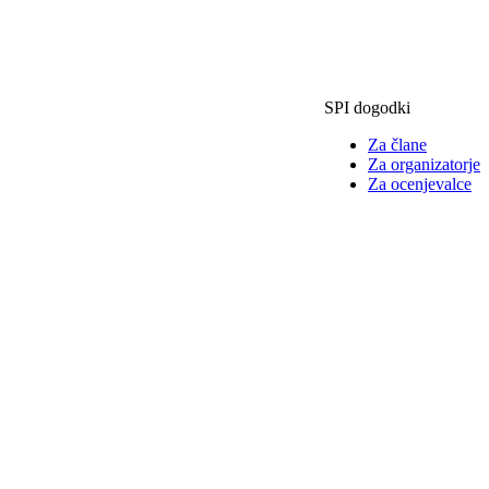
SPI dogodki
Za člane
Za organizatorje
Za ocenjevalce