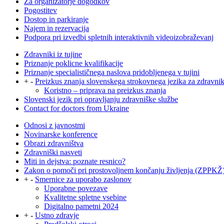
Za organizatorje dogodkov
Pogostitev
Dostop in parkiranje
Najem in rezervacija
Podpora pri izvedbi spletnih interaktivnih videoizobraževanj
Zdravniki iz tujine
Priznanje poklicne kvalifikacije
Priznanje specialističnega naslova pridobljenega v tujini
+
-
Preizkus znanja slovenskega strokovnega jezika za zdravni
Koristno – priprava na preizkus znanja
Slovenski jezik pri opravljanju zdravniške službe
Contact for doctors from Ukraine
Odnosi z javnostmi
Novinarske konference
Obrazi zdravništva
Zdravniški nasveti
Miti in dejstva: poznate resnico?
Zakon o pomoči pri prostovoljnem končanju življenja (ZPPKŽ
+
-
Smernice za uporabo zaslonov
Uporabne povezave
Kvalitetne spletne vsebine
Digitalno pametni 2024
+
-
Ustno zdravje