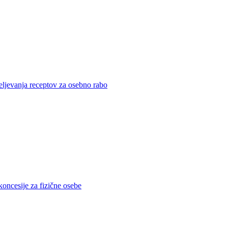
eljevanja receptov za osebno rabo
koncesije za fizične osebe