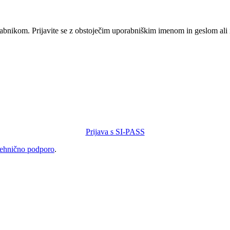
orabnikom. Prijavite se z obstoječim uporabniškim imenom in geslom ali
Prijava s SI-PASS
tehnično podporo
.