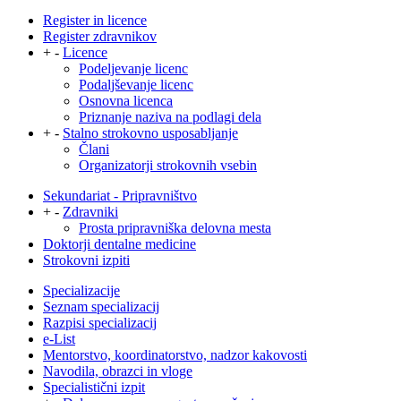
Register in licence
Register zdravnikov
+
-
Licence
Podeljevanje licenc
Podaljševanje licenc
Osnovna licenca
Priznanje naziva na podlagi dela
+
-
Stalno strokovno usposabljanje
Člani
Organizatorji strokovnih vsebin
Sekundariat - Pripravništvo
+
-
Zdravniki
Prosta pripravniška delovna mesta
Doktorji dentalne medicine
Strokovni izpiti
Specializacije
Seznam specializacij
Razpisi specializacij
e-List
Mentorstvo, koordinatorstvo, nadzor kakovosti
Navodila, obrazci in vloge
Specialistični izpit