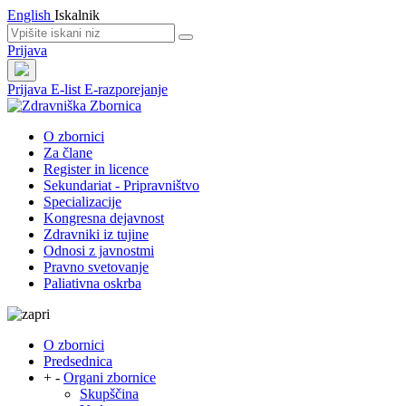
English
Iskalnik
Prijava
Prijava
E-list
E-razporejanje
O zbornici
Za člane
Register in licence
Sekundariat - Pripravništvo
Specializacije
Kongresna dejavnost
Zdravniki iz tujine
Odnosi z javnostmi
Pravno svetovanje
Paliativna oskrba
O zbornici
Predsednica
+
-
Organi zbornice
Skupščina