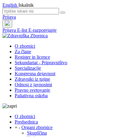
English
Iskalnik
Prijava
Prijava
E-list
E-razporejanje
O zbornici
Za člane
Register in licence
Sekundariat - Pripravništvo
Specializacije
Kongresna dejavnost
Zdravniki iz tujine
Odnosi z javnostmi
Pravno svetovanje
Paliativna oskrba
O zbornici
Predsednica
+
-
Organi zbornice
Skupščina