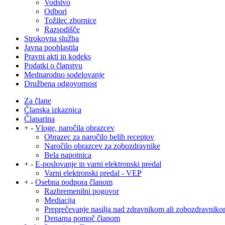
Vodstvo
Odbori
Tožilec zbornice
Razsodišče
Strokovna služba
Javna pooblastila
Pravni akti in kodeks
Podatki o članstvu
Mednarodno sodelovanje
Družbena odgovornost
Za člane
Članska izkaznica
Članarina
+
-
Vloge, naročila obrazcev
Obrazec za naročilo belih receptov
Naročilo obrazcev za zobozdravnike
Bela napotnica
+
-
E-poslovanje in varni elektronski predal
Varni elektronski predal - VEP
+
-
Osebna podpora članom
Razbremenilni pogovor
Mediacija
Preprečevanje nasilja nad zdravnikom ali zobozdravnik
Denarna pomoč članom