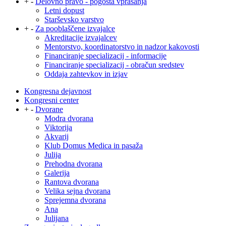
+
-
Delovno pravo - pogosta vprašanja
Letni dopust
Starševsko varstvo
+
-
Za pooblaščene izvajalce
Akreditacije izvajalcev
Mentorstvo, koordinatorstvo in nadzor kakovosti
Financiranje specializacij - informacije
Financiranje specializacij - obračun sredstev
Oddaja zahtevkov in izjav
Kongresna dejavnost
Kongresni center
+
-
Dvorane
Modra dvorana
Viktorija
Akvarij
Klub Domus Medica in pasaža
Julija
Prehodna dvorana
Galerija
Rantova dvorana
Velika sejna dvorana
Sprejemna dvorana
Ana
Julijana