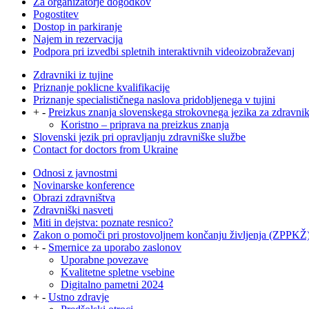
Za organizatorje dogodkov
Pogostitev
Dostop in parkiranje
Najem in rezervacija
Podpora pri izvedbi spletnih interaktivnih videoizobraževanj
Zdravniki iz tujine
Priznanje poklicne kvalifikacije
Priznanje specialističnega naslova pridobljenega v tujini
+
-
Preizkus znanja slovenskega strokovnega jezika za zdravni
Koristno – priprava na preizkus znanja
Slovenski jezik pri opravljanju zdravniške službe
Contact for doctors from Ukraine
Odnosi z javnostmi
Novinarske konference
Obrazi zdravništva
Zdravniški nasveti
Miti in dejstva: poznate resnico?
Zakon o pomoči pri prostovoljnem končanju življenja (ZPPKŽ
+
-
Smernice za uporabo zaslonov
Uporabne povezave
Kvalitetne spletne vsebine
Digitalno pametni 2024
+
-
Ustno zdravje