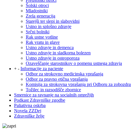
Predšolski otroci
Šolski otroci
Mladostniki
Zrela generacija
Starejši ter slepi in slabovidni
Ustno in splošno zdravje
Srčni bolniki
Rak ustne votline
Rak vratu in glave
Ustno zdravje in demenca
Ustno zdravje in sladkorna bolezen
Ustno zdravje in osteoporoza
Ozaveščanje starostnikov o pomenu ustnega zdravja
+
-
Informacije za paciente
Odbor za strokovno medicinska vprašanja
Odbor za pravno etična vprašanja
Komisija za strokovna vprašanja pri Odboru za zobozdra
Tožilec in razsodišče zbornice
Smernice za ravnanje na socialnih omrežjih
Podkast Zdravniške zgodbe
Paliativna oskrba
Novela ZZDej
Zdravniške želje