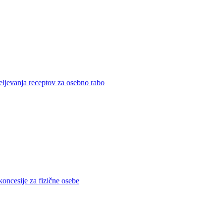
eljevanja receptov za osebno rabo
koncesije za fizične osebe