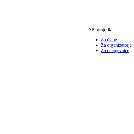
SPI dogodki
Za člane
Za organizatorje
Za ocenjevalce