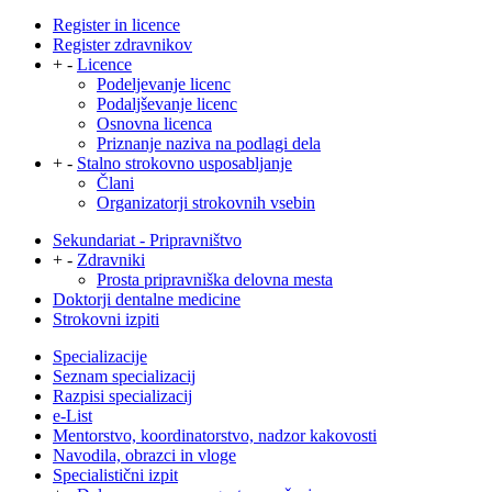
Register in licence
Register zdravnikov
+
-
Licence
Podeljevanje licenc
Podaljševanje licenc
Osnovna licenca
Priznanje naziva na podlagi dela
+
-
Stalno strokovno usposabljanje
Člani
Organizatorji strokovnih vsebin
Sekundariat - Pripravništvo
+
-
Zdravniki
Prosta pripravniška delovna mesta
Doktorji dentalne medicine
Strokovni izpiti
Specializacije
Seznam specializacij
Razpisi specializacij
e-List
Mentorstvo, koordinatorstvo, nadzor kakovosti
Navodila, obrazci in vloge
Specialistični izpit