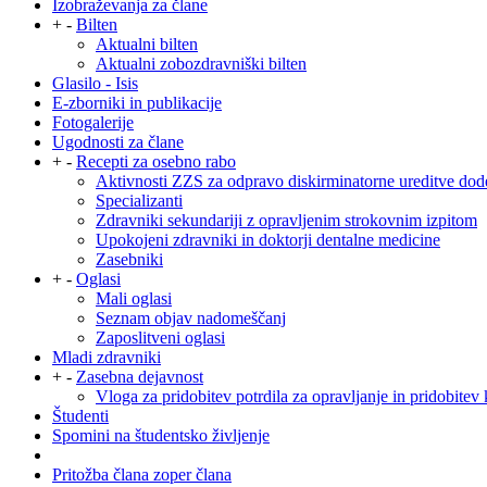
Izobraževanja za člane
+
-
Bilten
Aktualni bilten
Aktualni zobozdravniški bilten
Glasilo - Isis
E-zborniki in publikacije
Fotogalerije
Ugodnosti za člane
+
-
Recepti za osebno rabo
Aktivnosti ZZS za odpravo diskirminatorne ureditve dod
Specializanti
Zdravniki sekundariji z opravljenim strokovnim izpitom
Upokojeni zdravniki in doktorji dentalne medicine
Zasebniki
+
-
Oglasi
Mali oglasi
Seznam objav nadomeščanj
Zaposlitveni oglasi
Mladi zdravniki
+
-
Zasebna dejavnost
Vloga za pridobitev potrdila za opravljanje in pridobitev 
Študenti
Spomini na študentsko življenje
Pritožba člana zoper člana