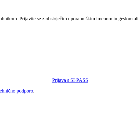
orabnikom. Prijavite se z obstoječim uporabniškim imenom in geslom ali
Prijava s SI-PASS
tehnično podporo
.