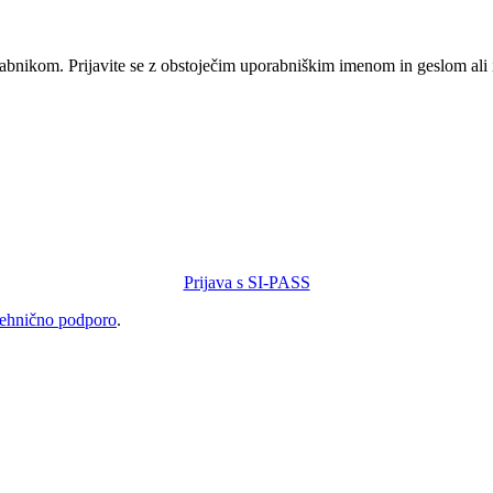
orabnikom. Prijavite se z obstoječim uporabniškim imenom in geslom ali
Prijava s SI-PASS
tehnično podporo
.