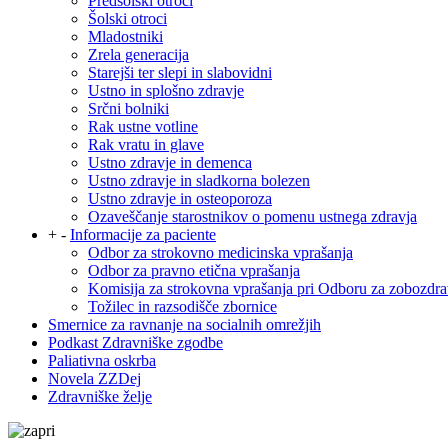
Predšolski otroci
Šolski otroci
Mladostniki
Zrela generacija
Starejši ter slepi in slabovidni
Ustno in splošno zdravje
Srčni bolniki
Rak ustne votline
Rak vratu in glave
Ustno zdravje in demenca
Ustno zdravje in sladkorna bolezen
Ustno zdravje in osteoporoza
Ozaveščanje starostnikov o pomenu ustnega zdravja
+
-
Informacije za paciente
Odbor za strokovno medicinska vprašanja
Odbor za pravno etična vprašanja
Komisija za strokovna vprašanja pri Odboru za zobozdra
Tožilec in razsodišče zbornice
Smernice za ravnanje na socialnih omrežjih
Podkast Zdravniške zgodbe
Paliativna oskrba
Novela ZZDej
Zdravniške želje