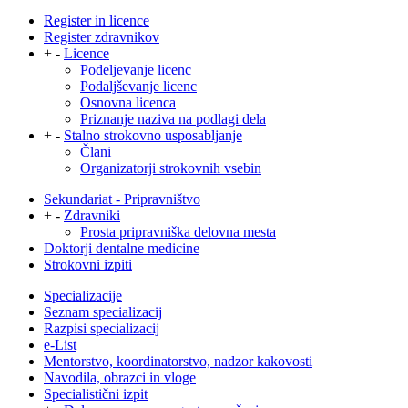
Register in licence
Register zdravnikov
+
-
Licence
Podeljevanje licenc
Podaljševanje licenc
Osnovna licenca
Priznanje naziva na podlagi dela
+
-
Stalno strokovno usposabljanje
Člani
Organizatorji strokovnih vsebin
Sekundariat - Pripravništvo
+
-
Zdravniki
Prosta pripravniška delovna mesta
Doktorji dentalne medicine
Strokovni izpiti
Specializacije
Seznam specializacij
Razpisi specializacij
e-List
Mentorstvo, koordinatorstvo, nadzor kakovosti
Navodila, obrazci in vloge
Specialistični izpit