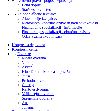
+
-
Delovno pravo - pogosta vprašanja
Letni dopust
Starševsko varstvo
+
-
Za pooblaščene izvajalce
Akreditacije izvajalcev
Mentorstvo, koordinatorstvo in nadzor kakovosti
Financiranje specializacij - informacije
Financiranje specializacij - obračun sredstev
Oddaja zahtevkov in izjav
Kongresna dejavnost
Kongresni center
+
-
Dvorane
Modra dvorana
Viktorija
Akvarij
Klub Domus Medica in pasaža
Julija
Prehodna dvorana
Galerija
Rantova dvorana
Velika sejna dvorana
Sprejemna dvorana
Ana
Julijana