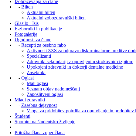
Izobraževanja za člane
+
-
Bilten
Aktualni bilten
Aktualni zobozdravniški bilten
Glasilo - Isis
E-zborniki in publikacije
Fotogalerije
Ugodnosti za člane
+
-
Recepti za osebno rabo
Aktivnosti ZZS za odpravo diskirminatorne ureditve dod
Specializanti
Zdravniki sekundariji z opravljenim strokovnim izpitom
Upokojeni zdravniki in doktorji dentalne medicine
Zasebniki
+
-
Oglasi
Mali oglasi
Seznam objav nadomeščanj
Zaposlitveni oglasi
Mladi zdravniki
+
-
Zasebna dejavnost
Vloga za pridobitev potrdila za opravljanje in pridobitev 
Študenti
Spomini na študentsko življenje
Pritožba člana zoper člana