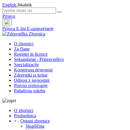
English
Iskalnik
Prijava
Prijava
E-list
E-razporejanje
O zbornici
Za člane
Register in licence
Sekundariat - Pripravništvo
Specializacije
Kongresna dejavnost
Zdravniki iz tujine
Odnosi z javnostmi
Pravno svetovanje
Paliativna oskrba
O zbornici
Predsednica
+
-
Organi zbornice
Skupščina