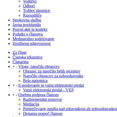
Vodstvo
Odbori
Tožilec zbornice
Razsodišče
Strokovna služba
Javna pooblastila
Pravni akti in kodeks
Podatki o članstvu
Mednarodno sodelovanje
Družbena odgovornost
Za člane
Članska izkaznica
Članarina
+
-
Vloge, naročila obrazcev
Obrazec za naročilo belih receptov
Naročilo obrazcev za zobozdravnike
Bela napotnica
+
-
E-poslovanje in varni elektronski predal
Varni elektronski predal - VEP
+
-
Osebna podpora članom
Razbremenilni pogovor
Mediacija
Preprečevanje nasilja nad zdravnikom ali zobozdravnik
Denarna pomoč članom