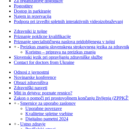
Za organizatorje dogodkov
Pogostitev
Dostop in parkiranje
Najem in rezervacija
Podpora pri izvedbi spletnih interaktivnih videoizobraževanj
Zdravniki iz tujine
Priznanje poklicne kvalifikacije
Priznanje specialističnega naslova pridobljenega v tujini
+
-
Preizkus znanja slovenskega strokovnega jezika za zdravni
Koristno – priprava na preizkus znanja
Slovenski jezik pri opravljanju zdravniške službe
Contact for doctors from Ukraine
Odnosi z javnostmi
Novinarske konference
Obrazi zdravništva
Zdravniški nasveti
Miti in dejstva: poznate resnico?
Zakon o pomoči pri prostovoljnem končanju življenja (ZPPKŽ
+
-
Smernice za uporabo zaslonov
Uporabne povezave
Kvalitetne spletne vsebine
Digitalno pametni 2024
+
-
Ustno zdravje