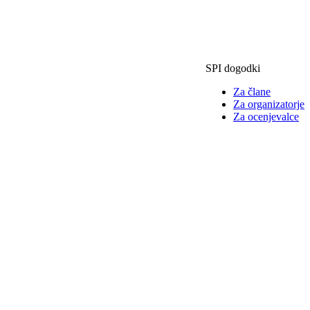
SPI dogodki
Za člane
Za organizatorje
Za ocenjevalce