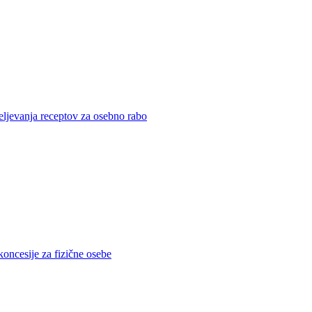
eljevanja receptov za osebno rabo
koncesije za fizične osebe