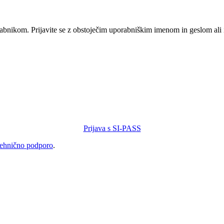
orabnikom. Prijavite se z obstoječim uporabniškim imenom in geslom ali
Prijava s SI-PASS
tehnično podporo
.