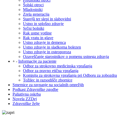
Predšolski otroci
Šolski otroci
Mladostniki
Zrela generacija
Starejši ter slepi in slabovidni
Ustno in splošno zdravje
Srčni bolniki
Rak ustne votline
Rak vratu in glave
Ustno zdravje in demenca
Ustno zdravje in sladkorna bolezen
Ustno zdravje in osteoporoza
Ozaveščanje starostnikov o pomenu ustnega zdravja
+
-
Informacije za paciente
Odbor za strokovno medicinska vprašanja
Odbor za pravno etična vprašanja
Komisija za strokovna vprašanja pri Odboru za zobozdra
Tožilec in razsodišče zbornice
Smernice za ravnanje na socialnih omrežjih
Podkast Zdravniške zgodbe
Paliativna oskrba
Novela ZZDej
Zdravniške želje