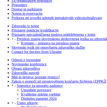
Za organizatorje dogodkov
Pogostitev
Dostop in parkiranje
Najem in rezervacija
Podpora pri izvedbi spletnih interaktivnih videoizobraževanj
Zdravniki iz tujine
Priznanje poklicne kvalifikacije
Priznanje specialističnega naslova pridobljenega v tujini
+
-
Preizkus znanja slovenskega strokovnega jezika za zdravni
Koristno – priprava na preizkus znanja
Slovenski jezik pri opravljanju zdravniške službe
Contact for doctors from Ukraine
Odnosi z javnostmi
Novinarske konference
Obrazi zdravništva
Zdravniški nasveti
Miti in dejstva: poznate resnico?
Zakon o pomoči pri prostovoljnem končanju življenja (ZPPKŽ
+
-
Smernice za uporabo zaslonov
Uporabne povezave
Kvalitetne spletne vsebine
Digitalno pametni 2024
+
-
Ustno zdravje