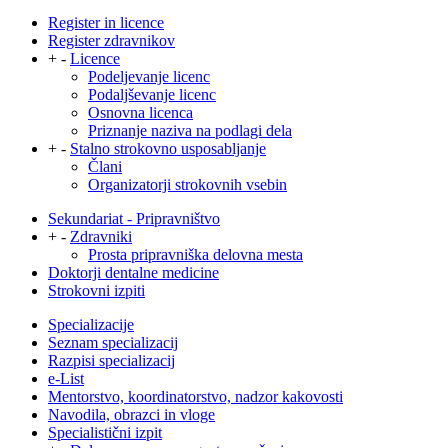
Register in licence
Register zdravnikov
+
-
Licence
Podeljevanje licenc
Podaljševanje licenc
Osnovna licenca
Priznanje naziva na podlagi dela
+
-
Stalno strokovno usposabljanje
Člani
Organizatorji strokovnih vsebin
Sekundariat - Pripravništvo
+
-
Zdravniki
Prosta pripravniška delovna mesta
Doktorji dentalne medicine
Strokovni izpiti
Specializacije
Seznam specializacij
Razpisi specializacij
e-List
Mentorstvo, koordinatorstvo, nadzor kakovosti
Navodila, obrazci in vloge
Specialistični izpit