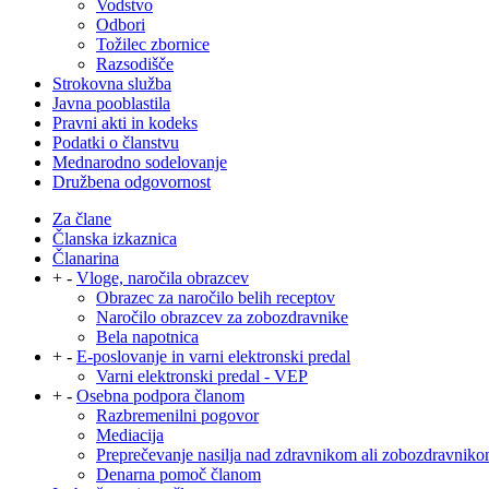
Vodstvo
Odbori
Tožilec zbornice
Razsodišče
Strokovna služba
Javna pooblastila
Pravni akti in kodeks
Podatki o članstvu
Mednarodno sodelovanje
Družbena odgovornost
Za člane
Članska izkaznica
Članarina
+
-
Vloge, naročila obrazcev
Obrazec za naročilo belih receptov
Naročilo obrazcev za zobozdravnike
Bela napotnica
+
-
E-poslovanje in varni elektronski predal
Varni elektronski predal - VEP
+
-
Osebna podpora članom
Razbremenilni pogovor
Mediacija
Preprečevanje nasilja nad zdravnikom ali zobozdravnik
Denarna pomoč članom