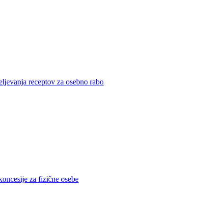
eljevanja receptov za osebno rabo
koncesije za fizične osebe