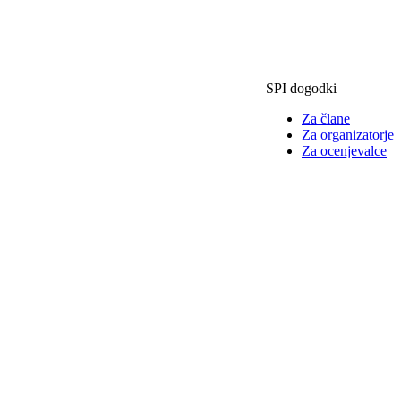
SPI dogodki
Za člane
Za organizatorje
Za ocenjevalce