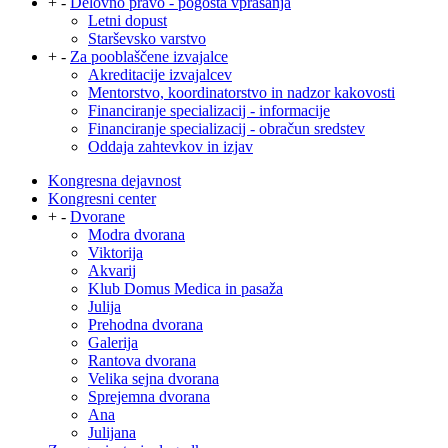
+
-
Delovno pravo - pogosta vprašanja
Letni dopust
Starševsko varstvo
+
-
Za pooblaščene izvajalce
Akreditacije izvajalcev
Mentorstvo, koordinatorstvo in nadzor kakovosti
Financiranje specializacij - informacije
Financiranje specializacij - obračun sredstev
Oddaja zahtevkov in izjav
Kongresna dejavnost
Kongresni center
+
-
Dvorane
Modra dvorana
Viktorija
Akvarij
Klub Domus Medica in pasaža
Julija
Prehodna dvorana
Galerija
Rantova dvorana
Velika sejna dvorana
Sprejemna dvorana
Ana
Julijana