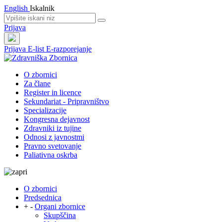
English
Iskalnik
Prijava
Prijava
E-list
E-razporejanje
O zbornici
Za člane
Register in licence
Sekundariat - Pripravništvo
Specializacije
Kongresna dejavnost
Zdravniki iz tujine
Odnosi z javnostmi
Pravno svetovanje
Paliativna oskrba
O zbornici
Predsednica
+
-
Organi zbornice
Skupščina