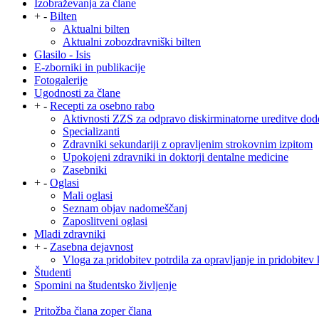
Izobraževanja za člane
+
-
Bilten
Aktualni bilten
Aktualni zobozdravniški bilten
Glasilo - Isis
E-zborniki in publikacije
Fotogalerije
Ugodnosti za člane
+
-
Recepti za osebno rabo
Aktivnosti ZZS za odpravo diskirminatorne ureditve dod
Specializanti
Zdravniki sekundariji z opravljenim strokovnim izpitom
Upokojeni zdravniki in doktorji dentalne medicine
Zasebniki
+
-
Oglasi
Mali oglasi
Seznam objav nadomeščanj
Zaposlitveni oglasi
Mladi zdravniki
+
-
Zasebna dejavnost
Vloga za pridobitev potrdila za opravljanje in pridobitev 
Študenti
Spomini na študentsko življenje
Pritožba člana zoper člana