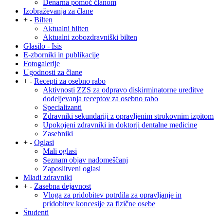
Denarna pomoč članom
Izobraževanja za člane
+
-
Bilten
Aktualni bilten
Aktualni zobozdravniški bilten
Glasilo - Isis
E-zborniki in publikacije
Fotogalerije
Ugodnosti za člane
+
-
Recepti za osebno rabo
Aktivnosti ZZS za odpravo diskirminatorne ureditve
dodeljevanja receptov za osebno rabo
Specializanti
Zdravniki sekundariji z opravljenim strokovnim izpitom
Upokojeni zdravniki in doktorji dentalne medicine
Zasebniki
+
-
Oglasi
Mali oglasi
Seznam objav nadomeščanj
Zaposlitveni oglasi
Mladi zdravniki
+
-
Zasebna dejavnost
Vloga za pridobitev potrdila za opravljanje in
pridobitev koncesije za fizične osebe
Študenti