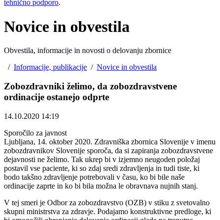
tehnično podporo
.
Novice in obvestila
Obvestila, informacije in novosti o delovanju zbornice
/
Informacije, publikacije
/
Novice in obvestila
Zobozdravniki želimo, da zobozdravstvene
ordinacije ostanejo odprte
14.10.2020 14:19
Sporočilo za javnost
Ljubljana, 14. oktober 2020. Zdravniška zbornica Slovenije v imenu
zobozdravnikov Slovenije sporoča, da si zapiranja zobozdravstvene
dejavnosti ne želimo. Tak ukrep bi v izjemno neugoden položaj
postavil vse paciente, ki so zdaj sredi zdravljenja in tudi tiste, ki
bodo takšno zdravljenje potrebovali v času, ko bi bile naše
ordinacije zaprte in ko bi bila možna le obravnava nujnih stanj.
V tej smeri je Odbor za zobozdravstvo (OZB) v stiku z svetovalno
skupni ministrstva za zdravje. Podajamo konstruktivne predloge, ki