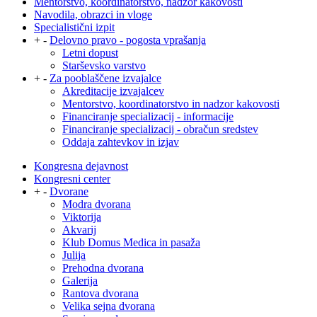
Mentorstvo, koordinatorstvo, nadzor kakovosti
Navodila, obrazci in vloge
Specialistični izpit
+
-
Delovno pravo - pogosta vprašanja
Letni dopust
Starševsko varstvo
+
-
Za pooblaščene izvajalce
Akreditacije izvajalcev
Mentorstvo, koordinatorstvo in nadzor kakovosti
Financiranje specializacij - informacije
Financiranje specializacij - obračun sredstev
Oddaja zahtevkov in izjav
Kongresna dejavnost
Kongresni center
+
-
Dvorane
Modra dvorana
Viktorija
Akvarij
Klub Domus Medica in pasaža
Julija
Prehodna dvorana
Galerija
Rantova dvorana
Velika sejna dvorana