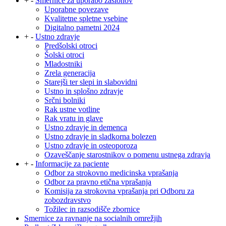
+
-
Smernice za uporabo zaslonov
Uporabne povezave
Kvalitetne spletne vsebine
Digitalno pametni 2024
+
-
Ustno zdravje
Predšolski otroci
Šolski otroci
Mladostniki
Zrela generacija
Starejši ter slepi in slabovidni
Ustno in splošno zdravje
Srčni bolniki
Rak ustne votline
Rak vratu in glave
Ustno zdravje in demenca
Ustno zdravje in sladkorna bolezen
Ustno zdravje in osteoporoza
Ozaveščanje starostnikov o pomenu ustnega zdravja
+
-
Informacije za paciente
Odbor za strokovno medicinska vprašanja
Odbor za pravno etična vprašanja
Komisija za strokovna vprašanja pri Odboru za
zobozdravstvo
Tožilec in razsodišče zbornice
Smernice za ravnanje na socialnih omrežjih