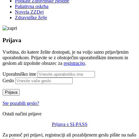
Podkast Zdravniške zgodbe
Paliativna oskrba
Novela ZZDej
Zdravniške želje
Prijava
Vsebina, do katere želite dostopati, je na voljo samo prijavljenim
uporabnikom. Prijavite se z obstoječim uporabniškim imenom in
geslom ali izpolnite obrazec za
registracijo
.
Uporabniško ime
Geslo
Prijava
Ste pozabili geslo?
Ostali načini prijave
Prijava s SI-PASS
Za pomoč pri prijavi, registraciji ali pozabljenem geslu pišite na našo