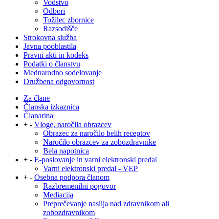
Vodstvo
Odbori
Tožilec zbornice
Razsodišče
Strokovna služba
Javna pooblastila
Pravni akti in kodeks
Podatki o članstvu
Mednarodno sodelovanje
Družbena odgovornost
Za člane
Članska izkaznica
Članarina
+
-
Vloge, naročila obrazcev
Obrazec za naročilo belih receptov
Naročilo obrazcev za zobozdravnike
Bela napotnica
+
-
E-poslovanje in varni elektronski predal
Varni elektronski predal - VEP
+
-
Osebna podpora članom
Razbremenilni pogovor
Mediacija
Preprečevanje nasilja nad zdravnikom ali
zobozdravnikom