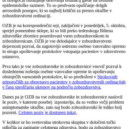
bi omogočili ohranjanje delovanja ordinacij glede na trenutne
epidemiološke razmere. To so predvsem opuščanje dolgih
aerosolnih posegov, ki so najbolj kritični za prenos okužbe v
zobozdravstveni ordinaciji.
OZB je na korespondenčni seji, zaključeni v ponedeljek, 5. oktobra,
sprejel pomembne sklepe, ki so bili preko tedenskega Biltena
zdravniške zbornice posredovani vsem zobozdravnikom in
zobozdravnicam. OZB je vse delodajalce v zobozdravstveni
dejavnosti pozval, da zagotovijo ustrezno osebno varovalno opremo
in strogo upoštevanje protokolov vstopanja pacientov v zdravstveno
ustanovo.
Prva tako je vse zobozdravnike in zobozdravnice vnovič pozval k
doslednemu nošenju osebne varovalne opreme in upoštevanju
obstoječih varnostnih protokolov, ki so predloženi v
Strokovnih
priporočilih za obravnavo pacientov v zobozdravstvenih ordinacijah
v času sproščanja ukrepov na področju zobozdravstva.
Danes pa je OZB na vse zobozdravnike in zobozdravnice naslovil
še poziv, v katerem posebej izpostavlja, da so vedno večji problem
asimptomatske okužbe, zato naj bodo zobozdravniki še toliko bolj
pozorni.
Celoten poziv je dostopen tukaj.
V kolikor se bo svetovalna strokovna skupina v določeni točki
odločila za zapiranje celotnega zdravstva, bodo za zobozdravstvo