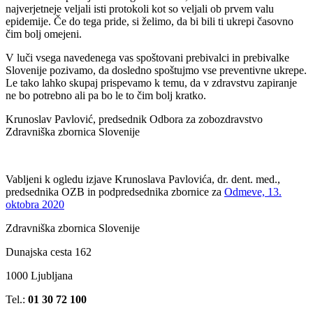
najverjetneje veljali isti protokoli kot so veljali ob prvem valu
epidemije. Če do tega pride, si želimo, da bi bili ti ukrepi časovno
čim bolj omejeni.
V luči vsega navedenega vas spoštovani prebivalci in prebivalke
Slovenije pozivamo, da dosledno spoštujmo vse preventivne ukrepe.
Le tako lahko skupaj prispevamo k temu, da v zdravstvu zapiranje
ne bo potrebno ali pa bo le to čim bolj kratko.
Krunoslav Pavlović, predsednik Odbora za zobozdravstvo
Zdravniška zbornica Slovenije
Vabljeni k ogledu izjave Krunoslava Pavlovića, dr. dent. med.,
predsednika OZB in podpredsednika zbornice za
Odmeve, 13.
oktobra 2020
Zdravniška zbornica Slovenije
Dunajska cesta 162
1000 Ljubljana
Tel.:
01 30 72 100