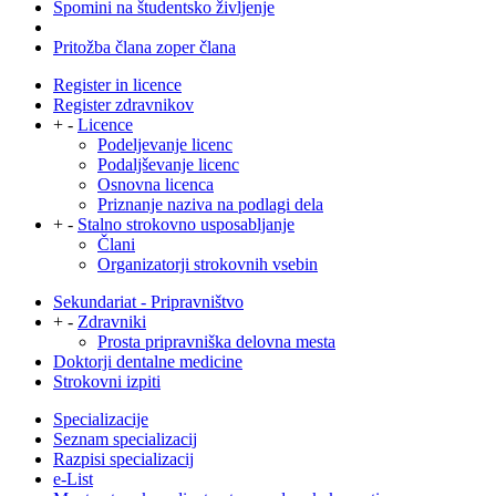
Spomini na študentsko življenje
Pritožba člana zoper člana
Register in licence
Register zdravnikov
+
-
Licence
Podeljevanje licenc
Podaljševanje licenc
Osnovna licenca
Priznanje naziva na podlagi dela
+
-
Stalno strokovno usposabljanje
Člani
Organizatorji strokovnih vsebin
Sekundariat - Pripravništvo
+
-
Zdravniki
Prosta pripravniška delovna mesta
Doktorji dentalne medicine
Strokovni izpiti
Specializacije
Seznam specializacij
Razpisi specializacij
e-List