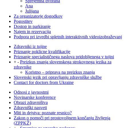
Sprejemna dvorana
Ana
Julijana
Za organizatorje dogodkov
Pogostitev
Dostop in parkiranje
Najem in rezervacija
Podpora pri izvedbi spletnih interaktivnih videoizobraževanj
Zdravniki iz tujine
Priznanje poklicne kvalifikacije
Priznanje specialističnega naslova pridobljenega v tujini
+
-
Preizkus znanja slovenskega strokovnega jezika za
zdravnike
Koristno – priprava na preizkus znanja
Slovenski jezik pri opravljanju zdravniške službe
Contact for doctors from Ukraine
Odnosi z javnostmi
Novinarske konference
Obrazi zdravništva
Zdravniški nasveti
Miti in dejstva: poznate resnico?
Zakon o pomoči pri prostovoljnem končanju življenja
(ZPPKŽ)