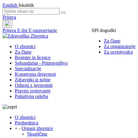
English
Iskalnik
Prijava
Prijava
E-list
E-razporejanje
SPI dogodki
Za člane
O zbornici
Za organizatorje
Za člane
Za ocenjevalce
Register in licence
Sekundariat - Pripravništvo
Specializacije
Kongresna dejavnost
Zdravniki iz tujine
Odnosi z javnostmi
Pravno svetovanje
Paliativna oskrba
O zbornici
Predsednica
+
-
Organi zbornice
Skupščina