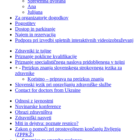
Sprejemna dvorana
Ana
Julijana
Za organizatorje dogodkov
Pogostitev
Dostop in parkiranje
Najem in rezervacija
Podpora pri izvedbi spletnih interaktivnih videoizobraževanj
Zdravniki iz tujine
Priznanje poklicne kvalifikacije
Priznanje specialističnega naslova pridobljenega v tujini
+
-
Preizkus znanja slovenskega strokovnega jezika za
zdravnike
Koristno – priprava na preizkus znanja
Slovenski jezik pri opravljanju zdravniške službe
Contact for doctors from Ukraine
Odnosi z javnostmi
Novinarske konference
Obrazi zdravništva
Zdravniški nasveti
Miti in dejstva: poznate resnico?
Zakon o pomoči pri prostovoljnem končanju življenja
(ZPPKŽ)