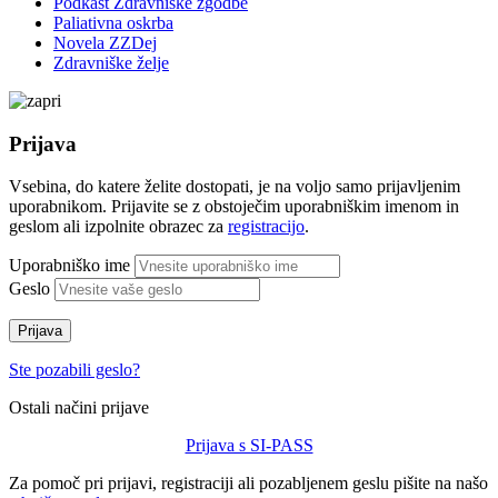
Podkast Zdravniške zgodbe
Paliativna oskrba
Novela ZZDej
Zdravniške želje
Prijava
Vsebina, do katere želite dostopati, je na voljo samo prijavljenim
uporabnikom. Prijavite se z obstoječim uporabniškim imenom in
geslom ali izpolnite obrazec za
registracijo
.
Uporabniško ime
Geslo
Prijava
Ste pozabili geslo?
Ostali načini prijave
Prijava s SI-PASS
Za pomoč pri prijavi, registraciji ali pozabljenem geslu pišite na našo