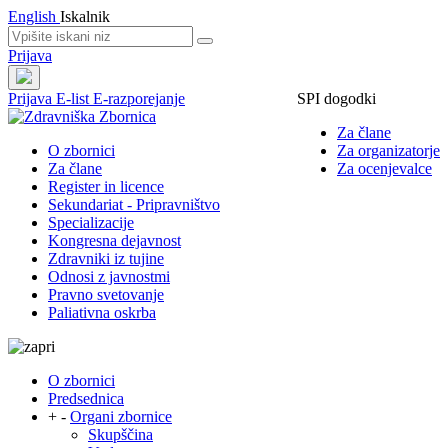
English
Iskalnik
Prijava
Prijava
E-list
E-razporejanje
SPI dogodki
Za člane
O zbornici
Za organizatorje
Za člane
Za ocenjevalce
Register in licence
Sekundariat - Pripravništvo
Specializacije
Kongresna dejavnost
Zdravniki iz tujine
Odnosi z javnostmi
Pravno svetovanje
Paliativna oskrba
O zbornici
Predsednica
+
-
Organi zbornice
Skupščina