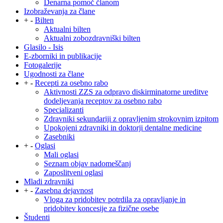
Denarna pomoč članom
Izobraževanja za člane
+
-
Bilten
Aktualni bilten
Aktualni zobozdravniški bilten
Glasilo - Isis
E-zborniki in publikacije
Fotogalerije
Ugodnosti za člane
+
-
Recepti za osebno rabo
Aktivnosti ZZS za odpravo diskirminatorne ureditve
dodeljevanja receptov za osebno rabo
Specializanti
Zdravniki sekundariji z opravljenim strokovnim izpitom
Upokojeni zdravniki in doktorji dentalne medicine
Zasebniki
+
-
Oglasi
Mali oglasi
Seznam objav nadomeščanj
Zaposlitveni oglasi
Mladi zdravniki
+
-
Zasebna dejavnost
Vloga za pridobitev potrdila za opravljanje in
pridobitev koncesije za fizične osebe
Študenti