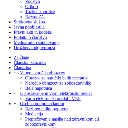
Vodstvo
Odbori
Tožilec zbornice
Razsodišče
Strokovna služba
Javna pooblastila
Pravni akti in kodeks
Podatki o članstvu
Mednarodno sodelovanje
Družbena odgovornost
Za člane
Članska izkaznica
Članarina
+
-
Vloge, naročila obrazcev
Obrazec za naročilo belih receptov
Naročilo obrazcev za zobozdravnike
Bela napotnica
+
-
E-poslovanje in varni elektronski predal
Varni elektronski predal - VEP
+
-
Osebna podpora članom
Razbremenilni pogovor
Mediacija
Preprečevanje nasilja nad zdravnikom ali
zobozdravnikom