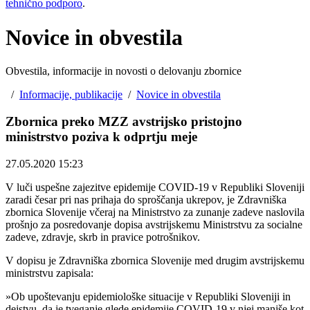
tehnično podporo
.
Novice in obvestila
Obvestila, informacije in novosti o delovanju zbornice
/
Informacije, publikacije
/
Novice in obvestila
Zbornica preko MZZ avstrijsko pristojno
ministrstvo poziva k odprtju meje ​
27.05.2020 15:23
V luči uspešne zajezitve epidemije COVID-19 v Republiki Sloveniji
zaradi česar pri nas prihaja do sproščanja ukrepov, je Zdravniška
zbornica Slovenije včeraj na Ministrstvo za zunanje zadeve naslovila
prošnjo za posredovanje dopisa avstrijskemu Ministrstvu za socialne
zadeve, zdravje, skrb in pravice potrošnikov.
V dopisu je Zdravniška zbornica Slovenije med drugim avstrijskemu
ministrstvu zapisala:
»Ob upoštevanju epidemiološke situacije v Republiki Sloveniji in
dejstvu, da je tveganje glede epidemije COVID-19 v njej manjše kot