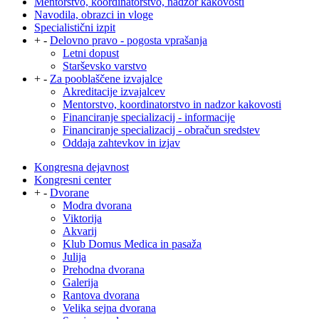
Mentorstvo, koordinatorstvo, nadzor kakovosti
Navodila, obrazci in vloge
Specialistični izpit
+
-
Delovno pravo - pogosta vprašanja
Letni dopust
Starševsko varstvo
+
-
Za pooblaščene izvajalce
Akreditacije izvajalcev
Mentorstvo, koordinatorstvo in nadzor kakovosti
Financiranje specializacij - informacije
Financiranje specializacij - obračun sredstev
Oddaja zahtevkov in izjav
Kongresna dejavnost
Kongresni center
+
-
Dvorane
Modra dvorana
Viktorija
Akvarij
Klub Domus Medica in pasaža
Julija
Prehodna dvorana
Galerija
Rantova dvorana
Velika sejna dvorana