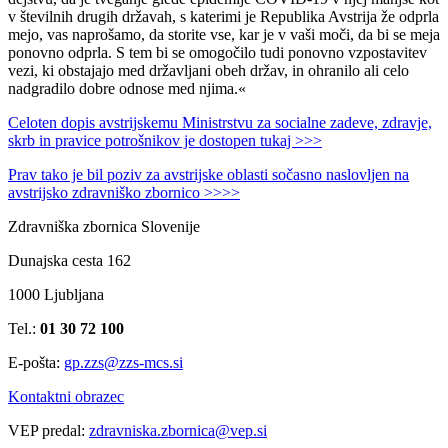
v številnih drugih državah, s katerimi je Republika Avstrija že odprla
mejo, vas naprošamo, da storite vse, kar je v vaši moči, da bi se meja
ponovno odprla. S tem bi se omogočilo tudi ponovno vzpostavitev
vezi, ki obstajajo med državljani obeh držav, in ohranilo ali celo
nadgradilo dobre odnose med njima.«
Celoten dopis avstrijskemu Ministrstvu za socialne zadeve, zdravje,
skrb in pravice potrošnikov je dostopen tukaj >>>
Prav tako je bil poziv za avstrijske oblasti sočasno naslovljen na
avstrijsko zdravniško zbornico >>>>
Zdravniška zbornica Slovenije
Dunajska cesta 162
1000 Ljubljana
Tel.:
01 30 72 100
E-pošta:
gp.zzs@zzs-mcs.si
Kontaktni obrazec
VEP predal:
zdravniska.zbornica@vep.si