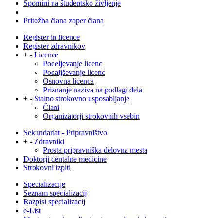
Spomini na študentsko življenje
Pritožba člana zoper člana
Register in licence
Register zdravnikov
+
-
Licence
Podeljevanje licenc
Podaljševanje licenc
Osnovna licenca
Priznanje naziva na podlagi dela
+
-
Stalno strokovno usposabljanje
Člani
Organizatorji strokovnih vsebin
Sekundariat - Pripravništvo
+
-
Zdravniki
Prosta pripravniška delovna mesta
Doktorji dentalne medicine
Strokovni izpiti
Specializacije
Seznam specializacij
Razpisi specializacij
e-List