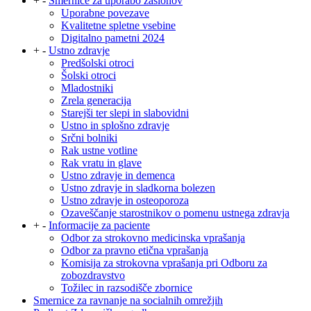
+
-
Smernice za uporabo zaslonov
Uporabne povezave
Kvalitetne spletne vsebine
Digitalno pametni 2024
+
-
Ustno zdravje
Predšolski otroci
Šolski otroci
Mladostniki
Zrela generacija
Starejši ter slepi in slabovidni
Ustno in splošno zdravje
Srčni bolniki
Rak ustne votline
Rak vratu in glave
Ustno zdravje in demenca
Ustno zdravje in sladkorna bolezen
Ustno zdravje in osteoporoza
Ozaveščanje starostnikov o pomenu ustnega zdravja
+
-
Informacije za paciente
Odbor za strokovno medicinska vprašanja
Odbor za pravno etična vprašanja
Komisija za strokovna vprašanja pri Odboru za
zobozdravstvo
Tožilec in razsodišče zbornice
Smernice za ravnanje na socialnih omrežjih