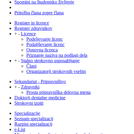
Spomini na študentsko življenje
Pritožba člana zoper člana
Register in licence
Register zdravnikov
+
-
Licence
Podeljevanje licenc
Podaljševanje licenc
Osnovna licenca
Priznanje naziva na podlagi dela
+
-
Stalno strokovno usposabljanje
Člani
Organizatorji strokovnih vsebin
Sekundariat - Pripravništvo
+
-
Zdravniki
Prosta pripravniška delovna mesta
Doktorji dentalne medicine
Strokovni izpiti
Specializacije
Seznam specializacij
Razpisi specializacij
e-List