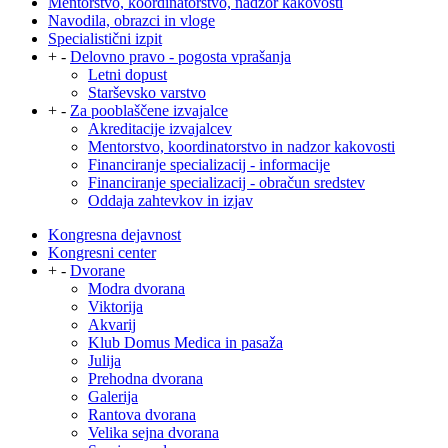
Mentorstvo, koordinatorstvo, nadzor kakovosti
Navodila, obrazci in vloge
Specialistični izpit
+
-
Delovno pravo - pogosta vprašanja
Letni dopust
Starševsko varstvo
+
-
Za pooblaščene izvajalce
Akreditacije izvajalcev
Mentorstvo, koordinatorstvo in nadzor kakovosti
Financiranje specializacij - informacije
Financiranje specializacij - obračun sredstev
Oddaja zahtevkov in izjav
Kongresna dejavnost
Kongresni center
+
-
Dvorane
Modra dvorana
Viktorija
Akvarij
Klub Domus Medica in pasaža
Julija
Prehodna dvorana
Galerija
Rantova dvorana
Velika sejna dvorana