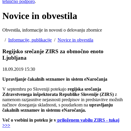
tehnično podporo
.
Novice in obvestila
Obvestila, informacije in novosti o delovanju zbornice
/
Informacije, publikacije
/
Novice in obvestila
Regijsko srečanje ZIRS za območno enoto
Ljubljana
18.09.2019 15:30
Upravljanje čakalnih seznamov in sistem eNaročanja
V septembru po Sloveniji potekajo
regijska srečanja
Zdravstvenega inšpektorata Republike Slovenije (ZIRS)
z
namenom razjasnitve nejasnosti predpisov in predstavitve možnih
načinov doseganja skladnosti, s poudarkom na
upravljanju
čakalnih seznamov in sistemu eNaročanja.
Več o vsebini in poteku je v
priloženem vabilu ZIRS - tukaj
>>>