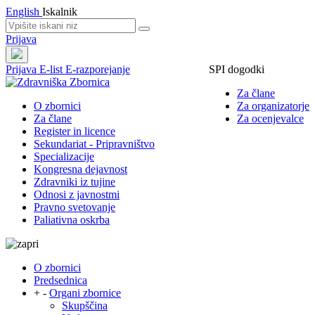
English
Iskalnik
Prijava
Prijava
E-list
E-razporejanje
SPI dogodki
Za člane
O zbornici
Za organizatorje
Za člane
Za ocenjevalce
Register in licence
Sekundariat - Pripravništvo
Specializacije
Kongresna dejavnost
Zdravniki iz tujine
Odnosi z javnostmi
Pravno svetovanje
Paliativna oskrba
O zbornici
Predsednica
+
-
Organi zbornice
Skupščina