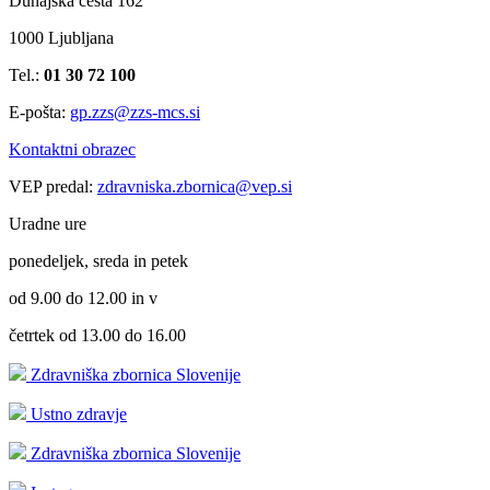
Dunajska cesta 162
1000 Ljubljana
Tel.:
01 30 72 100
E-pošta:
gp.zzs@zzs-mcs.si
Kontaktni obrazec
VEP predal:
zdravniska.zbornica@vep.si
Uradne ure
ponedeljek, sreda in petek
od 9.00 do 12.00 in v
četrtek od 13.00 do 16.00
Zdravniška zbornica Slovenije
Ustno zdravje
Zdravniška zbornica Slovenije