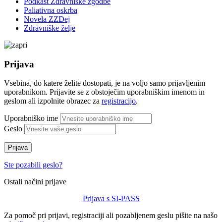
Podkast Zdravniške zgodbe
Paliativna oskrba
Novela ZZDej
Zdravniške želje
Prijava
Vsebina, do katere želite dostopati, je na voljo samo prijavljenim
uporabnikom. Prijavite se z obstoječim uporabniškim imenom in
geslom ali izpolnite obrazec za
registracijo
.
Uporabniško ime
Geslo
Prijava
Ste pozabili geslo?
Ostali načini prijave
Prijava s SI-PASS
Za pomoč pri prijavi, registraciji ali pozabljenem geslu pišite na našo