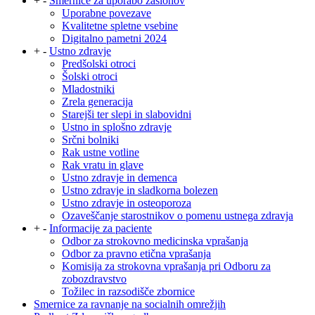
+
-
Smernice za uporabo zaslonov
Uporabne povezave
Kvalitetne spletne vsebine
Digitalno pametni 2024
+
-
Ustno zdravje
Predšolski otroci
Šolski otroci
Mladostniki
Zrela generacija
Starejši ter slepi in slabovidni
Ustno in splošno zdravje
Srčni bolniki
Rak ustne votline
Rak vratu in glave
Ustno zdravje in demenca
Ustno zdravje in sladkorna bolezen
Ustno zdravje in osteoporoza
Ozaveščanje starostnikov o pomenu ustnega zdravja
+
-
Informacije za paciente
Odbor za strokovno medicinska vprašanja
Odbor za pravno etična vprašanja
Komisija za strokovna vprašanja pri Odboru za
zobozdravstvo
Tožilec in razsodišče zbornice
Smernice za ravnanje na socialnih omrežjih