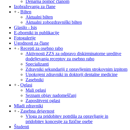
Denarna pomoč članom
Izobraževanja za člane
+
-
Bilten
Aktualni bilten
Aktualni zobozdravniški bilten
Glasilo - Isis
E-zborniki in publikacije
Fotogalerije
Ugodnosti za člane
+
-
Recepti za osebno rabo
Aktivnosti ZZS za odpravo diskirminatorne ureditve
dodeljevanja receptov za osebno rabo
Specializanti
Zdravniki sekundariji z opravljenim strokovnim izpitom
Upokojeni zdravniki in doktorji dentalne medicine
Zasebniki
+
-
Oglasi
Mali oglasi
Seznam objav nadomeščanj
Zaposlitveni oglasi
Mladi zdravniki
+
-
Zasebna dejavnost
Vloga za pridobitev potrdila za opravljanje in
pridobitev koncesije za fizične osebe
Študenti