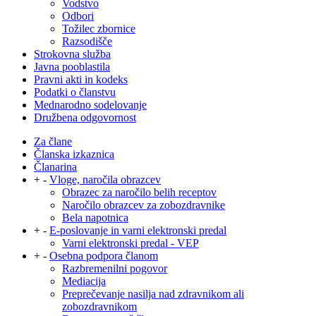
Vodstvo
Odbori
Tožilec zbornice
Razsodišče
Strokovna služba
Javna pooblastila
Pravni akti in kodeks
Podatki o članstvu
Mednarodno sodelovanje
Družbena odgovornost
Za člane
Članska izkaznica
Članarina
+
-
Vloge, naročila obrazcev
Obrazec za naročilo belih receptov
Naročilo obrazcev za zobozdravnike
Bela napotnica
+
-
E-poslovanje in varni elektronski predal
Varni elektronski predal - VEP
+
-
Osebna podpora članom
Razbremenilni pogovor
Mediacija
Preprečevanje nasilja nad zdravnikom ali
zobozdravnikom