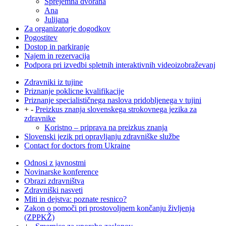
Sprejemna dvorana
Ana
Julijana
Za organizatorje dogodkov
Pogostitev
Dostop in parkiranje
Najem in rezervacija
Podpora pri izvedbi spletnih interaktivnih videoizobraževanj
Zdravniki iz tujine
Priznanje poklicne kvalifikacije
Priznanje specialističnega naslova pridobljenega v tujini
+
-
Preizkus znanja slovenskega strokovnega jezika za
zdravnike
Koristno – priprava na preizkus znanja
Slovenski jezik pri opravljanju zdravniške službe
Contact for doctors from Ukraine
Odnosi z javnostmi
Novinarske konference
Obrazi zdravništva
Zdravniški nasveti
Miti in dejstva: poznate resnico?
Zakon o pomoči pri prostovoljnem končanju življenja
(ZPPKŽ)