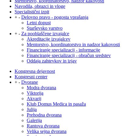
Mentorstvo, koordinatorstvo, nadzor kakovosti
Navodila, obrazci in vloge
Specialistični izpit
+
-
Delovno pravo - pogosta vprašanja
Letni dopust
Starševsko varstvo
+
-
Za pooblaščene izvajalce
Akreditacije izvajalcev
Mentorstvo, koordinatorstvo in nadzor kakovosti
Financiranje specializacij - informacije
Financiranje specializacij - obračun sredstev
Oddaja zahtevkov in izjav
Kongresna dejavnost
Kongresni center
+
-
Dvorane
Modra dvorana
Viktorija
Akvarij
Klub Domus Medica in pasaža
Julija
Prehodna dvorana
Galerija
Rantova dvorana
Velika sejna dvorana