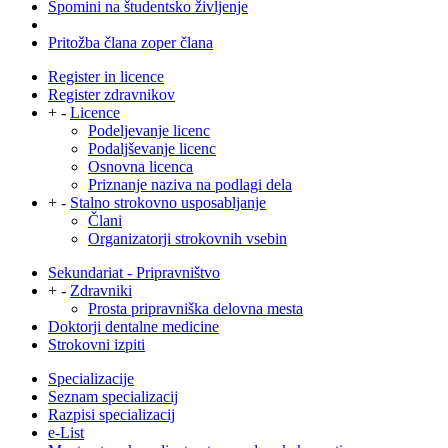
Spomini na študentsko življenje
Pritožba člana zoper člana
Register in licence
Register zdravnikov
+
-
Licence
Podeljevanje licenc
Podaljševanje licenc
Osnovna licenca
Priznanje naziva na podlagi dela
+
-
Stalno strokovno usposabljanje
Člani
Organizatorji strokovnih vsebin
Sekundariat - Pripravništvo
+
-
Zdravniki
Prosta pripravniška delovna mesta
Doktorji dentalne medicine
Strokovni izpiti
Specializacije
Seznam specializacij
Razpisi specializacij
e-List