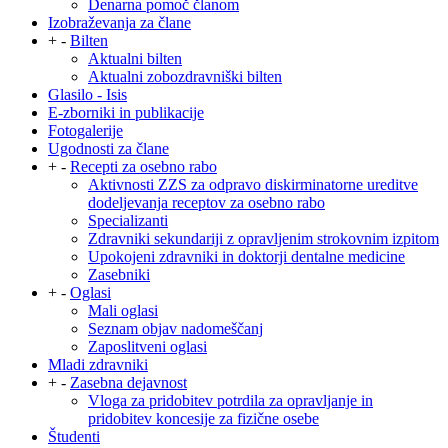
Denarna pomoč članom
Izobraževanja za člane
+
-
Bilten
Aktualni bilten
Aktualni zobozdravniški bilten
Glasilo - Isis
E-zborniki in publikacije
Fotogalerije
Ugodnosti za člane
+
-
Recepti za osebno rabo
Aktivnosti ZZS za odpravo diskirminatorne ureditve
dodeljevanja receptov za osebno rabo
Specializanti
Zdravniki sekundariji z opravljenim strokovnim izpitom
Upokojeni zdravniki in doktorji dentalne medicine
Zasebniki
+
-
Oglasi
Mali oglasi
Seznam objav nadomeščanj
Zaposlitveni oglasi
Mladi zdravniki
+
-
Zasebna dejavnost
Vloga za pridobitev potrdila za opravljanje in
pridobitev koncesije za fizične osebe
Študenti