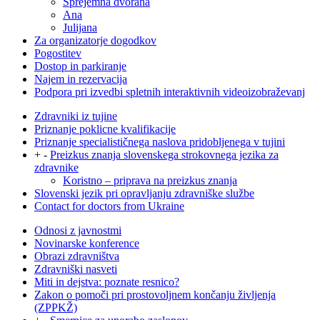
Sprejemna dvorana
Ana
Julijana
Za organizatorje dogodkov
Pogostitev
Dostop in parkiranje
Najem in rezervacija
Podpora pri izvedbi spletnih interaktivnih videoizobraževanj
Zdravniki iz tujine
Priznanje poklicne kvalifikacije
Priznanje specialističnega naslova pridobljenega v tujini
+
-
Preizkus znanja slovenskega strokovnega jezika za
zdravnike
Koristno – priprava na preizkus znanja
Slovenski jezik pri opravljanju zdravniške službe
Contact for doctors from Ukraine
Odnosi z javnostmi
Novinarske konference
Obrazi zdravništva
Zdravniški nasveti
Miti in dejstva: poznate resnico?
Zakon o pomoči pri prostovoljnem končanju življenja
(ZPPKŽ)