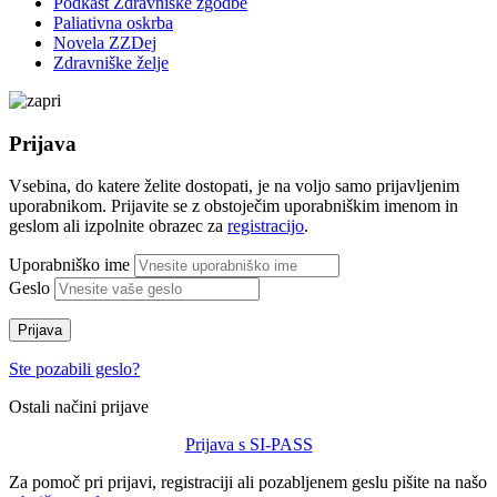
Podkast Zdravniške zgodbe
Paliativna oskrba
Novela ZZDej
Zdravniške želje
Prijava
Vsebina, do katere želite dostopati, je na voljo samo prijavljenim
uporabnikom. Prijavite se z obstoječim uporabniškim imenom in
geslom ali izpolnite obrazec za
registracijo
.
Uporabniško ime
Geslo
Prijava
Ste pozabili geslo?
Ostali načini prijave
Prijava s SI-PASS
Za pomoč pri prijavi, registraciji ali pozabljenem geslu pišite na našo