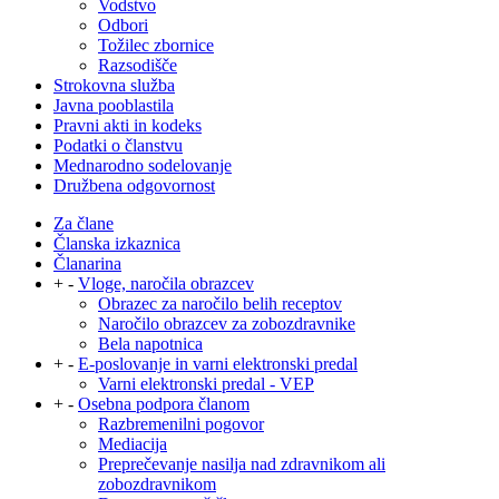
Vodstvo
Odbori
Tožilec zbornice
Razsodišče
Strokovna služba
Javna pooblastila
Pravni akti in kodeks
Podatki o članstvu
Mednarodno sodelovanje
Družbena odgovornost
Za člane
Članska izkaznica
Članarina
+
-
Vloge, naročila obrazcev
Obrazec za naročilo belih receptov
Naročilo obrazcev za zobozdravnike
Bela napotnica
+
-
E-poslovanje in varni elektronski predal
Varni elektronski predal - VEP
+
-
Osebna podpora članom
Razbremenilni pogovor
Mediacija
Preprečevanje nasilja nad zdravnikom ali
zobozdravnikom