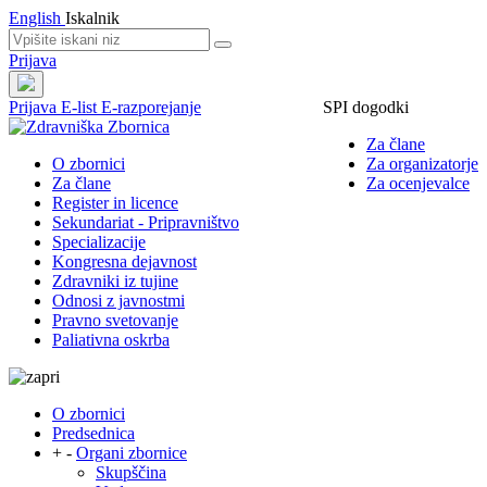
English
Iskalnik
Prijava
Prijava
E-list
E-razporejanje
SPI dogodki
Za člane
O zbornici
Za organizatorje
Za člane
Za ocenjevalce
Register in licence
Sekundariat - Pripravništvo
Specializacije
Kongresna dejavnost
Zdravniki iz tujine
Odnosi z javnostmi
Pravno svetovanje
Paliativna oskrba
O zbornici
Predsednica
+
-
Organi zbornice
Skupščina