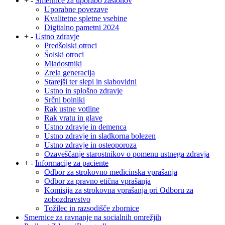
+
-
Smernice za uporabo zaslonov
Uporabne povezave
Kvalitetne spletne vsebine
Digitalno pametni 2024
+
-
Ustno zdravje
Predšolski otroci
Šolski otroci
Mladostniki
Zrela generacija
Starejši ter slepi in slabovidni
Ustno in splošno zdravje
Srčni bolniki
Rak ustne votline
Rak vratu in glave
Ustno zdravje in demenca
Ustno zdravje in sladkorna bolezen
Ustno zdravje in osteoporoza
Ozaveščanje starostnikov o pomenu ustnega zdravja
+
-
Informacije za paciente
Odbor za strokovno medicinska vprašanja
Odbor za pravno etična vprašanja
Komisija za strokovna vprašanja pri Odboru za
zobozdravstvo
Tožilec in razsodišče zbornice
Smernice za ravnanje na socialnih omrežjih