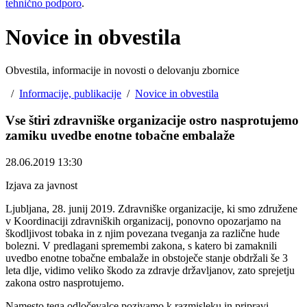
tehnično podporo
.
Novice in obvestila
Obvestila, informacije in novosti o delovanju zbornice
/
Informacije, publikacije
/
Novice in obvestila
Vse štiri zdravniške organizacije ostro nasprotujemo
zamiku uvedbe enotne tobačne embalaže ​
28.06.2019 13:30
Izjava za javnost
Ljubljana, 28. junij 2019. Zdravniške organizacije, ki smo združene
v Koordinaciji zdravniških organizacij, ponovno opozarjamo na
škodljivost tobaka in z njim povezana tveganja za različne hude
bolezni. V predlagani spremembi zakona, s katero bi zamaknili
uvedbo enotne tobačne embalaže in obstoječe stanje obdržali še 3
leta dlje, vidimo veliko škodo za zdravje državljanov, zato sprejetju
zakona ostro nasprotujemo.
Namesto tega odločevalce pozivamo k razmisleku in pripravi