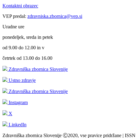
Kontaktni obrazec
VEP predal:
zdravniska.zbornica@vep.si
Uradne ure
ponedeljek, sreda in petek
od 9.00 do 12.00 in v
četrtek od 13.00 do 16.00
Zdravniška zbornica Slovenije
Ustno zdravje
Zdravniška zbornica Slovenije
Instagram
X
LinkedIn
Zdravniška zbornica Slovenije Ⓒ2020, vse pravice pridržane | ISSN