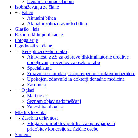
Denarna pomoč članom
Izobraževanja za člane
+
-
Bilten
Aktualni bilten
Aktualni zobozdravniški bilten
Glasilo - Isis
E-zborniki in publikacije
Fotogalerije
Ugodnosti za člane
+
-
Recepti za osebno rabo
Aktivnosti ZZS za odpravo diskirminatorne ureditve
dodeljevanja receptov za osebno rabo
Specializanti
Zdravniki sekundariji z opravljenim strokovnim izpitom
Upokojeni zdravniki in doktorji dentalne medicine
Zasebniki
+
-
Oglasi
Mali oglasi
Seznam objav nadomeščanj
Zaposlitveni oglasi
Mladi zdravniki
+
-
Zasebna dejavnost
Vloga za pridobitev potrdila za opravljanje in
pridobitev koncesije za fizične osebe
Študenti