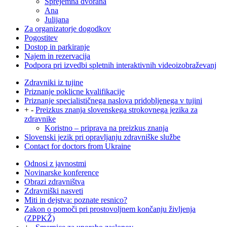
Sprejemna dvorana
Ana
Julijana
Za organizatorje dogodkov
Pogostitev
Dostop in parkiranje
Najem in rezervacija
Podpora pri izvedbi spletnih interaktivnih videoizobraževanj
Zdravniki iz tujine
Priznanje poklicne kvalifikacije
Priznanje specialističnega naslova pridobljenega v tujini
+
-
Preizkus znanja slovenskega strokovnega jezika za
zdravnike
Koristno – priprava na preizkus znanja
Slovenski jezik pri opravljanju zdravniške službe
Contact for doctors from Ukraine
Odnosi z javnostmi
Novinarske konference
Obrazi zdravništva
Zdravniški nasveti
Miti in dejstva: poznate resnico?
Zakon o pomoči pri prostovoljnem končanju življenja
(ZPPKŽ)