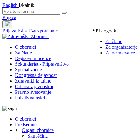
English
Iskalnik
Prijava
Prijava
E-list
E-razporejanje
SPI dogodki
Za člane
O zbornici
Za organizatorje
Za člane
Za ocenjevalce
Register in licence
Sekundariat - Pripravništvo
Specializacije
Kongresna dejavnost
Zdravniki iz tujine
Odnosi z javnostmi
Pravno svetovanje
Paliativna oskrba
O zbornici
Predsednica
+
-
Organi zbornice
Skupščina