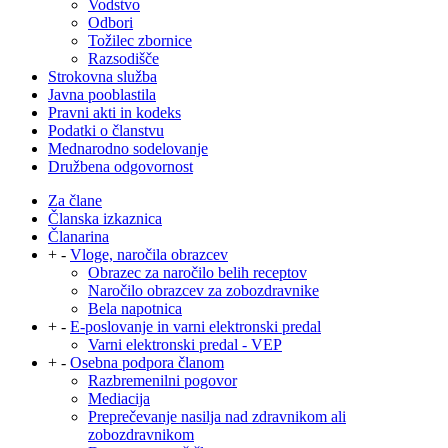
Vodstvo
Odbori
Tožilec zbornice
Razsodišče
Strokovna služba
Javna pooblastila
Pravni akti in kodeks
Podatki o članstvu
Mednarodno sodelovanje
Družbena odgovornost
Za člane
Članska izkaznica
Članarina
+
-
Vloge, naročila obrazcev
Obrazec za naročilo belih receptov
Naročilo obrazcev za zobozdravnike
Bela napotnica
+
-
E-poslovanje in varni elektronski predal
Varni elektronski predal - VEP
+
-
Osebna podpora članom
Razbremenilni pogovor
Mediacija
Preprečevanje nasilja nad zdravnikom ali
zobozdravnikom