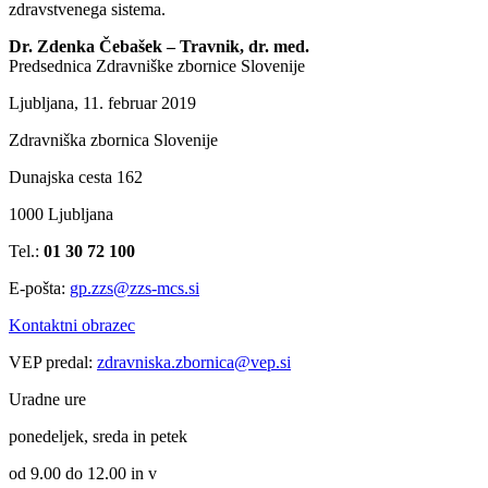
zdravstvenega sistema.
Dr. Zdenka Čebašek – Travnik, dr. med.
Predsednica Zdravniške zbornice Slovenije
Ljubljana, 11. februar 2019
Zdravniška zbornica Slovenije
Dunajska cesta 162
1000 Ljubljana
Tel.:
01 30 72 100
E-pošta:
gp.zzs@zzs-mcs.si
Kontaktni obrazec
VEP predal:
zdravniska.zbornica@vep.si
Uradne ure
ponedeljek, sreda in petek
od 9.00 do 12.00 in v