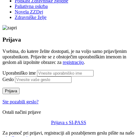
Podkast Zdravniške zgodbe
Paliativna oskrba
Novela ZZDej
Zdravniške želje
Prijava
Vsebina, do katere želite dostopati, je na voljo samo prijavljenim
uporabnikom. Prijavite se z obstoječim uporabniškim imenom in
geslom ali izpolnite obrazec za
registracijo
.
Uporabniško ime
Geslo
Prijava
Ste pozabili geslo?
Ostali načini prijave
Prijava s SI-PASS
Za pomoč pri prijavi, registraciji ali pozabljenem geslu pišite na našo