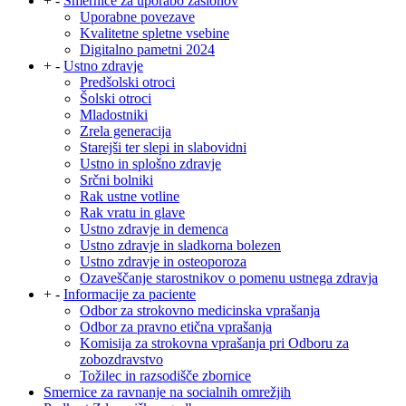
+
-
Smernice za uporabo zaslonov
Uporabne povezave
Kvalitetne spletne vsebine
Digitalno pametni 2024
+
-
Ustno zdravje
Predšolski otroci
Šolski otroci
Mladostniki
Zrela generacija
Starejši ter slepi in slabovidni
Ustno in splošno zdravje
Srčni bolniki
Rak ustne votline
Rak vratu in glave
Ustno zdravje in demenca
Ustno zdravje in sladkorna bolezen
Ustno zdravje in osteoporoza
Ozaveščanje starostnikov o pomenu ustnega zdravja
+
-
Informacije za paciente
Odbor za strokovno medicinska vprašanja
Odbor za pravno etična vprašanja
Komisija za strokovna vprašanja pri Odboru za
zobozdravstvo
Tožilec in razsodišče zbornice
Smernice za ravnanje na socialnih omrežjih