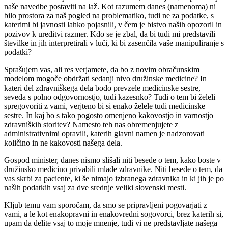
naše navedbe postaviti na laž. Kot razumem danes (namenoma) ni
bilo prostora za naš pogled na problematiko, tudi ne za podatke, s
katerimi bi javnosti lahko pojasnili, v čem je bistvo naših opozoril in
pozivov k ureditvi razmer. Kdo se je zbal, da bi tudi mi predstavili
številke in jih interpretirali v luči, ki bi zasenčila vaše manipuliranje s
podatki?
Sprašujem vas, ali res verjamete, da bo z novim obračunskim
modelom mogoče obdržati sedanji nivo družinske medicine? In
kateri del zdravniškega dela bodo prevzele medicinske sestre,
seveda s polno odgovornostjo, tudi kazesnko? Tudi o tem bi želeli
spregovoriti z vami, verjteno bi si enako želele tudi medicinske
sestre. In kaj bo s tako pogosto omenjeno kakovostjo in varnostjo
zdravniških storitev? Namesto teh nas obremenjujete z
administrativnimi opravili, katerih glavni namen je nadzorovati
količino in ne kakovosti našega dela.
Gospod minister, danes nismo slišali niti besede o tem, kako boste v
družinsko medicino privabili mlade zdravnike. Niti besede o tem, da
vas skrbi za paciente, ki še nimajo izbranega zdravnika in ki jih je po
naših podatkih vsaj za dve srednje veliki slovenski mesti.
Kljub temu vam sporočam, da smo se pripravljeni pogovarjati z
vami, a le kot enakopravni in enakovredni sogovorci, brez katerih si,
upam da delite vsaj to moje mnenje, tudi vi ne predstavljate našega