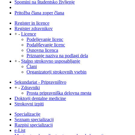
Spomini na študentsko življenje
Pritožba člana zoper člana
Register in licence
Register zdravnikov
+
-
Licence
Podeljevanje licenc
Podaljševanje licenc
Osnovna licenca
Priznanje naziva na podlagi dela
+
-
Stalno strokovno usposabljanje
Člani
Organizatorji strokovnih vsebin
Sekundariat - Pripravništvo
+
-
Zdravniki
Prosta pripravniška delovna mesta
Doktorji dentalne medicine
Strokovni izpiti
Specializacije
Seznam specializacij
Razpisi specializacij
e-List