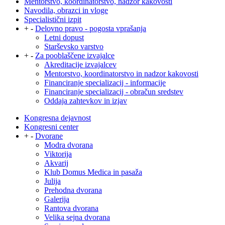
Mentorstvo, koordinatorstvo, nadzor kakovosti
Navodila, obrazci in vloge
Specialistični izpit
+
-
Delovno pravo - pogosta vprašanja
Letni dopust
Starševsko varstvo
+
-
Za pooblaščene izvajalce
Akreditacije izvajalcev
Mentorstvo, koordinatorstvo in nadzor kakovosti
Financiranje specializacij - informacije
Financiranje specializacij - obračun sredstev
Oddaja zahtevkov in izjav
Kongresna dejavnost
Kongresni center
+
-
Dvorane
Modra dvorana
Viktorija
Akvarij
Klub Domus Medica in pasaža
Julija
Prehodna dvorana
Galerija
Rantova dvorana
Velika sejna dvorana