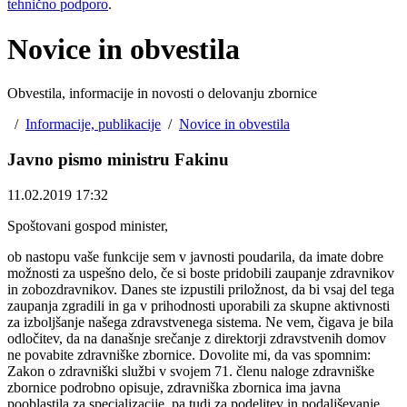
tehnično podporo
.
Novice in obvestila
Obvestila, informacije in novosti o delovanju zbornice
/
Informacije, publikacije
/
Novice in obvestila
Javno pismo ministru Fakinu
11.02.2019 17:32
Spoštovani gospod minister,
ob nastopu vaše funkcije sem v javnosti poudarila, da imate dobre
možnosti za uspešno delo, če si boste pridobili zaupanje zdravnikov
in zobozdravnikov. Danes ste izpustili priložnost, da bi vsaj del tega
zaupanja zgradili in ga v prihodnosti uporabili za skupne aktivnosti
za izboljšanje našega zdravstvenega sistema. Ne vem, čigava je bila
odločitev, da na današnje srečanje z direktorji zdravstvenih domov
ne povabite zdravniške zbornice. Dovolite mi, da vas spomnim:
Zakon o zdravniški službi v svojem 71. členu naloge zdravniške
zbornice podrobno opisuje, zdravniška zbornica ima javna
pooblastila za specializacije, pa tudi za podelitev in podaljševanje