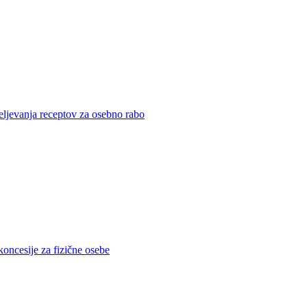
eljevanja receptov za osebno rabo
koncesije za fizične osebe