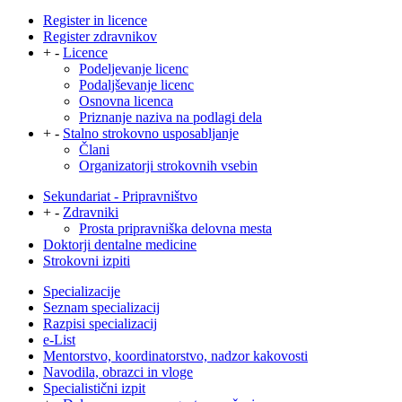
Register in licence
Register zdravnikov
+
-
Licence
Podeljevanje licenc
Podaljševanje licenc
Osnovna licenca
Priznanje naziva na podlagi dela
+
-
Stalno strokovno usposabljanje
Člani
Organizatorji strokovnih vsebin
Sekundariat - Pripravništvo
+
-
Zdravniki
Prosta pripravniška delovna mesta
Doktorji dentalne medicine
Strokovni izpiti
Specializacije
Seznam specializacij
Razpisi specializacij
e-List
Mentorstvo, koordinatorstvo, nadzor kakovosti
Navodila, obrazci in vloge
Specialistični izpit