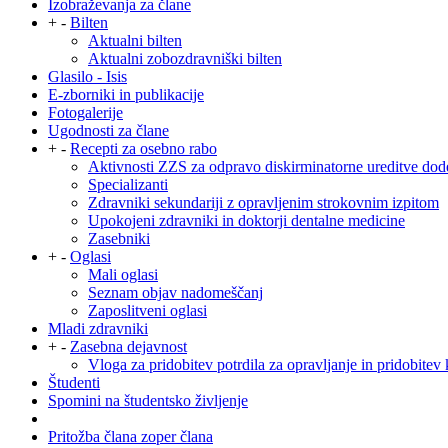
Izobraževanja za člane
+
-
Bilten
Aktualni bilten
Aktualni zobozdravniški bilten
Glasilo - Isis
E-zborniki in publikacije
Fotogalerije
Ugodnosti za člane
+
-
Recepti za osebno rabo
Aktivnosti ZZS za odpravo diskirminatorne ureditve dod
Specializanti
Zdravniki sekundariji z opravljenim strokovnim izpitom
Upokojeni zdravniki in doktorji dentalne medicine
Zasebniki
+
-
Oglasi
Mali oglasi
Seznam objav nadomeščanj
Zaposlitveni oglasi
Mladi zdravniki
+
-
Zasebna dejavnost
Vloga za pridobitev potrdila za opravljanje in pridobitev 
Študenti
Spomini na študentsko življenje
Pritožba člana zoper člana