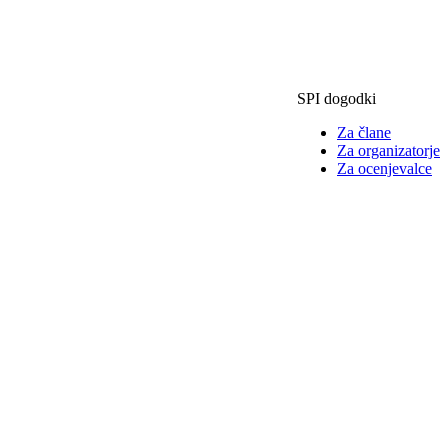
SPI dogodki
Za člane
Za organizatorje
Za ocenjevalce