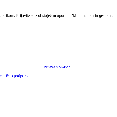
orabnikom. Prijavite se z obstoječim uporabniškim imenom in geslom ali
Prijava s SI-PASS
tehnično podporo
.