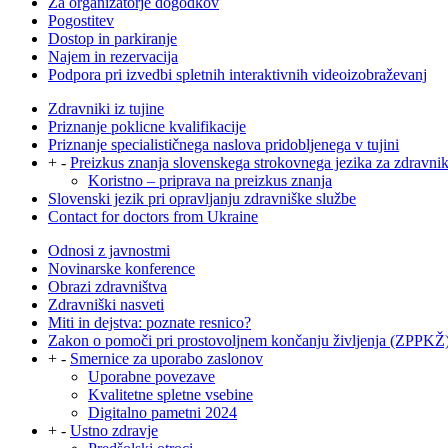
Za organizatorje dogodkov
Pogostitev
Dostop in parkiranje
Najem in rezervacija
Podpora pri izvedbi spletnih interaktivnih videoizobraževanj
Zdravniki iz tujine
Priznanje poklicne kvalifikacije
Priznanje specialističnega naslova pridobljenega v tujini
+
-
Preizkus znanja slovenskega strokovnega jezika za zdravni
Koristno – priprava na preizkus znanja
Slovenski jezik pri opravljanju zdravniške službe
Contact for doctors from Ukraine
Odnosi z javnostmi
Novinarske konference
Obrazi zdravništva
Zdravniški nasveti
Miti in dejstva: poznate resnico?
Zakon o pomoči pri prostovoljnem končanju življenja (ZPPKŽ
+
-
Smernice za uporabo zaslonov
Uporabne povezave
Kvalitetne spletne vsebine
Digitalno pametni 2024
+
-
Ustno zdravje