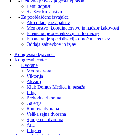
+
-
Delovno pravo - pogosta vprašanja
Letni dopust
Starševsko varstvo
+
-
Za pooblaščene izvajalce
Akreditacije izvajalcev
Mentorstvo, koordinatorstvo in nadzor kakovosti
Financiranje specializacij - informacije
Financiranje specializacij - obračun sredstev
Oddaja zahtevkov in izjav
Kongresna dejavnost
Kongresni center
+
-
Dvorane
Modra dvorana
Viktorija
Akvarij
Klub Domus Medica in pasaža
Julija
Prehodna dvorana
Galerija
Rantova dvorana
Velika sejna dvorana
Sprejemna dvorana
Ana
Julijana