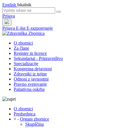
English
Iskalnik
Prijava
Prijava
E-list
E-razporejanje
O zbornici
Za člane
Register in licence
Sekundariat - Pripravništvo
Specializacije
Kongresna dejavnost
Zdravniki iz tujine
Odnosi z javnostmi
Pravno svetovanje
Paliativna oskrba
O zbornici
Predsednica
+
-
Organi zbornice
Skupščina