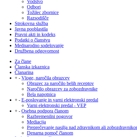
Vodstvo
Odbori
Tožilec zbornice
Razsodišče
Strokovna služba
Javna pooblastila
Pravni akti in kodeks
Podatki o članstvu
Mednarodno sodelovanje
Družbena odgovornost
Za člane
Članska izkaznica
Članarina
+
-
Vloge, naročila obrazcev
Obrazec za naročilo belih receptov
Naročilo obrazcev za zobozdravnike
Bela napotnica
+
-
E-poslovanje in varni elektronski predal
Varni elektronski predal - VEP
+
-
Osebna podpora članom
Razbremenilni pogovor
Mediacija
Preprečevanje nasilja nad zdravnikom ali zobozdravnik
Denarna pomoč članom