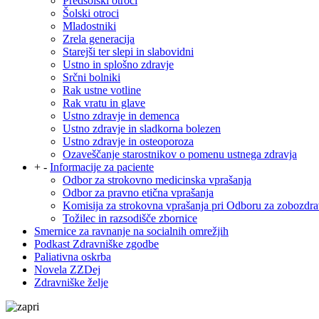
Predšolski otroci
Šolski otroci
Mladostniki
Zrela generacija
Starejši ter slepi in slabovidni
Ustno in splošno zdravje
Srčni bolniki
Rak ustne votline
Rak vratu in glave
Ustno zdravje in demenca
Ustno zdravje in sladkorna bolezen
Ustno zdravje in osteoporoza
Ozaveščanje starostnikov o pomenu ustnega zdravja
+
-
Informacije za paciente
Odbor za strokovno medicinska vprašanja
Odbor za pravno etična vprašanja
Komisija za strokovna vprašanja pri Odboru za zobozdra
Tožilec in razsodišče zbornice
Smernice za ravnanje na socialnih omrežjih
Podkast Zdravniške zgodbe
Paliativna oskrba
Novela ZZDej
Zdravniške želje