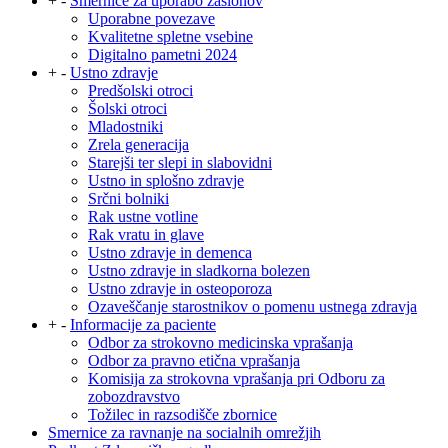
+
-
Smernice za uporabo zaslonov
Uporabne povezave
Kvalitetne spletne vsebine
Digitalno pametni 2024
+
-
Ustno zdravje
Predšolski otroci
Šolski otroci
Mladostniki
Zrela generacija
Starejši ter slepi in slabovidni
Ustno in splošno zdravje
Srčni bolniki
Rak ustne votline
Rak vratu in glave
Ustno zdravje in demenca
Ustno zdravje in sladkorna bolezen
Ustno zdravje in osteoporoza
Ozaveščanje starostnikov o pomenu ustnega zdravja
+
-
Informacije za paciente
Odbor za strokovno medicinska vprašanja
Odbor za pravno etična vprašanja
Komisija za strokovna vprašanja pri Odboru za
zobozdravstvo
Tožilec in razsodišče zbornice
Smernice za ravnanje na socialnih omrežjih