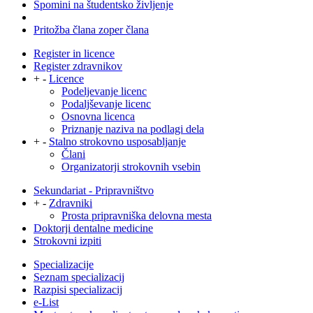
Spomini na študentsko življenje
Pritožba člana zoper člana
Register in licence
Register zdravnikov
+
-
Licence
Podeljevanje licenc
Podaljševanje licenc
Osnovna licenca
Priznanje naziva na podlagi dela
+
-
Stalno strokovno usposabljanje
Člani
Organizatorji strokovnih vsebin
Sekundariat - Pripravništvo
+
-
Zdravniki
Prosta pripravniška delovna mesta
Doktorji dentalne medicine
Strokovni izpiti
Specializacije
Seznam specializacij
Razpisi specializacij
e-List