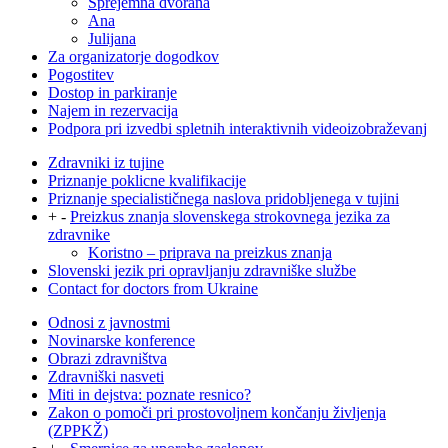
Sprejemna dvorana
Ana
Julijana
Za organizatorje dogodkov
Pogostitev
Dostop in parkiranje
Najem in rezervacija
Podpora pri izvedbi spletnih interaktivnih videoizobraževanj
Zdravniki iz tujine
Priznanje poklicne kvalifikacije
Priznanje specialističnega naslova pridobljenega v tujini
+
-
Preizkus znanja slovenskega strokovnega jezika za
zdravnike
Koristno – priprava na preizkus znanja
Slovenski jezik pri opravljanju zdravniške službe
Contact for doctors from Ukraine
Odnosi z javnostmi
Novinarske konference
Obrazi zdravništva
Zdravniški nasveti
Miti in dejstva: poznate resnico?
Zakon o pomoči pri prostovoljnem končanju življenja
(ZPPKŽ)