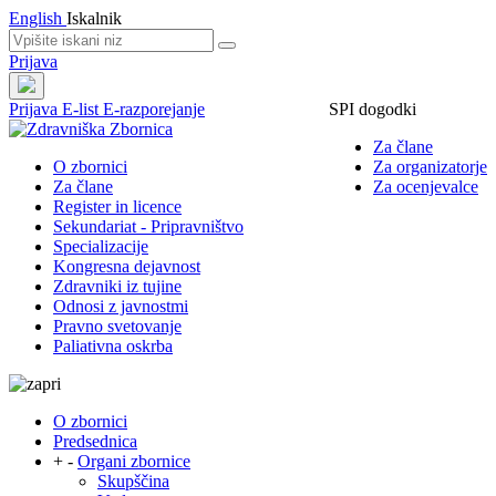
English
Iskalnik
Prijava
Prijava
E-list
E-razporejanje
SPI dogodki
Za člane
O zbornici
Za organizatorje
Za člane
Za ocenjevalce
Register in licence
Sekundariat - Pripravništvo
Specializacije
Kongresna dejavnost
Zdravniki iz tujine
Odnosi z javnostmi
Pravno svetovanje
Paliativna oskrba
O zbornici
Predsednica
+
-
Organi zbornice
Skupščina