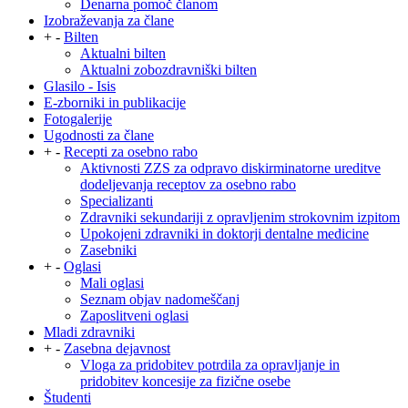
Denarna pomoč članom
Izobraževanja za člane
+
-
Bilten
Aktualni bilten
Aktualni zobozdravniški bilten
Glasilo - Isis
E-zborniki in publikacije
Fotogalerije
Ugodnosti za člane
+
-
Recepti za osebno rabo
Aktivnosti ZZS za odpravo diskirminatorne ureditve
dodeljevanja receptov za osebno rabo
Specializanti
Zdravniki sekundariji z opravljenim strokovnim izpitom
Upokojeni zdravniki in doktorji dentalne medicine
Zasebniki
+
-
Oglasi
Mali oglasi
Seznam objav nadomeščanj
Zaposlitveni oglasi
Mladi zdravniki
+
-
Zasebna dejavnost
Vloga za pridobitev potrdila za opravljanje in
pridobitev koncesije za fizične osebe
Študenti