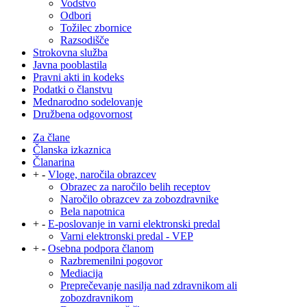
Vodstvo
Odbori
Tožilec zbornice
Razsodišče
Strokovna služba
Javna pooblastila
Pravni akti in kodeks
Podatki o članstvu
Mednarodno sodelovanje
Družbena odgovornost
Za člane
Članska izkaznica
Članarina
+
-
Vloge, naročila obrazcev
Obrazec za naročilo belih receptov
Naročilo obrazcev za zobozdravnike
Bela napotnica
+
-
E-poslovanje in varni elektronski predal
Varni elektronski predal - VEP
+
-
Osebna podpora članom
Razbremenilni pogovor
Mediacija
Preprečevanje nasilja nad zdravnikom ali
zobozdravnikom