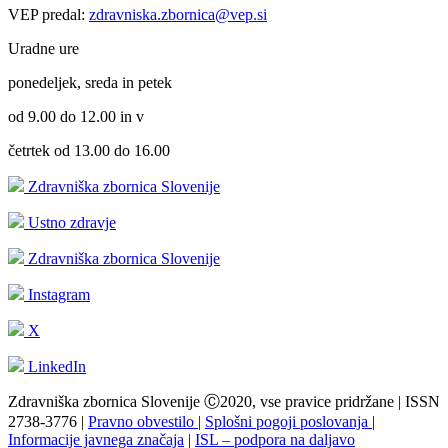
VEP predal:
zdravniska.zbornica@vep.si
Uradne ure
ponedeljek, sreda in petek
od 9.00 do 12.00 in v
četrtek od 13.00 do 16.00
Zdravniška zbornica Slovenije
Ustno zdravje
Zdravniška zbornica Slovenije
Instagram
X
LinkedIn
Zdravniška zbornica Slovenije Ⓒ2020, vse pravice pridržane | ISSN
2738-3776 |
Pravno obvestilo
|
Splošni pogoji poslovanja
|
Informacije javnega značaja
|
ISL – podpora na daljavo