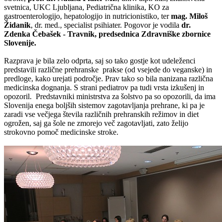
svetnica, UKC Ljubljana, Pediatrična klinika, KO za
gastroenterologijo, hepatologijo in nutricionistiko, ter
mag. Miloš
Židanik
, dr. med., specialist psihiater. Pogovor je vodila
dr.
Zdenka Čebašek - Travnik, predsednica Zdravniške zbornice
Slovenije.
Razprava je bila zelo odprta, saj so tako gostje kot udeleženci
predstavili različne prehranske prakse (od vsejede do veganske) in
predloge, kako urejati področje. Prav tako so bila nanizana različna
medicinska dognanja. S strani pediatrov pa tudi vrsta izkušenj in
opozoril. Predstavniki ministrstva za šolstvo pa so opozorili, da ima
Slovenija enega boljših sistemov zagotavljanja prehrane, ki pa je
zaradi vse večjega števila različnih prehranskih režimov in diet
ogrožen, saj ga šole ne zmorejo več zagotavljati, zato želijo
strokovno pomoč medicinske stroke.