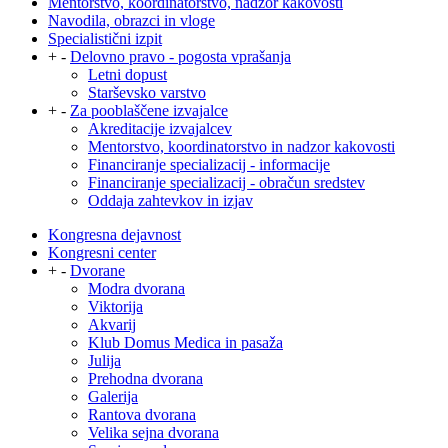
Mentorstvo, koordinatorstvo, nadzor kakovosti
Navodila, obrazci in vloge
Specialistični izpit
+
-
Delovno pravo - pogosta vprašanja
Letni dopust
Starševsko varstvo
+
-
Za pooblaščene izvajalce
Akreditacije izvajalcev
Mentorstvo, koordinatorstvo in nadzor kakovosti
Financiranje specializacij - informacije
Financiranje specializacij - obračun sredstev
Oddaja zahtevkov in izjav
Kongresna dejavnost
Kongresni center
+
-
Dvorane
Modra dvorana
Viktorija
Akvarij
Klub Domus Medica in pasaža
Julija
Prehodna dvorana
Galerija
Rantova dvorana
Velika sejna dvorana