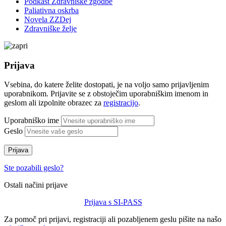
Podkast Zdravniške zgodbe
Paliativna oskrba
Novela ZZDej
Zdravniške želje
Prijava
Vsebina, do katere želite dostopati, je na voljo samo prijavljenim
uporabnikom. Prijavite se z obstoječim uporabniškim imenom in
geslom ali izpolnite obrazec za
registracijo
.
Uporabniško ime
Geslo
Prijava
Ste pozabili geslo?
Ostali načini prijave
Prijava s SI-PASS
Za pomoč pri prijavi, registraciji ali pozabljenem geslu pišite na našo