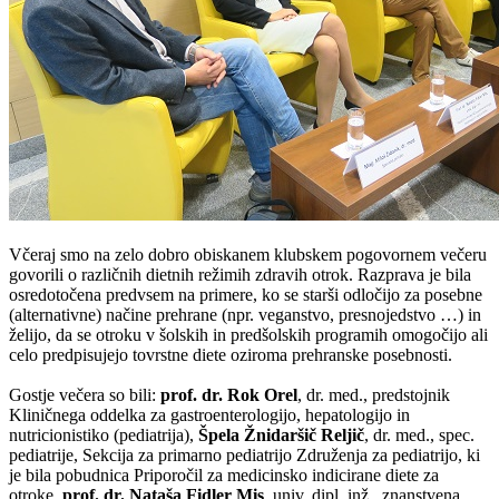
Včeraj smo na zelo dobro obiskanem klubskem pogovornem večeru
govorili o različnih dietnih režimih zdravih otrok. Razprava je bila
osredotočena predvsem na primere, ko se starši odločijo za posebne
(alternativne) načine prehrane (npr. veganstvo, presnojedstvo …) in
želijo, da se otroku v šolskih in predšolskih programih omogočijo ali
celo predpisujejo tovrstne diete oziroma prehranske posebnosti.
Gostje večera so bili:
prof. dr. Rok Orel
, dr. med., predstojnik
Kliničnega oddelka za gastroenterologijo, hepatologijo in
nutricionistiko (pediatrija),
Špela Žnidaršič Reljič
, dr. med., spec.
pediatrije, Sekcija za primarno pediatrijo Združenja za pediatrijo, ki
je bila pobudnica Priporočil za medicinsko indicirane diete za
otroke,
prof. dr. Nataša Fidler Mis
, univ. dipl. inž., znanstvena