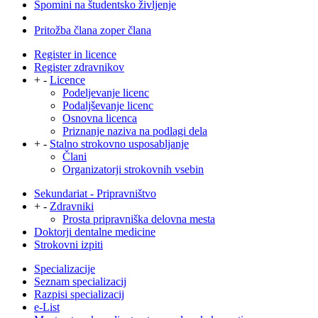
Spomini na študentsko življenje
Pritožba člana zoper člana
Register in licence
Register zdravnikov
+
-
Licence
Podeljevanje licenc
Podaljševanje licenc
Osnovna licenca
Priznanje naziva na podlagi dela
+
-
Stalno strokovno usposabljanje
Člani
Organizatorji strokovnih vsebin
Sekundariat - Pripravništvo
+
-
Zdravniki
Prosta pripravniška delovna mesta
Doktorji dentalne medicine
Strokovni izpiti
Specializacije
Seznam specializacij
Razpisi specializacij
e-List