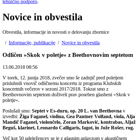
tehnično podporo
.
Novice in obvestila
Obvestila, informacije in novosti o delovanju zbornice
/
Informacije, publikacije
/
Novice in obvestila
Odličen »Skok v poletje« z Beethovnovim septetom
13.06.2018 08:56
V torek, 12. junija 2018, zvečer smo še zadnjič pred poletjem
prisluhnili vnovič odličnemu koncertu iz programa Klubskih
koncertnih večerov v sezoni 2017/2018. Tokrat smo z
Beethovnovim septetom doživeli prav poseben glasbeni »Skok v
poletje«.
Poslušali smo:
Septet v Es-duru, op. 20 L. van Beethovna
v
izvedbi:
Žiga Faganel, violina, Gea Pantner Volfand, viola, Alja
Mandič Faganel, violončelo, Zoran Marković, kontrabas, Aljaž
Beguš, klarinet, Leonardo Calligaris, fagot, in Jože Rošer, rog.
Več kot 50 udeležencev se je z glasnim aplavzom v akustičnem