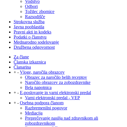
Vodstvo
Odbori
Tožilec zbornice
Razsodišče
Strokovna služba
Javna pooblastila
Pravni akti in kodeks
Podatki o članstvu
Mednarodno sodelovanje
Družbena odgovornost
Za člane
Članska izkaznica
Članarina
+
-
Vloge, naročila obrazcev
Obrazec za naročilo belih receptov
Naročilo obrazcev za zobozdravnike
Bela napotnica
+
-
E-poslovanje in varni elektronski predal
Varni elektronski predal - VEP
+
-
Osebna podpora članom
Razbremenilni pogovor
Mediacija
Preprečevanje nasilja nad zdravnikom ali
zobozdravnikom