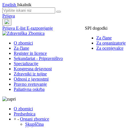
English
Iskalnik
Prijava
Prijava
E-list
E-razporejanje
SPI dogodki
Za člane
O zbornici
Za organizatorje
Za člane
Za ocenjevalce
Register in licence
Sekundariat - Pripravništvo
Specializacije
Kongresna dejavnost
Zdravniki iz tujine
Odnosi z javnostmi
Pravno svetovanje
Paliativna oskrba
O zbornici
Predsednica
+
-
Organi zbornice
Skupščina