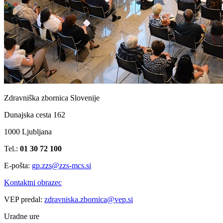
Zdravniška zbornica Slovenije
Dunajska cesta 162
1000 Ljubljana
Tel.:
01 30 72 100
E-pošta:
gp.zzs@zzs-mcs.si
Kontaktni obrazec
VEP predal:
zdravniska.zbornica@vep.si
Uradne ure