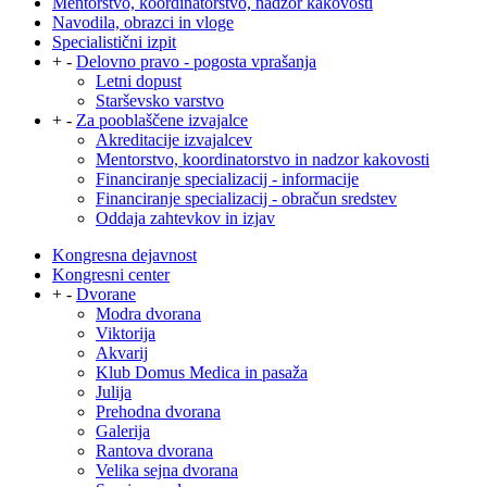
Mentorstvo, koordinatorstvo, nadzor kakovosti
Navodila, obrazci in vloge
Specialistični izpit
+
-
Delovno pravo - pogosta vprašanja
Letni dopust
Starševsko varstvo
+
-
Za pooblaščene izvajalce
Akreditacije izvajalcev
Mentorstvo, koordinatorstvo in nadzor kakovosti
Financiranje specializacij - informacije
Financiranje specializacij - obračun sredstev
Oddaja zahtevkov in izjav
Kongresna dejavnost
Kongresni center
+
-
Dvorane
Modra dvorana
Viktorija
Akvarij
Klub Domus Medica in pasaža
Julija
Prehodna dvorana
Galerija
Rantova dvorana
Velika sejna dvorana