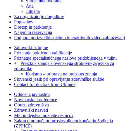
Sprejemna dvorana
Ana
Julijana
Za organizatorje dogodkov
Pogostitev
Dostop in parkiranje
Najem in rezervacija
Podpora pri izvedbi spletnih interaktivnih videoizobraževanj
Zdravniki iz tujine
Priznanje poklicne kvalifikacije
Priznanje specialističnega naslova pridobljenega v tujini
+
-
Preizkus znanja slovenskega strokovnega jezika za
zdravnike
Koristno – priprava na preizkus znanja
Slovenski jezik pri opravljanju zdravniške službe
Contact for doctors from Ukraine
Odnosi z javnostmi
Novinarske konference
Obrazi zdravništva
Zdravniški nasveti
Miti in dejstva: poznate resnico?
Zakon o pomoči pri prostovoljnem končanju življenja
(ZPPKŽ)