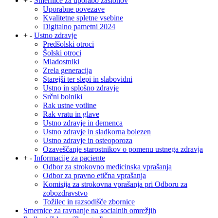
+
-
Smernice za uporabo zaslonov
Uporabne povezave
Kvalitetne spletne vsebine
Digitalno pametni 2024
+
-
Ustno zdravje
Predšolski otroci
Šolski otroci
Mladostniki
Zrela generacija
Starejši ter slepi in slabovidni
Ustno in splošno zdravje
Srčni bolniki
Rak ustne votline
Rak vratu in glave
Ustno zdravje in demenca
Ustno zdravje in sladkorna bolezen
Ustno zdravje in osteoporoza
Ozaveščanje starostnikov o pomenu ustnega zdravja
+
-
Informacije za paciente
Odbor za strokovno medicinska vprašanja
Odbor za pravno etična vprašanja
Komisija za strokovna vprašanja pri Odboru za
zobozdravstvo
Tožilec in razsodišče zbornice
Smernice za ravnanje na socialnih omrežjih