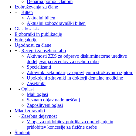
Denarna pomoč članom
Izobraževanja za člane
+
-
Bilten
Aktualni bilten
Aktualni zobozdravniški bilten
Glasilo - Isis
E-zborniki in publikacije
Fotogalerije
Ugodnosti za člane
+
-
Recepti za osebno rabo
Aktivnosti ZZS za odpravo diskirminatorne ureditve
dodeljevanja receptov za osebno rabo
Specializanti
Zdravniki sekundariji z opravljenim strokovnim izpitom
Upokojeni zdravniki in doktorji dentalne medicine
Zasebniki
+
-
Oglasi
Mali oglasi
Seznam objav nadomeščanj
Zaposlitveni oglasi
Mladi zdravniki
+
-
Zasebna dejavnost
Vloga za pridobitev potrdila za opravljanje in
pridobitev koncesije za fizične osebe
Študenti