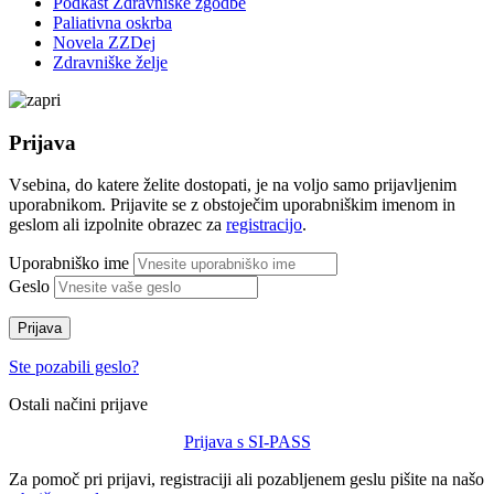
Podkast Zdravniške zgodbe
Paliativna oskrba
Novela ZZDej
Zdravniške želje
Prijava
Vsebina, do katere želite dostopati, je na voljo samo prijavljenim
uporabnikom. Prijavite se z obstoječim uporabniškim imenom in
geslom ali izpolnite obrazec za
registracijo
.
Uporabniško ime
Geslo
Prijava
Ste pozabili geslo?
Ostali načini prijave
Prijava s SI-PASS
Za pomoč pri prijavi, registraciji ali pozabljenem geslu pišite na našo