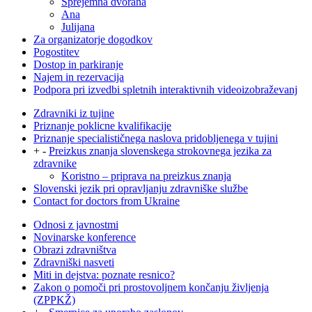
Sprejemna dvorana
Ana
Julijana
Za organizatorje dogodkov
Pogostitev
Dostop in parkiranje
Najem in rezervacija
Podpora pri izvedbi spletnih interaktivnih videoizobraževanj
Zdravniki iz tujine
Priznanje poklicne kvalifikacije
Priznanje specialističnega naslova pridobljenega v tujini
+
-
Preizkus znanja slovenskega strokovnega jezika za
zdravnike
Koristno – priprava na preizkus znanja
Slovenski jezik pri opravljanju zdravniške službe
Contact for doctors from Ukraine
Odnosi z javnostmi
Novinarske konference
Obrazi zdravništva
Zdravniški nasveti
Miti in dejstva: poznate resnico?
Zakon o pomoči pri prostovoljnem končanju življenja
(ZPPKŽ)