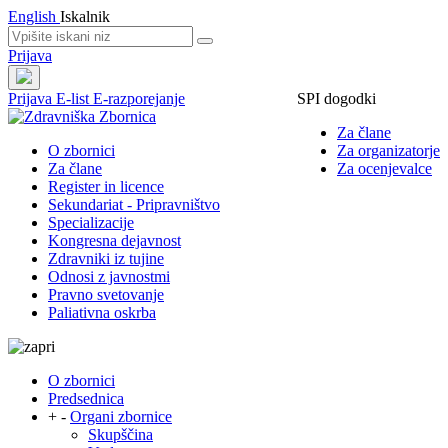
English
Iskalnik
Prijava
Prijava
E-list
E-razporejanje
SPI dogodki
Za člane
O zbornici
Za organizatorje
Za člane
Za ocenjevalce
Register in licence
Sekundariat - Pripravništvo
Specializacije
Kongresna dejavnost
Zdravniki iz tujine
Odnosi z javnostmi
Pravno svetovanje
Paliativna oskrba
O zbornici
Predsednica
+
-
Organi zbornice
Skupščina