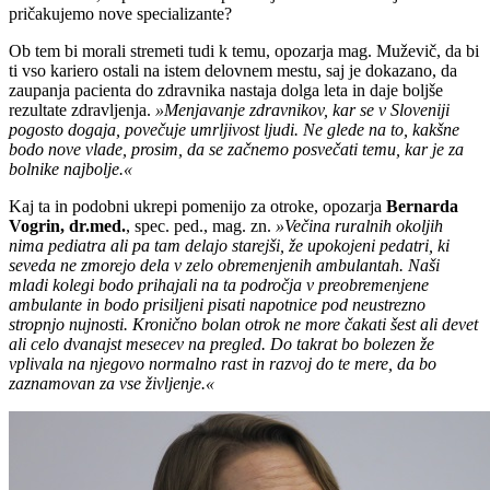
pričakujemo nove specializante?
Ob tem bi morali stremeti tudi k temu, opozarja mag. Muževič, da bi
ti vso kariero ostali na istem delovnem mestu, saj je dokazano, da
zaupanja pacienta do zdravnika nastaja dolga leta in daje boljše
rezultate zdravljenja.
»Menjavanje zdravnikov, kar se v Sloveniji
pogosto dogaja, povečuje umrljivost ljudi. Ne glede na to, kakšne
bodo nove vlade, prosim, da se začnemo posvečati temu, kar je za
bolnike najbolje.«
Kaj ta in podobni ukrepi pomenijo za otroke, opozarja
Bernarda
Vogrin
, dr.med.
, spec. ped., mag. zn.
»Večina ruralnih okoljih
nima pediatra ali pa tam delajo starejši, že upokojeni pedatri, ki
seveda ne zmorejo dela v zelo obremenjenih ambulantah. Naši
mladi kolegi bodo prihajali na ta področja v preobremenjene
ambulante in bodo prisiljeni pisati napotnice pod neustrezno
stropnjo nujnosti. Kronično bolan otrok ne more čakati šest ali devet
ali celo dvanajst mesecev na pregled. Do takrat bo bolezen že
vplivala na njegovo normalno rast in razvoj do te mere, da bo
zaznamovan za vse življenje.«