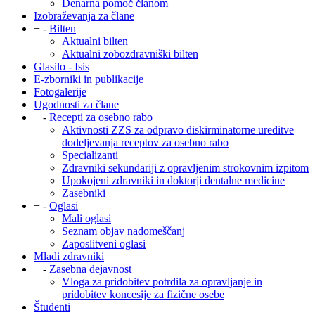
Denarna pomoč članom
Izobraževanja za člane
+
-
Bilten
Aktualni bilten
Aktualni zobozdravniški bilten
Glasilo - Isis
E-zborniki in publikacije
Fotogalerije
Ugodnosti za člane
+
-
Recepti za osebno rabo
Aktivnosti ZZS za odpravo diskirminatorne ureditve
dodeljevanja receptov za osebno rabo
Specializanti
Zdravniki sekundariji z opravljenim strokovnim izpitom
Upokojeni zdravniki in doktorji dentalne medicine
Zasebniki
+
-
Oglasi
Mali oglasi
Seznam objav nadomeščanj
Zaposlitveni oglasi
Mladi zdravniki
+
-
Zasebna dejavnost
Vloga za pridobitev potrdila za opravljanje in
pridobitev koncesije za fizične osebe
Študenti