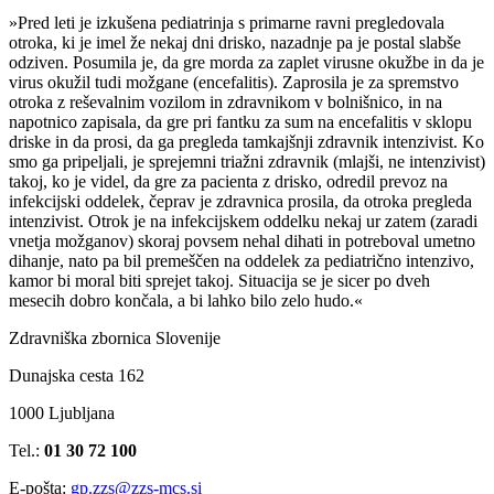
»Pred leti je izkušena pediatrinja s primarne ravni pregledovala
otroka, ki je imel že nekaj dni drisko, nazadnje pa je postal slabše
odziven. Posumila je, da gre morda za zaplet virusne okužbe in da je
virus okužil tudi možgane (encefalitis). Zaprosila je za spremstvo
otroka z reševalnim vozilom in zdravnikom v bolnišnico, in na
napotnico zapisala, da gre pri fantku za sum na encefalitis v sklopu
driske in da prosi, da ga pregleda tamkajšnji zdravnik intenzivist. Ko
smo ga pripeljali, je sprejemni triažni zdravnik (mlajši, ne intenzivist)
takoj, ko je videl, da gre za pacienta z drisko, odredil prevoz na
infekcijski oddelek, čeprav je zdravnica prosila, da otroka pregleda
intenzivist. Otrok je na infekcijskem oddelku nekaj ur zatem (zaradi
vnetja možganov) skoraj povsem nehal dihati in potreboval umetno
dihanje, nato pa bil premeščen na oddelek za pediatrično intenzivo,
kamor bi moral biti sprejet takoj. Situacija se je sicer po dveh
mesecih dobro končala, a bi lahko bilo zelo hudo.«
Zdravniška zbornica Slovenije
Dunajska cesta 162
1000 Ljubljana
Tel.:
01 30 72 100
E-pošta:
gp.zzs@zzs-mcs.si