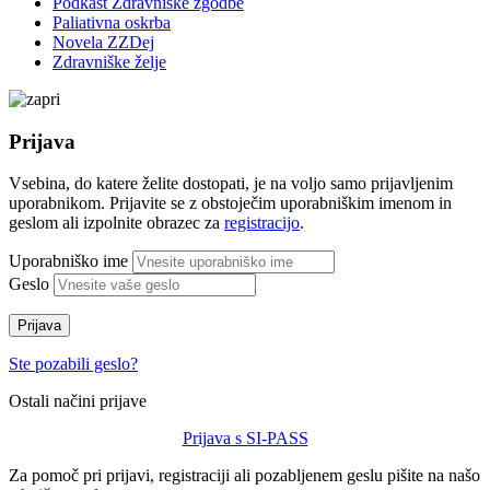
Podkast Zdravniške zgodbe
Paliativna oskrba
Novela ZZDej
Zdravniške želje
Prijava
Vsebina, do katere želite dostopati, je na voljo samo prijavljenim
uporabnikom. Prijavite se z obstoječim uporabniškim imenom in
geslom ali izpolnite obrazec za
registracijo
.
Uporabniško ime
Geslo
Prijava
Ste pozabili geslo?
Ostali načini prijave
Prijava s SI-PASS
Za pomoč pri prijavi, registraciji ali pozabljenem geslu pišite na našo