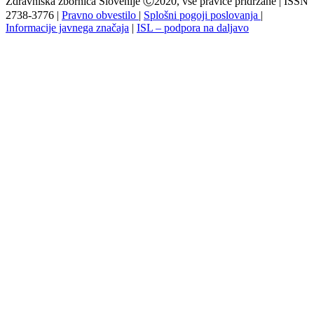
Zdravniška zbornica Slovenije Ⓒ2020, vse pravice pridržane | ISSN
2738-3776 |
Pravno obvestilo
|
Splošni pogoji poslovanja
|
Informacije javnega značaja
|
ISL – podpora na daljavo