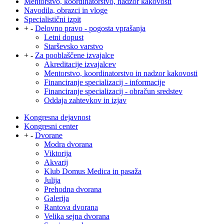
Mentorstvo, koordinatorstvo, nadzor kakovosti
Navodila, obrazci in vloge
Specialistični izpit
+
-
Delovno pravo - pogosta vprašanja
Letni dopust
Starševsko varstvo
+
-
Za pooblaščene izvajalce
Akreditacije izvajalcev
Mentorstvo, koordinatorstvo in nadzor kakovosti
Financiranje specializacij - informacije
Financiranje specializacij - obračun sredstev
Oddaja zahtevkov in izjav
Kongresna dejavnost
Kongresni center
+
-
Dvorane
Modra dvorana
Viktorija
Akvarij
Klub Domus Medica in pasaža
Julija
Prehodna dvorana
Galerija
Rantova dvorana
Velika sejna dvorana