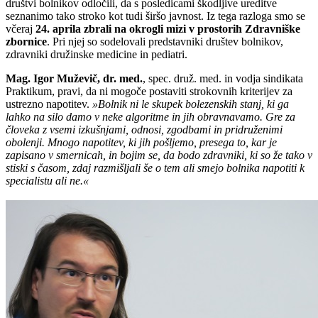
društvi bolnikov odločili, da s posledicami škodljive ureditve
seznanimo tako stroko kot tudi širšo javnost. Iz tega razloga smo se
včeraj
24. aprila zbrali na okrogli mizi v prostorih Zdravniške
zbornice
. Pri njej so sodelovali predstavniki društev bolnikov,
zdravniki družinske medicine in pediatri.
Mag
. Igor Muževič, dr. med.
, spec. druž. med. in vodja sindikata
Praktikum, pravi, da ni mogoče postaviti strokovnih kriterijev za
ustrezno napotitev.
»Bolnik ni le skupek bolezenskih stanj, ki ga
lahko na silo damo v neke algoritme in jih obravnavamo. Gre za
človeka z vsemi izkušnjami, odnosi, zgodbami in pridruženimi
obolenji. Mnogo napotitev, ki jih pošljemo, presega to, kar je
zapisano v smernicah, in bojim se, da bodo zdravniki, ki so že tako v
stiski s časom, zdaj razmišljali še o tem ali smejo bolnika napotiti k
specialistu ali ne.«