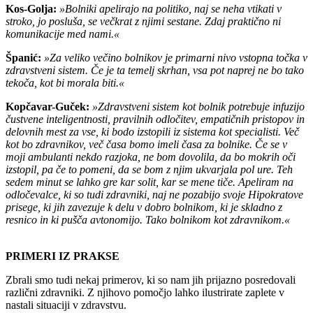
Kos-Golja:
»Bolniki apelirajo na politiko, naj se neha vtikati v
stroko, jo posluša, se večkrat z njimi sestane. Zdaj praktično ni
komunikacije med nami.«
Španić:
»Za veliko večino bolnikov je primarni nivo vstopna točka v
zdravstveni sistem. Če je ta temelj skrhan, vsa pot naprej ne bo tako
tekoča, kot bi morala biti.«
Kopčavar-Guček:
»Zdravstveni sistem kot bolnik potrebuje infuzijo
čustvene inteligentnosti, pravilnih odločitev, empatičnih pristopov in
delovnih mest za vse, ki bodo izstopili iz sistema kot specialisti. Več
kot bo zdravnikov, več časa bomo imeli časa za bolnike. Če se v
moji ambulanti nekdo razjoka, ne bom dovolila, da bo mokrih oči
izstopil, pa če to pomeni, da se bom z njim ukvarjala pol ure. Teh
sedem minut se lahko gre kar solit, kar se mene tiče. Apeliram na
odločevalce, ki so tudi zdravniki, naj ne pozabijo svoje Hipokratove
prisege, ki jih zavezuje k delu v dobro bolnikom, ki je skladno z
resnico in ki pušča avtonomijo. Tako bolnikom kot zdravnikom.«
PRIMERI IZ PRAKSE
Zbrali smo tudi nekaj primerov, ki so nam jih prijazno posredovali
različni zdravniki. Z njihovo pomočjo lahko ilustrirate zaplete v
nastali situaciji v zdravstvu.