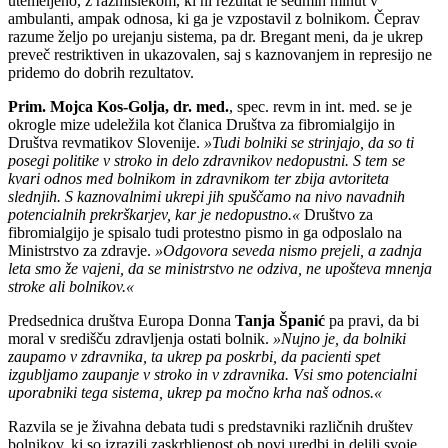
utemeljeno, z razmislekom, ki ni rezultat le sedmih minut v
ambulanti, ampak odnosa, ki ga je vzpostavil z bolnikom. Čeprav
razume željo po urejanju sistema, pa dr. Bregant meni, da je ukrep
preveč restriktiven in ukazovalen, saj s kaznovanjem in represijo ne
pridemo do dobrih rezultatov.
Prim. Mojca Kos-Golja, dr. med.
, spec. revm in int. med. se je
okrogle mize udeležila kot članica Društva za fibromialgijo in
Društva revmatikov Slovenije.
»Tudi bolniki se strinjajo, da so ti
posegi politike v stroko in delo zdravnikov nedopustni. S tem se
kvari odnos med bolnikom in zdravnikom ter zbija avtoriteta
slednjih. S kaznovalnimi ukrepi jih spuščamo na nivo navadnih
potencialnih prekrškarjev, kar je nedopustno.«
Društvo za
fibromialgijo je spisalo tudi protestno pismo in ga odposlalo na
Ministrstvo za zdravje.
»Odgovora seveda nismo prejeli, a zadnja
leta smo že vajeni, da se ministrstvo ne odziva, ne upošteva mnenja
stroke ali bolnikov.«
Predsednica društva Europa Donna
Tanja Španić
pa pravi, da bi
moral v središču zdravljenja ostati bolnik.
»Nujno je, da bolniki
zaupamo v zdravnika, ta ukrep pa poskrbi, da pacienti spet
izgubljamo zaupanje v stroko in v zdravnika. Vsi smo potencialni
uporabniki tega sistema, ukrep pa močno krha naš odnos.«
Razvila se je živahna debata tudi s predstavniki različnih društev
bolnikov, ki so izrazili zaskrbljenost ob novi uredbi in delili svoje