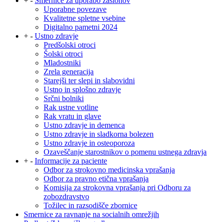
+
-
Smernice za uporabo zaslonov
Uporabne povezave
Kvalitetne spletne vsebine
Digitalno pametni 2024
+
-
Ustno zdravje
Predšolski otroci
Šolski otroci
Mladostniki
Zrela generacija
Starejši ter slepi in slabovidni
Ustno in splošno zdravje
Srčni bolniki
Rak ustne votline
Rak vratu in glave
Ustno zdravje in demenca
Ustno zdravje in sladkorna bolezen
Ustno zdravje in osteoporoza
Ozaveščanje starostnikov o pomenu ustnega zdravja
+
-
Informacije za paciente
Odbor za strokovno medicinska vprašanja
Odbor za pravno etična vprašanja
Komisija za strokovna vprašanja pri Odboru za
zobozdravstvo
Tožilec in razsodišče zbornice
Smernice za ravnanje na socialnih omrežjih