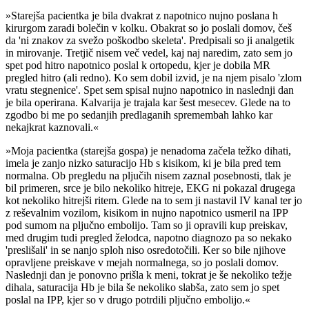
»Starejša pacientka je bila dvakrat z napotnico nujno poslana h
kirurgom zaradi bolečin v kolku. Obakrat so jo poslali domov, češ
da 'ni znakov za svežo poškodbo skeleta'. Predpisali so ji analgetik
in mirovanje. Tretjič nisem več vedel, kaj naj naredim, zato sem jo
spet pod hitro napotnico poslal k ortopedu, kjer je dobila MR
pregled hitro (ali redno). Ko sem dobil izvid, je na njem pisalo 'zlom
vratu stegnenice'. Spet sem spisal nujno napotnico in naslednji dan
je bila operirana. Kalvarija je trajala kar šest mesecev. Glede na to
zgodbo bi me po sedanjih predlaganih spremembah lahko kar
nekajkrat kaznovali.«
»Moja pacientka (starejša gospa) je nenadoma začela težko dihati,
imela je zanjo nizko saturacijo Hb s kisikom, ki je bila pred tem
normalna. Ob pregledu na pljučih nisem zaznal posebnosti, tlak je
bil primeren, srce je bilo nekoliko hitreje, EKG ni pokazal drugega
kot nekoliko hitrejši ritem. Glede na to sem ji nastavil IV kanal ter jo
z reševalnim vozilom, kisikom in nujno napotnico usmeril na IPP
pod sumom na pljučno embolijo. Tam so ji opravili kup preiskav,
med drugim tudi pregled želodca, napotno diagnozo pa so nekako
'preslišali' in se nanjo sploh niso osredotočili. Ker so bile njihove
opravljene preiskave v mejah normalnega, so jo poslali domov.
Naslednji dan je ponovno prišla k meni, tokrat je še nekoliko težje
dihala, saturacija Hb je bila še nekoliko slabša, zato sem jo spet
poslal na IPP, kjer so v drugo potrdili pljučno embolijo.«