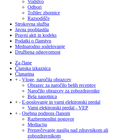
Vodstvo
Odbori
Tožilec zbornice
Razsodišče
Strokovna služba
Javna pooblastila
Pravni akti in kodeks
Podatki o članstvu
Mednarodno sodelovanje
Družbena odgovornost
Za člane
Članska izkaznica
Članarina
+
-
Vloge, naročila obrazcev
Obrazec za naročilo belih receptov
Naročilo obrazcev za zobozdravnike
Bela napotnica
+
-
E-poslovanje in varni elektronski predal
Varni elektronski predal - VEP
+
-
Osebna podpora članom
Razbremenilni pogovor
Mediacija
Preprečevanje nasilja nad zdravnikom ali
zobozdravnikom