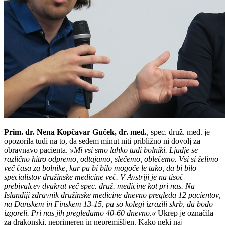
Prim. dr. Nena Kopčavar Guček, dr. med.
, spec. druž. med. je
opozorila tudi na to, da sedem minut niti približno ni dovolj za
obravnavo pacienta.
»Mi vsi smo lahko tudi bolniki. Ljudje se
različno hitro odpremo, odtajamo, slečemo, oblečemo. Vsi si želimo
več časa za bolnike, kar pa bi bilo mogoče le tako, da bi bilo
specialistov družinske medicine več. V Avstriji je na tisoč
prebivalcev dvakrat več spec. druž. medicine kot pri nas. Na
Islandiji zdravnik družinske medicine dnevno pregleda 12 pacientov,
na Danskem in Finskem 13-15, pa so kolegi izrazili skrb, da bodo
izgoreli. Pri nas jih pregledamo 40-60 dnevno.«
Ukrep je označila
za drakonski, neprimeren in nepremišljen. Kako neki naj