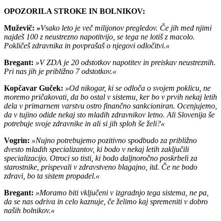
OPOZORILA STROKE IN BOLNIKOV:
Muževič:
»
Vsako leto je več milijonov pregledov. Če jih med njimi
najdeš 100 z neustrezno napotitvijo, se tega ne lotiš z macolo.
Pokličeš zdravnika in povprašaš o njegovi odločitvi.«
Bregant:
»V ZDA je 20 odstotkov napotitev in preiskav neustreznih.
Pri nas jih je približno 7 odstotkov.«
Kopčavar Guček:
»Od nikogar, ki se odloča o svojem poklicu, ne
moremo pričakovati, da bo ostal v sistemu, ker bo v prvih nekaj letih
dela v primarnem varstvu ostro finančno sankcioniran. Ocenjujemo,
da v tujino odide nekaj sto mladih zdravnikov letno. Ali Slovenija še
potrebuje svoje zdravnike in ali si jih sploh še želi?«
Vogrin:
»Nujno potrebujemo pozitivno spodbudo za približno
dvesto mladih specializantov, ki bodo v nekaj letih zaključili
specializacijo. Otroci so tisti, ki bodo daljnoročno poskrbeli za
starostnike, prispevali v zdravstveno blagajno, itd. Če ne bodo
zdravi, bo ta sistem propadel.«
Bregant:
»Moramo biti vključeni v izgradnjo tega sistema, ne pa,
da se nas odriva in celo kaznuje, če želimo kaj spremeniti v dobro
naših bolnikov.«