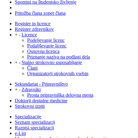
Spomini na študentsko življenje
Pritožba člana zoper člana
Register in licence
Register zdravnikov
+
-
Licence
Podeljevanje licenc
Podaljševanje licenc
Osnovna licenca
Priznanje naziva na podlagi dela
+
-
Stalno strokovno usposabljanje
Člani
Organizatorji strokovnih vsebin
Sekundariat - Pripravništvo
+
-
Zdravniki
Prosta pripravniška delovna mesta
Doktorji dentalne medicine
Strokovni izpiti
Specializacije
Seznam specializacij
Razpisi specializacij
e-List