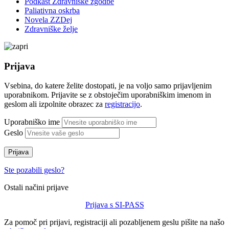
Podkast Zdravniške zgodbe
Paliativna oskrba
Novela ZZDej
Zdravniške želje
Prijava
Vsebina, do katere želite dostopati, je na voljo samo prijavljenim
uporabnikom. Prijavite se z obstoječim uporabniškim imenom in
geslom ali izpolnite obrazec za
registracijo
.
Uporabniško ime
Geslo
Prijava
Ste pozabili geslo?
Ostali načini prijave
Prijava s SI-PASS
Za pomoč pri prijavi, registraciji ali pozabljenem geslu pišite na našo