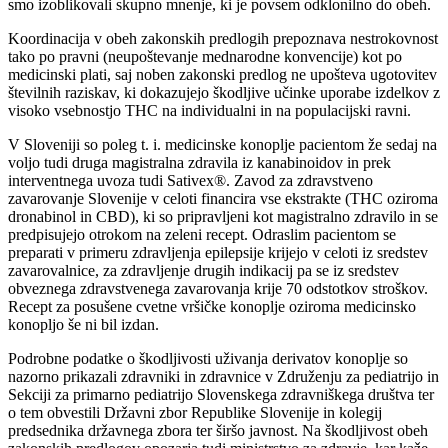
smo izoblikovali skupno mnenje, ki je povsem odklonilno do obeh.
Koordinacija v obeh zakonskih predlogih prepoznava nestrokovnost
tako po pravni (neupoštevanje mednarodne konvencije) kot po
medicinski plati, saj noben zakonski predlog ne upošteva ugotovitev
številnih raziskav, ki dokazujejo škodljive učinke uporabe izdelkov z
visoko vsebnostjo THC na individualni in na populacijski ravni.
V Sloveniji so poleg t. i. medicinske konoplje pacientom že sedaj na
voljo tudi druga magistralna zdravila iz kanabinoidov in prek
interventnega uvoza tudi Sativex®. Zavod za zdravstveno
zavarovanje Slovenije v celoti financira vse ekstrakte (THC oziroma
dronabinol in CBD), ki so pripravljeni kot magistralno zdravilo in se
predpisujejo otrokom na zeleni recept. Odraslim pacientom se
preparati v primeru zdravljenja epilepsije krijejo v celoti iz sredstev
zavarovalnice, za zdravljenje drugih indikacij pa se iz sredstev
obveznega zdravstvenega zavarovanja krije 70 odstotkov stroškov.
Recept za posušene cvetne vršičke konoplje oziroma medicinsko
konopljo še ni bil izdan.
Podrobne podatke o škodljivosti uživanja derivatov konoplje so
nazorno prikazali zdravniki in zdravnice v Združenju za pediatrijo in
Sekciji za primarno pediatrijo Slovenskega zdravniškega društva ter
o tem obvestili Državni zbor Republike Slovenije in kolegij
predsednika državnega zbora ter širšo javnost. Na škodljivost obeh