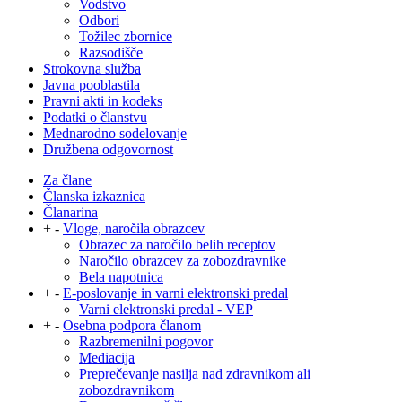
Vodstvo
Odbori
Tožilec zbornice
Razsodišče
Strokovna služba
Javna pooblastila
Pravni akti in kodeks
Podatki o članstvu
Mednarodno sodelovanje
Družbena odgovornost
Za člane
Članska izkaznica
Članarina
+
-
Vloge, naročila obrazcev
Obrazec za naročilo belih receptov
Naročilo obrazcev za zobozdravnike
Bela napotnica
+
-
E-poslovanje in varni elektronski predal
Varni elektronski predal - VEP
+
-
Osebna podpora članom
Razbremenilni pogovor
Mediacija
Preprečevanje nasilja nad zdravnikom ali
zobozdravnikom