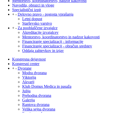
Mentorstvo, koordinatorstvo, nadzor kakovosti
Navodila, obrazci in vloge
Specialistični izpit
+
-
Delovno pravo - pogosta vprašanja
Letni dopust
Starševsko varstvo
+
-
Za pooblaščene izvajalce
Akreditacije izvajalcev
Mentorstvo, koordinatorstvo in nadzor kakovosti
Financiranje specializacij - informacije
Financiranje specializacij - obračun sredstev
Oddaja zahtevkov in izjav
Kongresna dejavnost
Kongresni center
+
-
Dvorane
Modra dvorana
Viktorija
Akvarij
Klub Domus Medica in pasaža
Julija
Prehodna dvorana
Galerija
Rantova dvorana
Velika sejna dvorana