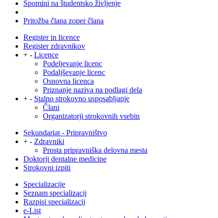
Spomini na študentsko življenje
Pritožba člana zoper člana
Register in licence
Register zdravnikov
+
-
Licence
Podeljevanje licenc
Podaljševanje licenc
Osnovna licenca
Priznanje naziva na podlagi dela
+
-
Stalno strokovno usposabljanje
Člani
Organizatorji strokovnih vsebin
Sekundariat - Pripravništvo
+
-
Zdravniki
Prosta pripravniška delovna mesta
Doktorji dentalne medicine
Strokovni izpiti
Specializacije
Seznam specializacij
Razpisi specializacij
e-List