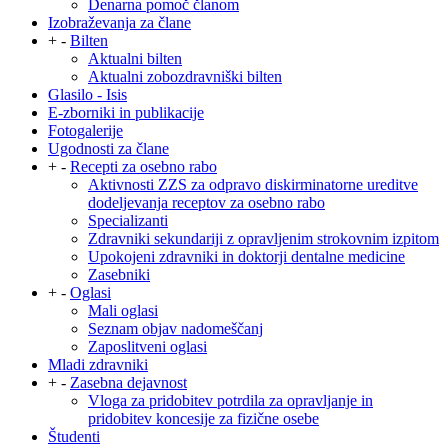
Denarna pomoč članom
Izobraževanja za člane
+
-
Bilten
Aktualni bilten
Aktualni zobozdravniški bilten
Glasilo - Isis
E-zborniki in publikacije
Fotogalerije
Ugodnosti za člane
+
-
Recepti za osebno rabo
Aktivnosti ZZS za odpravo diskirminatorne ureditve
dodeljevanja receptov za osebno rabo
Specializanti
Zdravniki sekundariji z opravljenim strokovnim izpitom
Upokojeni zdravniki in doktorji dentalne medicine
Zasebniki
+
-
Oglasi
Mali oglasi
Seznam objav nadomeščanj
Zaposlitveni oglasi
Mladi zdravniki
+
-
Zasebna dejavnost
Vloga za pridobitev potrdila za opravljanje in
pridobitev koncesije za fizične osebe
Študenti