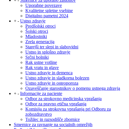
+
-
Smernice za uporabo zaslonov
Uporabne povezave
Kvalitetne spletne vsebine
Digitalno pametni 2024
+
-
Ustno zdravje
Predšolski otroci
Šolski otroci
Mladostniki
Zrela generacija
Starejši ter slepi in slabovidni
Ustno in splošno zdravje
Srčni bolniki
Rak ustne votline
Rak vratu in glave
Ustno zdravje in demenca
Ustno zdravje in sladkorna bolezen
Ustno zdravje in osteoporoza
Ozaveščanje starostnikov o pomenu ustnega zdravja
+
-
Informacije za paciente
Odbor za strokovno medicinska vprašanja
Odbor za pravno etična vprašanja
Komisija za strokovna vprašanja pri Odboru za
zobozdravstvo
Tožilec in razsodišče zbornice
Smernice za ravnanje na socialnih omrežjih