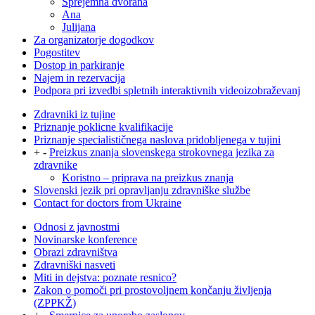
Sprejemna dvorana
Ana
Julijana
Za organizatorje dogodkov
Pogostitev
Dostop in parkiranje
Najem in rezervacija
Podpora pri izvedbi spletnih interaktivnih videoizobraževanj
Zdravniki iz tujine
Priznanje poklicne kvalifikacije
Priznanje specialističnega naslova pridobljenega v tujini
+
-
Preizkus znanja slovenskega strokovnega jezika za
zdravnike
Koristno – priprava na preizkus znanja
Slovenski jezik pri opravljanju zdravniške službe
Contact for doctors from Ukraine
Odnosi z javnostmi
Novinarske konference
Obrazi zdravništva
Zdravniški nasveti
Miti in dejstva: poznate resnico?
Zakon o pomoči pri prostovoljnem končanju življenja
(ZPPKŽ)