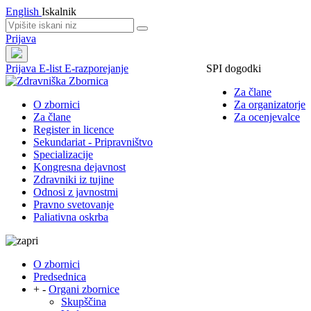
English
Iskalnik
Prijava
Prijava
E-list
E-razporejanje
SPI dogodki
Za člane
O zbornici
Za organizatorje
Za člane
Za ocenjevalce
Register in licence
Sekundariat - Pripravništvo
Specializacije
Kongresna dejavnost
Zdravniki iz tujine
Odnosi z javnostmi
Pravno svetovanje
Paliativna oskrba
O zbornici
Predsednica
+
-
Organi zbornice
Skupščina