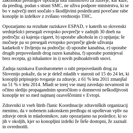
zakonskih predlogov opozarja tudi ministrstvo za zdravje, kar kaže,
da predlog, podan s strani SMC, ne uživa podpore ministrstva, ki se
bo v največji meri soočalo s škodljivimi posledicami povečane rabe
konoplje in izdelkov z zvišano vrednostjo THC.
Opozarjamo na rezultate raziskave ESPAD, v katerih so slovenski
srednješolci presegali evropsko povprečje v zadnjih 30 dneh na
področju: a) kajenja cigaret, b) uporabe alkohola in c) opijanja; še
močneje pa so presegali evropsko povprečje glede uživanja
kadarkoli v življenju na področju: d) uporabe kanabisa, e) uporabe
drugih prepovedanih drog razen kanabisa, f) uporabe pomirjeval
brez recepta, g) inhalantov in i) novih psihoaktivnih snovi.
Zadnja raziskava Eurobarometer o rabi prepovedanih drog za
Slovenijo pokaže, da se je delež mladih v starosti od 15 do 24 let, ki
konoplji pripisujejo tveganje za zdravje, z 61 % leta 2011 zmanjšal
na 51 % v letu 2014. Mladi se torej vse manj zavedajo nevarnosti in
očitno sledijo propagandnim sporočilom o domnevni neškodljivosti
konoplje ter so med najmanj ozaveščenimi v Evropi.
Zdravniki iz vseh štirih članic Koordinacije zdravniških organizacij
menimo, da v nobenem zakonskem predlogu ni upoštevan vpliv na
zdravje otrok in mladostnikov, zato opozarjamo na posledice, ki so
jih v okoljih, kjer so konopljini izdelki že širše dostopni, že zaznali
in ovrednotili.