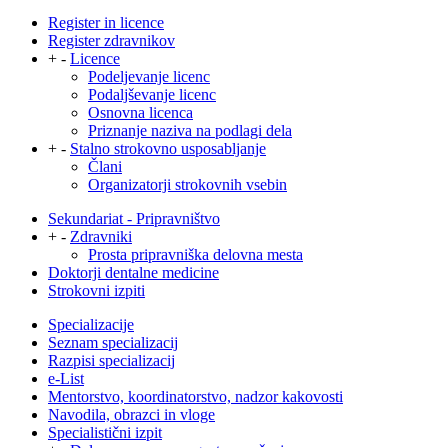
Register in licence
Register zdravnikov
+
-
Licence
Podeljevanje licenc
Podaljševanje licenc
Osnovna licenca
Priznanje naziva na podlagi dela
+
-
Stalno strokovno usposabljanje
Člani
Organizatorji strokovnih vsebin
Sekundariat - Pripravništvo
+
-
Zdravniki
Prosta pripravniška delovna mesta
Doktorji dentalne medicine
Strokovni izpiti
Specializacije
Seznam specializacij
Razpisi specializacij
e-List
Mentorstvo, koordinatorstvo, nadzor kakovosti
Navodila, obrazci in vloge
Specialistični izpit