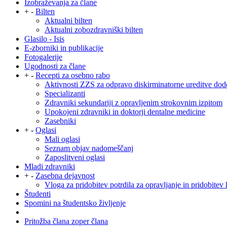
Izobraževanja za člane
+
-
Bilten
Aktualni bilten
Aktualni zobozdravniški bilten
Glasilo - Isis
E-zborniki in publikacije
Fotogalerije
Ugodnosti za člane
+
-
Recepti za osebno rabo
Aktivnosti ZZS za odpravo diskirminatorne ureditve dod
Specializanti
Zdravniki sekundariji z opravljenim strokovnim izpitom
Upokojeni zdravniki in doktorji dentalne medicine
Zasebniki
+
-
Oglasi
Mali oglasi
Seznam objav nadomeščanj
Zaposlitveni oglasi
Mladi zdravniki
+
-
Zasebna dejavnost
Vloga za pridobitev potrdila za opravljanje in pridobitev 
Študenti
Spomini na študentsko življenje
Pritožba člana zoper člana