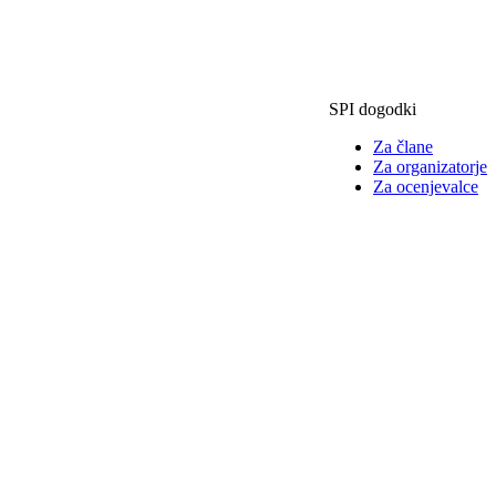
SPI dogodki
Za člane
Za organizatorje
Za ocenjevalce