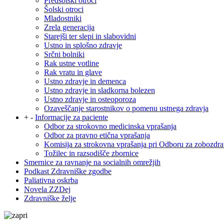
Predšolski otroci
Šolski otroci
Mladostniki
Zrela generacija
Starejši ter slepi in slabovidni
Ustno in splošno zdravje
Srčni bolniki
Rak ustne votline
Rak vratu in glave
Ustno zdravje in demenca
Ustno zdravje in sladkorna bolezen
Ustno zdravje in osteoporoza
Ozaveščanje starostnikov o pomenu ustnega zdravja
+
-
Informacije za paciente
Odbor za strokovno medicinska vprašanja
Odbor za pravno etična vprašanja
Komisija za strokovna vprašanja pri Odboru za zobozdra
Tožilec in razsodišče zbornice
Smernice za ravnanje na socialnih omrežjih
Podkast Zdravniške zgodbe
Paliativna oskrba
Novela ZZDej
Zdravniške želje