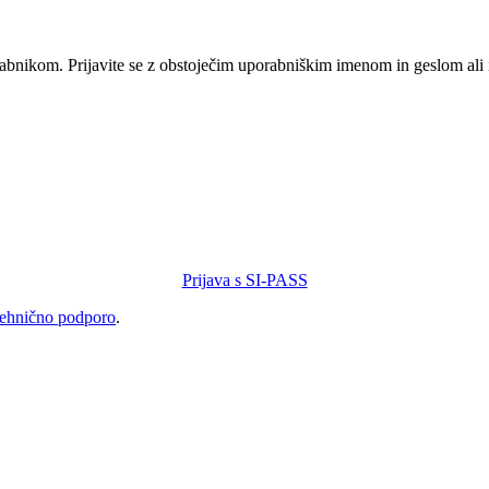
orabnikom. Prijavite se z obstoječim uporabniškim imenom in geslom ali
Prijava s SI-PASS
tehnično podporo
.