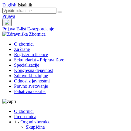
English
Iskalnik
Prijava
Prijava
E-list
E-razporejanje
O zbornici
Za člane
Register in licence
Sekundariat - Pripravništvo
Specializacije
Kongresna dejavnost
Zdravniki iz tujine
Odnosi z javnostmi
Pravno svetovanje
Paliativna oskrba
O zbornici
Predsednica
+
-
Organi zbornice
Skupščina