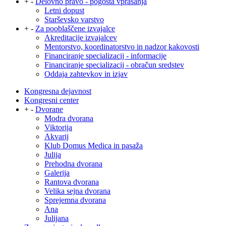
+
-
Delovno pravo - pogosta vprašanja
Letni dopust
Starševsko varstvo
+
-
Za pooblaščene izvajalce
Akreditacije izvajalcev
Mentorstvo, koordinatorstvo in nadzor kakovosti
Financiranje specializacij - informacije
Financiranje specializacij - obračun sredstev
Oddaja zahtevkov in izjav
Kongresna dejavnost
Kongresni center
+
-
Dvorane
Modra dvorana
Viktorija
Akvarij
Klub Domus Medica in pasaža
Julija
Prehodna dvorana
Galerija
Rantova dvorana
Velika sejna dvorana
Sprejemna dvorana
Ana
Julijana