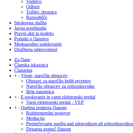
Vodstvo
Odbori
Tožilec zbornice
Razsodišče
Strokovna služba
Javna pooblastila
Pravni akti in kodeks
Podatki o članstvu
Mednarodno sodelovanje
Družbena odgovornost
Za člane
Članska izkaznica
Članarina
+
-
Vloge, naročila obrazcev
Obrazec za naročilo belih receptov
Naročilo obrazcev za zobozdravnike
Bela napotnica
+
-
E-poslovanje in varni elektronski predal
Varni elektronski predal - VEP
+
-
Osebna podpora članom
Razbremenilni pogovor
Mediacija
Preprečevanje nasilja nad zdravnikom ali zobozdravnik
Denarna pomoč članom