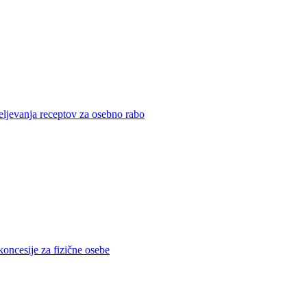
eljevanja receptov za osebno rabo
koncesije za fizične osebe