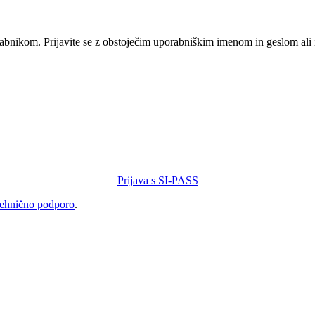
orabnikom. Prijavite se z obstoječim uporabniškim imenom in geslom ali
Prijava s SI-PASS
tehnično podporo
.