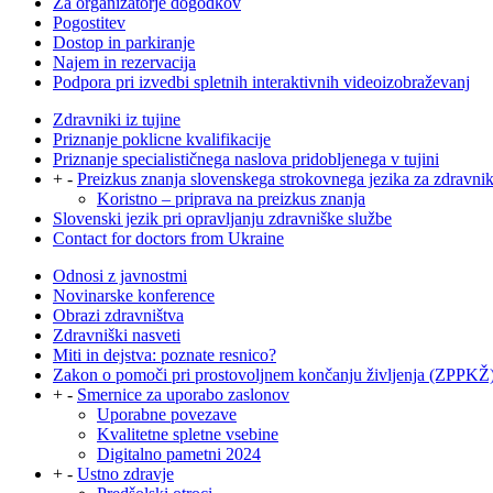
Za organizatorje dogodkov
Pogostitev
Dostop in parkiranje
Najem in rezervacija
Podpora pri izvedbi spletnih interaktivnih videoizobraževanj
Zdravniki iz tujine
Priznanje poklicne kvalifikacije
Priznanje specialističnega naslova pridobljenega v tujini
+
-
Preizkus znanja slovenskega strokovnega jezika za zdravni
Koristno – priprava na preizkus znanja
Slovenski jezik pri opravljanju zdravniške službe
Contact for doctors from Ukraine
Odnosi z javnostmi
Novinarske konference
Obrazi zdravništva
Zdravniški nasveti
Miti in dejstva: poznate resnico?
Zakon o pomoči pri prostovoljnem končanju življenja (ZPPKŽ
+
-
Smernice za uporabo zaslonov
Uporabne povezave
Kvalitetne spletne vsebine
Digitalno pametni 2024
+
-
Ustno zdravje