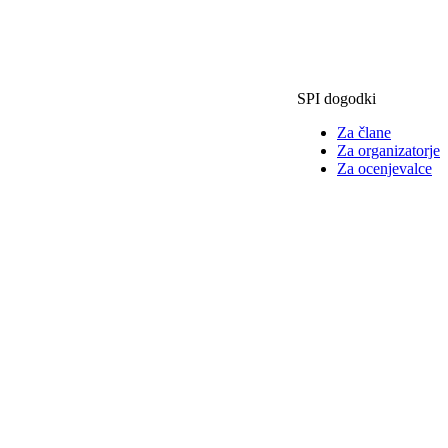
SPI dogodki
Za člane
Za organizatorje
Za ocenjevalce