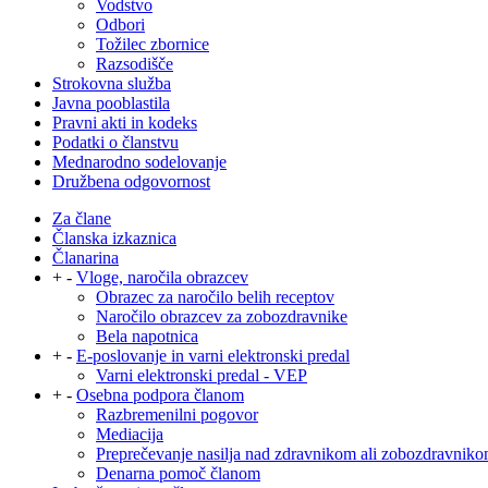
Vodstvo
Odbori
Tožilec zbornice
Razsodišče
Strokovna služba
Javna pooblastila
Pravni akti in kodeks
Podatki o članstvu
Mednarodno sodelovanje
Družbena odgovornost
Za člane
Članska izkaznica
Članarina
+
-
Vloge, naročila obrazcev
Obrazec za naročilo belih receptov
Naročilo obrazcev za zobozdravnike
Bela napotnica
+
-
E-poslovanje in varni elektronski predal
Varni elektronski predal - VEP
+
-
Osebna podpora članom
Razbremenilni pogovor
Mediacija
Preprečevanje nasilja nad zdravnikom ali zobozdravnik
Denarna pomoč članom