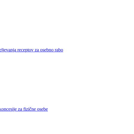
eljevanja receptov za osebno rabo
koncesije za fizične osebe