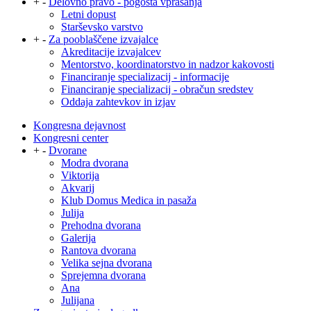
+
-
Delovno pravo - pogosta vprašanja
Letni dopust
Starševsko varstvo
+
-
Za pooblaščene izvajalce
Akreditacije izvajalcev
Mentorstvo, koordinatorstvo in nadzor kakovosti
Financiranje specializacij - informacije
Financiranje specializacij - obračun sredstev
Oddaja zahtevkov in izjav
Kongresna dejavnost
Kongresni center
+
-
Dvorane
Modra dvorana
Viktorija
Akvarij
Klub Domus Medica in pasaža
Julija
Prehodna dvorana
Galerija
Rantova dvorana
Velika sejna dvorana
Sprejemna dvorana
Ana
Julijana