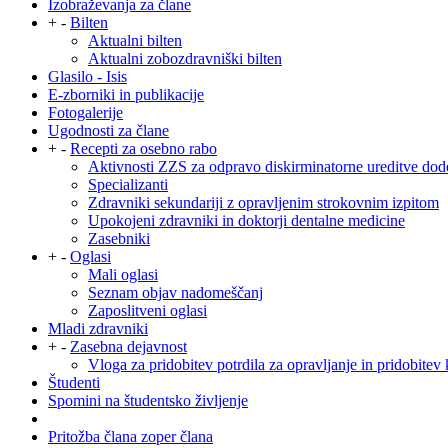
Izobraževanja za člane
+
-
Bilten
Aktualni bilten
Aktualni zobozdravniški bilten
Glasilo - Isis
E-zborniki in publikacije
Fotogalerije
Ugodnosti za člane
+
-
Recepti za osebno rabo
Aktivnosti ZZS za odpravo diskirminatorne ureditve dod
Specializanti
Zdravniki sekundariji z opravljenim strokovnim izpitom
Upokojeni zdravniki in doktorji dentalne medicine
Zasebniki
+
-
Oglasi
Mali oglasi
Seznam objav nadomeščanj
Zaposlitveni oglasi
Mladi zdravniki
+
-
Zasebna dejavnost
Vloga za pridobitev potrdila za opravljanje in pridobitev 
Študenti
Spomini na študentsko življenje
Pritožba člana zoper člana