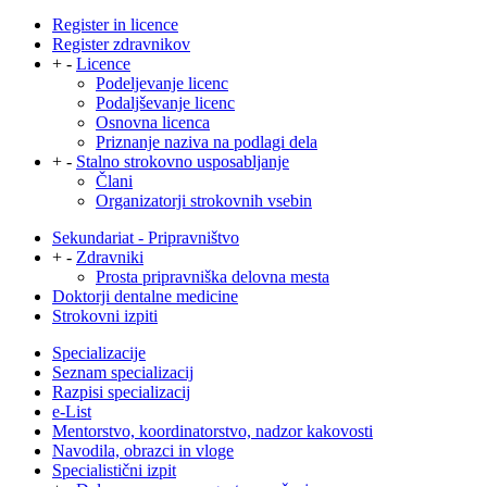
Register in licence
Register zdravnikov
+
-
Licence
Podeljevanje licenc
Podaljševanje licenc
Osnovna licenca
Priznanje naziva na podlagi dela
+
-
Stalno strokovno usposabljanje
Člani
Organizatorji strokovnih vsebin
Sekundariat - Pripravništvo
+
-
Zdravniki
Prosta pripravniška delovna mesta
Doktorji dentalne medicine
Strokovni izpiti
Specializacije
Seznam specializacij
Razpisi specializacij
e-List
Mentorstvo, koordinatorstvo, nadzor kakovosti
Navodila, obrazci in vloge
Specialistični izpit