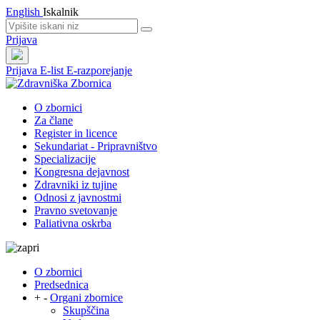
English
Iskalnik
Prijava
Prijava
E-list
E-razporejanje
O zbornici
Za člane
Register in licence
Sekundariat - Pripravništvo
Specializacije
Kongresna dejavnost
Zdravniki iz tujine
Odnosi z javnostmi
Pravno svetovanje
Paliativna oskrba
O zbornici
Predsednica
+
-
Organi zbornice
Skupščina