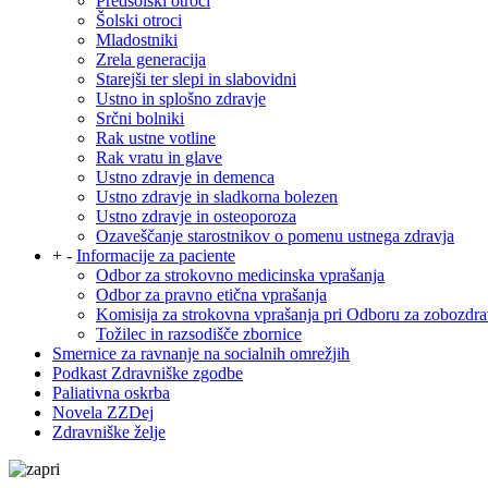
Predšolski otroci
Šolski otroci
Mladostniki
Zrela generacija
Starejši ter slepi in slabovidni
Ustno in splošno zdravje
Srčni bolniki
Rak ustne votline
Rak vratu in glave
Ustno zdravje in demenca
Ustno zdravje in sladkorna bolezen
Ustno zdravje in osteoporoza
Ozaveščanje starostnikov o pomenu ustnega zdravja
+
-
Informacije za paciente
Odbor za strokovno medicinska vprašanja
Odbor za pravno etična vprašanja
Komisija za strokovna vprašanja pri Odboru za zobozdra
Tožilec in razsodišče zbornice
Smernice za ravnanje na socialnih omrežjih
Podkast Zdravniške zgodbe
Paliativna oskrba
Novela ZZDej
Zdravniške želje