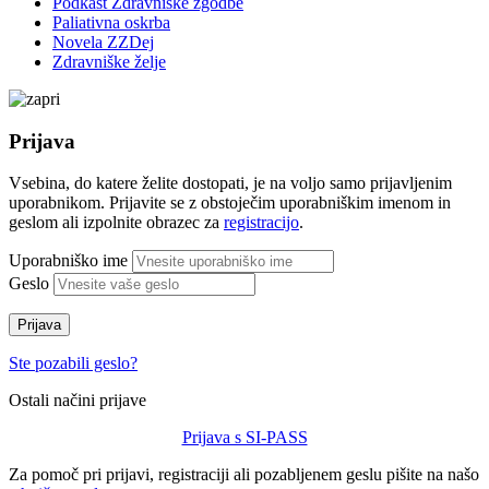
Podkast Zdravniške zgodbe
Paliativna oskrba
Novela ZZDej
Zdravniške želje
Prijava
Vsebina, do katere želite dostopati, je na voljo samo prijavljenim
uporabnikom. Prijavite se z obstoječim uporabniškim imenom in
geslom ali izpolnite obrazec za
registracijo
.
Uporabniško ime
Geslo
Prijava
Ste pozabili geslo?
Ostali načini prijave
Prijava s SI-PASS
Za pomoč pri prijavi, registraciji ali pozabljenem geslu pišite na našo