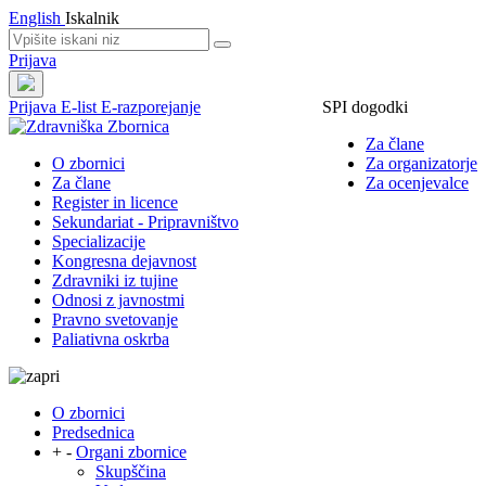
English
Iskalnik
Prijava
Prijava
E-list
E-razporejanje
SPI dogodki
Za člane
O zbornici
Za organizatorje
Za člane
Za ocenjevalce
Register in licence
Sekundariat - Pripravništvo
Specializacije
Kongresna dejavnost
Zdravniki iz tujine
Odnosi z javnostmi
Pravno svetovanje
Paliativna oskrba
O zbornici
Predsednica
+
-
Organi zbornice
Skupščina