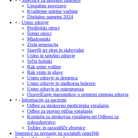
+
-
Smernice za uporabo zaslonov
Uporabne povezave
Kvalitetne spletne vsebine
Digitalno pametni 2024
+
-
Ustno zdravje
Predšolski otroci
Šolski otroci
Mladostniki
Zrela generacija
Starejši ter slepi in slabovidni
Ustno in splošno zdravje
Srčni bolniki
Rak ustne votline
Rak vratu in glave
Ustno zdravje in demenca
Ustno zdravje in sladkorna bolezen
Ustno zdravje in osteoporoza
Ozaveščanje starostnikov o pomenu ustnega zdravja
+
-
Informacije za paciente
Odbor za strokovno medicinska vprašanja
Odbor za pravno etična vprašanja
Komisija za strokovna vprašanja pri Odboru za
zobozdravstvo
Tožilec in razsodišče zbornice
Smernice za ravnanje na socialnih omrežjih