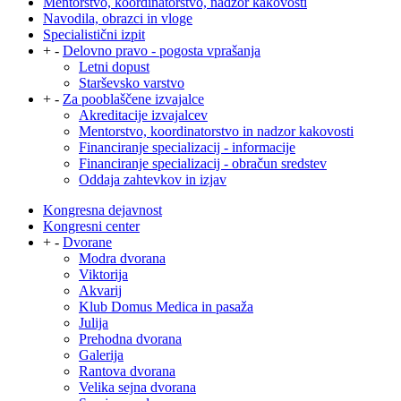
Mentorstvo, koordinatorstvo, nadzor kakovosti
Navodila, obrazci in vloge
Specialistični izpit
+
-
Delovno pravo - pogosta vprašanja
Letni dopust
Starševsko varstvo
+
-
Za pooblaščene izvajalce
Akreditacije izvajalcev
Mentorstvo, koordinatorstvo in nadzor kakovosti
Financiranje specializacij - informacije
Financiranje specializacij - obračun sredstev
Oddaja zahtevkov in izjav
Kongresna dejavnost
Kongresni center
+
-
Dvorane
Modra dvorana
Viktorija
Akvarij
Klub Domus Medica in pasaža
Julija
Prehodna dvorana
Galerija
Rantova dvorana
Velika sejna dvorana