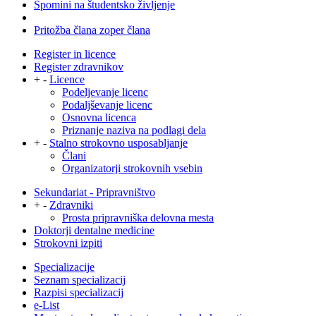
Spomini na študentsko življenje
Pritožba člana zoper člana
Register in licence
Register zdravnikov
+
-
Licence
Podeljevanje licenc
Podaljševanje licenc
Osnovna licenca
Priznanje naziva na podlagi dela
+
-
Stalno strokovno usposabljanje
Člani
Organizatorji strokovnih vsebin
Sekundariat - Pripravništvo
+
-
Zdravniki
Prosta pripravniška delovna mesta
Doktorji dentalne medicine
Strokovni izpiti
Specializacije
Seznam specializacij
Razpisi specializacij
e-List