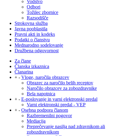
Vodstvo
Odbori
Tožilec zbornice
Razsodišče
Strokovna služba
Javna pooblastila
Pravni akti in kodeks
Podatki o članstvu
Mednarodno sodelovanje
Družbena odgovornost
Za člane
Članska izkaznica
Članarina
+
-
Vloge, naročila obrazcev
Obrazec za naročilo belih receptov
Naročilo obrazcev za zobozdravnike
Bela napotnica
+
-
E-poslovanje in varni elektronski predal
Varni elektronski predal - VEP
+
-
Osebna podpora članom
Razbremenilni pogovor
Mediacija
Preprečevanje nasilja nad zdravnikom ali
zobozdravnikom