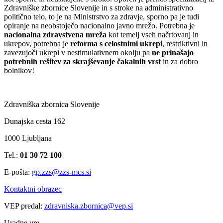
Zdravniške zbornice Slovenije in s stroke na administrativno
politično telo, to je na Ministrstvo za zdravje, sporno pa je tudi
opiranje na neobstoječo nacionalno javno mrežo. Potrebna je
nacionalna zdravstvena mreža
kot temelj vseh načrtovanj in
ukrepov,
p
otrebna je
reforma s celostnimi ukrepi
,
r
estriktivni in
zavezujoči ukrepi v nestimulativnem okolju pa
ne prinašajo
potrebnih rešitev za skrajševanje čakalnih vrst
in za dobro
bolnikov!
Zdravniška zbornica Slovenije
Dunajska cesta 162
1000 Ljubljana
Tel.:
01 30 72 100
E-pošta:
gp.zzs@zzs-mcs.si
Kontaktni obrazec
VEP predal:
zdravniska.zbornica@vep.si
Uradne ure