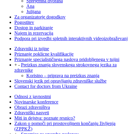
Sprejemna dvorana
Ana
Julijana
Za organizatorje dogodkov
Pogostitev
Dostop in parkiranje
Najem in rezervacija
Podpora pri izvedbi spletnih interaktivnih videoizobraževanj
Zdravniki iz tujine
Priznanje poklicne kvalifikacije
Priznanje specialističnega naslova pridobljenega v tujini
+
-
Preizkus znanja slovenskega strokovnega jezika za
zdravnike
Koristno – priprava na preizkus znanja
Slovenski jezik pri opravljanju zdravniške službe
Contact for doctors from Ukraine
Odnosi z javnostmi
Novinarske konference
Obrazi zdravništva
Zdravniški nasveti
Miti in dejstva: poznate resnico?
Zakon o pomoči pri prostovoljnem končanju življenja
(ZPPKŽ)