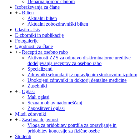
Denarna pomoč članom
Izobraževanja za člane
+
-
Bilten
Aktualni bilten
Aktualni zobozdravniški bilten
Glasilo - Isis
E-zborniki in publikacije
Fotogalerije
Ugodnosti za člane
+
-
Recepti za osebno rabo
Aktivnosti ZZS za odpravo diskirminatorne ureditve
dodeljevanja receptov za osebno rabo
Specializanti
Zdravniki sekundariji z opravljenim strokovnim izpitom
Upokojeni zdravniki in doktorji dentalne medicine
Zasebniki
+
-
Oglasi
Mali oglasi
Seznam objav nadomeščanj
Zaposlitveni oglasi
Mladi zdravniki
+
-
Zasebna dejavnost
Vloga za pridobitev potrdila za opravljanje in
pridobitev koncesije za fizične osebe
Študenti