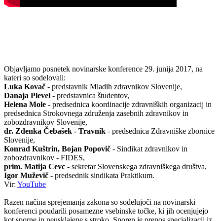
Objavljamo posnetek novinarske konference 29. junija 2017, na
kateri so sodelovali:
Luka Kovač
- predstavnik Mladih zdravnikov Slovenije,
Danaja Plevel
- predstavnica študentov,
Helena Mole
- predsednica koordinacije zdravniških organizacij in
predsednica Strokovnega združenja zasebnih zdravnikov in
zobozdravnikov Slovenije,
dr. Zdenka Čebašek - Travnik
- predsednica Zdravniške zbornice
Slovenije,
Konrad Kuštrin, Bojan Popovič
- Sindikat zdravnikov in
zobozdravnikov - FIDES,
prim. Matija Cevc
- sekretar Slovenskega zdravniškega društva,
Igor Muževič
- predsednik sindikata Praktikum.
Vir:
YouTube
Razen načina sprejemanja zakona so sodelujoči na novinarski
konferenci poudarili posamezne vsebinske točke, ki jih ocenjujejo
kot sporne in neusklajene s stroko. Sporen je prenos specializacij iz