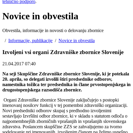
tehnično podporo
.
Novice in obvestila
Obvestila, informacije in novosti o delovanju zbornice
/
Informacije, publikacije
/
Novice in obvestila
Izvoljeni vsi organi Zdravniške zbornice Slovenije
21.04.2017 07:40
Na seji Skupščine Zdravniške zbornice Slovenije, ki je potekala
20. aprila, so delegati izvolili štiri predsednike odborov,
namestnika tožilca ter predsednika in člane prvostopenjskega in
drugostopenjskega razsodišča zbornice.
Organi Zdravniške zbornice Slovenije zaključujejo s postopki
imenovanj nosilcev funkcij v tej pomembni zdravniški organizaciji.
Novi predsedniki odborov skupaj s predhodno izvoljenimi
sestavljajo Izvršilni odbor zbornice, ki v skladu s statutom odloča o
najpomembnejših zborničnih vprašanjih in vprašanjih slovenskega
zdravstva. Poslancem skupščine ZZS se zahvaljujemo za tvorno
sodelovanje pri imenovanjih, izvoljenim članom pa želimo uspešno