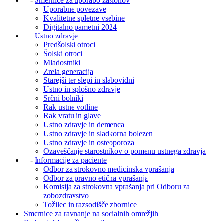
+
-
Smernice za uporabo zaslonov
Uporabne povezave
Kvalitetne spletne vsebine
Digitalno pametni 2024
+
-
Ustno zdravje
Predšolski otroci
Šolski otroci
Mladostniki
Zrela generacija
Starejši ter slepi in slabovidni
Ustno in splošno zdravje
Srčni bolniki
Rak ustne votline
Rak vratu in glave
Ustno zdravje in demenca
Ustno zdravje in sladkorna bolezen
Ustno zdravje in osteoporoza
Ozaveščanje starostnikov o pomenu ustnega zdravja
+
-
Informacije za paciente
Odbor za strokovno medicinska vprašanja
Odbor za pravno etična vprašanja
Komisija za strokovna vprašanja pri Odboru za
zobozdravstvo
Tožilec in razsodišče zbornice
Smernice za ravnanje na socialnih omrežjih