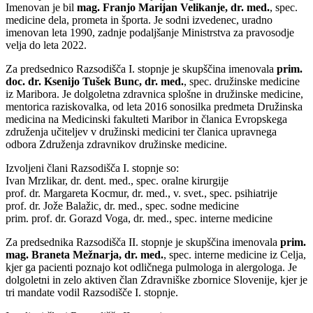
Imenovan je bil
mag. Franjo Marijan Velikanje, dr. med.
, spec.
medicine dela, prometa in športa. Je sodni izvedenec, uradno
imenovan leta 1990, zadnje podaljšanje Ministrstva za pravosodje
velja do leta 2022.
Za predsednico Razsodišča I. stopnje je skupščina imenovala
prim.
doc. dr. Ksenijo Tušek Bunc, dr. med.
, spec. družinske medicine
iz Maribora. Je dolgoletna zdravnica splošne in družinske medicine,
mentorica raziskovalka, od leta 2016 sonosilka predmeta Družinska
medicina na Medicinski fakulteti Maribor in članica Evropskega
združenja učiteljev v družinski medicini ter članica upravnega
odbora Združenja zdravnikov družinske medicine.
Izvoljeni člani Razsodišča I. stopnje so:
Ivan Mrzlikar, dr. dent. med., spec. oralne kirurgije
prof. dr. Margareta Kocmur, dr. med., v. svet., spec. psihiatrije
prof. dr. Jože Balažic, dr. med., spec. sodne medicine
prim. prof. dr. Gorazd Voga, dr. med., spec. interne medicine
Za predsednika Razsodišča II. stopnje je skupščina imenovala
prim.
mag. Braneta Mežnarja, dr. med.
, spec. interne medicine iz Celja,
kjer ga pacienti poznajo kot odličnega pulmologa in alergologa. Je
dolgoletni in zelo aktiven član Zdravniške zbornice Slovenije, kjer je
tri mandate vodil Razsodišče I. stopnje.