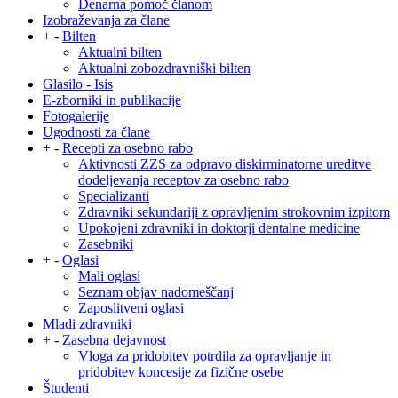
Denarna pomoč članom
Izobraževanja za člane
+
-
Bilten
Aktualni bilten
Aktualni zobozdravniški bilten
Glasilo - Isis
E-zborniki in publikacije
Fotogalerije
Ugodnosti za člane
+
-
Recepti za osebno rabo
Aktivnosti ZZS za odpravo diskirminatorne ureditve
dodeljevanja receptov za osebno rabo
Specializanti
Zdravniki sekundariji z opravljenim strokovnim izpitom
Upokojeni zdravniki in doktorji dentalne medicine
Zasebniki
+
-
Oglasi
Mali oglasi
Seznam objav nadomeščanj
Zaposlitveni oglasi
Mladi zdravniki
+
-
Zasebna dejavnost
Vloga za pridobitev potrdila za opravljanje in
pridobitev koncesije za fizične osebe
Študenti