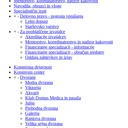
Mentorstvo, koordinatorstvo, nadzor kakovosti
Navodila, obrazci in vloge
Specialistični izpit
+
-
Delovno pravo - pogosta vprašanja
Letni dopust
Starševsko varstvo
+
-
Za pooblaščene izvajalce
Akreditacije izvajalcev
Mentorstvo, koordinatorstvo in nadzor kakovosti
Financiranje specializacij - informacije
Financiranje specializacij - obračun sredstev
Oddaja zahtevkov in izjav
Kongresna dejavnost
Kongresni center
+
-
Dvorane
Modra dvorana
Viktorija
Akvarij
Klub Domus Medica in pasaža
Julija
Prehodna dvorana
Galerija
Rantova dvorana
Velika sejna dvorana