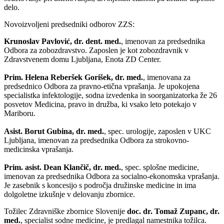
delo.
Novoizvoljeni predsedniki odborov ZZS:
Krunoslav Pavlović, dr. dent. med.
, imenovan za predsednika
Odbora za zobozdravstvo. Zaposlen je kot zobozdravnik v
Zdravstvenem domu Ljubljana, Enota ZD Center.
Prim. Helena Reberšek Gorišek, dr. med.
, imenovana za
predsednico Odbora za pravno-etična vprašanja. Je upokojena
specialistka infektologije, sodna izvedenka in soorganizatorka že 26
posvetov Medicina, pravo in družba, ki vsako leto potekajo v
Mariboru.
Asist. Borut Gubina, dr. med.
, spec. urologije, zaposlen v UKC
Ljubljana, imenovan za predsednika Odbora za strokovno-
medicinska vprašanja.
Prim. asist. Dean Klančič, dr. med.
, spec. splošne medicine,
imenovan za predsednika Odbora za socialno-ekonomska vprašanja.
Je zasebnik s koncesijo s področja družinske medicine in ima
dolgoletne izkušnje v delovanju zbornice.
Tožilec Zdravniške zbornice Slovenije
doc. dr. Tomaž Zupanc, dr.
med.
, specialist sodne medicine, je predlagal namestnika tožilca.