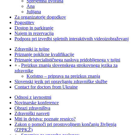
Sprejemna dvorana
Ana
Julijana
Za organizatorje dogodkov
Pogostitev
Dostop in parkiranje
Najem in rezervacija
Podpora pri izvedbi spletnih interaktivnih videoizobraževanj
Zdravniki iz tujine
Priznanje poklicne kvalifikacije
Priznanje specialističnega naslova pridobljenega v tujini
+
-
Preizkus znanja slovenskega strokovnega jezika za
zdravnike
Koristno – priprava na preizkus znanja
Slovenski jezik pri opravljanju zdravniške službe
Contact for doctors from Ukraine
Odnosi z javnostmi
Novinarske konference
Obrazi zdravništva
Zdravniški nasveti
Miti in dejstva: poznate resnico?
Zakon o pomoči pri prostovoljnem končanju življenja
(ZPPKŽ)