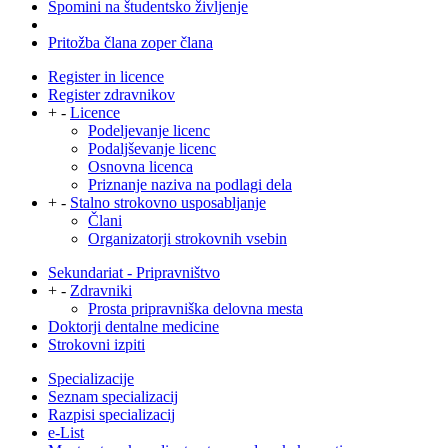
Spomini na študentsko življenje
Pritožba člana zoper člana
Register in licence
Register zdravnikov
+
-
Licence
Podeljevanje licenc
Podaljševanje licenc
Osnovna licenca
Priznanje naziva na podlagi dela
+
-
Stalno strokovno usposabljanje
Člani
Organizatorji strokovnih vsebin
Sekundariat - Pripravništvo
+
-
Zdravniki
Prosta pripravniška delovna mesta
Doktorji dentalne medicine
Strokovni izpiti
Specializacije
Seznam specializacij
Razpisi specializacij
e-List