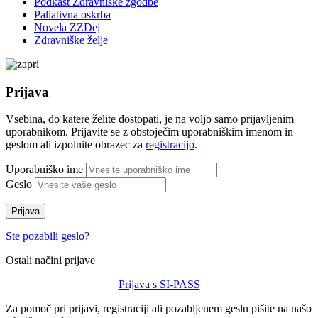
Podkast Zdravniške zgodbe
Paliativna oskrba
Novela ZZDej
Zdravniške želje
Prijava
Vsebina, do katere želite dostopati, je na voljo samo prijavljenim
uporabnikom. Prijavite se z obstoječim uporabniškim imenom in
geslom ali izpolnite obrazec za
registracijo
.
Uporabniško ime
Geslo
Prijava
Ste pozabili geslo?
Ostali načini prijave
Prijava s SI-PASS
Za pomoč pri prijavi, registraciji ali pozabljenem geslu pišite na našo