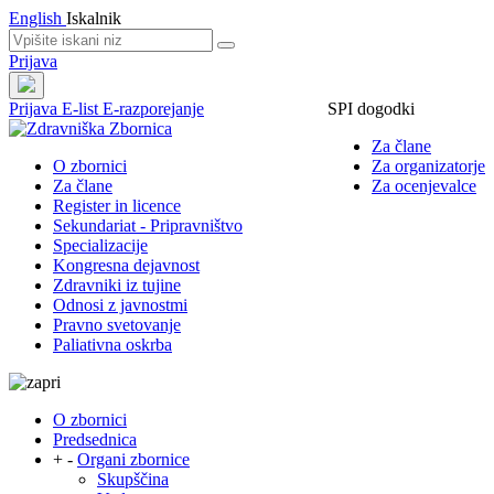
English
Iskalnik
Prijava
Prijava
E-list
E-razporejanje
SPI dogodki
Za člane
O zbornici
Za organizatorje
Za člane
Za ocenjevalce
Register in licence
Sekundariat - Pripravništvo
Specializacije
Kongresna dejavnost
Zdravniki iz tujine
Odnosi z javnostmi
Pravno svetovanje
Paliativna oskrba
O zbornici
Predsednica
+
-
Organi zbornice
Skupščina