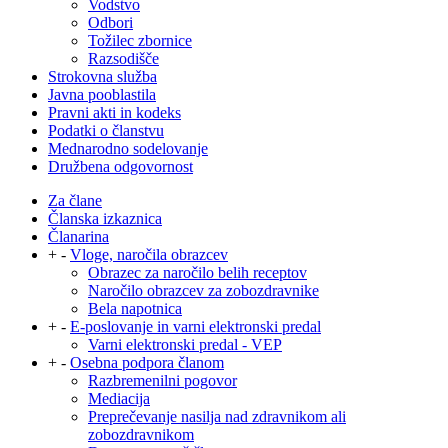
Vodstvo
Odbori
Tožilec zbornice
Razsodišče
Strokovna služba
Javna pooblastila
Pravni akti in kodeks
Podatki o članstvu
Mednarodno sodelovanje
Družbena odgovornost
Za člane
Članska izkaznica
Članarina
+
-
Vloge, naročila obrazcev
Obrazec za naročilo belih receptov
Naročilo obrazcev za zobozdravnike
Bela napotnica
+
-
E-poslovanje in varni elektronski predal
Varni elektronski predal - VEP
+
-
Osebna podpora članom
Razbremenilni pogovor
Mediacija
Preprečevanje nasilja nad zdravnikom ali
zobozdravnikom