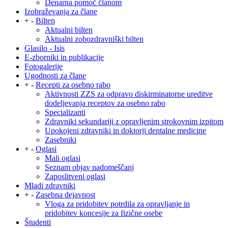
Denarna pomoč članom
Izobraževanja za člane
+
-
Bilten
Aktualni bilten
Aktualni zobozdravniški bilten
Glasilo - Isis
E-zborniki in publikacije
Fotogalerije
Ugodnosti za člane
+
-
Recepti za osebno rabo
Aktivnosti ZZS za odpravo diskirminatorne ureditve
dodeljevanja receptov za osebno rabo
Specializanti
Zdravniki sekundariji z opravljenim strokovnim izpitom
Upokojeni zdravniki in doktorji dentalne medicine
Zasebniki
+
-
Oglasi
Mali oglasi
Seznam objav nadomeščanj
Zaposlitveni oglasi
Mladi zdravniki
+
-
Zasebna dejavnost
Vloga za pridobitev potrdila za opravljanje in
pridobitev koncesije za fizične osebe
Študenti