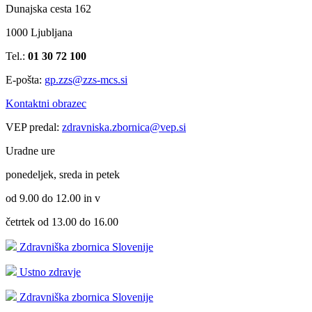
Dunajska cesta 162
1000 Ljubljana
Tel.:
01 30 72 100
E-pošta:
gp.zzs@zzs-mcs.si
Kontaktni obrazec
VEP predal:
zdravniska.zbornica@vep.si
Uradne ure
ponedeljek, sreda in petek
od 9.00 do 12.00 in v
četrtek od 13.00 do 16.00
Zdravniška zbornica Slovenije
Ustno zdravje
Zdravniška zbornica Slovenije