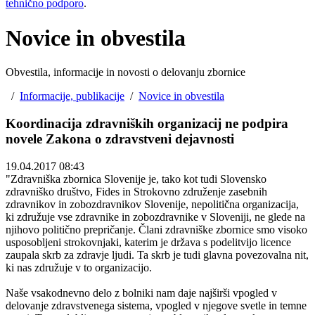
tehnično podporo
.
Novice in obvestila
Obvestila, informacije in novosti o delovanju zbornice
/
Informacije, publikacije
/
Novice in obvestila
Koordinacija zdravniških organizacij ne podpira
novele Zakona o zdravstveni dejavnosti
19.04.2017 08:43
"Zdravniška zbornica Slovenije je, tako kot tudi Slovensko
zdravniško društvo, Fides in Strokovno združenje zasebnih
zdravnikov in zobozdravnikov Slovenije, nepolitična organizacija,
ki združuje vse zdravnike in zobozdravnike v Sloveniji, ne glede na
njihovo politično prepričanje. Člani zdravniške zbornice smo visoko
usposobljeni strokovnjaki, katerim je država s podelitvijo licence
zaupala skrb za zdravje ljudi. Ta skrb je tudi glavna povezovalna nit,
ki nas združuje v to organizacijo.
Naše vsakodnevno delo z bolniki nam daje najširši vpogled v
delovanje zdravstvenega sistema, vpogled v njegove svetle in temne