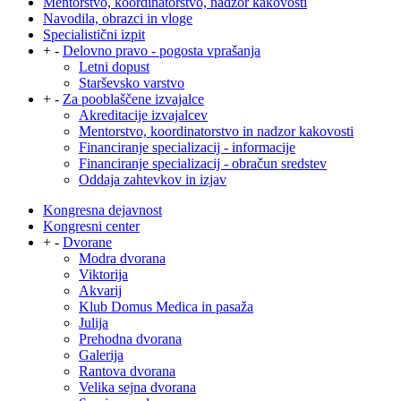
Mentorstvo, koordinatorstvo, nadzor kakovosti
Navodila, obrazci in vloge
Specialistični izpit
+
-
Delovno pravo - pogosta vprašanja
Letni dopust
Starševsko varstvo
+
-
Za pooblaščene izvajalce
Akreditacije izvajalcev
Mentorstvo, koordinatorstvo in nadzor kakovosti
Financiranje specializacij - informacije
Financiranje specializacij - obračun sredstev
Oddaja zahtevkov in izjav
Kongresna dejavnost
Kongresni center
+
-
Dvorane
Modra dvorana
Viktorija
Akvarij
Klub Domus Medica in pasaža
Julija
Prehodna dvorana
Galerija
Rantova dvorana
Velika sejna dvorana