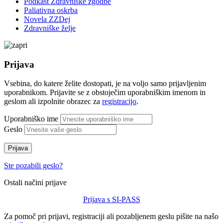
Podkast Zdravniške zgodbe
Paliativna oskrba
Novela ZZDej
Zdravniške želje
Prijava
Vsebina, do katere želite dostopati, je na voljo samo prijavljenim
uporabnikom. Prijavite se z obstoječim uporabniškim imenom in
geslom ali izpolnite obrazec za
registracijo
.
Uporabniško ime
Geslo
Prijava
Ste pozabili geslo?
Ostali načini prijave
Prijava s SI-PASS
Za pomoč pri prijavi, registraciji ali pozabljenem geslu pišite na našo