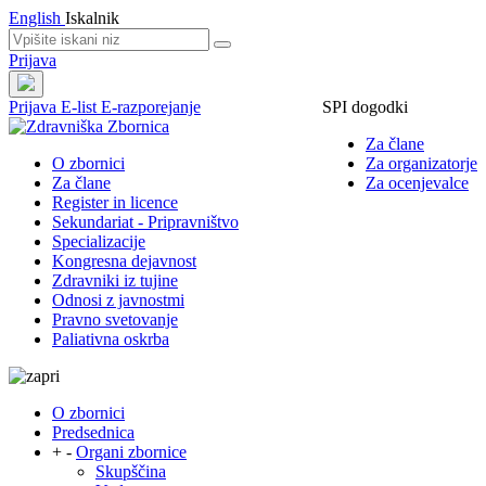
English
Iskalnik
Prijava
Prijava
E-list
E-razporejanje
SPI dogodki
Za člane
O zbornici
Za organizatorje
Za člane
Za ocenjevalce
Register in licence
Sekundariat - Pripravništvo
Specializacije
Kongresna dejavnost
Zdravniki iz tujine
Odnosi z javnostmi
Pravno svetovanje
Paliativna oskrba
O zbornici
Predsednica
+
-
Organi zbornice
Skupščina