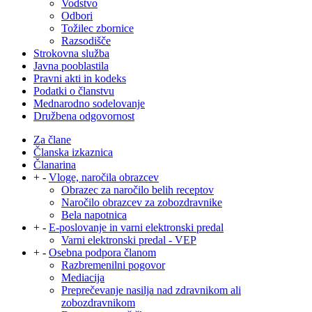
Vodstvo
Odbori
Tožilec zbornice
Razsodišče
Strokovna služba
Javna pooblastila
Pravni akti in kodeks
Podatki o članstvu
Mednarodno sodelovanje
Družbena odgovornost
Za člane
Članska izkaznica
Članarina
+
-
Vloge, naročila obrazcev
Obrazec za naročilo belih receptov
Naročilo obrazcev za zobozdravnike
Bela napotnica
+
-
E-poslovanje in varni elektronski predal
Varni elektronski predal - VEP
+
-
Osebna podpora članom
Razbremenilni pogovor
Mediacija
Preprečevanje nasilja nad zdravnikom ali
zobozdravnikom