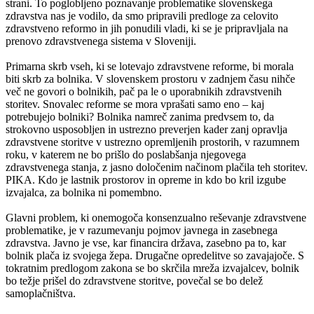
strani. To poglobljeno poznavanje problematike slovenskega
zdravstva nas je vodilo, da smo pripravili predloge za celovito
zdravstveno reformo in jih ponudili vladi, ki se je pripravljala na
prenovo zdravstvenega sistema v Sloveniji.
Primarna skrb vseh, ki se lotevajo zdravstvene reforme, bi morala
biti skrb za bolnika. V slovenskem prostoru v zadnjem času nihče
več ne govori o bolnikih, pač pa le o uporabnikih zdravstvenih
storitev. Snovalec reforme se mora vprašati samo eno – kaj
potrebujejo bolniki? Bolnika namreč zanima predvsem to, da
strokovno usposobljen in ustrezno preverjen kader zanj opravlja
zdravstvene storitve v ustrezno opremljenih prostorih, v razumnem
roku, v katerem ne bo prišlo do poslabšanja njegovega
zdravstvenega stanja, z jasno določenim načinom plačila teh storitev.
PIKA. Kdo je lastnik prostorov in opreme in kdo bo kril izgube
izvajalca, za bolnika ni pomembno.
Glavni problem, ki onemogoča konsenzualno reševanje zdravstvene
problematike, je v razumevanju pojmov javnega in zasebnega
zdravstva. Javno je vse, kar financira država, zasebno pa to, kar
bolnik plača iz svojega žepa. Drugačne opredelitve so zavajajoče. S
tokratnim predlogom zakona se bo skrčila mreža izvajalcev, bolnik
bo težje prišel do zdravstvene storitve, povečal se bo delež
samoplačništva.