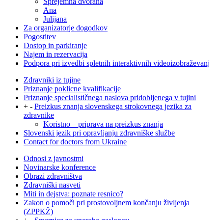
Sprejemna dvorana
Ana
Julijana
Za organizatorje dogodkov
Pogostitev
Dostop in parkiranje
Najem in rezervacija
Podpora pri izvedbi spletnih interaktivnih videoizobraževanj
Zdravniki iz tujine
Priznanje poklicne kvalifikacije
Priznanje specialističnega naslova pridobljenega v tujini
+
-
Preizkus znanja slovenskega strokovnega jezika za
zdravnike
Koristno – priprava na preizkus znanja
Slovenski jezik pri opravljanju zdravniške službe
Contact for doctors from Ukraine
Odnosi z javnostmi
Novinarske konference
Obrazi zdravništva
Zdravniški nasveti
Miti in dejstva: poznate resnico?
Zakon o pomoči pri prostovoljnem končanju življenja
(ZPPKŽ)