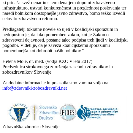
ki prinaša svež denar in s tem denarjem dopolni zdravstveno
infrastrukturo, ustvari konkurenčnost in preglednost poslovanja ter
naredi bolnikom dostopnejše javno zdravstvo, bomo težko izvedli
celovito zdravstveno reformo.
Predlagatelji tokratne novele so ujeti v koalicijski sporazum in
nedopustno je, da tako pomemben zakon, kot je Zakon o
zdravstveni dejavnosti, postane talec podpisa treh ljudi v koalicijski
pogodbi. Videti je, da je zaveza koalicijskemu sporazumu
pomembnejša kot dobrobit naših bolnikov."
Helena Mole, dr. med. (vodja KZO v letu 2017)
Predsednica strokovnega združenja zasebnih zdravnikov in
zobozdravnikov Slovenije
Za dodatne informacije in pojasnila smo vam na voljo na
info@zdravniki-zobozdravniki.net
Zdravniška zbornica Slovenije