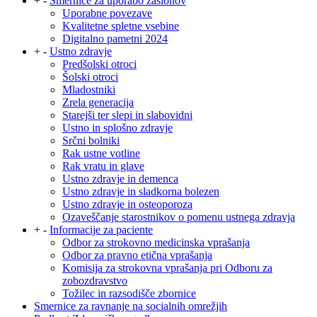
+
-
Smernice za uporabo zaslonov
Uporabne povezave
Kvalitetne spletne vsebine
Digitalno pametni 2024
+
-
Ustno zdravje
Predšolski otroci
Šolski otroci
Mladostniki
Zrela generacija
Starejši ter slepi in slabovidni
Ustno in splošno zdravje
Srčni bolniki
Rak ustne votline
Rak vratu in glave
Ustno zdravje in demenca
Ustno zdravje in sladkorna bolezen
Ustno zdravje in osteoporoza
Ozaveščanje starostnikov o pomenu ustnega zdravja
+
-
Informacije za paciente
Odbor za strokovno medicinska vprašanja
Odbor za pravno etična vprašanja
Komisija za strokovna vprašanja pri Odboru za
zobozdravstvo
Tožilec in razsodišče zbornice
Smernice za ravnanje na socialnih omrežjih