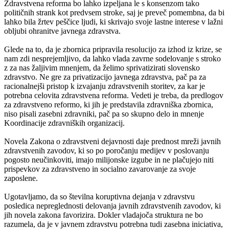
Zdravstvena reforma bo lahko izpeljana le s konsenzom tako
političnih strank kot predvsem stroke, saj je preveč pomembna, da bi
lahko bila žrtev peščice ljudi, ki skrivajo svoje lastne interese v lažni
obljubi ohranitve javnega zdravstva.
Glede na to, da je zbornica pripravila resolucijo za izhod iz krize, se
nam zdi nesprejemljivo, da lahko vlada zavrne sodelovanje s stroko
z za nas žaljivim mnenjem, da želimo sprivatizirati slovensko
zdravstvo. Ne gre za privatizacijo javnega zdravstva, pač pa za
racionalnejši pristop k izvajanju zdravstvenih storitev, za kar je
potrebna celovita zdravstvena reforma. Vedeti je treba, da predlogov
za zdravstveno reformo, ki jih je predstavila zdravniška zbornica,
niso pisali zasebni zdravniki, pač pa so skupno delo in mnenje
Koordinacije zdravniških organizacij.
Novela Zakona o zdravstveni dejavnosti daje prednost mreži javnih
zdravstvenih zavodov, ki so po poročanju medijev v poslovanju
pogosto neučinkoviti, imajo milijonske izgube in ne plačujejo niti
prispevkov za zdravstveno in socialno zavarovanje za svoje
zaposlene.
Ugotavljamo, da so številna koruptivna dejanja v zdravstvu
posledica nepreglednosti delovanja javnih zdravstvenih zavodov, ki
jih novela zakona favorizira. Dokler vladajoča struktura ne bo
razumela, da je v javnem zdravstvu potrebna tudi zasebna iniciativa,