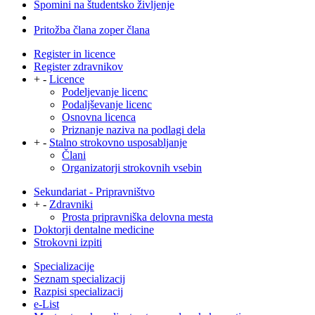
Spomini na študentsko življenje
Pritožba člana zoper člana
Register in licence
Register zdravnikov
+
-
Licence
Podeljevanje licenc
Podaljševanje licenc
Osnovna licenca
Priznanje naziva na podlagi dela
+
-
Stalno strokovno usposabljanje
Člani
Organizatorji strokovnih vsebin
Sekundariat - Pripravništvo
+
-
Zdravniki
Prosta pripravniška delovna mesta
Doktorji dentalne medicine
Strokovni izpiti
Specializacije
Seznam specializacij
Razpisi specializacij
e-List