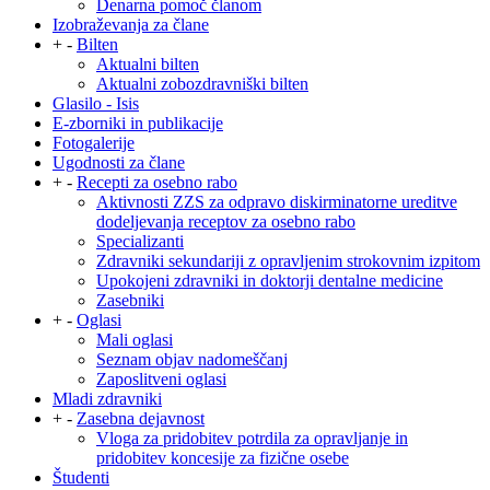
Denarna pomoč članom
Izobraževanja za člane
+
-
Bilten
Aktualni bilten
Aktualni zobozdravniški bilten
Glasilo - Isis
E-zborniki in publikacije
Fotogalerije
Ugodnosti za člane
+
-
Recepti za osebno rabo
Aktivnosti ZZS za odpravo diskirminatorne ureditve
dodeljevanja receptov za osebno rabo
Specializanti
Zdravniki sekundariji z opravljenim strokovnim izpitom
Upokojeni zdravniki in doktorji dentalne medicine
Zasebniki
+
-
Oglasi
Mali oglasi
Seznam objav nadomeščanj
Zaposlitveni oglasi
Mladi zdravniki
+
-
Zasebna dejavnost
Vloga za pridobitev potrdila za opravljanje in
pridobitev koncesije za fizične osebe
Študenti