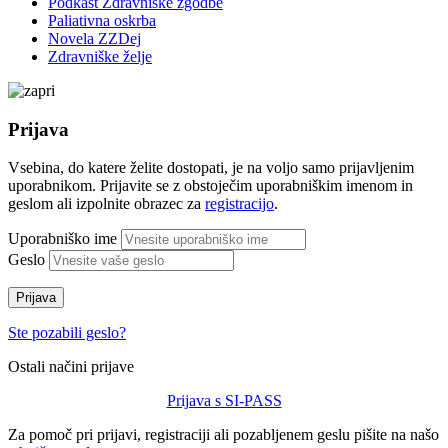
Podkast Zdravniške zgodbe
Paliativna oskrba
Novela ZZDej
Zdravniške želje
Prijava
Vsebina, do katere želite dostopati, je na voljo samo prijavljenim
uporabnikom. Prijavite se z obstoječim uporabniškim imenom in
geslom ali izpolnite obrazec za
registracijo
.
Uporabniško ime
Geslo
Prijava
Ste pozabili geslo?
Ostali načini prijave
Prijava s SI-PASS
Za pomoč pri prijavi, registraciji ali pozabljenem geslu pišite na našo