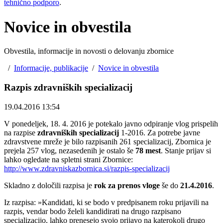
tehnično podporo
.
Novice in obvestila
Obvestila, informacije in novosti o delovanju zbornice
/
Informacije, publikacije
/
Novice in obvestila
Razpis zdravniških specializacij
19.04.2016 13:54
V ponedeljek, 18. 4. 2016 je potekalo javno odpiranje vlog prispelih
na razpise
zdravniških specializacij
1-2016. Za potrebe javne
zdravstvene mreže je bilo razpisanih 261 specializacij, Zbornica je
prejela 257 vlog, nezasedenih je ostalo še
78 mest
. Stanje prijav si
lahko ogledate na spletni strani Zbornice:
http://www.zdravniskazbornica.si/razpis-specializacij
Skladno z določili razpisa je
rok za prenos vloge
še do
21.4.2016
.
Iz razpisa: »Kandidati, ki se bodo v predpisanem roku prijavili na
razpis, vendar bodo želeli kandidirati na drugo razpisano
specializacijo, lahko prenesejo svojo prijavo na katerokoli drugo