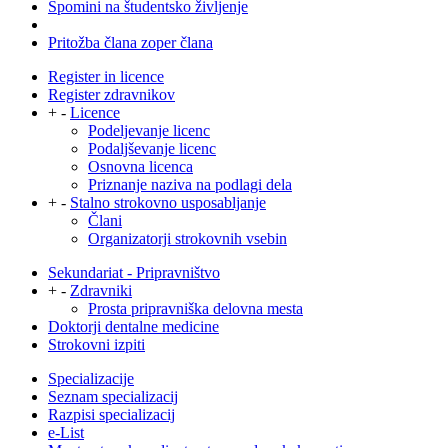
Spomini na študentsko življenje
Pritožba člana zoper člana
Register in licence
Register zdravnikov
+
-
Licence
Podeljevanje licenc
Podaljševanje licenc
Osnovna licenca
Priznanje naziva na podlagi dela
+
-
Stalno strokovno usposabljanje
Člani
Organizatorji strokovnih vsebin
Sekundariat - Pripravništvo
+
-
Zdravniki
Prosta pripravniška delovna mesta
Doktorji dentalne medicine
Strokovni izpiti
Specializacije
Seznam specializacij
Razpisi specializacij
e-List