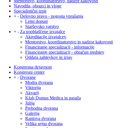
Mentorstvo, koordinatorstvo, nadzor kakovosti
Navodila, obrazci in vloge
Specialistični izpit
+
-
Delovno pravo - pogosta vprašanja
Letni dopust
Starševsko varstvo
+
-
Za pooblaščene izvajalce
Akreditacije izvajalcev
Mentorstvo, koordinatorstvo in nadzor kakovosti
Financiranje specializacij - informacije
Financiranje specializacij - obračun sredstev
Oddaja zahtevkov in izjav
Kongresna dejavnost
Kongresni center
+
-
Dvorane
Modra dvorana
Viktorija
Akvarij
Klub Domus Medica in pasaža
Julija
Prehodna dvorana
Galerija
Rantova dvorana
Velika sejna dvorana