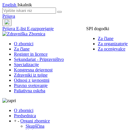
English
Iskalnik
Prijava
Prijava
E-list
E-razporejanje
SPI dogodki
Za člane
O zbornici
Za organizatorje
Za člane
Za ocenjevalce
Register in licence
Sekundariat - Pripravništvo
Specializacije
Kongresna dejavnost
Zdravniki iz tujine
Odnosi z javnostmi
Pravno svetovanje
Paliativna oskrba
O zbornici
Predsednica
+
-
Organi zbornice
Skupščina