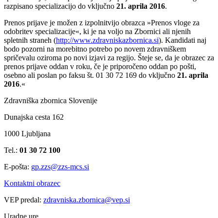
razpisano specializacijo do vključno
21. aprila 2016
.
Prenos prijave je možen z izpolnitvijo obrazca »Prenos vloge za
odobritev specializacije«, ki je na voljo na Zbornici ali njenih
spletnih straneh (
http://www.zdravniskazbornica.si
). Kandidati naj
bodo pozorni na morebitno potrebo po novem zdravniškem
spričevalu oziroma po novi izjavi za regijo. Šteje se, da je obrazec za
prenos prijave oddan v roku, če je priporočeno oddan po pošti,
osebno ali poslan po faksu št. 01 30 72 169 do vključno
21. aprila
2016
.«
Zdravniška zbornica Slovenije
Dunajska cesta 162
1000 Ljubljana
Tel.:
01 30 72 100
E-pošta:
gp.zzs@zzs-mcs.si
Kontaktni obrazec
VEP predal:
zdravniska.zbornica@vep.si
Uradne ure