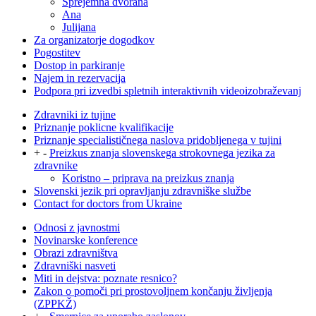
Sprejemna dvorana
Ana
Julijana
Za organizatorje dogodkov
Pogostitev
Dostop in parkiranje
Najem in rezervacija
Podpora pri izvedbi spletnih interaktivnih videoizobraževanj
Zdravniki iz tujine
Priznanje poklicne kvalifikacije
Priznanje specialističnega naslova pridobljenega v tujini
+
-
Preizkus znanja slovenskega strokovnega jezika za
zdravnike
Koristno – priprava na preizkus znanja
Slovenski jezik pri opravljanju zdravniške službe
Contact for doctors from Ukraine
Odnosi z javnostmi
Novinarske konference
Obrazi zdravništva
Zdravniški nasveti
Miti in dejstva: poznate resnico?
Zakon o pomoči pri prostovoljnem končanju življenja
(ZPPKŽ)