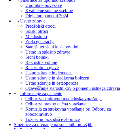
+
-
Smernice za uporabo zaslonov
Uporabne povezave
Kvalitetne spletne vsebine
Digitalno pametni 2024
+
-
Ustno zdravje
Predšolski otroci
Šolski otroci
Mladostniki
Zrela generacija
Starejši ter slepi in slabovidni
Ustno in splošno zdravje
Srčni bolniki
Rak ustne votline
Rak vratu in glave
Ustno zdravje in demenca
Ustno zdravje in sladkorna bolezen
Ustno zdravje in osteoporoza
Ozaveščanje starostnikov o pomenu ustnega zdravja
+
-
Informacije za paciente
Odbor za strokovno medicinska vprašanja
Odbor za pravno etična vprašanja
Komisija za strokovna vprašanja pri Odboru za
zobozdravstvo
Tožilec in razsodišče zbornice
Smernice za ravnanje na socialnih omrežjih