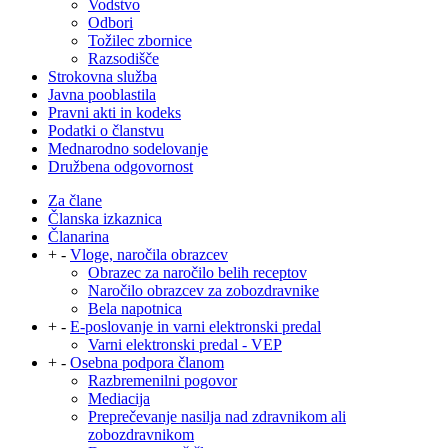
Vodstvo
Odbori
Tožilec zbornice
Razsodišče
Strokovna služba
Javna pooblastila
Pravni akti in kodeks
Podatki o članstvu
Mednarodno sodelovanje
Družbena odgovornost
Za člane
Članska izkaznica
Članarina
+
-
Vloge, naročila obrazcev
Obrazec za naročilo belih receptov
Naročilo obrazcev za zobozdravnike
Bela napotnica
+
-
E-poslovanje in varni elektronski predal
Varni elektronski predal - VEP
+
-
Osebna podpora članom
Razbremenilni pogovor
Mediacija
Preprečevanje nasilja nad zdravnikom ali
zobozdravnikom