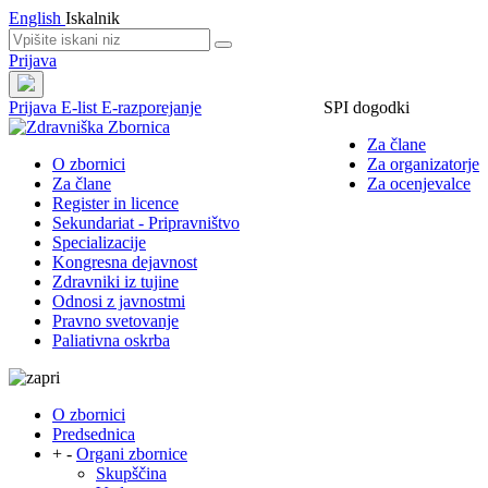
English
Iskalnik
Prijava
Prijava
E-list
E-razporejanje
SPI dogodki
Za člane
O zbornici
Za organizatorje
Za člane
Za ocenjevalce
Register in licence
Sekundariat - Pripravništvo
Specializacije
Kongresna dejavnost
Zdravniki iz tujine
Odnosi z javnostmi
Pravno svetovanje
Paliativna oskrba
O zbornici
Predsednica
+
-
Organi zbornice
Skupščina