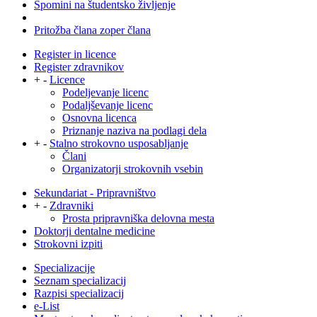
Spomini na študentsko življenje
Pritožba člana zoper člana
Register in licence
Register zdravnikov
+
-
Licence
Podeljevanje licenc
Podaljševanje licenc
Osnovna licenca
Priznanje naziva na podlagi dela
+
-
Stalno strokovno usposabljanje
Člani
Organizatorji strokovnih vsebin
Sekundariat - Pripravništvo
+
-
Zdravniki
Prosta pripravniška delovna mesta
Doktorji dentalne medicine
Strokovni izpiti
Specializacije
Seznam specializacij
Razpisi specializacij
e-List