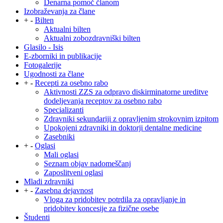
Denarna pomoč članom
Izobraževanja za člane
+
-
Bilten
Aktualni bilten
Aktualni zobozdravniški bilten
Glasilo - Isis
E-zborniki in publikacije
Fotogalerije
Ugodnosti za člane
+
-
Recepti za osebno rabo
Aktivnosti ZZS za odpravo diskirminatorne ureditve
dodeljevanja receptov za osebno rabo
Specializanti
Zdravniki sekundariji z opravljenim strokovnim izpitom
Upokojeni zdravniki in doktorji dentalne medicine
Zasebniki
+
-
Oglasi
Mali oglasi
Seznam objav nadomeščanj
Zaposlitveni oglasi
Mladi zdravniki
+
-
Zasebna dejavnost
Vloga za pridobitev potrdila za opravljanje in
pridobitev koncesije za fizične osebe
Študenti