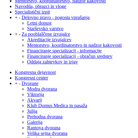
Mentorstvo, koordinatorstvo, nadzor kakovosti
Navodila, obrazci in vloge
Specialistični izpit
+
-
Delovno pravo - pogosta vprašanja
Letni dopust
Starševsko varstvo
+
-
Za pooblaščene izvajalce
Akreditacije izvajalcev
Mentorstvo, koordinatorstvo in nadzor kakovosti
Financiranje specializacij - informacije
Financiranje specializacij - obračun sredstev
Oddaja zahtevkov in izjav
Kongresna dejavnost
Kongresni center
+
-
Dvorane
Modra dvorana
Viktorija
Akvarij
Klub Domus Medica in pasaža
Julija
Prehodna dvorana
Galerija
Rantova dvorana
Velika sejna dvorana