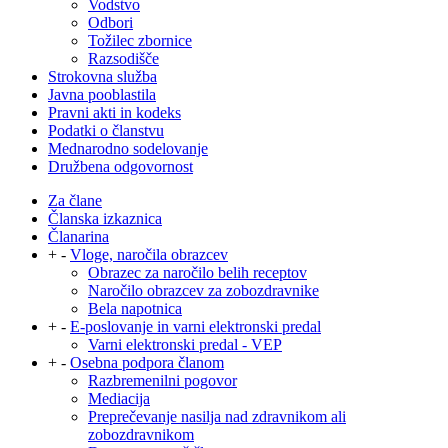
Vodstvo
Odbori
Tožilec zbornice
Razsodišče
Strokovna služba
Javna pooblastila
Pravni akti in kodeks
Podatki o članstvu
Mednarodno sodelovanje
Družbena odgovornost
Za člane
Članska izkaznica
Članarina
+
-
Vloge, naročila obrazcev
Obrazec za naročilo belih receptov
Naročilo obrazcev za zobozdravnike
Bela napotnica
+
-
E-poslovanje in varni elektronski predal
Varni elektronski predal - VEP
+
-
Osebna podpora članom
Razbremenilni pogovor
Mediacija
Preprečevanje nasilja nad zdravnikom ali
zobozdravnikom