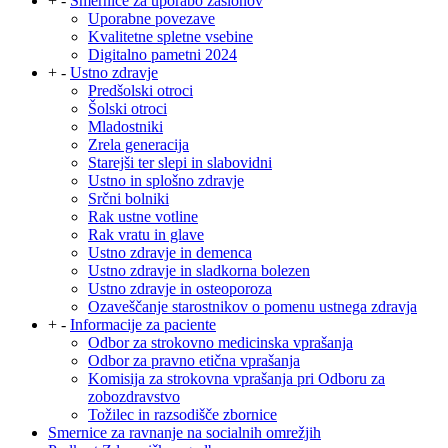
+
-
Smernice za uporabo zaslonov
Uporabne povezave
Kvalitetne spletne vsebine
Digitalno pametni 2024
+
-
Ustno zdravje
Predšolski otroci
Šolski otroci
Mladostniki
Zrela generacija
Starejši ter slepi in slabovidni
Ustno in splošno zdravje
Srčni bolniki
Rak ustne votline
Rak vratu in glave
Ustno zdravje in demenca
Ustno zdravje in sladkorna bolezen
Ustno zdravje in osteoporoza
Ozaveščanje starostnikov o pomenu ustnega zdravja
+
-
Informacije za paciente
Odbor za strokovno medicinska vprašanja
Odbor za pravno etična vprašanja
Komisija za strokovna vprašanja pri Odboru za
zobozdravstvo
Tožilec in razsodišče zbornice
Smernice za ravnanje na socialnih omrežjih