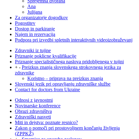
Sprejemna dvorana
Ana
Julijana
Za organizatorje dogodkov
Pogostitev
Dostop in parkiranje
Najem in rezervacija
Podpora pri izvedbi spletnih interaktivnih videoizobraževanj
Zdravniki iz tujine
Priznanje poklicne kvalifikacije
Priznanje specialističnega naslova pridobljenega v tujini
+
-
Preizkus znanja slovenskega strokovnega jezika za
zdravnike
Koristno – priprava na preizkus znanja
Slovenski jezik pri opravljanju zdravniške službe
Contact for doctors from Ukraine
Odnosi z javnostmi
Novinarske konference
Obrazi zdravništva
Zdravniški nasveti
Miti in dejstva: poznate resnico?
Zakon o pomoči pri prostovoljnem končanju življenja
(ZPPKŽ)