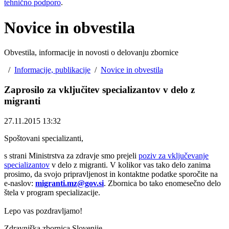
tehnično podporo
.
Novice in obvestila
Obvestila, informacije in novosti o delovanju zbornice
/
Informacije, publikacije
/
Novice in obvestila
Zaprosilo za vključitev specializantov v delo z
migranti
27.11.2015 13:32
Spoštovani specializanti,
s strani Ministrstva za zdravje smo prejeli
poziv za vključevanje
specializantov
v delo z migranti. V kolikor vas tako delo zanima
prosimo, da svojo pripravljenost in kontaktne podatke sporočite na
e-naslov:
migranti.mz@gov.si
. Zbornica bo tako enomesečno delo
štela v program specializacije.
Lepo vas pozdravljamo!
Zdravniška zbornica Slovenije