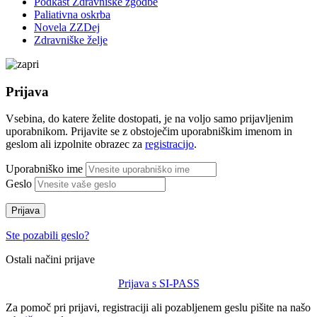
Podkast Zdravniške zgodbe
Paliativna oskrba
Novela ZZDej
Zdravniške želje
Prijava
Vsebina, do katere želite dostopati, je na voljo samo prijavljenim
uporabnikom. Prijavite se z obstoječim uporabniškim imenom in
geslom ali izpolnite obrazec za
registracijo
.
Uporabniško ime
Geslo
Prijava
Ste pozabili geslo?
Ostali načini prijave
Prijava s SI-PASS
Za pomoč pri prijavi, registraciji ali pozabljenem geslu pišite na našo