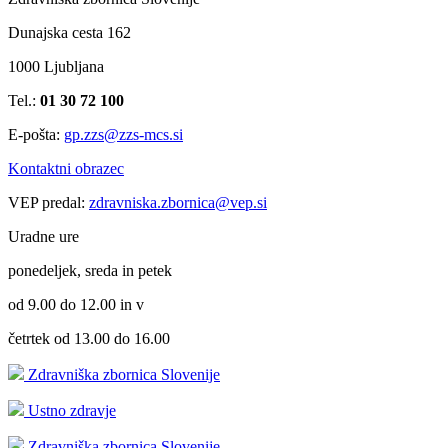
Dunajska cesta 162
1000 Ljubljana
Tel.:
01 30 72 100
E-pošta:
gp.zzs@zzs-mcs.si
Kontaktni obrazec
VEP predal:
zdravniska.zbornica@vep.si
Uradne ure
ponedeljek, sreda in petek
od 9.00 do 12.00 in v
četrtek od 13.00 do 16.00
Zdravniška zbornica Slovenije
Ustno zdravje
Zdravniška zbornica Slovenije