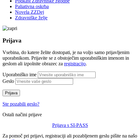
Podkast Zdravniške zgodbe
Paliativna oskrba
Novela ZZDej
Zdravniške želje
Prijava
Vsebina, do katere želite dostopati, je na voljo samo prijavljenim
uporabnikom. Prijavite se z obstoječim uporabniškim imenom in
geslom ali izpolnite obrazec za
registracijo
.
Uporabniško ime
Geslo
Prijava
Ste pozabili geslo?
Ostali načini prijave
Prijava s SI-PASS
Za pomoč pri prijavi, registraciji ali pozabljenem geslu pišite na našo