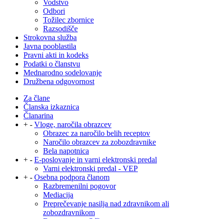
Vodstvo
Odbori
Tožilec zbornice
Razsodišče
Strokovna služba
Javna pooblastila
Pravni akti in kodeks
Podatki o članstvu
Mednarodno sodelovanje
Družbena odgovornost
Za člane
Članska izkaznica
Članarina
+
-
Vloge, naročila obrazcev
Obrazec za naročilo belih receptov
Naročilo obrazcev za zobozdravnike
Bela napotnica
+
-
E-poslovanje in varni elektronski predal
Varni elektronski predal - VEP
+
-
Osebna podpora članom
Razbremenilni pogovor
Mediacija
Preprečevanje nasilja nad zdravnikom ali
zobozdravnikom