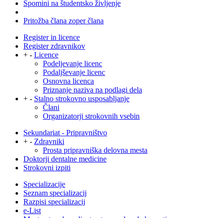
Spomini na študentsko življenje
Pritožba člana zoper člana
Register in licence
Register zdravnikov
+
-
Licence
Podeljevanje licenc
Podaljševanje licenc
Osnovna licenca
Priznanje naziva na podlagi dela
+
-
Stalno strokovno usposabljanje
Člani
Organizatorji strokovnih vsebin
Sekundariat - Pripravništvo
+
-
Zdravniki
Prosta pripravniška delovna mesta
Doktorji dentalne medicine
Strokovni izpiti
Specializacije
Seznam specializacij
Razpisi specializacij
e-List