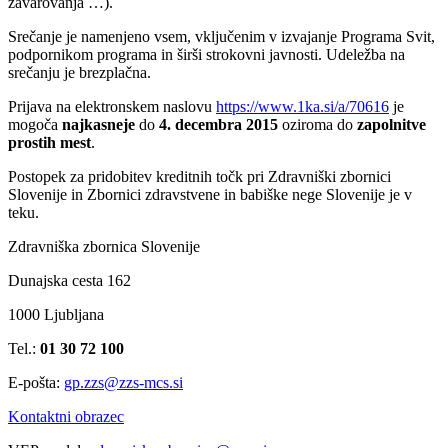
zavarovanja …).
Srečanje je namenjeno vsem, vključenim v izvajanje Programa Svit,
podpornikom programa in širši strokovni javnosti. Udeležba na
srečanju je brezplačna.
Prijava na elektronskem naslovu
https://www.1ka.si/a/70616
je
mogoča
najkasneje
do
4. decembra 2015
oziroma do
zapolnitve
prostih mest
.
Postopek za pridobitev kreditnih točk pri Zdravniški zbornici
Slovenije in Zbornici zdravstvene in babiške nege Slovenije je v
teku.
Zdravniška zbornica Slovenije
Dunajska cesta 162
1000 Ljubljana
Tel.:
01 30 72 100
E-pošta:
gp.zzs@zzs-mcs.si
Kontaktni obrazec