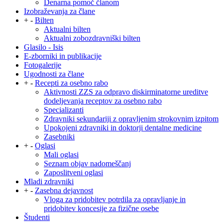
Denarna pomoč članom
Izobraževanja za člane
+
-
Bilten
Aktualni bilten
Aktualni zobozdravniški bilten
Glasilo - Isis
E-zborniki in publikacije
Fotogalerije
Ugodnosti za člane
+
-
Recepti za osebno rabo
Aktivnosti ZZS za odpravo diskirminatorne ureditve
dodeljevanja receptov za osebno rabo
Specializanti
Zdravniki sekundariji z opravljenim strokovnim izpitom
Upokojeni zdravniki in doktorji dentalne medicine
Zasebniki
+
-
Oglasi
Mali oglasi
Seznam objav nadomeščanj
Zaposlitveni oglasi
Mladi zdravniki
+
-
Zasebna dejavnost
Vloga za pridobitev potrdila za opravljanje in
pridobitev koncesije za fizične osebe
Študenti