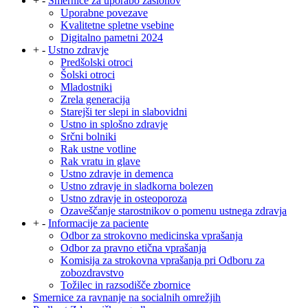
+
-
Smernice za uporabo zaslonov
Uporabne povezave
Kvalitetne spletne vsebine
Digitalno pametni 2024
+
-
Ustno zdravje
Predšolski otroci
Šolski otroci
Mladostniki
Zrela generacija
Starejši ter slepi in slabovidni
Ustno in splošno zdravje
Srčni bolniki
Rak ustne votline
Rak vratu in glave
Ustno zdravje in demenca
Ustno zdravje in sladkorna bolezen
Ustno zdravje in osteoporoza
Ozaveščanje starostnikov o pomenu ustnega zdravja
+
-
Informacije za paciente
Odbor za strokovno medicinska vprašanja
Odbor za pravno etična vprašanja
Komisija za strokovna vprašanja pri Odboru za
zobozdravstvo
Tožilec in razsodišče zbornice
Smernice za ravnanje na socialnih omrežjih