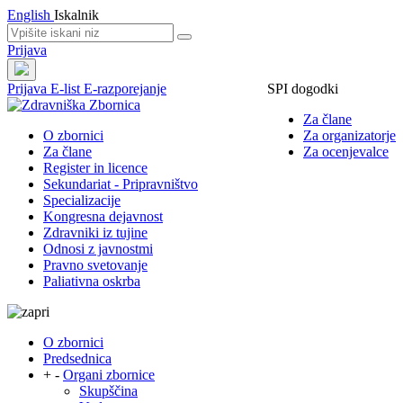
English
Iskalnik
Prijava
Prijava
E-list
E-razporejanje
SPI dogodki
Za člane
O zbornici
Za organizatorje
Za člane
Za ocenjevalce
Register in licence
Sekundariat - Pripravništvo
Specializacije
Kongresna dejavnost
Zdravniki iz tujine
Odnosi z javnostmi
Pravno svetovanje
Paliativna oskrba
O zbornici
Predsednica
+
-
Organi zbornice
Skupščina