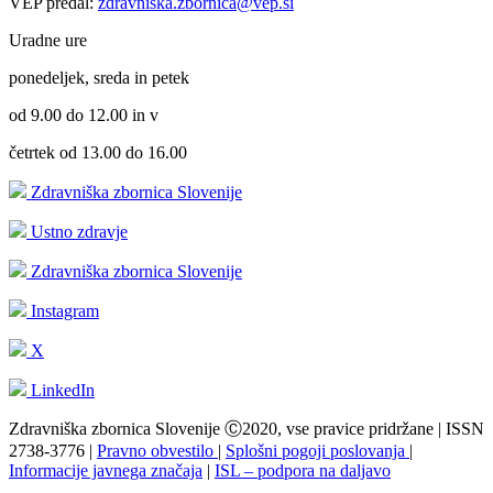
VEP predal:
zdravniska.zbornica@vep.si
Uradne ure
ponedeljek, sreda in petek
od 9.00 do 12.00 in v
četrtek od 13.00 do 16.00
Zdravniška zbornica Slovenije
Ustno zdravje
Zdravniška zbornica Slovenije
Instagram
X
LinkedIn
Zdravniška zbornica Slovenije Ⓒ2020, vse pravice pridržane | ISSN
2738-3776 |
Pravno obvestilo
|
Splošni pogoji poslovanja
|
Informacije javnega značaja
|
ISL – podpora na daljavo