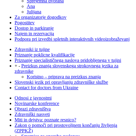
Sprejemna dvorana
Ana
Julijana
Za organizatorje dogodkov
Pogostitev
Dostop in parkiranje
Najem in rezervacija
Podpora pri izvedbi spletnih interaktivnih videoizobraževanj
Zdravniki iz tujine
Priznanje poklicne kvalifikacije
Priznanje specialističnega naslova pridobljenega v tujini
+
-
Preizkus znanja slovenskega strokovnega jezika za
zdravnike
Koristno – priprava na preizkus znanja
Slovenski jezik pri opravljanju zdravniške službe
Contact for doctors from Ukraine
Odnosi z javnostmi
Novinarske konference
Obrazi zdravništva
Zdravniški nasveti
Miti in dejstva: poznate resnico?
Zakon o pomoči pri prostovoljnem končanju življenja
(ZPPKŽ)