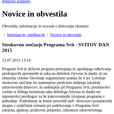
tehnično podporo
.
Novice in obvestila
Obvestila, informacije in novosti o delovanju zbornice
/
Informacije, publikacije
/
Novice in obvestila
Strokovno srečanje Programa Svit - SVITOV DAN
2015
12.07.2015 13:14
Program Svit je državni program presejanja in zgodnjega odkrivanja
predrakavih sprememb in raka na debelem črevesu in danki, ki na
območju celotne Slovenije organizirano poteka že 6 let. Letošnje
strokovno srečanje bo namenjeno predvsem deljenju izkušenj
zdravstvenih delavcev, ki sodelujejo pri Programu Svit, predstavitvi
vsebin iz širšega konteksta raka debelega črevesa in danke ter
izpostavitvi predlogov za še kakovostnejše izvajanje programa v
prihodnje. Podrobneje se bomo posvetili tudi obravnavi posameznih
skupin z različnimi ovirami pri sodelovanju v Programu Svit
(slepota, gluhost, jezikovne prepreke, odsotnost zdravstvenega