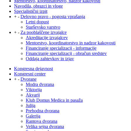
Mentorstvo, koordinatorstvo, nadzor kakovosti
Navodila, obrazci in vloge
Specialistični izpit
+
-
Delovno pravo - pogosta vprašanja
Letni dopust
Starševsko varstvo
+
-
Za pooblaščene izvajalce
Akreditacije izvajalcev
Mentorstvo, koordinatorstvo in nadzor kakovosti
Financiranje specializacij - informacije
Financiranje specializacij - obračun sredstev
Oddaja zahtevkov in izjav
Kongresna dejavnost
Kongresni center
+
-
Dvorane
Modra dvorana
Viktorija
Akvarij
Klub Domus Medica in pasaža
Julija
Prehodna dvorana
Galerija
Rantova dvorana
Velika sejna dvorana