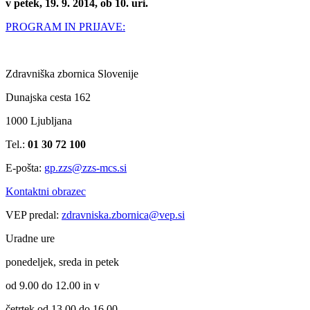
v petek, 19. 9. 2014, ob 10. uri.
PROGRAM IN PRIJAVE:
Zdravniška zbornica Slovenije
Dunajska cesta 162
1000 Ljubljana
Tel.:
01 30 72 100
E-pošta:
gp.zzs@zzs-mcs.si
Kontaktni obrazec
VEP predal:
zdravniska.zbornica@vep.si
Uradne ure
ponedeljek, sreda in petek
od 9.00 do 12.00 in v
četrtek od 13.00 do 16.00