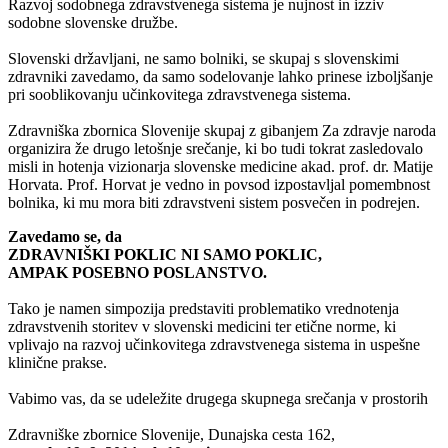
Razvoj sodobnega zdravstvenega sistema je nujnost in izziv
sodobne slovenske družbe.
Slovenski državljani, ne samo bolniki, se skupaj s slovenskimi
zdravniki zavedamo, da samo sodelovanje lahko prinese izboljšanje
pri sooblikovanju učinkovitega zdravstvenega sistema.
Zdravniška zbornica Slovenije skupaj z gibanjem Za zdravje naroda
organizira že drugo letošnje srečanje, ki bo tudi tokrat zasledovalo
misli in hotenja vizionarja slovenske medicine akad. prof. dr. Matije
Horvata. Prof. Horvat je vedno in povsod izpostavljal pomembnost
bolnika, ki mu mora biti zdravstveni sistem posvečen in podrejen.
Zavedamo se, da
ZDRAVNIŠKI POKLIC NI SAMO POKLIC,
AMPAK POSEBNO POSLANSTVO.
Tako je namen simpozija predstaviti problematiko vrednotenja
zdravstvenih storitev v slovenski medicini ter etične norme, ki
vplivajo na razvoj učinkovitega zdravstvenega sistema in uspešne
klinične prakse.
Vabimo vas, da se udeležite drugega skupnega srečanja v prostorih
Zdravniške zbornice Slovenije, Dunajska cesta 162,