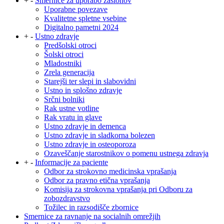
+
-
Smernice za uporabo zaslonov
Uporabne povezave
Kvalitetne spletne vsebine
Digitalno pametni 2024
+
-
Ustno zdravje
Predšolski otroci
Šolski otroci
Mladostniki
Zrela generacija
Starejši ter slepi in slabovidni
Ustno in splošno zdravje
Srčni bolniki
Rak ustne votline
Rak vratu in glave
Ustno zdravje in demenca
Ustno zdravje in sladkorna bolezen
Ustno zdravje in osteoporoza
Ozaveščanje starostnikov o pomenu ustnega zdravja
+
-
Informacije za paciente
Odbor za strokovno medicinska vprašanja
Odbor za pravno etična vprašanja
Komisija za strokovna vprašanja pri Odboru za
zobozdravstvo
Tožilec in razsodišče zbornice
Smernice za ravnanje na socialnih omrežjih