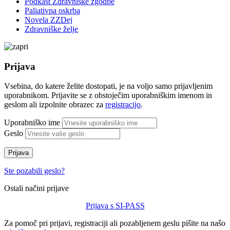
Podkast Zdravniške zgodbe
Paliativna oskrba
Novela ZZDej
Zdravniške želje
Prijava
Vsebina, do katere želite dostopati, je na voljo samo prijavljenim
uporabnikom. Prijavite se z obstoječim uporabniškim imenom in
geslom ali izpolnite obrazec za
registracijo
.
Uporabniško ime
Geslo
Prijava
Ste pozabili geslo?
Ostali načini prijave
Prijava s SI-PASS
Za pomoč pri prijavi, registraciji ali pozabljenem geslu pišite na našo