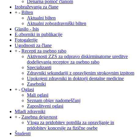
Denarna pomoč članom
Izobraževanja za člane
+
-
Bilten
Aktualni bilten
Aktualni zobozdravniški bilten
Glasilo - Isis
E-zborniki in publikacije
Fotogalerije
Ugodnosti za člane
+
-
Recepti za osebno rabo
Aktivnosti ZZS za odpravo diskirminatorne ureditve
dodeljevanja receptov za osebno rabo
Specializanti
Zdravniki sekundariji z opravljenim strokovnim izpitom
Upokojeni zdravniki in doktorji dentalne medicine
Zasebniki
+
-
Oglasi
Mali oglasi
Seznam objav nadomeščanj
Zaposlitveni oglasi
Mladi zdravniki
+
-
Zasebna dejavnost
Vloga za pridobitev potrdila za opravljanje in
pridobitev koncesije za fizične osebe
Študenti