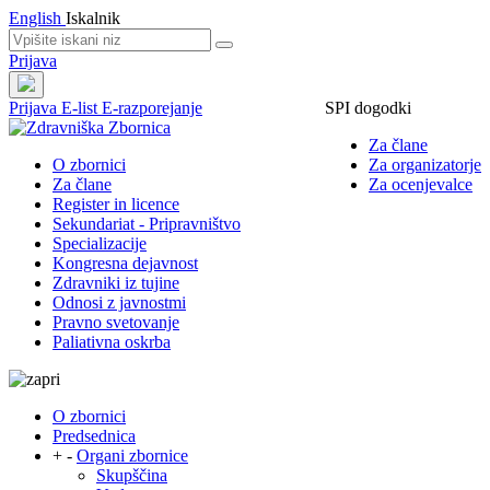
English
Iskalnik
Prijava
Prijava
E-list
E-razporejanje
SPI dogodki
Za člane
O zbornici
Za organizatorje
Za člane
Za ocenjevalce
Register in licence
Sekundariat - Pripravništvo
Specializacije
Kongresna dejavnost
Zdravniki iz tujine
Odnosi z javnostmi
Pravno svetovanje
Paliativna oskrba
O zbornici
Predsednica
+
-
Organi zbornice
Skupščina