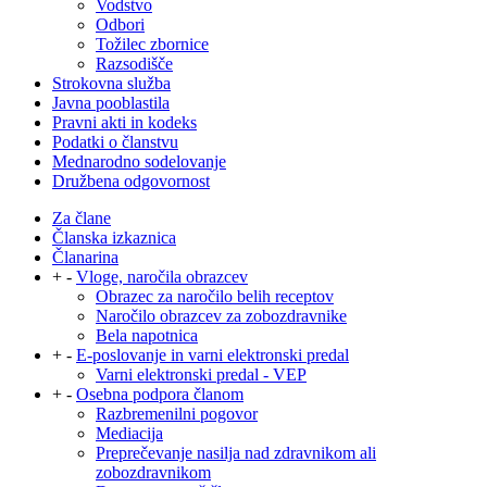
Vodstvo
Odbori
Tožilec zbornice
Razsodišče
Strokovna služba
Javna pooblastila
Pravni akti in kodeks
Podatki o članstvu
Mednarodno sodelovanje
Družbena odgovornost
Za člane
Članska izkaznica
Članarina
+
-
Vloge, naročila obrazcev
Obrazec za naročilo belih receptov
Naročilo obrazcev za zobozdravnike
Bela napotnica
+
-
E-poslovanje in varni elektronski predal
Varni elektronski predal - VEP
+
-
Osebna podpora članom
Razbremenilni pogovor
Mediacija
Preprečevanje nasilja nad zdravnikom ali
zobozdravnikom