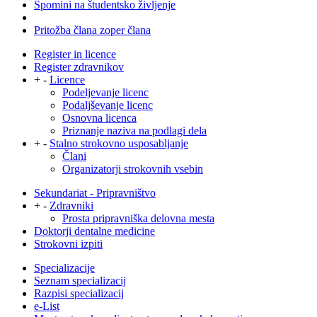
Spomini na študentsko življenje
Pritožba člana zoper člana
Register in licence
Register zdravnikov
+
-
Licence
Podeljevanje licenc
Podaljševanje licenc
Osnovna licenca
Priznanje naziva na podlagi dela
+
-
Stalno strokovno usposabljanje
Člani
Organizatorji strokovnih vsebin
Sekundariat - Pripravništvo
+
-
Zdravniki
Prosta pripravniška delovna mesta
Doktorji dentalne medicine
Strokovni izpiti
Specializacije
Seznam specializacij
Razpisi specializacij
e-List