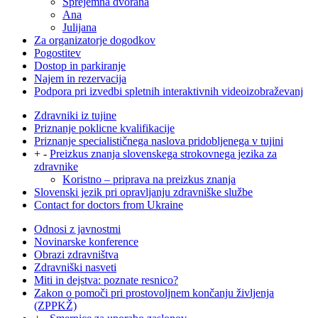
Sprejemna dvorana
Ana
Julijana
Za organizatorje dogodkov
Pogostitev
Dostop in parkiranje
Najem in rezervacija
Podpora pri izvedbi spletnih interaktivnih videoizobraževanj
Zdravniki iz tujine
Priznanje poklicne kvalifikacije
Priznanje specialističnega naslova pridobljenega v tujini
+
-
Preizkus znanja slovenskega strokovnega jezika za
zdravnike
Koristno – priprava na preizkus znanja
Slovenski jezik pri opravljanju zdravniške službe
Contact for doctors from Ukraine
Odnosi z javnostmi
Novinarske konference
Obrazi zdravništva
Zdravniški nasveti
Miti in dejstva: poznate resnico?
Zakon o pomoči pri prostovoljnem končanju življenja
(ZPPKŽ)