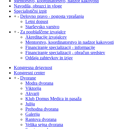
Mentorstvo, koordinatorstvo, nadzor kakovosti
Navodila, obrazci in vloge
Specialistični izpit
+
-
Delovno pravo - pogosta vprašanja
Letni dopust
Starševsko varstvo
+
-
Za pooblaščene izvajalce
Akreditacije izvajalcev
Mentorstvo, koordinatorstvo in nadzor kakovosti
Financiranje specializacij - informacije
Financiranje specializacij - obračun sredstev
Oddaja zahtevkov in izjav
Kongresna dejavnost
Kongresni center
+
-
Dvorane
Modra dvorana
Viktorija
Akvarij
Klub Domus Medica in pasaža
Julija
Prehodna dvorana
Galerija
Rantova dvorana
Velika sejna dvorana