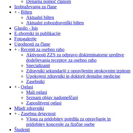
Denarna pomoč članom
Izobraževanja za člane
+
-
Bilten
Aktualni bilten
Aktualni zobozdravniški bilten
Glasilo - Isis
E-zborniki in publikacije
Fotogalerije
Ugodnosti za člane
+
-
Recepti za osebno rabo
Aktivnosti ZZS za odpravo diskirminatorne ureditve
dodeljevanja receptov za osebno rabo
Specializanti
Zdravniki sekundariji z opravljenim strokovnim izpitom
Upokojeni zdravniki in doktorji dentalne medicine
Zasebniki
+
-
Oglasi
Mali oglasi
Seznam objav nadomeščanj
Zaposlitveni oglasi
Mladi zdravniki
+
-
Zasebna dejavnost
Vloga za pridobitev potrdila za opravljanje in
pridobitev koncesije za fizične osebe
Študenti