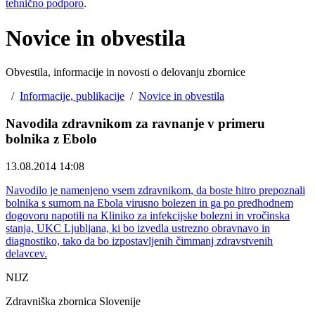
tehnično podporo
.
Novice in obvestila
Obvestila, informacije in novosti o delovanju zbornice
/
Informacije, publikacije
/
Novice in obvestila
Navodila zdravnikom za ravnanje v primeru
bolnika z Ebolo
13.08.2014 14:08
Navodilo je namenjeno vsem zdravnikom, da boste hitro prepoznali
bolnika s sumom na Ebola virusno bolezen in ga po predhodnem
dogovoru napotili na Kliniko za infekcijske bolezni in vročinska
stanja, UKC Ljubljana, ki bo izvedla ustrezno obravnavo in
diagnostiko, tako da bo izpostavljenih čimmanj zdravstvenih
delavcev.
NIJZ
Zdravniška zbornica Slovenije