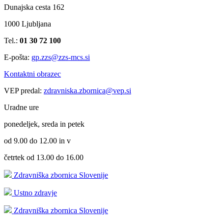
Dunajska cesta 162
1000 Ljubljana
Tel.:
01 30 72 100
E-pošta:
gp.zzs@zzs-mcs.si
Kontaktni obrazec
VEP predal:
zdravniska.zbornica@vep.si
Uradne ure
ponedeljek, sreda in petek
od 9.00 do 12.00 in v
četrtek od 13.00 do 16.00
Zdravniška zbornica Slovenije
Ustno zdravje
Zdravniška zbornica Slovenije