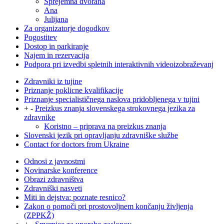
Sprejemna dvorana
Ana
Julijana
Za organizatorje dogodkov
Pogostitev
Dostop in parkiranje
Najem in rezervacija
Podpora pri izvedbi spletnih interaktivnih videoizobraževanj
Zdravniki iz tujine
Priznanje poklicne kvalifikacije
Priznanje specialističnega naslova pridobljenega v tujini
+
-
Preizkus znanja slovenskega strokovnega jezika za
zdravnike
Koristno – priprava na preizkus znanja
Slovenski jezik pri opravljanju zdravniške službe
Contact for doctors from Ukraine
Odnosi z javnostmi
Novinarske konference
Obrazi zdravništva
Zdravniški nasveti
Miti in dejstva: poznate resnico?
Zakon o pomoči pri prostovoljnem končanju življenja
(ZPPKŽ)