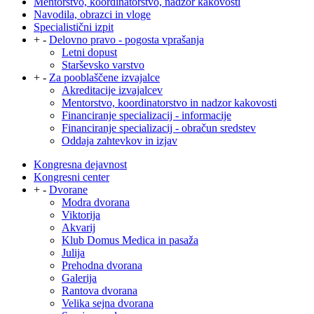
Mentorstvo, koordinatorstvo, nadzor kakovosti
Navodila, obrazci in vloge
Specialistični izpit
+
-
Delovno pravo - pogosta vprašanja
Letni dopust
Starševsko varstvo
+
-
Za pooblaščene izvajalce
Akreditacije izvajalcev
Mentorstvo, koordinatorstvo in nadzor kakovosti
Financiranje specializacij - informacije
Financiranje specializacij - obračun sredstev
Oddaja zahtevkov in izjav
Kongresna dejavnost
Kongresni center
+
-
Dvorane
Modra dvorana
Viktorija
Akvarij
Klub Domus Medica in pasaža
Julija
Prehodna dvorana
Galerija
Rantova dvorana
Velika sejna dvorana