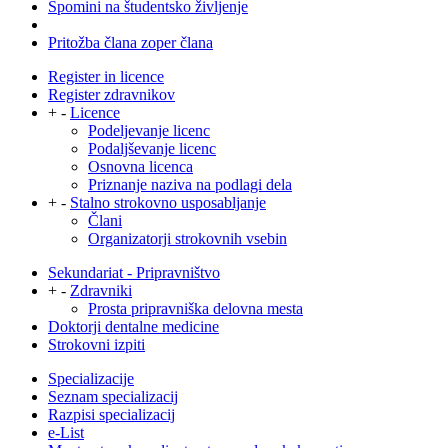
Spomini na študentsko življenje
Pritožba člana zoper člana
Register in licence
Register zdravnikov
+
-
Licence
Podeljevanje licenc
Podaljševanje licenc
Osnovna licenca
Priznanje naziva na podlagi dela
+
-
Stalno strokovno usposabljanje
Člani
Organizatorji strokovnih vsebin
Sekundariat - Pripravništvo
+
-
Zdravniki
Prosta pripravniška delovna mesta
Doktorji dentalne medicine
Strokovni izpiti
Specializacije
Seznam specializacij
Razpisi specializacij
e-List