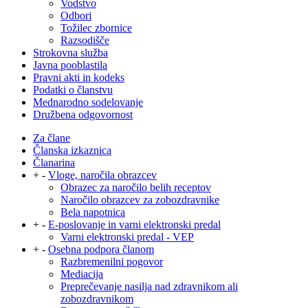
Vodstvo
Odbori
Tožilec zbornice
Razsodišče
Strokovna služba
Javna pooblastila
Pravni akti in kodeks
Podatki o članstvu
Mednarodno sodelovanje
Družbena odgovornost
Za člane
Članska izkaznica
Članarina
+
-
Vloge, naročila obrazcev
Obrazec za naročilo belih receptov
Naročilo obrazcev za zobozdravnike
Bela napotnica
+
-
E-poslovanje in varni elektronski predal
Varni elektronski predal - VEP
+
-
Osebna podpora članom
Razbremenilni pogovor
Mediacija
Preprečevanje nasilja nad zdravnikom ali
zobozdravnikom