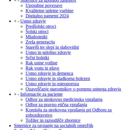
+
-
Smernice za uporabo zaslonov
Uporabne povezave
Kvalitetne spletne vsebine
Digitalno pametni 2024
+
-
Ustno zdravje
Predšolski otroci
Šolski otroci
Mladostniki
Zrela generacija
Starejši ter slepi in slabovidni
Ustno in splošno zdravje
Srčni bolniki
Rak ustne votline
Rak vratu in glave
Ustno zdravje in demenca
Ustno zdravje in sladkorna bolezen
Ustno zdravje in osteoporoza
Ozaveščanje starostnikov o pomenu ustnega zdravja
+
-
Informacije za paciente
Odbor za strokovno medicinska vprašanja
Odbor za pravno etična vprašanja
Komisija za strokovna vprašanja pri Odboru za
zobozdravstvo
Tožilec in razsodišče zbornice
Smernice za ravnanje na socialnih omrežjih