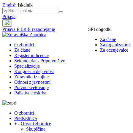
English
Iskalnik
Prijava
Prijava
E-list
E-razporejanje
SPI dogodki
Za člane
O zbornici
Za organizatorje
Za člane
Za ocenjevalce
Register in licence
Sekundariat - Pripravništvo
Specializacije
Kongresna dejavnost
Zdravniki iz tujine
Odnosi z javnostmi
Pravno svetovanje
Paliativna oskrba
O zbornici
Predsednica
+
-
Organi zbornice
Skupščina