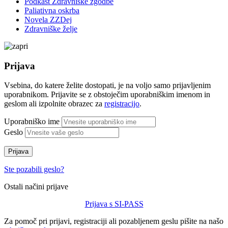
Podkast Zdravniške zgodbe
Paliativna oskrba
Novela ZZDej
Zdravniške želje
Prijava
Vsebina, do katere želite dostopati, je na voljo samo prijavljenim
uporabnikom. Prijavite se z obstoječim uporabniškim imenom in
geslom ali izpolnite obrazec za
registracijo
.
Uporabniško ime
Geslo
Prijava
Ste pozabili geslo?
Ostali načini prijave
Prijava s SI-PASS
Za pomoč pri prijavi, registraciji ali pozabljenem geslu pišite na našo