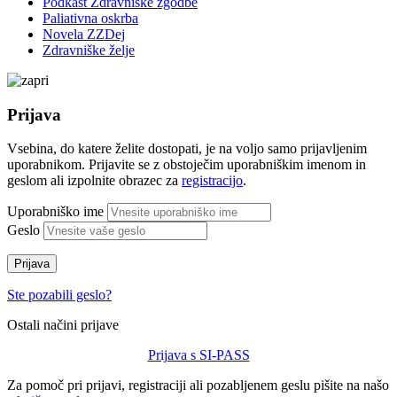
Podkast Zdravniške zgodbe
Paliativna oskrba
Novela ZZDej
Zdravniške želje
Prijava
Vsebina, do katere želite dostopati, je na voljo samo prijavljenim
uporabnikom. Prijavite se z obstoječim uporabniškim imenom in
geslom ali izpolnite obrazec za
registracijo
.
Uporabniško ime
Geslo
Prijava
Ste pozabili geslo?
Ostali načini prijave
Prijava s SI-PASS
Za pomoč pri prijavi, registraciji ali pozabljenem geslu pišite na našo