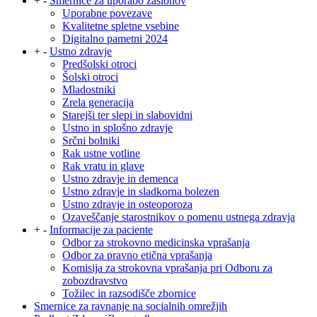
+
-
Smernice za uporabo zaslonov
Uporabne povezave
Kvalitetne spletne vsebine
Digitalno pametni 2024
+
-
Ustno zdravje
Predšolski otroci
Šolski otroci
Mladostniki
Zrela generacija
Starejši ter slepi in slabovidni
Ustno in splošno zdravje
Srčni bolniki
Rak ustne votline
Rak vratu in glave
Ustno zdravje in demenca
Ustno zdravje in sladkorna bolezen
Ustno zdravje in osteoporoza
Ozaveščanje starostnikov o pomenu ustnega zdravja
+
-
Informacije za paciente
Odbor za strokovno medicinska vprašanja
Odbor za pravno etična vprašanja
Komisija za strokovna vprašanja pri Odboru za
zobozdravstvo
Tožilec in razsodišče zbornice
Smernice za ravnanje na socialnih omrežjih