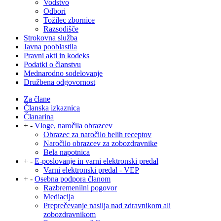
Vodstvo
Odbori
Tožilec zbornice
Razsodišče
Strokovna služba
Javna pooblastila
Pravni akti in kodeks
Podatki o članstvu
Mednarodno sodelovanje
Družbena odgovornost
Za člane
Članska izkaznica
Članarina
+
-
Vloge, naročila obrazcev
Obrazec za naročilo belih receptov
Naročilo obrazcev za zobozdravnike
Bela napotnica
+
-
E-poslovanje in varni elektronski predal
Varni elektronski predal - VEP
+
-
Osebna podpora članom
Razbremenilni pogovor
Mediacija
Preprečevanje nasilja nad zdravnikom ali
zobozdravnikom