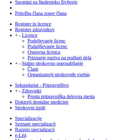
Spomini na študentsko življenje
Pritožba člana zoper člana
Register in licence
Register zdravnikov
+
-
Licence
Podeljevanje licenc
Podaljševanje licenc
Osnovna licenca
Priznanje naziva na podlagi dela
+
-
Stalno strokovno usposabljanje
Člani
Organizatorji strokovnih vsebin
Sekundariat - Pripravništvo
+
-
Zdravniki
Prosta pripravniška delovna mesta
Doktorji dentalne medicine
Strokovni izpiti
Specializacije
Seznam specializacij
Razpisi specializacij
e-List