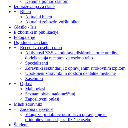
Denarna pomoč članom
Izobraževanja za člane
+
-
Bilten
Aktualni bilten
Aktualni zobozdravniški bilten
Glasilo - Isis
E-zborniki in publikacije
Fotogalerije
Ugodnosti za člane
+
-
Recepti za osebno rabo
Aktivnosti ZZS za odpravo diskirminatorne ureditve
dodeljevanja receptov za osebno rabo
Specializanti
Zdravniki sekundariji z opravljenim strokovnim izpitom
Upokojeni zdravniki in doktorji dentalne medicine
Zasebniki
+
-
Oglasi
Mali oglasi
Seznam objav nadomeščanj
Zaposlitveni oglasi
Mladi zdravniki
+
-
Zasebna dejavnost
Vloga za pridobitev potrdila za opravljanje in
pridobitev koncesije za fizične osebe
Študenti