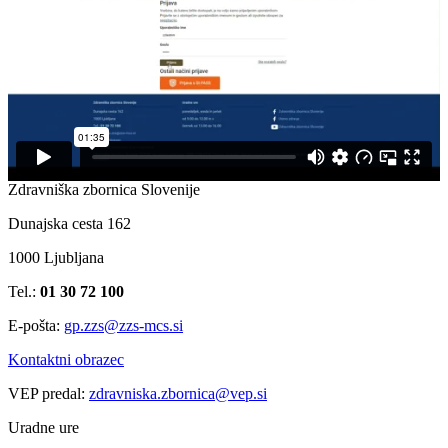
Zdravniška zbornica Slovenije
Dunajska cesta 162
1000 Ljubljana
Tel.:
01 30 72 100
E-pošta:
gp.zzs@zzs-mcs.si
Kontaktni obrazec
VEP predal:
zdravniska.zbornica@vep.si
Uradne ure