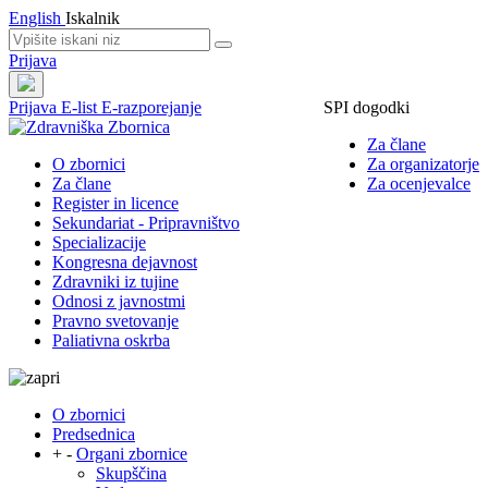
English
Iskalnik
Prijava
Prijava
E-list
E-razporejanje
SPI dogodki
Za člane
O zbornici
Za organizatorje
Za člane
Za ocenjevalce
Register in licence
Sekundariat - Pripravništvo
Specializacije
Kongresna dejavnost
Zdravniki iz tujine
Odnosi z javnostmi
Pravno svetovanje
Paliativna oskrba
O zbornici
Predsednica
+
-
Organi zbornice
Skupščina