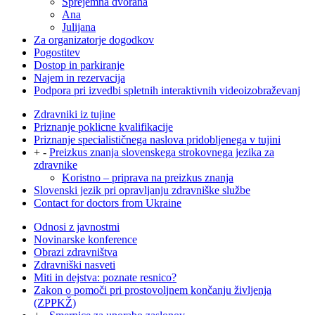
Sprejemna dvorana
Ana
Julijana
Za organizatorje dogodkov
Pogostitev
Dostop in parkiranje
Najem in rezervacija
Podpora pri izvedbi spletnih interaktivnih videoizobraževanj
Zdravniki iz tujine
Priznanje poklicne kvalifikacije
Priznanje specialističnega naslova pridobljenega v tujini
+
-
Preizkus znanja slovenskega strokovnega jezika za
zdravnike
Koristno – priprava na preizkus znanja
Slovenski jezik pri opravljanju zdravniške službe
Contact for doctors from Ukraine
Odnosi z javnostmi
Novinarske konference
Obrazi zdravništva
Zdravniški nasveti
Miti in dejstva: poznate resnico?
Zakon o pomoči pri prostovoljnem končanju življenja
(ZPPKŽ)