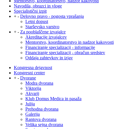
Mentorstvo, koordinatorstvo, nadzor kakovosti
Navodila, obrazci in vloge
Specialistični izpit
+
-
Delovno pravo - pogosta vprašanja
Letni dopust
Starševsko varstvo
+
-
Za pooblaščene izvajalce
Akreditacije izvajalcev
Mentorstvo, koordinatorstvo in nadzor kakovosti
Financiranje specializacij - informacije
Financiranje specializacij - obračun sredstev
Oddaja zahtevkov in izjav
Kongresna dejavnost
Kongresni center
+
-
Dvorane
Modra dvorana
Viktorija
Akvarij
Klub Domus Medica in pasaža
Julija
Prehodna dvorana
Galerija
Rantova dvorana
Velika sejna dvorana