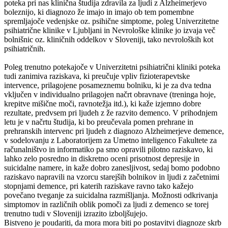
poteka pri nas klinična študija zdravila za ljudi z Alzheimerjevo
boleznijo, ki diagnozo že imajo in imajo ob tem pomembne
spremljajoče vedenjske oz. psihične simptome, poleg Univerzitetne
psihiatrične klinike v Ljubljani in Nevrološke klinike jo izvaja več
bolnišnic oz. kliničnih oddelkov v Sloveniji, tako nevroloških kot
psihiatričnih.
Poleg trenutno potekajoče v Univerzitetni psihiatrični kliniki poteka
tudi zanimiva raziskava, ki preučuje vpliv fizioterapevtske
intervence, prilagojene posameznemu bolniku, ki je za dva tedna
vključen v individualno prilagojen načrt obravnave (treninga hoje,
krepitve mišične moči, ravnotežja itd.), ki kaže izjemno dobre
rezultate, predvsem pri ljudeh z že razvito demenco. V prihodnjem
letu je v načrtu študija, ki bo preučevala pomen prehrane in
prehranskih intervenc pri ljudeh z diagnozo Alzheimerjeve demence,
v sodelovanju z Laboratorijem za Umetno inteligenco Fakultete za
računalništvo in informatiko pa smo opravili pilotno raziskavo, ki
lahko zelo posredno in diskretno oceni prisotnost depresije in
suicidalne namere, in kaže dobro zanesljivost, sedaj bomo podobno
raziskavo napravili na vzorcu starejših bolnikov in ljudi z začetnimi
stopnjami demence, pri katerih raziskave ravno tako kažejo
povečano tveganje za suicidalna razmišljanja. Možnosti odkrivanja
simptomov in različnih oblik pomoči za ljudi z demenco se torej
trenutno tudi v Sloveniji izrazito izboljšujejo.
Bistveno je poudariti, da mora mora biti po postavitvi diagnoze skrb