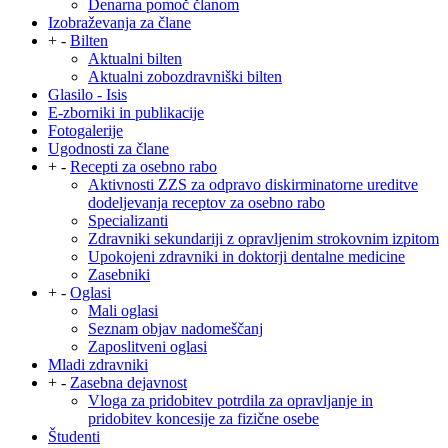
Denarna pomoč članom
Izobraževanja za člane
+
-
Bilten
Aktualni bilten
Aktualni zobozdravniški bilten
Glasilo - Isis
E-zborniki in publikacije
Fotogalerije
Ugodnosti za člane
+
-
Recepti za osebno rabo
Aktivnosti ZZS za odpravo diskirminatorne ureditve
dodeljevanja receptov za osebno rabo
Specializanti
Zdravniki sekundariji z opravljenim strokovnim izpitom
Upokojeni zdravniki in doktorji dentalne medicine
Zasebniki
+
-
Oglasi
Mali oglasi
Seznam objav nadomeščanj
Zaposlitveni oglasi
Mladi zdravniki
+
-
Zasebna dejavnost
Vloga za pridobitev potrdila za opravljanje in
pridobitev koncesije za fizične osebe
Študenti