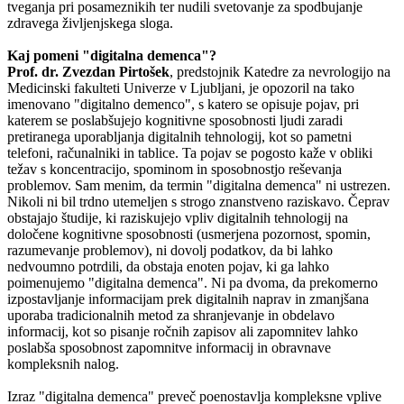
tveganja pri posameznikih ter nudili svetovanje za spodbujanje
zdravega življenjskega sloga.
Kaj pomeni "digitalna demenca"?
Prof. dr. Zvezdan Pirtošek
, predstojnik Katedre za nevrologijo na
Medicinski fakulteti Univerze v Ljubljani, je opozoril na tako
imenovano "d
igitalno demenco", s katero se opisuje pojav, pri
katerem se poslabšujejo kognitivne sposobnosti ljudi zaradi
pretiranega uporabljanja digitalnih tehnologij, kot so pametni
telefoni, računalniki in tablice. Ta pojav se pogosto kaže v obliki
težav s koncentracijo, spominom in sposobnostjo reševanja
problemov.
Sam menim, da termin "digitalna demenca" ni ustrezen.
Nikoli ni bil trdno utemeljen s strogo znanstveno raziskavo. Čeprav
obstajajo študije, ki raziskujejo vpliv digitalnih tehnologij na
določene kognitivne sposobnosti (usmerjena pozornost, spomin,
razumevanje problemov), ni dovolj podatkov, da bi lahko
nedvoumno potrdili, da obstaja enoten pojav, ki ga lahko
poimenujemo "digitalna demenca". Ni pa dvoma, da prekomerno
izpostavljanje informacijam prek digitalnih naprav in zmanjšana
uporaba tradicionalnih metod za shranjevanje in obdelavo
informacij, kot so pisanje ročnih zapisov ali zapomnitev lahko
poslabša sposobnost zapomnitve informacij in obravnave
kompleksnih nalog.
Izraz "digitalna demenca" preveč poenostavlja kompleksne vplive