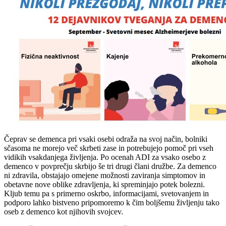
Čeprav se demenca pri vsaki osebi odraža na svoj način, bolniki
sčasoma ne morejo več skrbeti zase in potrebujejo pomoč pri vseh
vidikih vsakdanjega življenja. Po ocenah ADI za vsako osebo z
demenco v povprečju skrbijo še tri drugi člani družbe. Za demenco
ni zdravila, obstajajo omejene možnosti zaviranja simptomov in
obetavne nove oblike zdravljenja, ki spreminjajo potek bolezni.
Kljub temu pa s primerno oskrbo, informacijami, svetovanjem in
podporo lahko bistveno pripomoremo k čim boljšemu življenju tako
oseb z demenco kot njihovih svojcev.