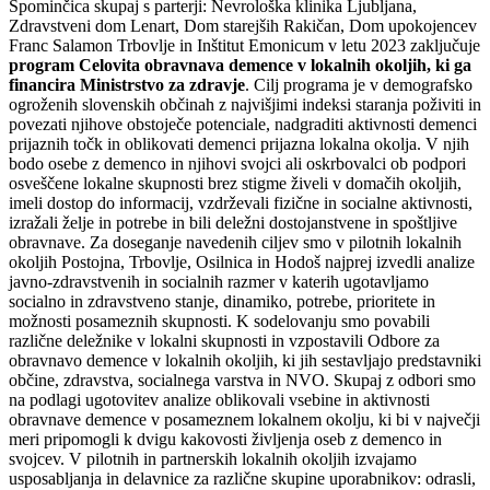
Spominčica skupaj s parterji: Nevrološka klinika Ljubljana,
Zdravstveni dom Lenart, Dom starejših Rakičan, Dom upokojencev
Franc Salamon Trbovlje in Inštitut Emonicum v letu 2023 zaključuje
program Celovita obravnava demence v lokalnih okoljih, ki ga
financira Ministrstvo za zdravje
. Cilj programa je v demografsko
ogroženih slovenskih občinah z najvišjimi indeksi staranja poživiti in
povezati njihove obstoječe potenciale, nadgraditi aktivnosti demenci
prijaznih točk in oblikovati demenci prijazna lokalna okolja. V njih
bodo osebe z demenco in njihovi svojci ali oskrbovalci ob podpori
osveščene lokalne skupnosti brez stigme živeli v domačih okoljih,
imeli dostop do informacij, vzdrževali fizične in socialne aktivnosti,
izražali želje in potrebe in bili deležni dostojanstvene in spoštljive
obravnave. Za doseganje navedenih ciljev smo v pilotnih lokalnih
okoljih Postojna, Trbovlje, Osilnica in Hodoš najprej izvedli analize
javno-zdravstvenih in socialnih razmer v katerih ugotavljamo
socialno in zdravstveno stanje, dinamiko, potrebe, prioritete in
možnosti posameznih skupnosti. K sodelovanju smo povabili
različne deležnike v lokalni skupnosti in vzpostavili Odbore za
obravnavo demence v lokalnih okoljih, ki jih sestavljajo predstavniki
občine, zdravstva, socialnega varstva in NVO. Skupaj z odbori smo
na podlagi ugotovitev analize oblikovali vsebine in aktivnosti
obravnave demence v posameznem lokalnem okolju, ki bi v največji
meri pripomogli k dvigu kakovosti življenja oseb z demenco in
svojcev. V pilotnih in partnerskih lokalnih okoljih izvajamo
usposabljanja in delavnice za različne skupine uporabnikov: odrasli,