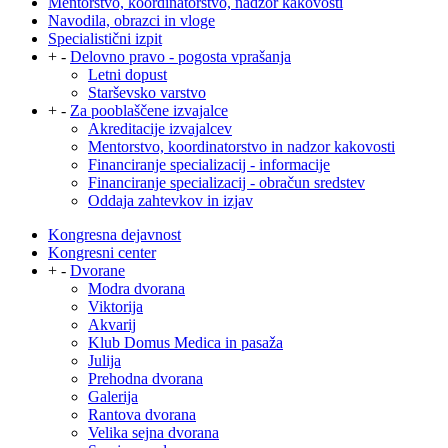
Mentorstvo, koordinatorstvo, nadzor kakovosti
Navodila, obrazci in vloge
Specialistični izpit
+
-
Delovno pravo - pogosta vprašanja
Letni dopust
Starševsko varstvo
+
-
Za pooblaščene izvajalce
Akreditacije izvajalcev
Mentorstvo, koordinatorstvo in nadzor kakovosti
Financiranje specializacij - informacije
Financiranje specializacij - obračun sredstev
Oddaja zahtevkov in izjav
Kongresna dejavnost
Kongresni center
+
-
Dvorane
Modra dvorana
Viktorija
Akvarij
Klub Domus Medica in pasaža
Julija
Prehodna dvorana
Galerija
Rantova dvorana
Velika sejna dvorana