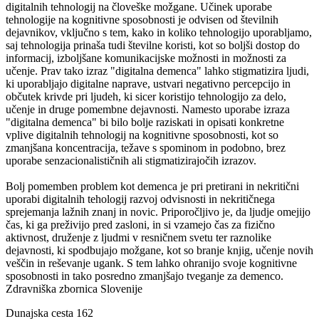
digitalnih tehnologij na človeške možgane. Učinek uporabe
tehnologije na kognitivne sposobnosti je odvisen od številnih
dejavnikov, vključno s tem, kako in koliko tehnologijo uporabljamo,
saj tehnologija prinaša tudi številne koristi, kot so boljši dostop do
informacij, izboljšane komunikacijske možnosti in možnosti za
učenje. Prav tako izraz "digitalna demenca" lahko stigmatizira ljudi,
ki uporabljajo digitalne naprave, ustvari negativno percepcijo in
občutek krivde pri ljudeh, ki sicer koristijo tehnologijo za delo,
učenje in druge pomembne dejavnosti.
Namesto uporabe izraza
"digitalna demenca" bi bilo bolje raziskati in opisati konkretne
vplive digitalnih tehnologij na kognitivne sposobnosti, kot so
zmanjšana koncentracija, težave s spominom in podobno, brez
uporabe senzacionalističnih ali stigmatizirajočih izrazov.
Bolj pomemben problem kot demenca je pri pretirani in nekritični
uporabi digitalnih tehologij razvoj odvisnosti in nekritičnega
sprejemanja lažnih znanj in novic.
Priporočljivo je, da ljudje omejijo
čas, ki ga preživijo pred zasloni, in si vzamejo čas za fizično
aktivnost, druženje z ljudmi v resničnem svetu ter raznolike
dejavnosti, ki spodbujajo možgane, kot so branje knjig, učenje novih
veščin in reševanje ugank. S tem lahko ohranijo svoje kognitivne
sposobnosti in tako posredno zmanjšajo tveganje za demenco.
Zdravniška zbornica Slovenije
Dunajska cesta 162