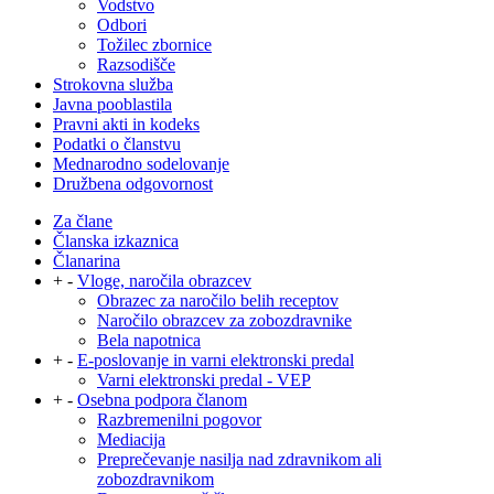
Vodstvo
Odbori
Tožilec zbornice
Razsodišče
Strokovna služba
Javna pooblastila
Pravni akti in kodeks
Podatki o članstvu
Mednarodno sodelovanje
Družbena odgovornost
Za člane
Članska izkaznica
Članarina
+
-
Vloge, naročila obrazcev
Obrazec za naročilo belih receptov
Naročilo obrazcev za zobozdravnike
Bela napotnica
+
-
E-poslovanje in varni elektronski predal
Varni elektronski predal - VEP
+
-
Osebna podpora članom
Razbremenilni pogovor
Mediacija
Preprečevanje nasilja nad zdravnikom ali
zobozdravnikom