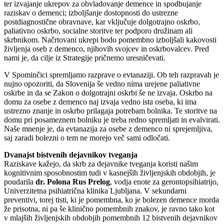
ter izvajanje ukrepov za obvladovanje demence in spodbujanje
raziskav o demenci; izboljšanje dostopnosti do ustrezne
postdiagnostične obravnave, kar vključuje dolgotrajno oskrbo,
paliativno oskrbo, socialne storitve ter podporo družinam ali
skrbnikom. Načrtovani ukrepi bodo pomembno izboljšali kakovosti
življenja oseb z demenco, njihovih svojcev in oskrbovalcev. Pred
nami je, da cilje iz Strategije pričnemo uresničevati.
V Spominčici spremljamo razprave o evtanaziji. Ob teh razpravah je
nujno opozoriti, da Slovenija še vedno nima urejene paliativne
oskrbe in da se Zakon o dolgotrajni oskrbi še ne izvaja. Oskrbo na
domu za osebe z demenco naj izvaja vedno ista oseba, ki ima
ustrezno znanje in oskrbo prilagaja potrebam bolnika. Te storitve na
domu pri posameznem bolniku je treba redno spremljati in evalvirati.
Naše mnenje je, da evtanazija za osebe z demenco ni sprejemljiva,
saj zaradi bolezni o tem ne morejo več sami odločati.
Dvanajst bistvenih dejavnikov tveganja
Raziskave kažejo, da skrb za dejavnike tveganja koristi našim
kognitivnim sposobnostim tudi v kasnejših življenjskih obdobjih, je
poudarila
dr. Polona Rus Prelog
, vodja enote za gerontopsihiatrijo,
Univerzitetna psihiatrična klinika Ljubljana. V sekundarni
preventivi, torej tisti, ki je pomembna, ko je bolezen demence morda
že prisotna, ni pa še klinično pomembnih znakov, je ravno tako kot
v mlajših življenjskih obdobjih pomembnih 12 bistvenih dejavnikov