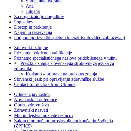
Sprejemna dvorana
Ana
Julijana
Za organizatorje dogodkov
Pogostitev
Dostop in parkiranje
Najem in rezervacija
Podpora pri izvedbi spletnih interaktivnih videoizobraževanj
Zdravniki iz tujine
Priznanje poklicne kvalifikacije
Priznanje specialističnega naslova pridobljenega v tujini
+
-
Preizkus znanja slovenskega strokovnega jezika za
zdravnike
Koristno – priprava na preizkus znanja
Slovenski jezik pri opravljanju zdravniške službe
Contact for doctors from Ukraine
Odnosi z javnostmi
Novinarske konference
Obrazi zdravništva
Zdravniški nasveti
Miti in dejstva: poznate resnico?
Zakon o pomoči pri prostovoljnem končanju življenja
(ZPPKŽ)