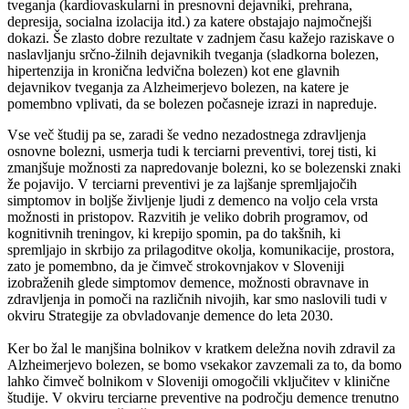
tveganja (kardiovaskularni in presnovni dejavniki, prehrana,
depresija, socialna izolacija itd.) za katere obstajajo najmočnejši
dokazi. Še zlasto dobre rezultate v zadnjem času kažejo raziskave o
naslavljanju srčno-žilnih dejavnikih tveganja (sladkorna bolezen,
hipertenzija in kronična ledvična bolezen) kot ene glavnih
dejavnikov tveganja za Alzheimerjevo bolezen, na katere je
pomembno vplivati, da se bolezen počasneje izrazi in napreduje.
Vse več študij pa se, zaradi še vedno nezadostnega zdravljenja
osnovne bolezni, usmerja tudi k terciarni preventivi, torej tisti, ki
zmanjšuje možnosti za napredovanje bolezni, ko se bolezenski znaki
že pojavijo. V terciarni preventivi je za lajšanje spremljajočih
simptomov in boljše življenje ljudi z demenco na voljo cela vrsta
možnosti in pristopov. Razvitih je veliko dobrih programov, od
kognitivnih treningov, ki krepijo spomin, pa do takšnih, ki
spremljajo in skrbijo za prilagoditve okolja, komunikacije, prostora,
zato je pomembno, da je čimveč strokovnjakov v Sloveniji
izobraženih glede simptomov demence, možnosti obravnave in
zdravljenja in pomoči na različnih nivojih, kar smo naslovili tudi v
okviru Strategije za obvladovanje demence do leta 2030.
Ker bo žal le manjšina bolnikov v kratkem deležna novih zdravil za
Alzheimerjevo bolezen, se bomo vsekakor zavzemali za to, da bomo
lahko čimveč bolnikom v Sloveniji omogočili vključitev v klinične
študije. V okviru terciarne preventive na področju demence trenutno