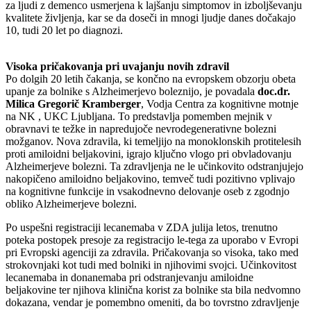
za ljudi z demenco usmerjena k lajšanju simptomov in izboljševanju
kvalitete življenja, kar se da doseči in mnogi ljudje danes dočakajo
10, tudi 20 let po diagnozi.
Visoka pričakovanja pri uvajanju novih zdravil
Po dolgih 20 letih čakanja, se končno na evropskem obzorju obeta
upanje za bolnike s Alzheimerjevo boleznijo, je povadala
doc.dr.
Milica Gregorič Kramberger
, Vodja Centra za kognitivne motnje
na NK , UKC Ljubljana.
To predstavlja pomemben mejnik v
obravnavi te težke in napredujoče nevrodegenerativne bolezni
možganov. Nova zdravila, ki temeljijo na monoklonskih protitelesih
proti amiloidni beljakovini, igrajo ključno vlogo pri obvladovanju
Alzheimerjeve bolezni. Ta zdravljenja ne le učinkovito odstranjujejo
nakopičeno amiloidno beljakovino, temveč tudi pozitivno vplivajo
na kognitivne funkcije in vsakodnevno delovanje oseb z zgodnjo
obliko Alzheimerjeve bolezni.
Po uspešni registraciji lecanemaba v ZDA julija letos, trenutno
poteka postopek presoje za registracijo le-tega za uporabo v Evropi
pri Evropski agenciji za zdravila. Pričakovanja so visoka, tako med
strokovnjaki kot tudi med bolniki in njihovimi svojci. Učinkovitost
lecanemaba in donanemaba pri odstranjevanju amiloidne
beljakovine ter njihova klinična korist za bolnike sta bila nedvomno
dokazana, vendar je pomembno omeniti, da bo tovrstno zdravljenje