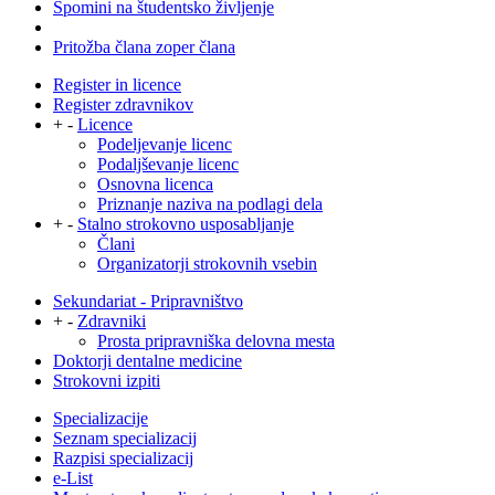
Spomini na študentsko življenje
Pritožba člana zoper člana
Register in licence
Register zdravnikov
+
-
Licence
Podeljevanje licenc
Podaljševanje licenc
Osnovna licenca
Priznanje naziva na podlagi dela
+
-
Stalno strokovno usposabljanje
Člani
Organizatorji strokovnih vsebin
Sekundariat - Pripravništvo
+
-
Zdravniki
Prosta pripravniška delovna mesta
Doktorji dentalne medicine
Strokovni izpiti
Specializacije
Seznam specializacij
Razpisi specializacij
e-List