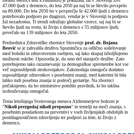
Health Metrics and Evaluation) je pokazala, da v Sloveniji živi
47.000 ljudi z demenco, do leta 2050 pa naj bi se število povzpelo
na 89.000. Do leta 2050 bo v povprečju še 42.000 ljudi z demenco
potrebovalo podporo po diagnozi, vendar je v Sloveniji ta podpora
žal nezadostna. Ti trendi odražajo globalne vzorce, saj naj bi se
število ljudi na svetu, ki živijo z demenco s 55 milijonov ljudi,
povečalo na 139 milijonov do leta 2050.
Predsednica Zdravniške zbornice Slovenije
prof. dr. Bojana
Beović
se je zahvalila društvu Spominčica za odlično sodelovanje
med bolniki in zdravstvenim osebjem, saj lako skupaj izboljšujemo
možnosti oskrbe. Opozorila je, da smo del starajoče družbe. Zato
potrebujemo tako razumevanje za demografkse spremembe kot vse
več usposobljenih strokovnjakov. Zakonodaja omogoča dodatno
usposabljanje zdravnikov s posebnimi znanji, med katerimi bi bila
lahko tudi posebna znanja iz področj geriatrije. Na zbornici
pričakujemo, da bo ministrstvo potrdilo pravilnik, ki bo takšna
izobraževanja omogočal.
Tema letošnjega Svetovnega meseca Alzheimerjeve bolezni je
"
Nikoli prezgodaj nikoli prepozno
" in temelji na moči znanja, s
posebnim poudarkom na preventivi v vseh življenjskih obdobjih in
postdiagnostičnem zdravljenju ter podpori za tiste, ki živijo z
demenco.