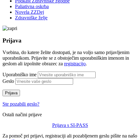
Podkast Zdravniške zgodbe
Paliativna oskrba
Novela ZZDej
Zdravniške želje
Prijava
Vsebina, do katere želite dostopati, je na voljo samo prijavljenim
uporabnikom. Prijavite se z obstoječim uporabniškim imenom in
geslom ali izpolnite obrazec za
registracijo
.
Uporabniško ime
Geslo
Prijava
Ste pozabili geslo?
Ostali načini prijave
Prijava s SI-PASS
Za pomoč pri prijavi, registraciji ali pozabljenem geslu pišite na našo