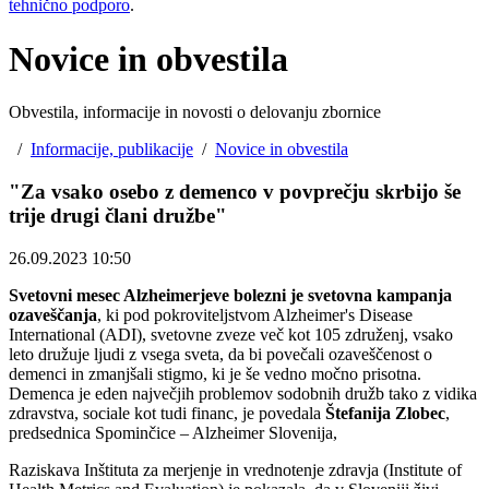
tehnično podporo
.
Novice in obvestila
Obvestila, informacije in novosti o delovanju zbornice
/
Informacije, publikacije
/
Novice in obvestila
"Za vsako osebo z demenco v povprečju skrbijo še
trije drugi člani družbe"
26.09.2023 10:50
Svetovni mesec Alzheimerjeve bolezni je svetovna kampanja
ozaveščanja
, ki pod pokroviteljstvom Alzheimer's Disease
International (ADI), svetovne zveze več kot 105 združenj, vsako
leto družuje ljudi z vsega sveta, da bi povečali ozaveščenost o
demenci in zmanjšali stigmo, ki je še vedno močno prisotna.
Demenca je eden največjih problemov sodobnih družb tako z vidika
zdravstva, sociale kot tudi financ, je povedala
Štefanija Zlobec
,
predsednica Spominčice – Alzheimer Slovenija,
Raziskava Inštituta za merjenje in vrednotenje zdravja (Institute of