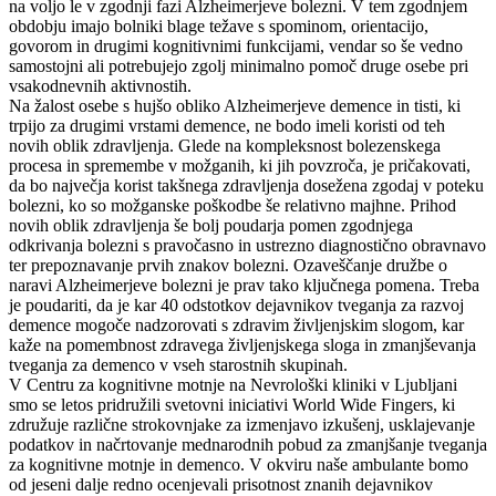
na voljo le v zgodnji fazi Alzheimerjeve bolezni. V tem zgodnjem
obdobju imajo bolniki blage težave s spominom, orientacijo,
govorom in drugimi kognitivnimi funkcijami, vendar so še vedno
samostojni ali potrebujejo zgolj minimalno pomoč druge osebe pri
vsakodnevnih aktivnostih.
Na žalost osebe s hujšo obliko Alzheimerjeve demence in tisti, ki
trpijo za drugimi vrstami demence, ne bodo imeli koristi od teh
novih oblik zdravljenja. Glede na kompleksnost bolezenskega
procesa in spremembe v možganih, ki jih povzroča, je pričakovati,
da bo največja korist takšnega zdravljenja dosežena zgodaj v poteku
bolezni, ko so možganske poškodbe še relativno majhne.
Prihod
novih oblik zdravljenja še bolj poudarja pomen zgodnjega
odkrivanja bolezni s pravočasno in ustrezno diagnostično obravnavo
ter prepoznavanje prvih znakov bolezni. Ozaveščanje družbe o
naravi Alzheimerjeve bolezni je prav tako ključnega pomena. Treba
je poudariti, da je kar 40 odstotkov dejavnikov tveganja za razvoj
demence mogoče nadzorovati s zdravim življenjskim slogom, kar
kaže na pomembnost zdravega življenjskega sloga in zmanjševanja
tveganja za demenco v vseh starostnih skupinah.
V Centru za kognitivne motnje na Nevrološki kliniki v Ljubljani
smo se letos pridružili svetovni iniciativi World Wide Fingers, ki
združuje različne strokovnjake za izmenjavo izkušenj, usklajevanje
podatkov in načrtovanje mednarodnih pobud za zmanjšanje tveganja
za kognitivne motnje in demenco. V okviru naše ambulante bomo
od jeseni dalje redno ocenjevali prisotnost znanih dejavnikov