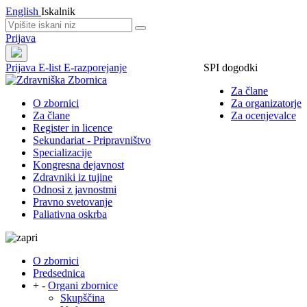
English
Iskalnik
Prijava
Prijava
E-list
E-razporejanje
SPI dogodki
Za člane
O zbornici
Za organizatorje
Za člane
Za ocenjevalce
Register in licence
Sekundariat - Pripravništvo
Specializacije
Kongresna dejavnost
Zdravniki iz tujine
Odnosi z javnostmi
Pravno svetovanje
Paliativna oskrba
O zbornici
Predsednica
+
-
Organi zbornice
Skupščina