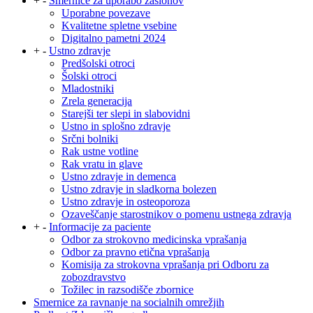
+
-
Smernice za uporabo zaslonov
Uporabne povezave
Kvalitetne spletne vsebine
Digitalno pametni 2024
+
-
Ustno zdravje
Predšolski otroci
Šolski otroci
Mladostniki
Zrela generacija
Starejši ter slepi in slabovidni
Ustno in splošno zdravje
Srčni bolniki
Rak ustne votline
Rak vratu in glave
Ustno zdravje in demenca
Ustno zdravje in sladkorna bolezen
Ustno zdravje in osteoporoza
Ozaveščanje starostnikov o pomenu ustnega zdravja
+
-
Informacije za paciente
Odbor za strokovno medicinska vprašanja
Odbor za pravno etična vprašanja
Komisija za strokovna vprašanja pri Odboru za
zobozdravstvo
Tožilec in razsodišče zbornice
Smernice za ravnanje na socialnih omrežjih