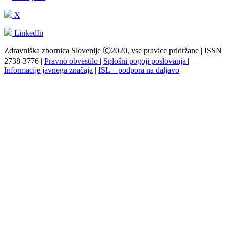
X
LinkedIn
Zdravniška zbornica Slovenije Ⓒ2020, vse pravice pridržane | ISSN
2738-3776 |
Pravno obvestilo
|
Splošni pogoji poslovanja
|
Informacije javnega značaja
|
ISL – podpora na daljavo