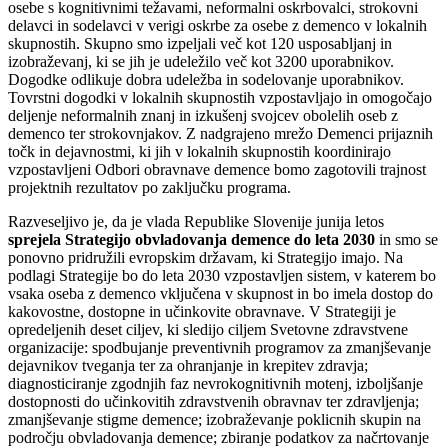
osebe s kognitivnimi težavami, neformalni oskrbovalci, strokovni
delavci in sodelavci v verigi oskrbe za osebe z demenco v lokalnih
skupnostih. Skupno smo izpeljali več kot 120 usposabljanj in
izobraževanj, ki se jih je udeležilo več kot 3200 uporabnikov.
Dogodke odlikuje dobra udeležba in sodelovanje uporabnikov.
Tovrstni dogodki v lokalnih skupnostih vzpostavljajo in omogočajo
deljenje neformalnih znanj in izkušenj svojcev obolelih oseb z
demenco ter strokovnjakov. Z nadgrajeno mrežo Demenci prijaznih
točk in dejavnostmi, ki jih v lokalnih skupnostih koordinirajo
vzpostavljeni Odbori obravnave demence bomo zagotovili trajnost
projektnih rezultatov po zaključku programa.
Razveseljivo je, da je vlada Republike Slovenije junija letos
sprejela Strategijo obvladovanja demence do leta 2030
in smo se
ponovno pridružili evropskim državam, ki Strategijo imajo. Na
podlagi Strategije bo do leta 2030 vzpostavljen sistem, v katerem bo
vsaka oseba z demenco vključena v skupnost in bo imela dostop do
kakovostne, dostopne in učinkovite obravnave. V Strategiji je
opredeljenih deset ciljev, ki sledijo ciljem Svetovne zdravstvene
organizacije: spodbujanje preventivnih programov za zmanjševanje
dejavnikov tveganja ter za ohranjanje in krepitev zdravja;
diagnosticiranje zgodnjih faz nevrokognitivnih motenj, izboljšanje
dostopnosti do učinkovitih zdravstvenih obravnav ter zdravljenja;
zmanjševanje stigme demence; izobraževanje poklicnih skupin na
področju obvladovanja demence; zbiranje podatkov za načrtovanje