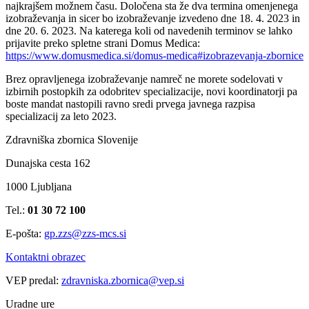
najkrajšem možnem času. Določena sta že dva termina omenjenega
izobraževanja in sicer bo izobraževanje izvedeno dne 18. 4. 2023 in
dne 20. 6. 2023. Na katerega koli od navedenih terminov se lahko
prijavite preko spletne strani Domus Medica:
https://www.domusmedica.si/domus-medica#izobrazevanja-zbornice
Brez opravljenega izobraževanje namreč ne morete sodelovati v
izbirnih postopkih za odobritev specializacije, novi koordinatorji pa
boste mandat nastopili ravno sredi prvega javnega razpisa
specializacij za leto 2023.
Zdravniška zbornica Slovenije
Dunajska cesta 162
1000 Ljubljana
Tel.:
01 30 72 100
E-pošta:
gp.zzs@zzs-mcs.si
Kontaktni obrazec
VEP predal:
zdravniska.zbornica@vep.si
Uradne ure