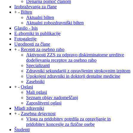
Denarna pomoč članom
Izobraževanja za člane
+
-
Bilten
Aktualni bilten
Aktualni zobozdravniški bilten
Glasilo - Isis
E-zborniki in publikacije
Fotogalerije
Ugodnosti za člane
+
-
Recepti za osebno rabo
Aktivnosti ZZS za odpravo diskirminatorne ureditve
dodeljevanja receptov za osebno rabo
Specializanti
Zdravniki sekundariji z opravljenim strokovnim izpitom
Upokojeni zdravniki in doktorji dentalne medicine
Zasebniki
+
-
Oglasi
Mali oglasi
Seznam objav nadomeščanj
Zaposlitveni oglasi
Mladi zdravniki
+
-
Zasebna dejavnost
Vloga za pridobitev potrdila za opravljanje in
pridobitev koncesije za fizične osebe
Študenti