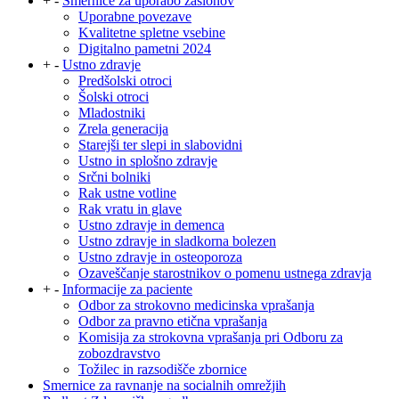
+
-
Smernice za uporabo zaslonov
Uporabne povezave
Kvalitetne spletne vsebine
Digitalno pametni 2024
+
-
Ustno zdravje
Predšolski otroci
Šolski otroci
Mladostniki
Zrela generacija
Starejši ter slepi in slabovidni
Ustno in splošno zdravje
Srčni bolniki
Rak ustne votline
Rak vratu in glave
Ustno zdravje in demenca
Ustno zdravje in sladkorna bolezen
Ustno zdravje in osteoporoza
Ozaveščanje starostnikov o pomenu ustnega zdravja
+
-
Informacije za paciente
Odbor za strokovno medicinska vprašanja
Odbor za pravno etična vprašanja
Komisija za strokovna vprašanja pri Odboru za
zobozdravstvo
Tožilec in razsodišče zbornice
Smernice za ravnanje na socialnih omrežjih