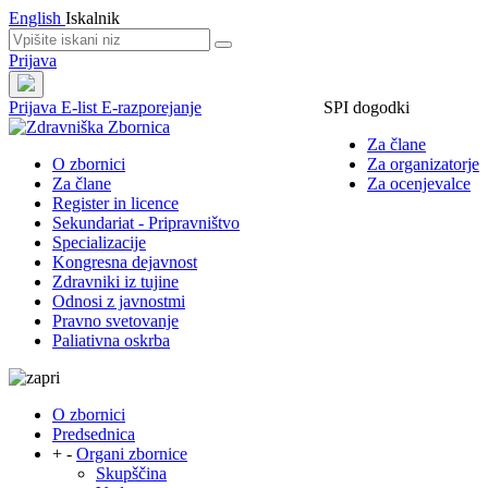
English
Iskalnik
Prijava
Prijava
E-list
E-razporejanje
SPI dogodki
Za člane
O zbornici
Za organizatorje
Za člane
Za ocenjevalce
Register in licence
Sekundariat - Pripravništvo
Specializacije
Kongresna dejavnost
Zdravniki iz tujine
Odnosi z javnostmi
Pravno svetovanje
Paliativna oskrba
O zbornici
Predsednica
+
-
Organi zbornice
Skupščina