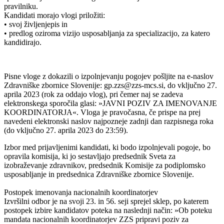
pravilniku.
Kandidati morajo vlogi priložiti:
• svoj življenjepis in
• predlog oziroma vizijo usposabljanja za specializacijo, za katero
kandidirajo.
Pisne vloge z dokazili o izpolnjevanju pogojev pošljite na e-naslov
Zdravniške zbornice Slovenije: gp.zzs@zzs-mcs.si, do vključno 27.
aprila 2023 (rok za oddajo vlog), pri čemer naj se zadeva
elektronskega sporočila glasi: »JAVNI POZIV ZA IMENOVANJE
KOORDINATORJA«. Vloga je pravočasna, če prispe na prej
navedeni elektronski naslov najpozneje zadnji dan razpisnega roka
(do vključno 27. aprila 2023 do 23:59).
Izbor med prijavljenimi kandidati, ki bodo izpolnjevali pogoje, bo
opravila komisija, ki jo sestavljajo predsednik Sveta za
izobraževanje zdravnikov, predsednik Komisije za podiplomsko
usposabljanje in predsednica Zdravniške zbornice Slovenije.
Postopek imenovanja nacionalnih koordinatorjev
Izvršilni odbor je na svoji 23. in 56. seji sprejel sklep, po katerem
postopek izbire kandidatov poteka na naslednji način: »Ob poteku
mandata nacionalnih koordinatorjev ZZS pripravi poziv za