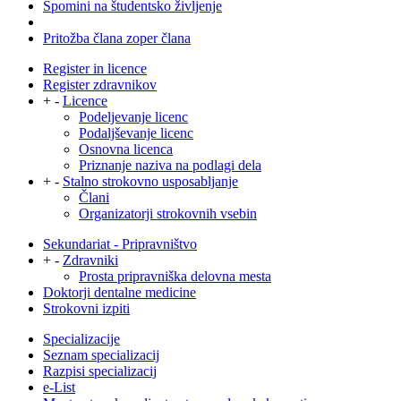
Spomini na študentsko življenje
Pritožba člana zoper člana
Register in licence
Register zdravnikov
+
-
Licence
Podeljevanje licenc
Podaljševanje licenc
Osnovna licenca
Priznanje naziva na podlagi dela
+
-
Stalno strokovno usposabljanje
Člani
Organizatorji strokovnih vsebin
Sekundariat - Pripravništvo
+
-
Zdravniki
Prosta pripravniška delovna mesta
Doktorji dentalne medicine
Strokovni izpiti
Specializacije
Seznam specializacij
Razpisi specializacij
e-List