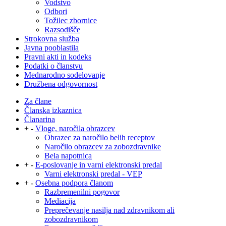
Vodstvo
Odbori
Tožilec zbornice
Razsodišče
Strokovna služba
Javna pooblastila
Pravni akti in kodeks
Podatki o članstvu
Mednarodno sodelovanje
Družbena odgovornost
Za člane
Članska izkaznica
Članarina
+
-
Vloge, naročila obrazcev
Obrazec za naročilo belih receptov
Naročilo obrazcev za zobozdravnike
Bela napotnica
+
-
E-poslovanje in varni elektronski predal
Varni elektronski predal - VEP
+
-
Osebna podpora članom
Razbremenilni pogovor
Mediacija
Preprečevanje nasilja nad zdravnikom ali
zobozdravnikom