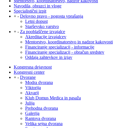
Mentorstvo, koordinatorstvo, nadzor kakovosti
Navodila, obrazci in vloge
Specialistični izpit
+
-
Delovno pravo - pogosta vprašanja
Letni dopust
Starševsko varstvo
+
-
Za pooblaščene izvajalce
Akreditacije izvajalcev
Mentorstvo, koordinatorstvo in nadzor kakovosti
Financiranje specializacij - informacije
Financiranje specializacij - obračun sredstev
Oddaja zahtevkov in izjav
Kongresna dejavnost
Kongresni center
+
-
Dvorane
Modra dvorana
Viktorija
Akvarij
Klub Domus Medica in pasaža
Julija
Prehodna dvorana
Galerija
Rantova dvorana
Velika sejna dvorana