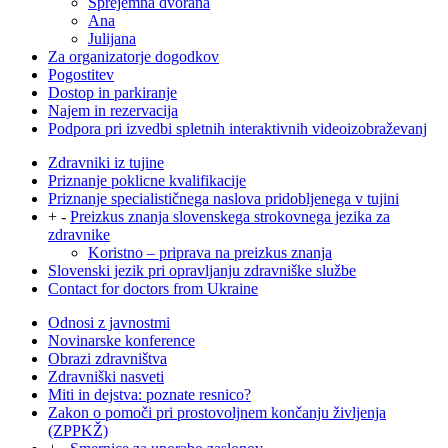
Sprejemna dvorana
Ana
Julijana
Za organizatorje dogodkov
Pogostitev
Dostop in parkiranje
Najem in rezervacija
Podpora pri izvedbi spletnih interaktivnih videoizobraževanj
Zdravniki iz tujine
Priznanje poklicne kvalifikacije
Priznanje specialističnega naslova pridobljenega v tujini
+
-
Preizkus znanja slovenskega strokovnega jezika za
zdravnike
Koristno – priprava na preizkus znanja
Slovenski jezik pri opravljanju zdravniške službe
Contact for doctors from Ukraine
Odnosi z javnostmi
Novinarske konference
Obrazi zdravništva
Zdravniški nasveti
Miti in dejstva: poznate resnico?
Zakon o pomoči pri prostovoljnem končanju življenja
(ZPPKŽ)