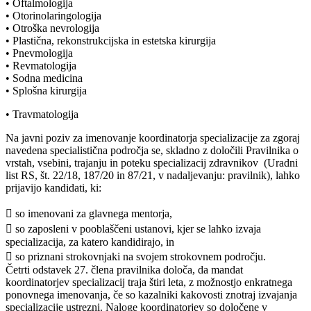
• Oftalmologija
• Otorinolaringologija
• Otroška nevrologija
• Plastična, rekonstrukcijska in estetska kirurgija
• Pnevmologija
• Revmatologija
• Sodna medicina
• Splošna kirurgija
• Travmatologija
Na javni poziv za imenovanje koordinatorja specializacije za zgoraj
navedena specialistična področja se, skladno z določili Pravilnika o
vrstah, vsebini, trajanju in poteku specializacij zdravnikov (Uradni
list RS, št. 22/18, 187/20 in 87/21, v nadaljevanju: pravilnik), lahko
prijavijo kandidati, ki:
 so imenovani za glavnega mentorja,
 so zaposleni v pooblaščeni ustanovi, kjer se lahko izvaja
specializacija, za katero kandidirajo, in
 so priznani strokovnjaki na svojem strokovnem področju.
Četrti odstavek 27. člena pravilnika določa, da mandat
koordinatorjev specializacij traja štiri leta, z možnostjo enkratnega
ponovnega imenovanja, če so kazalniki kakovosti znotraj izvajanja
specializacije ustrezni. Naloge koordinatorjev so določene v