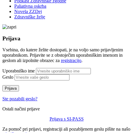
Podkast Zdravniške zgodbe
Paliativna oskrba
Novela ZZDej
Zdravniške želje
Prijava
Vsebina, do katere želite dostopati, je na voljo samo prijavljenim
uporabnikom. Prijavite se z obstoječim uporabniškim imenom in
geslom ali izpolnite obrazec za
registracijo
.
Uporabniško ime
Geslo
Prijava
Ste pozabili geslo?
Ostali načini prijave
Prijava s SI-PASS
Za pomoč pri prijavi, registraciji ali pozabljenem geslu pišite na našo