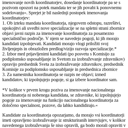
imenovanje novih koordinatorjev, dosedanje koordinatorje pa se s
pozivom opozori na potek mandata ter se jih povabi k ponovnemu
sodelovanju«. Sprejet je bil naslednji postopek imenovanja
koordinatorjev:
1. Ob izteku mandata koordinatorja, njegovem odstopu, razrešitvi,
upokojitvi ali uvedbi nove specializacije se na spletni strani zbornice
objavi javni razpis za imenovanje koordinatorja za posamezno
specialistično področje. V njem se navedejo pogoji, ki jih morajo
kandidati izpolnjevati. Kandidati morajo vlogi priložiti svoj
življenjepis in obrazložen predlog/vizijo razvoja specializacije.*
2. Izbor med prijavljenimi kandidati (po posvetu s Komisijo za
podiplomsko usposabljanje in Svetom za izobraževanje zdravnikov)
opravijo predsednik Sveta za izobraževanje zdravnikov, predsednik
Komisije za podiplomsko usposabljanje in predsednica zbornice
3. Za namestnika koordinatorja se razpis ne objavi; izmed
kandidatov, ki izpolnjujejo pogoje, si ga izbere koordinator sam.
*V kolikor v prvem krogu poziva za imenovanje nacionalnega
koordinatorja ni nobenega kandidata, se zdravnike, ki izpolnjujejo
pogoje za imenovanje na funkcijo nacionalnega koordinatorja za
določeno specialnost, pozove, da lahko kandidirajo.«
Kandidate za koordinatorja opozarjamo, da morajo vsi koordinatorji
imeti opravljeno izobraževanje iz strukturiranih intervjujev, v kolikor
navedenega izobraževanja še niso opravili, ga bodo morali opraviti v