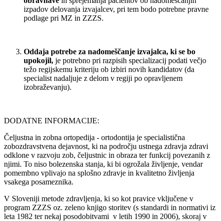
obravnave
in sprejemanja pacientov ob nadomeščanjih
izpadov delovanja izvajalcev, pri tem bodo potrebne pravne
podlage pri MZ in ZZZS.
Oddaja potrebe za nadomeščanje izvajalca,
ki se bo
upokojil,
je potrebno pri razpisih specializacij podati večjo
težo regijskemu kriteriju ob izbiri novih kandidatov (da
specialist nadaljuje z delom v regiji po opravljenem
izobraževanju).
DODATNE INFORMACIJE:
Čeljustna in zobna ortopedija - ortodontija je specialistična
zobozdravstvena dejavnost, ki na področju ustnega zdravja zdravi
odklone v razvoju zob, čeljustnic in obraza ter funkcij povezanih z
njimi. To niso bolezenska stanja, ki bi ogrožala življenje, vendar
pomembno vplivajo na splošno zdravje in kvalitetno življenja
vsakega posameznika.
V Sloveniji metode zdravljenja, ki so kot pravice vključene v
program ZZZS oz. zeleno knjigo storitev (s standardi in normativi iz
leta 1982 ter nekaj posodobitvami v letih 1990 in 2006), skoraj v