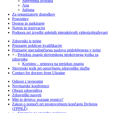
Sprejemna dvorana
Ana
Julijana
Za organizatorje dogodkov
Pogostitev
Dostop in parkiranje
Najem in rezervacija
Podpora pri izvedbi spletnih interaktivnih videoizobraževanj
Zdravniki iz tujine
Priznanje poklicne kvalifikacije
Priznanje specialističnega naslova pridobljenega v tujini
+
-
Preizkus znanja slovenskega strokovnega jezika za
zdravnike
Koristno – priprava na preizkus znanja
Slovenski jezik pri opravljanju zdravniške službe
Contact for doctors from Ukraine
Odnosi z javnostmi
Novinarske konference
Obrazi zdravništva
Zdravniški nasveti
Miti in dejstva: poznate resnico?
Zakon o pomoči pri prostovoljnem končanju življenja
(ZPPKŽ)