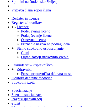
Spomini na študentsko življenje
Pritožba člana zoper člana
Register in licence
Register zdravnikov
+
-
Licence
Podeljevanje licenc
Podaljševanje licenc
Osnovna licenca
Priznanje naziva na podlagi dela
+
-
Stalno strokovno usposabljanje
Člani
Organizatorji strokovnih vsebin
Sekundariat - Pripravništvo
+
-
Zdravniki
Prosta pripravniška delovna mesta
Doktorji dentalne medicine
Strokovni izpiti
Specializacije
Seznam specializacij
Razpisi specializacij
e-List