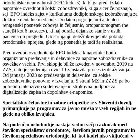
ortodontske nepravilnosti (EFO indeks), ki bi ga pred izdajo
napotnice ovrednotili šolski zobozdravniki, ki ga sicer že poznajo,
saj EFO indeks zajet v kurikulumu dodiplomskega izobraževanja za
doktorje dentalne medicine. Dodaten pogoj je tudi aktualen
rentgenski posnetek zobovja in čeljustnic, ortopantomogram (ne
starejši kot 6 mesecev), ki naj odraža dejansko stanje v ustih
pacienta ob pregledu. Ob strinjanju deležnikov je bila pobuda
ortodontske sprejeta, glede rtg posnetka je tudi že realizirana.
Pred uvedbo ovrednotenja EFO indeksa k napotnici bodo
organizirana predavanja in delavnice za napotne zobozdravnike za
osvežitev vsebin. Prvi sklop je bil že izveden v novembru 2019 na
ZZS, nato je epidemija covid 19 zaustavila proces izobraževanja.
Od januarja 2023 so predavanja in delavnice za šolske
zobozdravnike ponovno v izvajanju. S strani MZ in ZZZS pa bo
potrebno intenzivno sodelovanje in strokovna podpora za
digitalizacijo zapisa in dopolnitev e-napotnice.
Specialistov čeljustne in zobne ortopedije je v Sloveniji dovolj,
primanjkuje pa programov za javno mrežo v vseh regijah in ne
glede na obliko izvajalca.
Na področju ortodontije nastaja vedno večji razkorak med
številom specialistov ortodontov, številom javnih programov in
številom specialistov ortodontije, ki kot kadri niso vključeni v