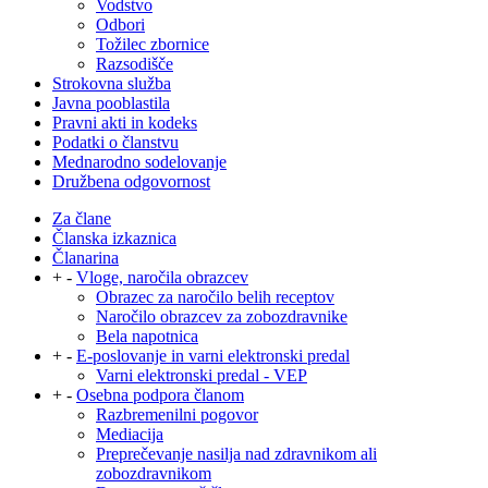
Vodstvo
Odbori
Tožilec zbornice
Razsodišče
Strokovna služba
Javna pooblastila
Pravni akti in kodeks
Podatki o članstvu
Mednarodno sodelovanje
Družbena odgovornost
Za člane
Članska izkaznica
Članarina
+
-
Vloge, naročila obrazcev
Obrazec za naročilo belih receptov
Naročilo obrazcev za zobozdravnike
Bela napotnica
+
-
E-poslovanje in varni elektronski predal
Varni elektronski predal - VEP
+
-
Osebna podpora članom
Razbremenilni pogovor
Mediacija
Preprečevanje nasilja nad zdravnikom ali
zobozdravnikom