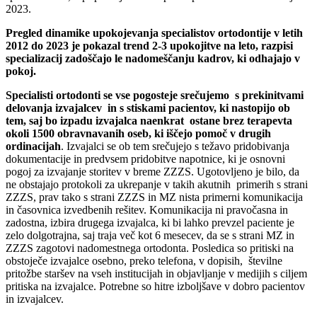
2023.
Pregled dinamike upokojevanja specialistov ortodontije v letih
2012 do 2023 je pokazal trend 2-3 upokojitve na leto, razpisi
specializacij zadoščajo le nadomeščanju kadrov, ki odhajajo v
pokoj.
Specialisti ortodonti se vse pogosteje srečujemo s prekinitvami
delovanja izvajalcev in s stiskami pacientov, ki nastopijo ob
tem, saj bo izpadu izvajalca naenkrat ostane brez terapevta
okoli 1500 obravnavanih oseb, ki iščejo pomoč v drugih
ordinacijah
. Izvajalci se ob tem srečujejo s težavo pridobivanja
dokumentacije in predvsem pridobitve napotnice, ki je osnovni
pogoj za izvajanje storitev v breme ZZZS. Ugotovljeno je bilo, da
ne obstajajo protokoli za ukrepanje v takih akutnih primerih s strani
ZZZS, prav tako s strani ZZZS in MZ nista primerni komunikacija
in časovnica izvedbenih rešitev. Komunikacija ni pravočasna in
zadostna, izbira drugega izvajalca, ki bi lahko prevzel paciente je
zelo dolgotrajna, saj traja več kot 6 mesecev, da se s strani MZ in
ZZZS zagotovi nadomestnega ortodonta. Posledica so pritiski na
obstoječe izvajalce osebno, preko telefona, v dopisih, številne
pritožbe staršev na vseh institucijah in objavljanje v medijih s ciljem
pritiska na izvajalce. Potrebne so hitre izboljšave v dobro pacientov
in izvajalcev.