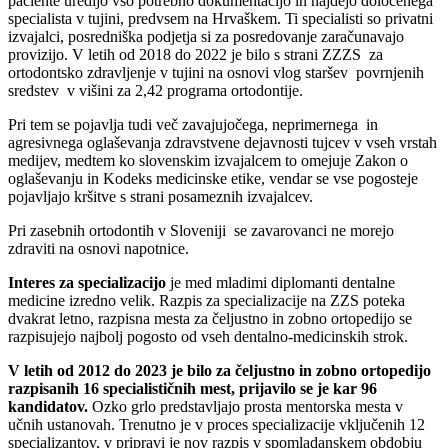
paciente uredijo vso potrebno dokumentacijo in najdejo določenega
specialista v tujini, predvsem na Hrvaškem. Ti specialisti so privatni
izvajalci, posredniška podjetja si za posredovanje zaračunavajo
provizijo. V letih od 2018 do 2022 je bilo s strani ZZZS za
ortodontsko zdravljenje v tujini na osnovi vlog staršev povrnjenih
sredstev v višini za 2,42 programa ortodontije.
Pri tem se pojavlja tudi več zavajujočega, neprimernega in
agresivnega oglaševanja zdravstvene dejavnosti tujcev v vseh vrstah
medijev, medtem ko slovenskim izvajalcem to omejuje Zakon o
oglaševanju in Kodeks medicinske etike, vendar se vse pogosteje
pojavljajo kršitve s strani posameznih izvajalcev.
Pri zasebnih ortodontih v Sloveniji se zavarovanci ne morejo
zdraviti na osnovi napotnice.
Interes za specializacijo
je med mladimi diplomanti dentalne
medicine izredno velik. Razpis za specializacije na ZZS poteka
dvakrat letno, razpisna mesta za čeljustno in zobno ortopedijo se
razpisujejo najbolj pogosto od vseh dentalno-medicinskih strok.
V letih od 2012 do 2023 je bilo za čeljustno in zobno ortopedijo
razpisanih 16 specialističnih mest, prijavilo se je kar 96
kandidatov.
Ozko grlo predstavljajo prosta mentorska mesta v
učnih ustanovah. Trenutno je v proces specializacije vključenih 12
specializantov, v pripravi je nov razpis v spomladanskem obdobju