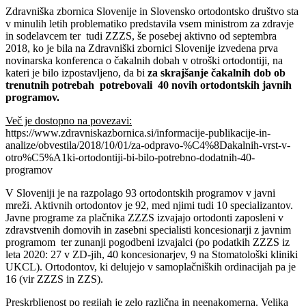
Zdravniška zbornica Slovenije in Slovensko ortodontsko društvo sta
v minulih letih problematiko predstavila vsem ministrom za zdravje
in sodelavcem ter tudi ZZZS, še posebej aktivno od septembra
2018, ko je bila na Zdravniški zbornici Slovenije izvedena prva
novinarska konferenca o čakalnih dobah v otroški ortodontiji, na
kateri je bilo izpostavljeno, da bi
za skrajšanje čakalnih dob ob
trenutnih potrebah potrebovali 40 novih ortodontskih javnih
programov.
Več je dostopno na povezavi:
https://www.zdravniskazbornica.si/informacije-publikacije-in-
analize/obvestila/2018/10/01/za-odpravo-%C4%8Dakalnih-vrst-v-
otro%C5%A1ki-ortodontiji-bi-bilo-potrebno-dodatnih-40-
programov
V Sloveniji je na razpolago 93 ortodontskih programov v javni
mreži. Aktivnih ortodontov je 92, med njimi tudi 10 specializantov.
Javne programe za plačnika ZZZS izvajajo ortodonti zaposleni v
zdravstvenih domovih in zasebni specialisti koncesionarji z javnim
programom ter zunanji pogodbeni izvajalci (po podatkih ZZZS iz
leta 2020: 27 v ZD-jih, 40 koncesionarjev, 9 na Stomatološki kliniki
UKCL). Ortodontov, ki delujejo v samoplačniških ordinacijah pa je
16 (vir ZZZS in ZZS).
Preskrbljenost po regijah je zelo različna in neenakomerna. Velika