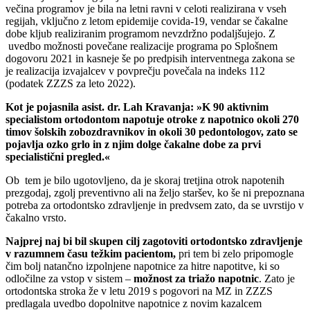
večina programov je bila na letni ravni v celoti realizirana v vseh
regijah, vključno z letom epidemije covida-19, vendar se čakalne
dobe kljub realiziranim programom nevzdržno podaljšujejo. Z
uvedbo možnosti povečane realizacije programa po Splošnem
dogovoru 2021 in kasneje še po predpisih interventnega zakona se
je realizacija izvajalcev v povprečju povečala na indeks 112
(podatek ZZZS za leto 2022).
Kot je pojasnila asist. dr. Lah Kravanja: »K 90 aktivnim
specialistom ortodontom napotuje otroke z napotnico okoli 270
timov šolskih zobozdravnikov in okoli 30 pedontologov, zato se
pojavlja ozko grlo in z njim dolge čakalne dobe za prvi
specialistični pregled.«
Ob tem je bilo ugotovljeno, da je skoraj tretjina otrok napotenih
prezgodaj, zgolj preventivno ali na željo staršev, ko še ni prepoznana
potreba za ortodontsko zdravljenje in predvsem zato, da se uvrstijo v
čakalno vrsto.
Najprej naj bi bil skupen cilj zagotoviti ortodontsko zdravljenje
v razumnem času težkim pacientom,
pri tem bi zelo pripomogle
čim bolj natančno izpolnjene napotnice za hitre napotitve, ki so
odločilne za vstop v sistem –
možnost za triažo napotnic
. Zato je
ortodontska stroka že v letu 2019 s pogovori na MZ in ZZZS
predlagala uvedbo dopolnitve napotnice z novim kazalcem