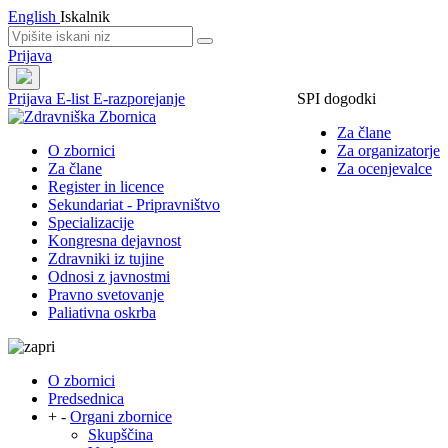
English
Iskalnik
Prijava
Prijava
E-list
E-razporejanje
SPI dogodki
Za člane
O zbornici
Za organizatorje
Za člane
Za ocenjevalce
Register in licence
Sekundariat - Pripravništvo
Specializacije
Kongresna dejavnost
Zdravniki iz tujine
Odnosi z javnostmi
Pravno svetovanje
Paliativna oskrba
O zbornici
Predsednica
+
-
Organi zbornice
Skupščina