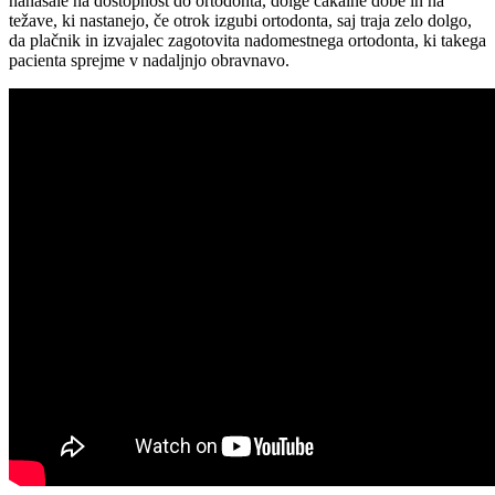
nanašale na dostopnost do ortodonta, dolge čakalne dobe in na
težave, ki nastanejo, če otrok izgubi ortodonta, saj traja zelo dolgo,
da plačnik in izvajalec zagotovita nadomestnega ortodonta, ki takega
pacienta sprejme v nadaljnjo obravnavo.