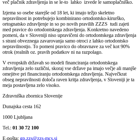
več plačnik zdravljenja in se le-to lahko izvede le samoplačniško.
Izjema so osebe starejše od 18 let, ki imajo težjo skeletno
nepravilnost in potrebujejo kombinirano ortodontsko-kirurško,
ortognatsko zdravljenje in so po novih pravilih ZZZS tudi zajeti
med pravice do ortodontskega zdravljenja. Konkretno navedeno
pomeni, da v Sloveniji niso upravičeni do ortodontskega zdravljenja
s strani obveznega zavarovanja samo otroci z lahko ortodontsko
nepravilnostjo. To pomeni pravico do obravnave za več kot 90%
otrok (realnih oz. pravih podatkov ni na razpolago.
V evropskih državah so modeli financiranja ortodontskega
zdravljenja zelo različni, skoraj vse države pa imajo večje ali manjše
omejitve pri financiranju ortodontskega zdravljenja. Največkrat
obseg nepravilnosti določa raven kritja zdravljenja, v Sloveniji je ta
meja postavljena zelo visoko.
Zdravniška zbornica Slovenije
Dunajska cesta 162
1000 Ljubljana
Tel.:
01 30 72 100
E-pošta:
gp.zzs@zzs-mcs.si