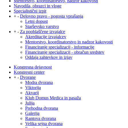
Mentorstvo, koordinatorstvo, nadzor kakovosti
Navodila, obrazci in vloge
Specialistični izpit
+
-
Delovno pravo - pogosta vprašanja
Letni dopust
Starševsko varstvo
+
-
Za pooblaščene izvajalce
Akreditacije izvajalcev
Mentorstvo, koordinatorstvo in nadzor kakovosti
Financiranje specializacij - informacije
Financiranje specializacij - obračun sredstev
Oddaja zahtevkov in izjav
Kongresna dejavnost
Kongresni center
+
-
Dvorane
Modra dvorana
Viktorija
Akvarij
Klub Domus Medica in pasaža
Julija
Prehodna dvorana
Galerija
Rantova dvorana
Velika sejna dvorana