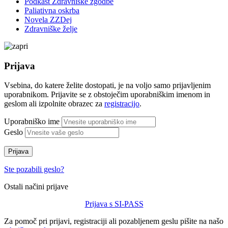
Podkast Zdravniške zgodbe
Paliativna oskrba
Novela ZZDej
Zdravniške želje
Prijava
Vsebina, do katere želite dostopati, je na voljo samo prijavljenim
uporabnikom. Prijavite se z obstoječim uporabniškim imenom in
geslom ali izpolnite obrazec za
registracijo
.
Uporabniško ime
Geslo
Prijava
Ste pozabili geslo?
Ostali načini prijave
Prijava s SI-PASS
Za pomoč pri prijavi, registraciji ali pozabljenem geslu pišite na našo