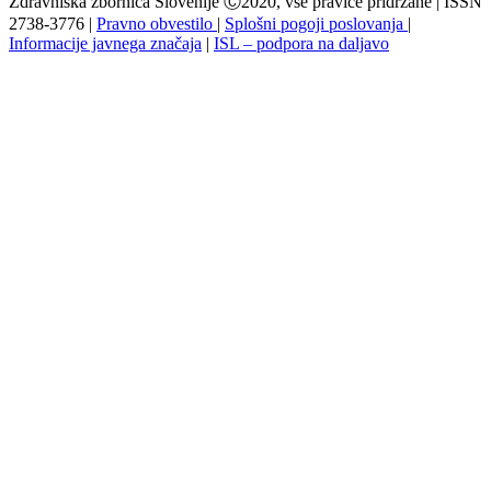
Zdravniška zbornica Slovenije Ⓒ2020, vse pravice pridržane | ISSN
2738-3776 |
Pravno obvestilo
|
Splošni pogoji poslovanja
|
Informacije javnega značaja
|
ISL – podpora na daljavo