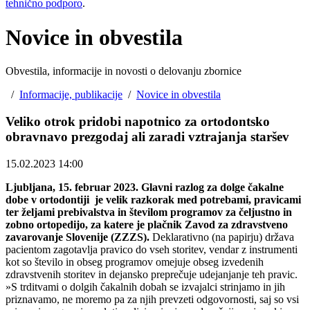
tehnično podporo
.
Novice in obvestila
Obvestila, informacije in novosti o delovanju zbornice
/
Informacije, publikacije
/
Novice in obvestila
Veliko otrok pridobi napotnico za ortodontsko
obravnavo prezgodaj ali zaradi vztrajanja staršev
15.02.2023 14:00
Ljubljana, 15. februar 2023. Glavni razlog za dolge čakalne
dobe v ortodontiji je velik razkorak med potrebami, pravicami
ter željami prebivalstva in številom programov za čeljustno in
zobno ortopedijo, za katere je plačnik Zavod za zdravstveno
zavarovanje Slovenije (ZZZS).
Deklarativno (na papirju) država
pacientom zagotavlja pravico do vseh storitev, vendar z instrumenti
kot so število in obseg programov omejuje obseg izvedenih
zdravstvenih storitev in dejansko preprečuje udejanjanje teh pravic.
»S trditvami o dolgih čakalnih dobah se izvajalci strinjamo in jih
priznavamo, ne moremo pa za njih prevzeti odgovornosti, saj so vsi