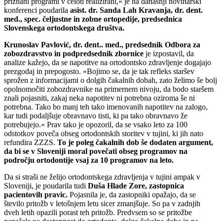
priznani programi v celoti realizirani,« je na današnji novinarski
konferenci poudarila
asist. dr. Sanda Lah Kravanja,
dr. dent.
med., spec. čeljustne in zobne ortopedije, predsednica
Slovenskega ortodontskega društva.
Krunoslav Pavlović, dr. dent.. med., predsednik Odbora za
zobozdravstvo in podpredsednik zbornice
je izpostavil, da
analize kažejo, da se napotitve na ortodontsko zdravljenje dogajajo
prezgodaj in prepogosto. »Bojimo se, da je tak refleks staršev
sprožen z informacijami o dolgih čakalnih dobah, zato želimo še bolj
opolnomočiti zobozdravnike na primernem nivoju, da bodo staršem
znali pojasniti, zakaj neka napotitev ni potrebna oziroma še ni
potrebna. Tako bo manj teh tako imenovanih napotitev na zalogo,
kar tudi podaljšuje obravnavo tisti, ki pa tako obravnavo že
potrebujejo.« Prav tako je opozoril, da se vsako leto za 100
odstotkov poveča obseg ortodontskih storitev v tujini, ki jih nato
refundira ZZZS.
To je poleg čakalnih dob še dodaten argument,
da bi se v Sloveniji moral povečati obseg programov na
področju ortodontije vsaj za 10 programov na leto.
Da si straši ne želijo ortodontskega zdravljenja v tujini ampak v
Sloveniji, je poudarila tudi
Duša Hlade Zore, zastopnica
pacientovih pravic.
Pojasnila je, da zastopniki opažajo, da se
število pritožb v letošnjem letu sicer zmanjšuje. So pa v zadnjih
dveh letih opazili porast teh pritožb. Predvsem so se pritožbe