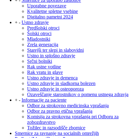
+
-
Smernice za uporabo zaslonov
Uporabne povezave
Kvalitetne spletne vsebine
Digitalno pametni 2024
+
-
Ustno zdravje
Predšolski otroci
Šolski otroci
Mladostniki
Zrela generacija
Starejši ter slepi in slabovidni
Ustno in splošno zdravje
Srčni bolniki
Rak ustne votline
Rak vratu in glave
Ustno zdravje in demenca
Ustno zdravje in sladkorna bolezen
Ustno zdravje in osteoporoza
Ozaveščanje starostnikov o pomenu ustnega zdravja
+
-
Informacije za paciente
Odbor za strokovno medicinska vprašanja
Odbor za pravno etična vprašanja
Komisija za strokovna vprašanja pri Odboru za
zobozdravstvo
Tožilec in razsodišče zbornice
Smernice za ravnanje na socialnih omrežjih