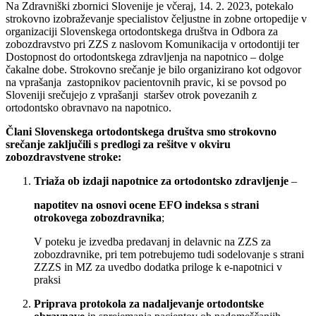
Na Zdravniški zbornici Slovenije je včeraj, 14. 2. 2023, potekalo
strokovno izobraževanje specialistov čeljustne in zobne ortopedije v
organizaciji Slovenskega ortodontskega društva in Odbora za
zobozdravstvo pri ZZS z naslovom Komunikacija v ortodontiji ter
Dostopnost do ortodontskega zdravljenja na napotnico – dolge
čakalne dobe. Strokovno srečanje je bilo organizirano kot odgovor
na vprašanja zastopnikov pacientovnih pravic, ki se povsod po
Sloveniji srečujejo z vprašanji staršev otrok povezanih z
ortodontsko obravnavo na napotnico.
Člani Slovenskega ortodontskega društva smo strokovno
srečanje zaključili s predlogi za rešitve v okviru
zobozdravstvene stroke:
Triaža ob izdaji napotnice za ortodontsko zdravljenje
–
napotitev na osnovi ocene EFO indeksa s strani
otrokovega zobozdravnika
;
V poteku je izvedba predavanj in delavnic na ZZS za
zobozdravnike, pri tem potrebujemo tudi sodelovanje s strani
ZZZS in MZ za uvedbo dodatka priloge k e-napotnici v
praksi
Priprava protokola za nadaljevanje ortodontske