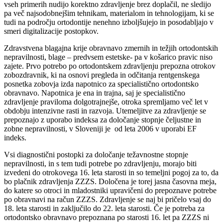
vseh primerih nudijo korektno zdravljenje brez doplačil, ne sledijo
pa več najsodobnejšim tehnikam, materialom in tehnologijam, ki se
tudi na področju ortodontije nenehno izboljšujejo in posodabljajo v
smeri digitalizacije postopkov.
Zdravstvena blagajna krije obravnavo zmernih in težjih ortodontskih
nepravilnosti, blage – predvsem estetske- pa v košarico pravic niso
zajete. Prvo potrebo po ortodontskem zdravljenju prepozna otrokov
zobozdravnik, ki na osnovi pregleda in odčitanja rentgenskega
posnetka zobovja izda napotnico za specialistično ortodontsko
obravnavo. Napotnica je ena in trajna, saj je specialistično
zdravljenje praviloma dolgotrajnejše, otroka spremljamo več let v
obdobju intenzivne rasti in razvoja. Utemeljitve za zdravljenje se
prepoznajo z uporabo indeksa za določanje stopnje čeljustne in
zobne nepravilnosti, v Sloveniji je od leta 2006 v uporabi EF
indeks.
Vsi diagnostični postopki za določanje težavnostne stopnje
nepravilnosti, in s tem tudi potrebe po zdravljenju, morajo biti
izvedeni do otrokovega 16. leta starosti in so temeljni pogoj za to, da
bo plačnik zdravljenja ZZZS. Določena je torej jasna časovna meja,
do katere so otroci in mladostniki upravičeni do prepoznave potrebe
po obravnavi na račun ZZZS. Zdravljenje se naj bi pričelo vsaj do
18. leta starosti in zaključilo do 22. leta starosti. Če je potreba za
ortodontsko obravnavo prepoznana po starosti 16. let pa ZZZS ni