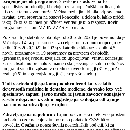
izvajanje javnih programov.
Število je naraslo že na 16
specialistov ortodontije, ki delujejo v samoplačniških ordinacijah in
niso v sistemu javne mreže. Večina med njimi bi bila pripravljena
izvajati javni program na osnovi koncesije, z delom bi lahko pričeli
takoj, če bi za to imeli priložnost, vendar je bilo razpisov
novih
programov s strani MZ IN ZZZS zelo malo.
Po zbranih podatkih za obdobje od 2012 do 2023 je razvidno, da je
MZ objavil 4 razpise koncesij za čeljustno in zobno ortopedijo (v
letih 2016,2020,2022 in 2023) v katerih je bilo razpisanih 4,5
novih programov in 19 programov za prevzem obstoječih
(prenehanje dejavnosti izvajalca ob upokojitvah, vrnitvi koncesije),
kar je absolutno premalo za namen skrajševanja čakalnih dob. Novi
programi so bili razpisani v osrednjeslovenski regiji (3), v goriški
regiji (0,5) in v gorenjski regiji (1, razpis še v teku).
Tudi v ortodontiji opažamo podoben trend kot v ostalih
dejavnostih medicine in dentalne medicine, da vsako leto več
specialistov zapusti javno mrežo, iz javnih zavodov odhajajo v
zasebne dejavnosti, vedno pogosteje pa se dogaja odhajanje
pacientov na zdravljenje v tujino
.
Zdravljenje na napotnico v tujini
po evropski direktivi o prostem
prehodu na zdravljenje v tujino se po podatkih ZZZS hitro
povečuje. Opažamo porast števila posredniških podjetij, ki za