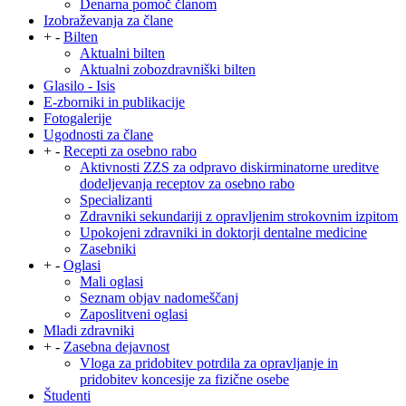
Denarna pomoč članom
Izobraževanja za člane
+
-
Bilten
Aktualni bilten
Aktualni zobozdravniški bilten
Glasilo - Isis
E-zborniki in publikacije
Fotogalerije
Ugodnosti za člane
+
-
Recepti za osebno rabo
Aktivnosti ZZS za odpravo diskirminatorne ureditve
dodeljevanja receptov za osebno rabo
Specializanti
Zdravniki sekundariji z opravljenim strokovnim izpitom
Upokojeni zdravniki in doktorji dentalne medicine
Zasebniki
+
-
Oglasi
Mali oglasi
Seznam objav nadomeščanj
Zaposlitveni oglasi
Mladi zdravniki
+
-
Zasebna dejavnost
Vloga za pridobitev potrdila za opravljanje in
pridobitev koncesije za fizične osebe
Študenti